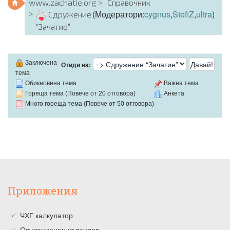
www.zachatie.org
Справочник
(Модератори:
cygnus
,
StefiZ
,
ultra
)
Сдружение
“Зачатие”
Заключена
Отиди на:
тема
Обикновена тема
Важна тема
Гореща тема (Повече от 20 отговора)
Анкета
Много гореща тема (Повече от 50 отговора)
Приложения
ЧХГ калкулатор
Овулационен календар