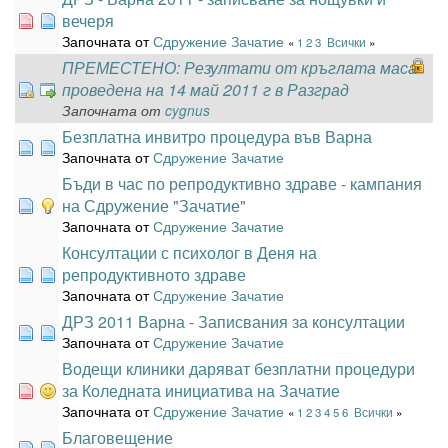
вечеря
Започната от
Сдружение Зачатие
«
1
2
3
Всички
»
ПРЕМЕСТЕНО: Резултати от кръглата маса
проведена на 14 май 2011 г в Разград
Започната от
cygnus
Безплатна инвитро процедура във Варна
Започната от
Сдружение Зачатие
Бъди в час по репродуктивно здраве - кампания
на Сдружение "Зачатие"
Започната от
Сдружение Зачатие
Консултации с психолог в Деня на
репродуктивното здраве
Започната от
Сдружение Зачатие
ДРЗ 2011 Варна - Записвания за консултации
Започната от
Сдружение Зачатие
Водещи клиники даряват безплатни процедури
за Коледната инициатива на Зачатие
Започната от
Сдружение Зачатие
«
1
2
3
4
5
6
Всички
»
Благовещение