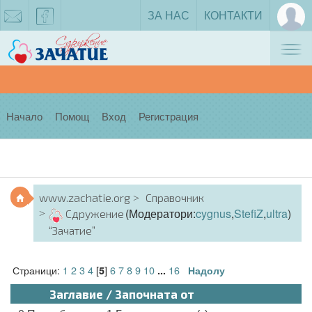
ЗА НАС
КОНТАКТИ
Tog
zachatie@gmail.com
facebook
nav
Начало
Помощ
Вход
Регистрация
www.zachatie.org
Справочник
(Модератори:
cygnus
,
StefiZ
,
ultra
)
Сдружение
“Зачатие”
Страници:
1
2
3
4
[
]
6
7
8
9
10
16
5
...
Надолу
Заглавие
/
Започната от