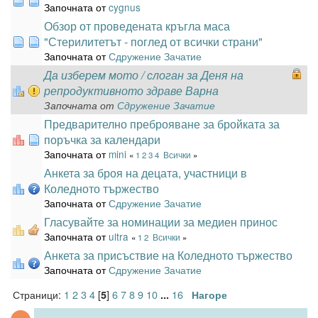
Започната от
cygnus
Обзор от проведената кръгла маса
"Стерилитетът - поглед от всички страни"
Започната от
Сдружение Зачатие
Да изберем мото / слоган за Деня на
репродуктивното здраве Варна
Започната от
Сдружение Зачатие
Предварително преброяване за бройката за
поръчка за календари
Започната от
mini
«
1
2
3
4
Всички
»
Анкета за броя на децата, участници в
Коледното тържество
Започната от
Сдружение Зачатие
Гласувайте за номинации за медиен принос
Започната от
ultra
«
1
2
Всички
»
Анкета за присъствие на Коледното тържество
Започната от
Сдружение Зачатие
Страници:
1
2
3
4
[
]
6
7
8
9
10
16
5
...
Нагоре