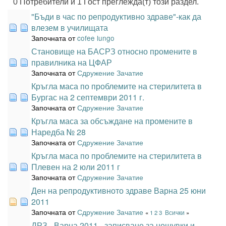
0 Потребители и 1 Гост преглежда(т) този раздел.
"Бъди в час по репродуктивно здраве"-как да
влезем в училищата
Започната от
cofee lungo
Становище на БАСРЗ относно промените в
правилника на ЦФАР
Започната от
Сдружение Зачатие
Кръгла маса по проблемите на стерилитета в
Бургас на 2 септември 2011 г.
Започната от
Сдружение Зачатие
Кръгла маса за обсъждане на промените в
Наредба № 28
Започната от
Сдружение Зачатие
Кръгла маса по проблемите на стерилитета в
Плевен на 2 юли 2011 г
Започната от
Сдружение Зачатие
Ден на репродуктивното здраве Варна 25 юни
2011
Започната от
Сдружение Зачатие
«
1
2
3
Всички
»
ДРЗ - Варна 2011 - записване за нощувки и