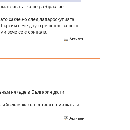
ънматочната.Защо разбрах, че
ато сакче,но след лапароскупията
и.Търсим вече друго решение защото
ми вече се е сринала.
Активен
 знам някъде в България да ги
 яйцеклетки се поставят в матката и
Активен