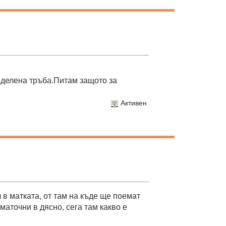
еделена тръба.Питам защото за
Активен
в матката, от там на къде ще поемат
маточни в дясно, сега там какво е