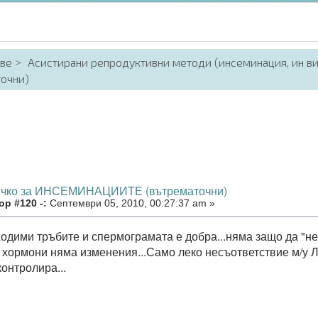
аве
Асистирани репродуктивни методи (инсеминация, ин в
очни)
ичко за ИНСЕМИНАЦИИТЕ (вътрематочни)
р #120 -:
Септември 05, 2010, 00:27:37 am »
ходими тръбите и спермограмата е добра...няма защо да "не
 хормони няма изменения...Само леко несъответствие м/у Л
контролира...