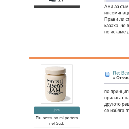
Ами аз съм
инсеминаци
Прави ли с
казаха ,че
не искаме 
Re: Вс
«
Отгово
по принцип,
прилагат на
другото ре
се избяга п
jam
Piu nessuno mi portera
nel Sud.