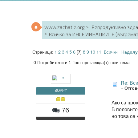
www.zachatie.org
Репродуктивно здр
Всичко за ИНСЕМИНАЦИИТЕ (вътремат
Страници:
1
2
3
4
5
6
[
]
8
9
10
11
Всички
7
Надолу
0 Потребители и 1 Гост преглежда(т) тази тема.
Re: Вс
«
Отгово
BOPPY
Ако са про
В половите
76
но това се 