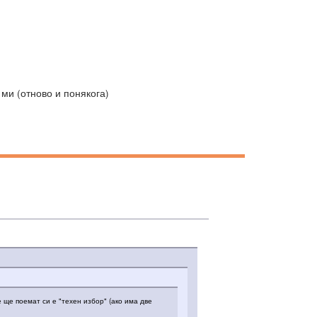
 ми (отново и понякога)
 ще поемат си е "техен избор" (ако има две