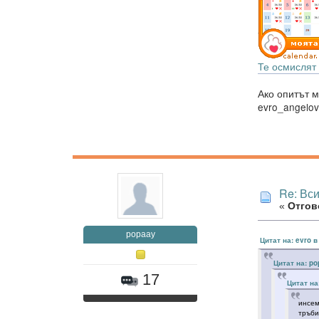
Те осмислят 
Ако опитът м
evro_angelo
Re: Вс
«
Отгово
popaay
Цитат на: evro 
Цитат на: po
17
Цитат на
инсем
тръби