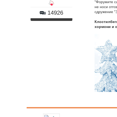
"Форумите са
не носи отг
сдружение "З
14926
Клостилбеги
хормони и 