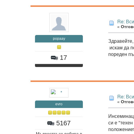
Re: Вс
«
Отгово
popaay
Здравейте,
искам да п
пореден пъ
17
Re: Вс
«
Отгово
evro
Инсеминаци
си е "техен
5167
положение
Мъдростта се побира в