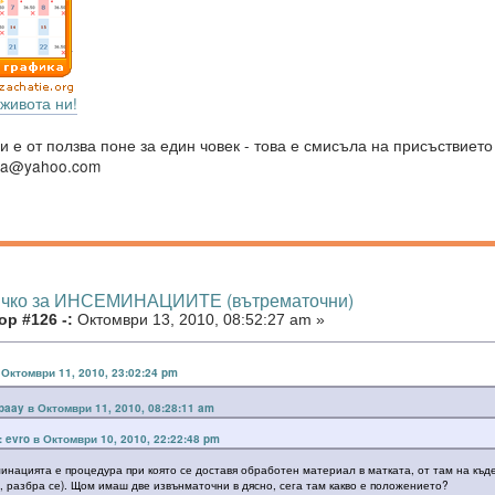
живота ни!
и е от ползва поне за един човек - това е смисъла на присъствието
va@yahoo.com
ичко за ИНСЕМИНАЦИИТЕ (вътрематочни)
р #126 -:
Октомври 13, 2010, 08:52:27 am »
в Октомври 11, 2010, 23:02:24 pm
paay в Октомври 11, 2010, 08:28:11 am
: evro в Октомври 10, 2010, 22:22:48 pm
инацията е процедура при която се доставя обработен материал в матката, от там на къде
, разбра се). Щом имаш две извънматочни в дясно, сега там какво е положението?