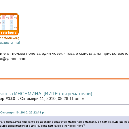
живота ни!
и е от ползва поне за един човек - това е смисъла на присъствието
va@yahoo.com
ичко за ИНСЕМИНАЦИИТЕ (вътрематочни)
р #123 -:
Октомври 11, 2010, 08:28:11 am »
в Октомври 10, 2010, 22:22:48 pm
а е процедура при която се доставя обработен материал в матката, от там на къде ще пое
ш две извънматочни в дясно, сега там какво е положението?