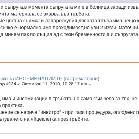
 и съпруга,в момента съпругата ми е в болница,заради изв
ята материала се вкарва във тръбата.
ме цветна снимка и лапароскупия,дясната тръба има нещо к
 всичко е нормално има проходимост,но уви 2 извън маточн
да минем пак по същия ад с тези бременности,а и съпругата 
ичко за ИНСЕМИНАЦИИТЕ (вътрематочни)
р #124 -:
Октомври 11, 2010, 10:28:17 am »
 има и инсеминации в тръбата, но само съм чела за тях, не
 практика.
шение се нарича "инвитро" - при тази процедура, оплодените
ътуването на яйцеклетка през тръбите.