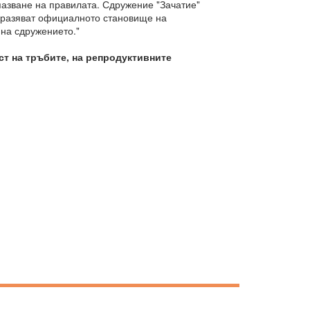
пазване на правилата. Сдружение "Зачатие"
изразяват официалното становище на
 на сдружението."
ст на тръбите, на репродуктивните