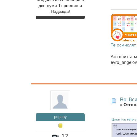
две думи Търпение и
Надежда!
Те осмислят 
Ако опитът м
evro_angelo
Re: Вс
«
Отгово
popaay
Цитат на: evro 
инсеминацият
се). Щом има
17