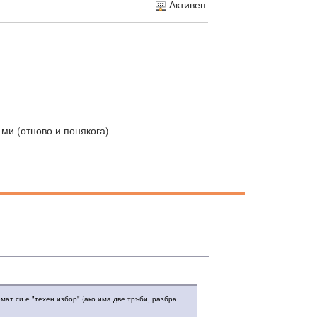
Активен
 ми (отново и понякога)
мат си е "техен избор" (ако има две тръби, разбра