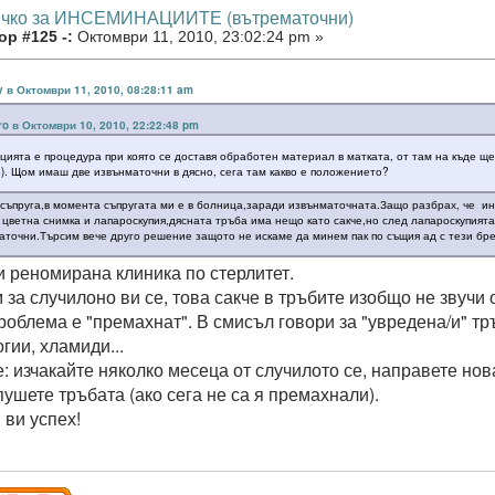
ичко за ИНСЕМИНАЦИИТЕ (вътрематочни)
р #125 -:
Октомври 11, 2010, 23:02:24 pm »
y в Октомври 11, 2010, 08:28:11 am
ro в Октомври 10, 2010, 22:22:48 pm
ията е процедура при която се доставя обработен материал в матката, от там на къде ще 
). Щом имаш две извънматочни в дясно, сега там какво е положението?
 съпруга,в момента съпругата ми е в болница,заради извънматочната.Защо разбрах, че и
 цветна снимка и лапароскупия,дясната тръба има нещо като сакче,но след лапароскупията
маточни.Търсим вече друго решение защото не искаме да минем пак по същия ад с тези бре
и реномирана клиника по стерлитет.
за случилоно ви се, това сакче в тръбите изобщо не звучи 
роблема е "премахнат". В смисъл говори за "увредена/и" т
гии, хламиди...
: изчакайте няколко месеца от случилото се, направете нов
пушете тръбата (ако сега не са я премахнали).
ви успех!