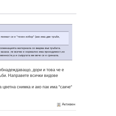
поемат си е "техен избор" (ако има две тръби,
нсеминацията материала се вкарва във тръбата.
 казаха ,че всичко е нормално има проходимост,но
менности,а и съпругата ми вече се е сринала.
обнадеждаващо, дори и това че е
ръби. Направете всички видове
а цветна снимка и ако пак има "сакче"
Активен