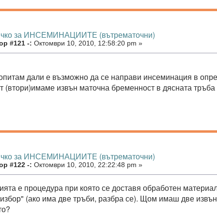
ичко за ИНСЕМИНАЦИИТЕ (вътрематочни)
р #121 -:
Октомври 10, 2010, 12:58:20 pm »
опитам дали е възможно да се направи инсеминация в опр
т (втори)имаме извън маточна бременност в дясната тръба
ичко за ИНСЕМИНАЦИИТЕ (вътрематочни)
р #122 -:
Октомври 10, 2010, 22:22:48 pm »
ята е процедура при която се доставя обработен материал 
 избор" (ако има две тръби, разбра се). Щом имаш две извън
то?