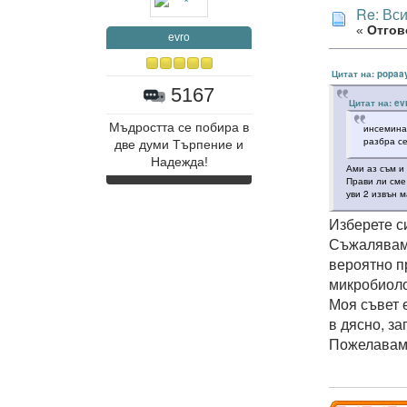
Re: Вс
«
Отгово
evro
Цитат на: popaa
5167
Цитат на: ev
Мъдростта се побира в
инсеминац
разбра се
две думи Търпение и
Надежда!
Ами аз съм и
Прави ли сме
уви 2 извън 
Изберете с
Съжалявам 
вероятно п
микробиоло
Моя съвет е
в дясно, за
Пожелавам 