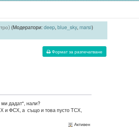
(Модератори:
deep
,
blue_sky
,
marsi
)
итро)
Формат за разпечатване
 ми дадат", нали?
Х и ФСХ, а също и това пусто ТСХ,
Активен