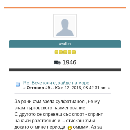
avallon
1946
Re: Вече юли е, хайде на море!
«
Отговор #9 -:
Юли 12, 2016, 08:42:31 am »
За рани съм взела сулфатиацол , не му
знам търговското наименование.
С другото се справяш със спорт - спринт
на къси разстояния и ... стискаш зъби
докато отмине периода
омммм. Аз за