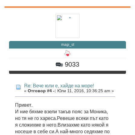
magi_st
9033
Re: Вече юли е, хайде на море!
«
Отговор #4 -:
Юли 11, 2016, 10:36:25 am »
Привет.
И ние бяхме взели такъв пояс за Моника,
но тя не го хареса.Ревеше всеки път като
я сложихме в него.Влизахме като някой я
носеше в себе си.А най-много седяхме по