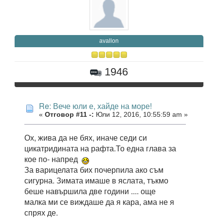
avallon
1946
Re: Вече юли е, хайде на море!
«
Отговор #11 -:
Юли 12, 2016, 10:55:59 am »
Ох, жива да не бях, иначе седи си
цикатридината на рафта.То една глава за
кое по- напред
За варицелата бих почерпила ако съм
сигурна. Зимата имаше в яслата, тъкмо
беше навършила две години .... още
малка ми се виждаше да я кара, ама не я
спрях де.