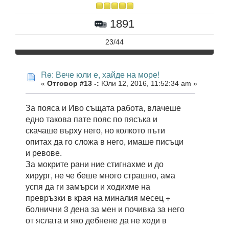
1891
23/44
Re: Вече юли е, хайде на море!
«
Отговор #13 -:
Юли 12, 2016, 11:52:34 am »
За пояса и Иво същата работа, влачеше
едно такова пате пояс по пясъка и
скачаше върху него, но колкото пъти
опитах да го сложа в него, имаше писъци
и ревове.
За мокрите рани ние стигнахме и до
хирург, не че беше много страшно, ама
успя да ги замърси и ходихме на
превръзки в края на миналия месец +
болнични 3 дена за мен и почивка за него
от яслата и яко дебнене да не ходи в