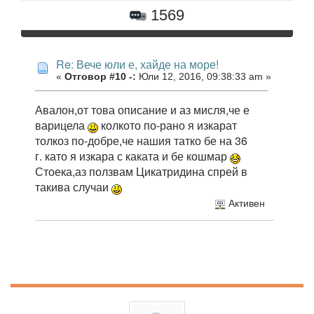
1569
Re: Вече юли е, хайде на море!
«
Отговор #10 -:
Юли 12, 2016, 09:38:33 am »
Авалон,от това описание и аз мисля,че е
варицела
колкото по-рано я изкарат
толкоз по-добре,че нашия татко бе на 36
г. като я изкара с каката и бе кошмар
Стоека,аз ползвам Цикатридина спрей в
такива случаи
Активен