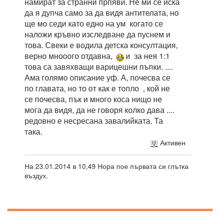
намират за странни прпяви. Не ми се иска
да я дупча само за да видя антителата, но
ще мо седи като едно на ум когато се
наложи кръвно изследване да пуснем и
това. Свеки е водила детска консултация,
верно мнооого отдавна,
и за нея 1:1
това са завяхващи варицешни пъпки. ....
Ама голямо описание уф. А, почесва се
по главата, но то от как е топло , кой не
се почесва, пък и много коса нищо не
мога да видя, да не говоря колко дава ....
редовно е несресана завалийката. Та
така.
Активен
На 23.01.2014 в 10,49 Нора пое първата си глътка
въздух.