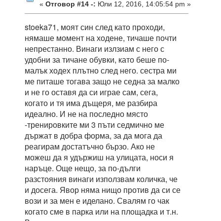
«
Отговор #14 -:
Юли 12, 2016, 14:05:54 pm »
stoeka71, моят син след като проходи,
нямаше момент на ходене, тичаше почти
непрестанно. Винаги излзиам с него с
удобни за тичане обувки, като беше по-
малък ходех плътно след него. сестра ми
ме питаше тогава защо не седна за малко
и не го оставя да си играе сам, сега,
когато и тя има дъщеря, ме разбира
идеално. И не на последно място
-тренировките ми 3 пъти седмично ме
държат в добра форма, за да мога да
реагирам достатъчно бързо. Ако не
можеш да я удържиш на улицата, носи я
наръце. Още нещо, за по-дълги
разстояния винаги използвам количка, че
и досега. Явор няма нищо против да си се
вози и за мен е иделано. Свалям го чак
когато сме в парка или на площадка и т.н.