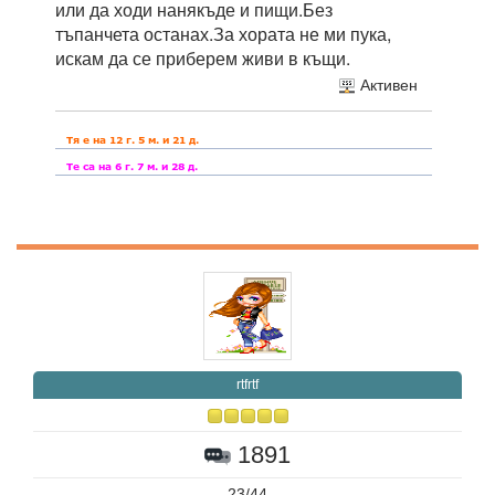
или да ходи нанякъде и пищи.Без
тъпанчета останах.За хората не ми пука,
искам да се приберем живи в къщи.
Активен
rtfrtf
1891
23/44