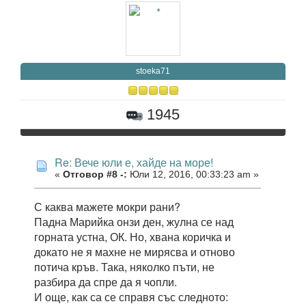
stoeka71
1945
Re: Вече юли е, хайде на море!
«
Отговор #8 -:
Юли 12, 2016, 00:33:23 am »
С каква мажете мокри рани?
Падна Марийка онзи ден, жулна се над
горната устна, ОК. Но, хвана коричка и
докато не я махне не мирясва и отново
потича кръв. Така, няколко пъти, не
разбира да спре да я чопли.
И още, как са се справя със следното: