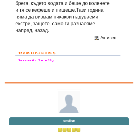
брега, където водата и беше до коленете
и тя се кефеше и пищеше.Тази година
няма да визмам никакви надуваеми
екстри, защото само ги разнасяме
напред, назад.
Активен
avallon