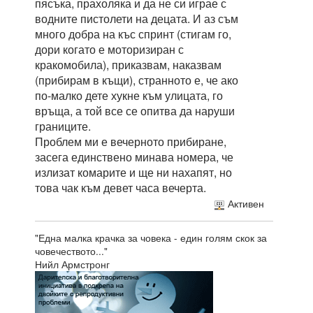
пясъка, прахоляка и да не си играе с
водните пистолети на децата. И аз съм
много добра на къс спринт (стигам го,
дори когато е моторизиран с
кракомобила), приказвам, наказвам
(прибирам в къщи), странното е, че ако
по-малко дете хукне към улицата, го
връща, а той все се опитва да наруши
границите.
Проблем ми е вечерното прибиране,
засега единствено минава номера, че
излизат комарите и ще ни нахапят, но
това чак към девет часа вечерта.
Активен
"Една малка крачка за човека - един голям скок за
човечеството..."
Нийл Армстронг