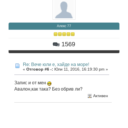
Алекс 77
1569
Re: Вече юли е, хайде на море!
«
Отговор #6 -:
Юли 11, 2016, 16:19:30 pm »
Запис и от мен
Авалон,как така? Без обрив ли?
Активен