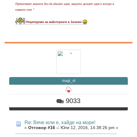
Прекосяват живота без да вдигат шум, защото целият шум е вътре в
самите тях *
Рецептурник на майсторките в Зачатие
magi_st
9033
Re: Вече юли е, хайде на море!
«
Отговор #16 -:
Юли 12, 2016, 14:38:26 pm »