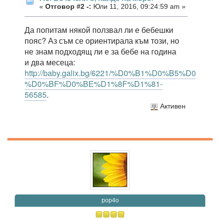
«
Отговор #2 -:
Юли 11, 2016, 09:24:59 am »
Да попитам някой ползвал ли е бебешки
пояс? Аз съм се ориентирала към този, но
не знам подходящ ли е за бебе на година
и два месеца:
http://baby.galix.bg/6221/%D0%B1%D0%B5%D0
%D0%BF%D0%BE%D1%8F%D1%81-
56585
.
Активен
pop4o