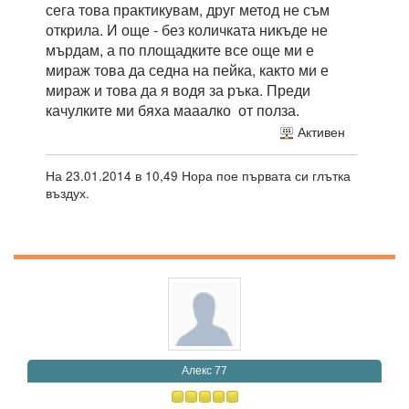
сега това практикувам, друг метод не съм
открила. И още - без количката никъде не
мърдам, а по площадките все още ми е
мираж това да седна на пейка, както ми е
мираж и това да я водя за ръка. Преди
качулките ми бяха мааалко от полза.
Активен
На 23.01.2014 в 10,49 Нора пое първата си глътка
въздух.
Алекс 77