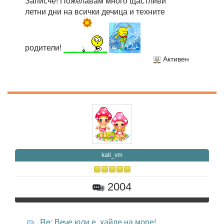
Записче! Пожелавам много щастливи
летни дни на всички дечица и техните
родители!
Активен
kati_vm
2004
Re: Вече юли е, хайде на море!