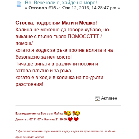
Re: Вече юли е, хайде на море!
«
Отговор #15 -:
Юли 12, 2016, 14:28:47 pm »
Стоека
, подкрепям
Маги
и
Мешко
!
Калина не можеше да говори хубаво, но
викаше с пълно гърло ПОМОССТТТ /
помощ/
когато я водех за ръка против волята и на
безопасно за нея място!
Тичаше винаги в различни посоки и
затова плътно и за ръка,
когато е в ход и в количка на по-дълги
разстояния!
Активен
Благодарение на Вас съм Майка
Димитър 07.11.07 и Калина 21.10.09
* Чувствителните хора живеят върху върха на пръстите си, за да не
притесняват никого.