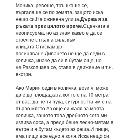
Моника, ревеше, тръшкаше се,
въргаляше се по земята, защото иска
нещо си.На оживена улица.
Държа я за
ръката през цялото време.
Сценката е
неописуема, но аз знам какво е да се
стрелне с пълна сила към
улицата.Стискам до
посиняване.Диването не ще да седи в
количка, иначе да си я бутам още, но
не.Разкопчава се, става в движение и т.н.
екстри.
Ако Мария седи в количка, вози я, може
да е до площадката която е на 10 метра
от вас, да не ти пука, сигурността им е на
първо място.Аз още си жаля за моята
количка, защото това дребното сега ми
изпива соса, а преди беше лесно-мятам я
вътре и я бутам където аз реша.И пищи,
ама пищи все едно я коля.Иска нещо си