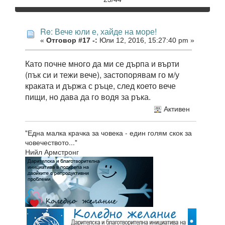
Re: Вече юли е, хайде на море!
«
Отговор #17 -:
Юли 12, 2016, 15:27:40 pm »
Като почне много да ми се дърпа и върти
(пък си и тежи вече), застопорявам го м/у
краката и държа с ръце, след което вече
пищи, но дава да го водя за ръка.
Активен
"Една малка крачка за човека - един голям скок за
човечеството..."
Нийл Армстронг