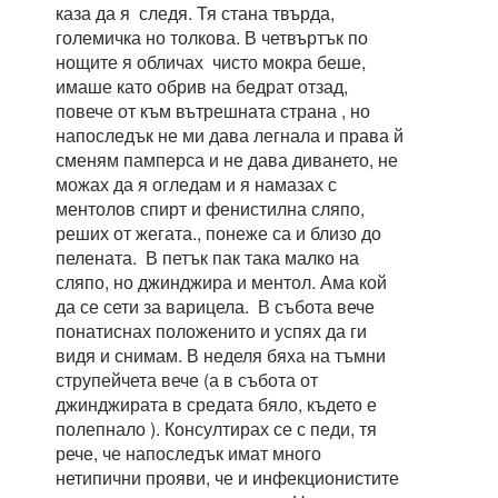
каза да я следя. Тя стана твърда,
големичка но толкова. В четвъртък по
нощите я обличах чисто мокра беше,
имаше като обрив на бедрат отзад,
повече от към вътрешната страна , но
напоследък не ми дава легнала и права й
сменям памперса и не дава диването, не
можах да я огледам и я намазах с
ментолов спирт и фенистилна сляпо,
реших от жегата., понеже са и близо до
пелената. В петък пак така малко на
сляпо, но джинджира и ментол. Ама кой
да се сети за варицела. В събота вече
понатиснах положенито и успях да ги
видя и снимам. В неделя бяха на тъмни
струпейчета вече (а в събота от
джинджирата в средата бяло, където е
полепнало ). Консултирах се с педи, тя
рече, че напоследък имат много
нетипични прояви, че и инфекционистите