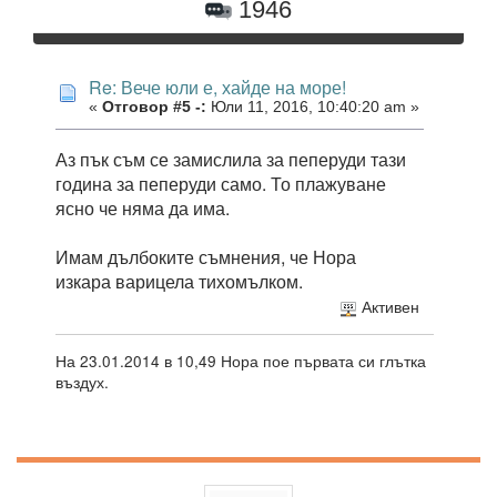
1946
Re: Вече юли е, хайде на море!
«
Отговор #5 -:
Юли 11, 2016, 10:40:20 am »
Аз пък съм се замислила за пеперуди тази
година за пеперуди само. То плажуване
ясно че няма да има.
Имам дълбоките съмнения, че Нора
изкара варицела тихомълком.
Активен
На 23.01.2014 в 10,49 Нора пое първата си глътка
въздух.