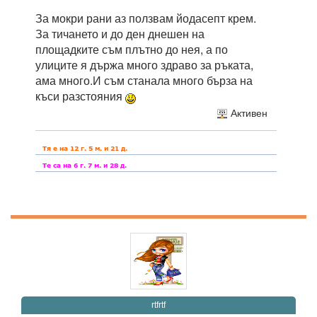
За мокри рани аз ползвам йодасепт крем.
За тичането и до ден днешен на
площадките съм плътно до нея, а по
улиците я държа много здраво за ръката,
ама много.И съм станала много бърза на
къси разстояния
Активен
rtfrtf