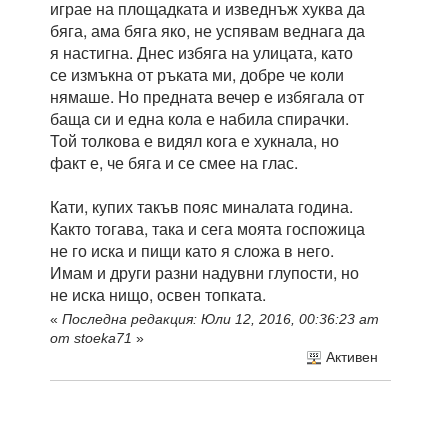
играе на площадката и изведнъж хуква да
бяга, ама бяга яко, не успявам веднага да
я настигна. Днес избяга на улицата, като
се измъкна от ръката ми, добре че коли
нямаше. Но предната вечер е избягала от
баща си и една кола е набила спирачки.
Той толкова е видял кога е хукнала, но
факт е, че бяга и се смее на глас.
Кати, купих такъв пояс миналата година.
Както тогава, така и сега моята госпожица
не го иска и пищи като я сложа в него.
Имам и други разни надувни глупости, но
не иска нищо, освен топката.
«
Последна редакция: Юли 12, 2016, 00:36:23 am
от stoeka71
»
Активен