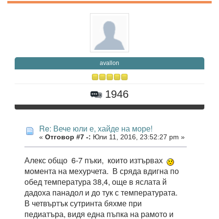
avallon
1946
Re: Вече юли е, хайде на море!
«
Отговор #7 -:
Юли 11, 2016, 23:52:27 pm »
Алекс общо 6-7 пъки, които изтървах
момента на мехурчета. В сряда вдигна по
обед температура 38,4, още в яслата й
дадоха панадол и до тук с температурата.
В четвъртък сутринта бяхме при
педиатъра, видя една пъпка на рамото и