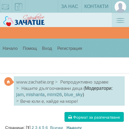
ЗА НАС
КОНТАКТИ
Tog
zachatie@gmail.com
facebook
nav
Начало
Помощ
Вход
Регистрация
www.zachatie.org
Репродуктивно здраве
(Модератори:
Нашите дългоочаквани деца
jam
,
mishanta
,
mimi26
,
blue_sky
)
Вече юли е, хайде на море!
Формат за разпечатване
Страници: [
]
2
3
4
5
6
Всички
1
Надолу