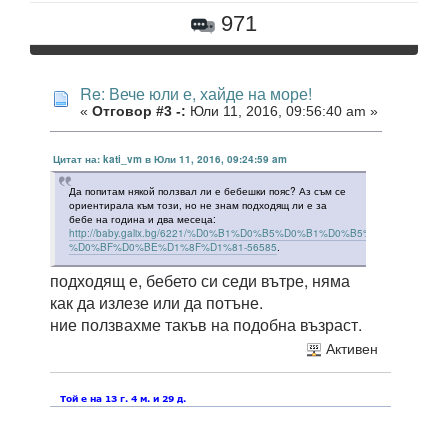
971
Re: Вече юли е, хайде на море!
«
Отговор #3 -:
Юли 11, 2016, 09:56:40 am »
Цитат на: kati_vm в Юли 11, 2016, 09:24:59 am
Да попитам някой ползвал ли е бебешки пояс? Аз съм се
ориентирала към този, но не знам подходящ ли е за
бебе на година и два месеца:
http://baby.galix.bg/6221/%D0%B1%D0%B5%D0%B1%D0%B5%D1%88%D0%
%D0%BF%D0%BE%D1%8F%D1%81-56585
.
подходящ е, бебето си седи вътре, няма
как да излезе или да потъне.
ние ползвахме такъв на подобна възраст.
Активен