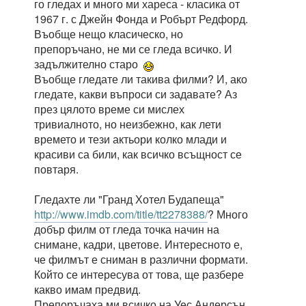
го гледах и много ми хареса - класика от
1967 г. с Джейн Фонда и Робърт Редфорд.
Въобще нещо класическо, но
препоръчано, не ми се гледа всичко. И
задължително старо
Въобще гледате ли такива филми? И, ако
гледате, какви въпроси си задавате? Аз
през цялото време си мислех
тривиалното, но неизбежно, как лети
времето и тези актьори колко млади и
красиви са били, как всичко всъщност се
повтаря.
Гледахте ли "Гранд Хотел Будапеща"
http://www.imdb.com/title/tt2278388/
? Много
добър филм от гледа точка начин на
снимане, кадри, цветове. Интересното е,
че филмът е сниман в различни формати.
Който се интересува от това, ще разбере
какво имам предвид.
Препоръчаха ми всичко на Уес Андерсън.