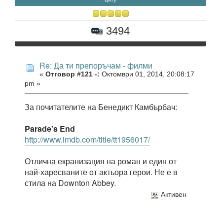
3494
Re: Да ти препоръчам - филми
«
Отговор #121 -:
Октомври 01, 2014, 20:08:17
pm »
За почитателите на Бенедикт Камбърбач:
Parade's End
http://www.imdb.com/title/tt1956017/
Отлична екранизация на роман и един от
най-харесваните от актьора герои. Не е в
стила на Downton Abbey.
Активен