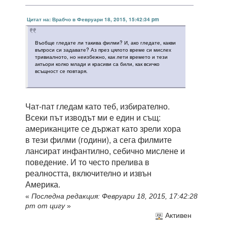
Цитат на: Врабчо в Февруари 18, 2015, 15:42:34 pm
Въобще гледате ли такива филми? И, ако гледате, какви
въпроси си задавате? Аз през цялото време си мислех
тривиалното, но неизбежно, как лети времето и тези
актьори колко млади и красиви са били, как всичко
всъщност се повтаря.
Чат-пат гледам като теб, избирателно.
Всеки път изводът ми е един и същ:
американците се държат като зрели хора
в тези филми (години), а сега филмите
лансират инфантилно, себично мислене и
поведение. И то често прелива в
реалността, включително и извън
Америка.
«
Последна редакция: Февруари 18, 2015, 17:42:28
pm от цигу
»
Активен