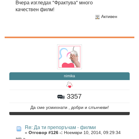
Вчера изгледах "Фрактува" много
качествен филм!
Активен
nimika
3357
Да сме усмихнати , добри и слънчеви!
Re: Да ти препоръчам - филми
«
Отговор #126 -:
Ноември 10, 2014, 09:29:34
am »