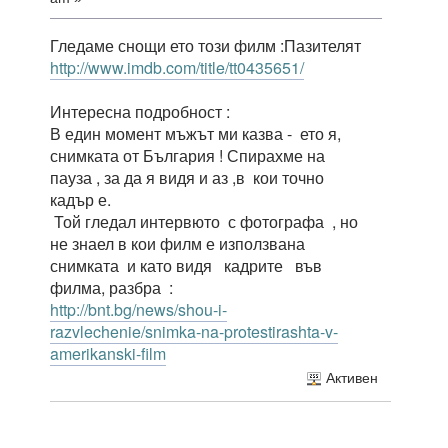
Гледаме снощи ето този филм :Пазителят
http://www.imdb.com/title/tt0435651/
Интересна подробност :
В един момент мъжът ми казва - ето я,
снимката от България ! Спирахме на
пауза , за да я видя и аз ,в кои точно
кадър е.
Той гледал интервюто с фотографа , но
не знаел в кои филм е използвана
снимката и като видя кадрите във
филма, разбра :
http://bnt.bg/news/shou-i-
razvlechenie/snimka-na-protestirashta-v-
amerikanski-film
Активен