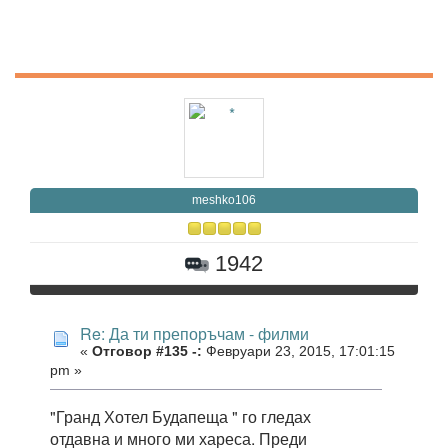
meshko106
1942
Re: Да ти препоръчам - филми
«
Отговор #135 -:
Февруари 23, 2015, 17:01:15
pm »
"Гранд Хотел Будапеща " го гледах
отдавна и много ми хареса. Преди