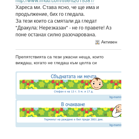
http://www.imdb.com/title/tt2015381/
Хареса ми. Става ясно, че ще има и
продължение, бих го гледала.
За тези които са смятали да гледат
"Дракула: Нерезказан" - не го правете! Аз
поне останах силно разочарована.
Активен
Препятствията са тези ужасни неща, които
виждаш, когато не гледаш към целта си