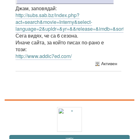
Джам, заповядай:
http://subs.sab.bz/index.php?
act=search&movie=Interny&select-
language=2&upldr=&yr=&&release=&imdb=&sort=nd&s
Сега видях, че са 6 сезона.
Иначе сайта, за който писах по-рано е
този:
http://www.addic7ed.com/
Активен
цигу