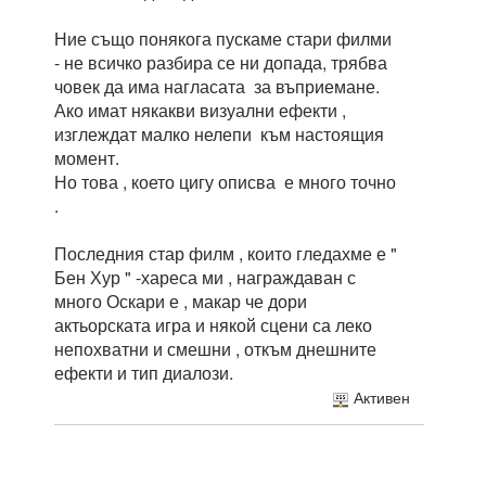
Ние също понякога пускаме стари филми
- не всичко разбира се ни допада, трябва
човек да има нагласата за въприемане.
Ако имат някакви визуални ефекти ,
изглеждат малко нелепи към настоящия
момент.
Но това , което цигу описва е много точно
.
Последния стар филм , които гледахме е "
Бен Хур " -хареса ми , награждаван с
много Оскари е , макар че дори
актьорската игра и някой сцени са леко
непохватни и смешни , откъм днешните
ефекти и тип диалози.
Активен