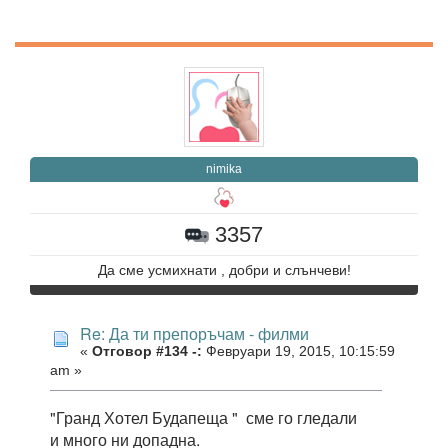
nimika
3357
Да сме усмихнати , добри и слънчеви!
Re: Да ти препоръчам - филми
«
Отговор #134 -:
Февруари 19, 2015, 10:15:59
am »
"Гранд Хотел Будапеща " сме го гледали
и много ни допадна.