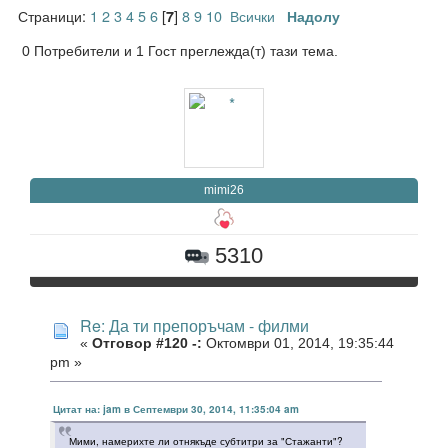
Страници:
1
2
3
4
5
6
[
]
8
9
10
Всички
7
Надолу
0 Потребители и 1 Гост преглежда(т) тази тема.
mimi26
5310
Re: Да ти препоръчам - филми
«
Отговор #120 -:
Октомври 01, 2014, 19:35:44
pm »
Цитат на: jam в Септември 30, 2014, 11:35:04 am
Мими, намерихте ли отнякъде субтитри за "Стажанти"?