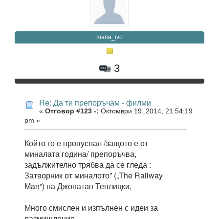
maria_ivo
3
Re: Да ти препоръчам - филми
«
Отговор #123 -:
Октомври 19, 2014, 21:54:19
pm »
Който го е пропуснал /защото е от
миналата година/ препоръчва,
задължително трябва да се гледа :
Затворник от миналото” („The Railway
Man”) на Джонатан Теплицки,
Много смислен и изпълнен с идеи за
размишление.