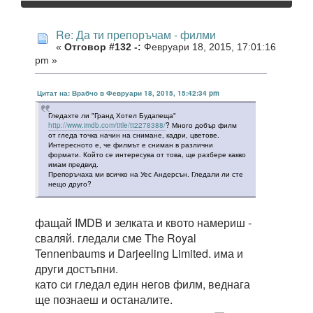
Re: Да ти препоръчам - филми
«
Отговор #132 -:
Февруари 18, 2015, 17:01:16
pm »
Цитат на: Врабчо в Февруари 18, 2015, 15:42:34 pm
Гледахте ли "Гранд Хотел Будапеща"
http://www.imdb.com/title/tt2278388/
? Много добър филм
от гледа точка начин на снимане, кадри, цветове.
Интересното е, че филмът е сниман в различни
формати. Който се интересува от това, ще разбере какво
имам предвид.
Препоръчаха ми всичко на Уес Андерсън. Гледали ли сте
нещо друго?
фащай IMDB и зелката и квото намериш -
сваляй. гледали сме The Royal
Tennenbaums и Darjeeling Limited. има и
други достъпни.
като си гледал един негов филм, веднага
ще познаеш и останалите.