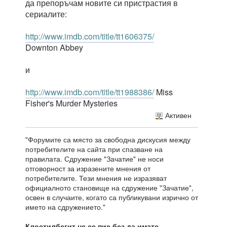
да препоръчам новите си пристрастия в
сериалите:
http://www.imdb.com/title/tt1606375/
Downton Abbey
и
http://www.imdb.com/title/tt1988386/
Miss
Fisher's Murder Mysteries
Активен
"Форумите са място за свободна дискусия между
потребителите на сайта при спазване на
правилата. Сдружение "Зачатие" не носи
отговорност за изразените мнения от
потребителите. Тези мнения не изразяват
официалното становище на сдружение "Зачатие",
освен в случаите, когато са публикувани изрично от
името на сдружението."
Клостилбегит не се пие без да имате