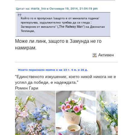
Цитат на: maria_ivo в Октомври 19, 2014, 21:54:19 pm
Който го е пропуснал /защото е от миналата година/
препоръчва, задължително трябва да се гледа :
Затворник от миналото” („The Railway Man”) на Джонатан
Теплицки,
Може ли линк, защото в Замунда не го
намирам.
Активен
"Единственото изкушение, което никой никога не е
успял да победи, е надеждата."
Ромен Гари