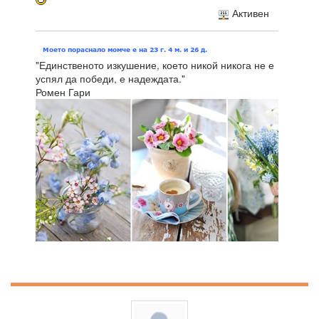
Активен
"Единственото изкушение, което никой никога не е
успял да победи, е надеждата."
Ромен Гари