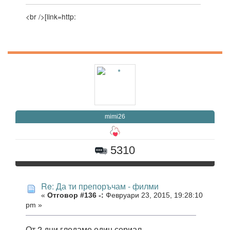
<br />[link=http:
mimi26
5310
Re: Да ти препоръчам - филми
«
Отговор #136 -:
Февруари 23, 2015, 19:28:10
pm »
От 2 дни гледаме един сериал -