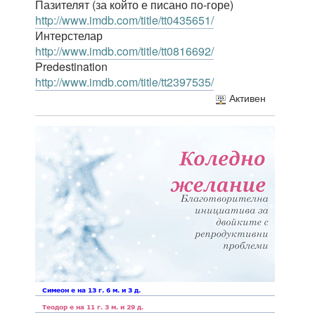
Пазителят (за който е писано по-горе)
http://www.imdb.com/title/tt0435651/
Интерстелар
http://www.imdb.com/title/tt0816692/
Predestination
http://www.imdb.com/title/tt2397535/
Активен