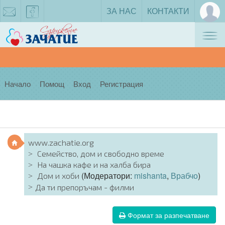
ЗА НАС
КОНТАКТИ
Tog
zachatie@gmail.com
facebook
nav
Начало
Помощ
Вход
Регистрация
www.zachatie.org
Семейство, дом и свободно време
На чашка кафе и на халба бира
(Модератори:
mishanta
,
Врабчо
)
Дом и хоби
Да ти препоръчам - филми
Формат за разпечатване