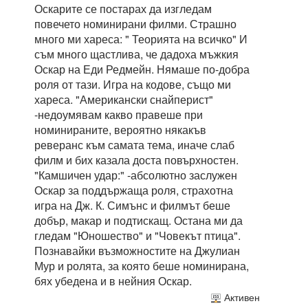
Оскарите се постарах да изгледам
повечето номинирани филми. Страшно
много ми хареса: " Теорията на всичко" И
съм много щастлива, че дадоха мъжкия
Оскар на Еди Редмейн. Нямаше по-добра
роля от тази. Игра на кодове, също ми
хареса. "Американски снайперист"
-недоумявам какво правеше при
номинираните, вероятно някакъв
реверанс към самата тема, иначе слаб
филм и бих казала доста повърхностен.
"Камшичен удар:" -абсолютно заслужен
Оскар за поддържаща роля, страхотна
игра на Дж. К. Симънс и филмът беше
добър, макар и подтискащ. Остана ми да
гледам "Юношество" и "Човекът птица".
Познавайки възможностите на Джулиан
Мур и ролята, за която беше номинирана,
бях убедена и в нейния Оскар.
Активен