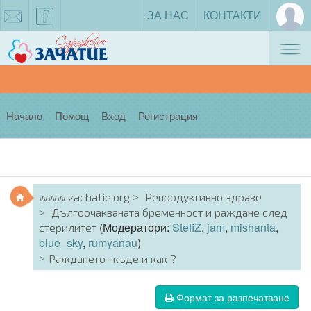
ЗА НАС
КОНТАКТИ
Tog
zachatie@gmail.com
facebook
nav
Начало
Помощ
Вход
Регистрация
www.zachatie.org
Репродуктивно здраве
Дългоочакваната бременност и раждане след
(Модератори:
StefiZ
,
jam
,
mishanta
,
стерилитет
blue_sky
,
rumyanau
)
Раждането- къде и как ?
Формат за разпечатване