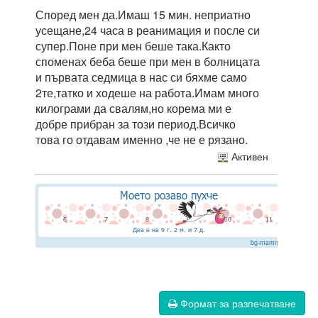
Според мен да.Имаш 15 мин. неприатно
усещане,24 часа в реанимация и после си
супер.Поне при мен беше така.Както
споменах беба беше при мен в болницата
и първата седмица в нас си бяхме само
2те,татко и ходеше на работа.Имам много
килограми да свалям,но корема ми е
добре прибран за този период.Всичко
това го отдавам именно ,че не е рязано.
Активен
Формат за разпечатване