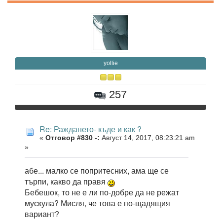
yollie
257
Re: Раждането- къде и как ?
«
Отговор #830 -:
Август 14, 2017, 08:23:21 am
»
абе... малко се попритесних, ама ще се
търпи, какво да правя
Бебешок, то не е ли по-добре да не режат
мускула? Мисля, че това е по-щадящия
вариант?