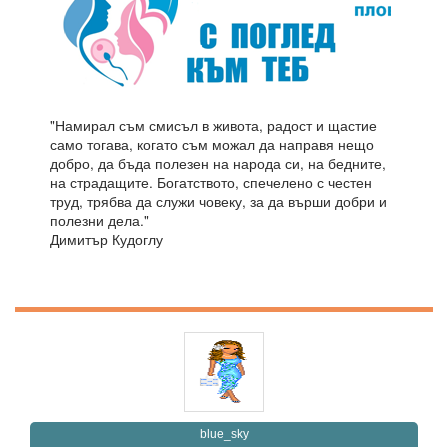
"Намирал съм смисъл в живота, радост и щастие
само тогава, когато съм можал да направя нещо
добро, да бъда полезен на народа си, на бедните,
на страдащите. Богатството, спечелено с честен
труд, трябва да служи човеку, за да върши добри и
полезни дела."
Димитър Кудоглу
blue_sky