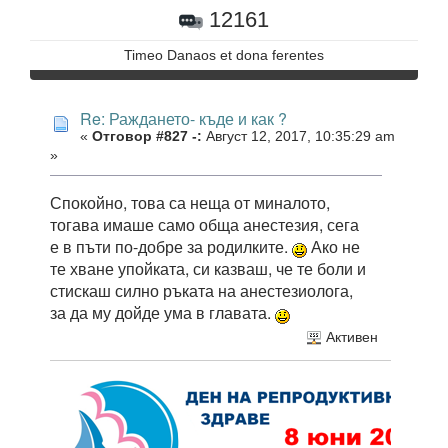
12161
Timeo Danaos et dona ferentes
Re: Раждането- къде и как ?
«
Отговор #827 -:
Август 12, 2017, 10:35:29 am
»
Спокойно, това са неща от миналото,
тогава имаше само обща анестезия, сега
е в пъти по-добре за родилките.
Ако не
те хване упойката, си казваш, че те боли и
стискаш силно ръката на анестезиолога,
за да му дойде ума в главата.
Активен