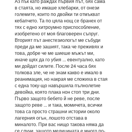
Аз пък като раждах първия път, бях сама
в стаята, но имаше хлебарки, от онези
големите, които по двойки ти отмъкват
кебапчето. Та по цяла нощ се бранех от
тях с едно хитроумно приспособление,
изобретено от моя благоверен съпруг.
Вторият път анестезиологът ме събуди
преди да ме зашият, така че преживях и
това, добре че ме шиеше мъжът ми,
иначе щях да го убия ... евентуално, като
ми дойдат силите. После 24 часа бях
толкова зле, че не знам какво е имало в
реанимация, но накрая ме сложиха в стая
с една току-що навършила пълнолетие
девойка, която плака нон стоп три дни.
Първо защото бебето й не реве, после
защото реве ... и така, момичета, всички
това са просто страшни истории около
лагерния огън, лошото отстава в
миналото. При вас нищо такова няма да
се случи, защото медицината е много по-