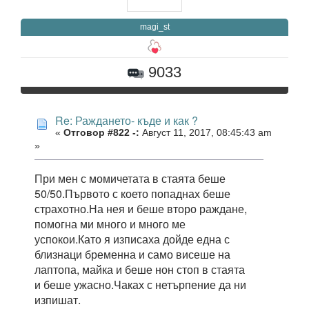
magi_st
9033
Re: Раждането- къде и как ?
«
Отговор #822 -:
Август 11, 2017, 08:45:43 am
»
При мен с момичетата в стаята беше
50/50.Първото с което попаднах беше
страхотно.На нея и беше второ раждане,
помогна ми много и много ме
успокои.Като я изписаха дойде една с
близнаци бременна и само висеше на
лаптопа, майка и беше нон стоп в стаята
и беше ужасно.Чаках с нетърпение да ни
изпишат.