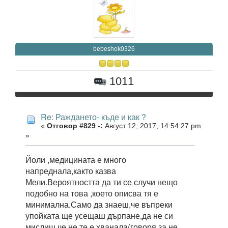
bebeshok0326
1011
Re: Раждането- къде и как ?
«
Отговор #829 -:
Август 12, 2017, 14:54:27 pm
»
Йоли ,медицината е много
напреднала,както казва
Мели.Вероятността да ти се случи нещо
подобно на това ,което описва тя е
минимална.Само да знаеш,че въпреки
упойката ще усещаш дърпане,да не си
мислиш че не те е хванала(говоря за не