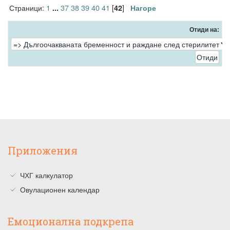
Страници:
1
37
38
39
40
41
[
]
...
42
Нагоре
Отиди на:
Приложения
ЧХГ калкулатор
Овулационен календар
Емоционална подкрепа