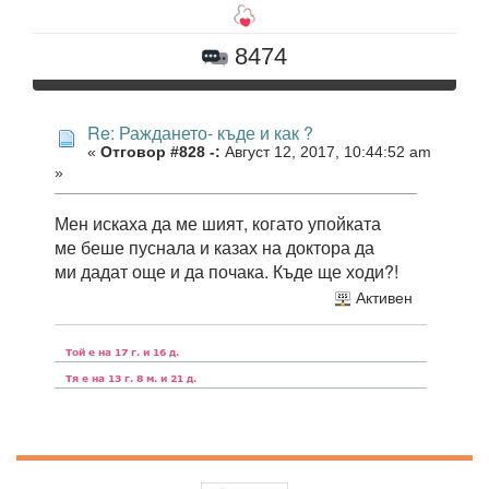
8474
Re: Раждането- къде и как ?
«
Отговор #828 -:
Август 12, 2017, 10:44:52 am
»
Мен искаха да ме шият, когато упойката
ме беше пуснала и казах на доктора да
ми дадат още и да почака. Къде ще ходи?!
Активен