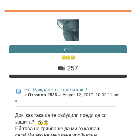
yollie
257
Re: Раждането- къде и как ?
«
Отговор #826 -:
Август 12, 2017, 10:02:11 am
»
Док, как така са те събудили преди да си
зашита?!
Ей това не трябваше да ми го казваш
сега! Ми ако не ме хване упойката и