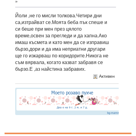
»
Йоли ,не го мисли толкова.Четири дни
са,изтрайват се.Моята беба пък спеше и
си беше при мен през цялото
време,освен за прегледи и да хапна.Ако
имаш късмета и като мен да се изправиш
бързо,дори и да има неприатни другари
ще го изкарваш по коридорите.Никога не
съм вярвала, когато казват забравя се
бързо.Е ,аз найстина забравих.
Активен