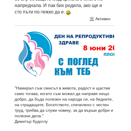
напреднала. И пак бих родила, ако ще и
сто пъти по-тежко да е.
Активен
"Намирал съм смисъл в живота, радост и щастие
само тогава, когато съм можал да направя нещо
добро, да бъда полезен на народа си, на бедните,
на страдащите. Богатството, спечелено с честен
труд, трябва да служи човеку, за да върши добри и
полезни дела."
Димитър Кудоглу