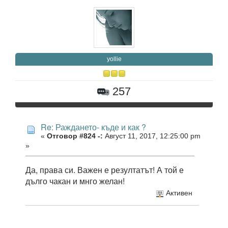
yollie
257
Re: Раждането- къде и как ?
«
Отговор #824 -:
Август 11, 2017, 12:25:00 pm
»
Да, права си. Важен е резултатът! А той е
дълго чакан и мнго желан!
Активен