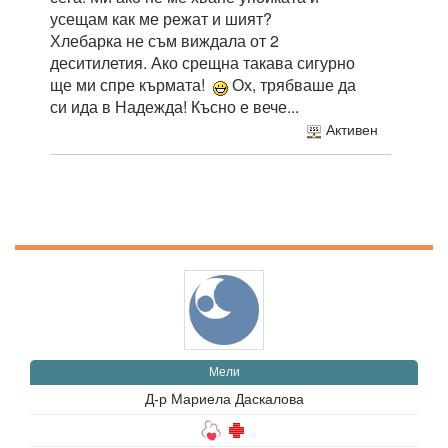
усещам как ме режат и шият?
Хлебарка не съм виждала от 2
деситилетия. Ако срещна такава сигурно
ще ми спре кърмата!
Ох, трябваше да
си ида в Надежда! Късно е вече...
Активен
Мели
Д-р Мариела Даскалова