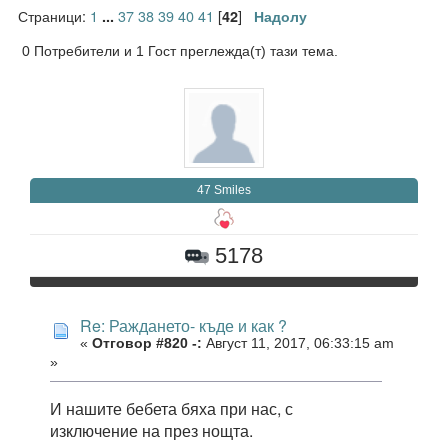
Страници:
1
37
38
39
40
41
[
]
...
42
Надолу
0 Потребители и 1 Гост преглежда(т) тази тема.
47 Smiles
5178
Re: Раждането- къде и как ?
«
Отговор #820 -:
Август 11, 2017, 06:33:15 am
»
И нашите бебета бяха при нас, с
изключение на през нощта.