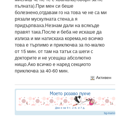
пълната).При мен си беше
болезнено,отдавам го на това че не са ми
рязали мускулната стена,а я
придърпваха.Незнам дали на всякъде
правят така.После и беба не искаше да
излиза и ми натискаха корема,но всичко
това е търпимо и приключва за по-малко
от 15 мин. от там на татък са шеги с
докторите и не усещаш абсолютно
нищо.Ако всичко е наред секциото
приключва за 40-60 мин.
Активен