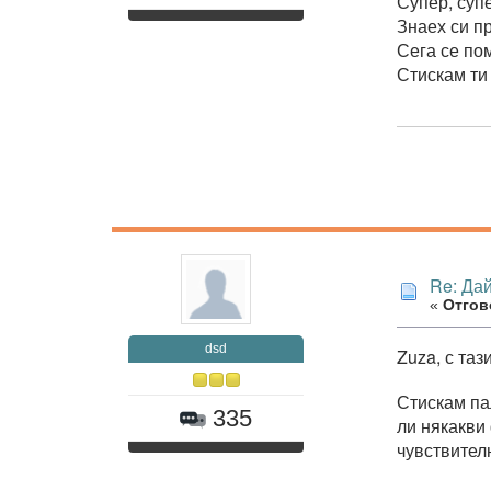
Супер, су
Знаех си п
Сега се по
Стискам ти
Re: Дай
«
Отгов
dsd
Zuza, с таз
Стискам па
335
ли някакви 
чувствителн