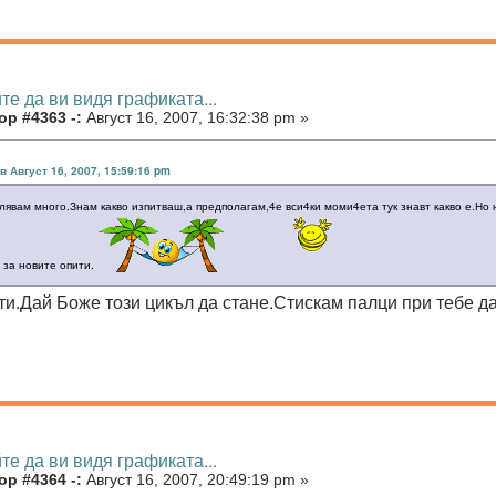
те да ви видя графиката...
ор #4363 -:
Август 16, 2007, 16:32:38 pm »
 в Август 16, 2007, 15:59:16 pm
лявам много.Знам какво изпитваш,а предполагам,4е вси4ки моми4ета тук знавт какво е.Но
 за новите опити.
ти.Дай Боже този цикъл да стане.Стискам палци при тебе да 
те да ви видя графиката...
ор #4364 -:
Август 16, 2007, 20:49:19 pm »