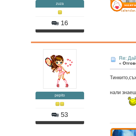
zuza
16
Re: Дай
«
Отгов
Тинкито,съ
нали знаеш
pepito
53