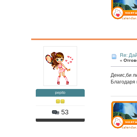
Re: Дай
«
Отгов
Денис,би л
Благодаря 
pepito
53