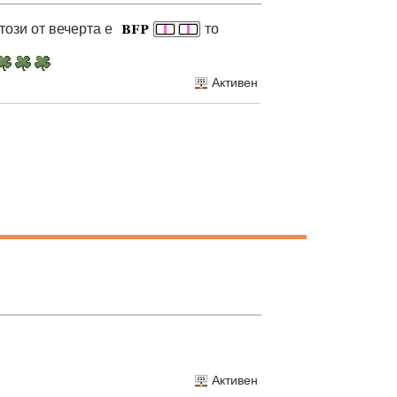
 този от вечерта е
то
Активен
Активен