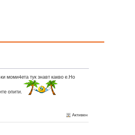
и моми4ета тук знавт какво е.Но
ите опити.
Активен