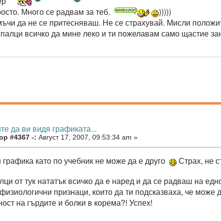
пер
росто. Много се радвам за теб.
)))))
мъчи да не се притесняваш. Не се страхувай. Мисли полож
 палци всичко да мине леко и ти пожелавам само щастие з
те да ви видя графиката...
ор #4367 -:
Август 17, 2007, 09:53:34 am »
и графика като по учебник не може да е друго
Страх, не с
лци от тук нататък всичко да е наред и да се радваш на ед
физиологични признаци, които да ти подсказваха, че може д
ост на гърдите и болки в корема?! Успех!