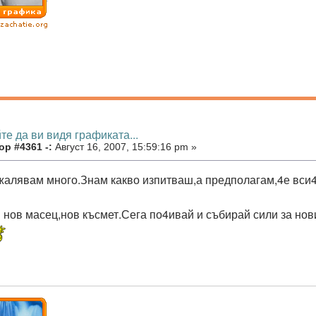
те да ви видя графиката...
ор #4361 -:
Август 16, 2007, 15:59:16 pm »
жалявам много.Знам какво изпитваш,а предполагам,4е вси4к
 нов масец,нов късмет.Сега по4ивай и събирай сили за нов