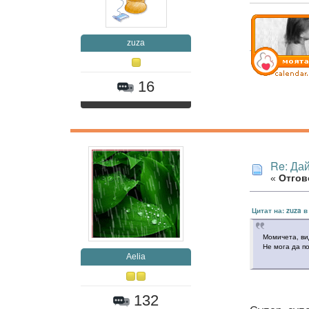
zuza
16
Re: Дай
«
Отгов
Цитат на: zuza в
Момичета, ви
Не мога да по
Aelia
132