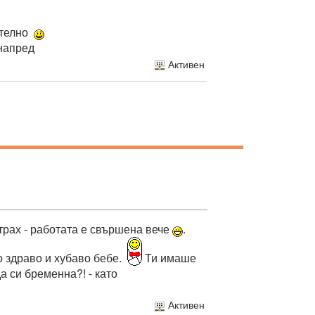
ително
анапред
Активен
трах - работата е свършена вече
.
но здраво и хубаво бебе.
Ти имаше
а си бременна?! - като
Активен