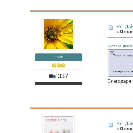
Re: Дай
«
Отгов
Цитат на: pepito
Тинкито,съжа
tinkito
събирай сили
337
Благодаря 
Re: Дай
«
Отгов