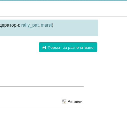
дератори:
rally_pat
,
marsi
)
Формат за разпечатване
Активен