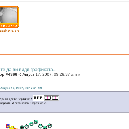
те да ви видя графиката...
ор #4366 -:
Август 17, 2007, 09:26:37 am »
 Август 17, 2007, 09:17:51 am
дях ги двете чертички !
вярвам. И сега какво. Страх ме е.