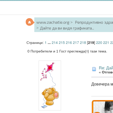
www.zachatie.org
Репродуктивно здр
Дайте да ви видя графиката...
Страници:
1
214
215
216
217
218
[
]
220
221
2
...
219
0 Потребители и 1 Гост преглежда(т) тази тема.
Re: Дай
«
Отгов
Довечера м