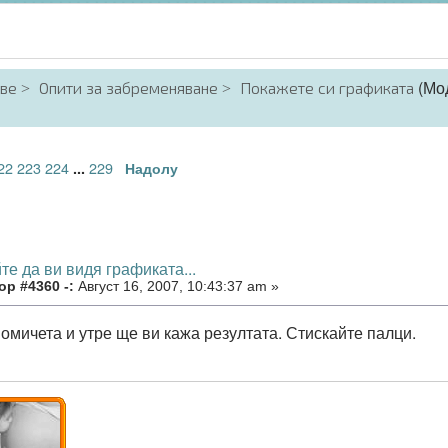
(Мо
аве
Опити за забременяване
Покажете си графиката
22
223
224
229
...
Надолу
те да ви видя графиката...
ор #4360 -:
Август 16, 2007, 10:43:37 am »
омичета и утре ще ви кажа резултата. Стискайте палци.