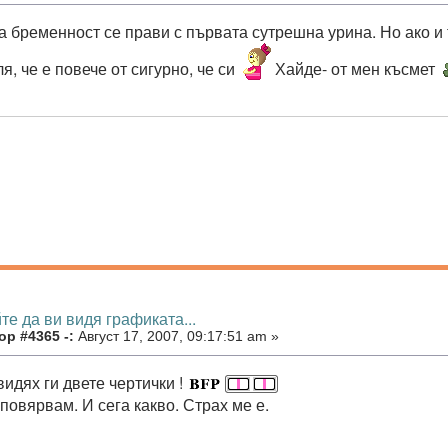
за бременност се прави с първата сутрешна урина. Но ако и
я, че е повече от сигурно, че си
Хайде- от мен късмет
те да ви видя графиката...
ор #4365 -:
Август 17, 2007, 09:17:51 am »
идях ги двете чертички !
повярвам. И сега какво. Страх ме е.