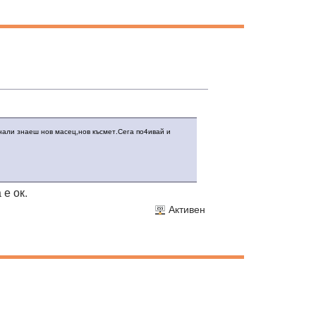
 нали знаеш нов масец,нов късмет.Сега по4ивай и
е ок.
Активен