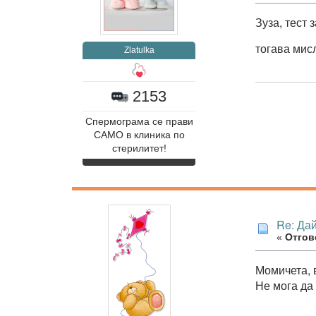
Зуза, тест 
тогава мисл
Zlatulka
2153
Спермограма се прави
САМО в клиника по
стерилитет!
Re: Дай
«
Отгов
Момичета, в
Не мога да 