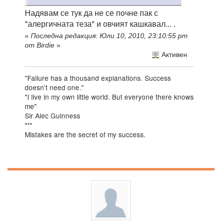
Надявам се тук да не се почне пак с
"алергичната теза" и овчият кашкавал... .
«
Последна редакция: Юли 10, 2010, 23:10:55 pm
от Birdie
»
Активен
"Failure has a thousand explanations. Success
doesn't need one."
"I live in my own little world. But everyone there knows
me"
Sir Alec Guinness
***
Mistakes are the secret of my success.