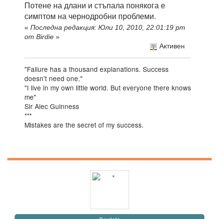
Потене на длани и стъпала понякога е
симптом на чернодробни проблеми.
«
Последна редакция: Юли 10, 2010, 22:01:19 pm
от Birdie
»
Активен
"Failure has a thousand explanations. Success
doesn't need one."
"I live in my own little world. But everyone there knows
me"
Sir Alec Guinness
***
Mistakes are the secret of my success.