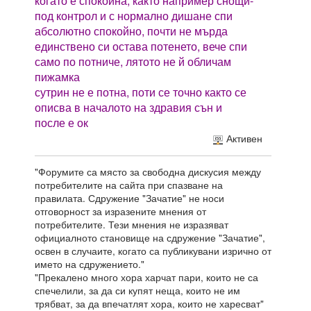
когато е спокойна, както например снощи-
под контрол и с нормално дишане спи
абсолютно спокойно, почти не мърда
единствено си остава потенето, вече спи
само по потниче, лятото не й обличам
пижамка
сутрин не е потна, поти се точно както се
описва в началото на здравия сън и
после е ок
Активен
"Форумите са място за свободна дискусия между
потребителите на сайта при спазване на
правилата. Сдружение "Зачатие" не носи
отговорност за изразените мнения от
потребителите. Тези мнения не изразяват
официалното становище на сдружение "Зачатие",
освен в случаите, когато са публикувани изрично от
името на сдружението."
"Прекалено много хора харчат пари, които не са
спечелили, за да си купят неща, които не им
трябват, за да впечатлят хора, които не харесват"