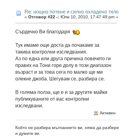
Re: нощно потене и силно охладено тяло
«
Отговор #22 -:
Юли 10, 2010, 17:47:49 pm »
Сърдечно Ви благодаря
Тук имаме още доста да почакаме за
такива контролни изследвания.
Аз по една или друга причина повечето ги
правих на Тони горе долу в този диапазон
възраст и за това сега по малко ще ми
олекне джоба. Шегувам се, разбира се.
В голяма полза, ще е и за другите майки
публикуваните от вас контролни
изследвани.
Активен
Който не разбира мълчанието ви, няма да разбере
и думите ви.