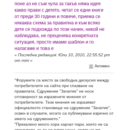
поне аз не съм чула за такъв няма идея
какво прави с детето, четат се едни книги
от преди 30 години и повече, приема се
някаква схема за правилна и към всяко
дете се подхожда по този начин, никой не
наблюдава, не преценява конкретната
ситуация, просто имаме шаблон и го
налагаме и това е
«
Последна редакция: Юли 10, 2010, 22:55:52 pm
от mini
»
Активен
"Форумите са място за свободна дискусия между
потребителите на сайта при спазване на
правилата. Сдружение "Зачатие" не носи
отговорност за изразените мнения от
потребителите. Тези мнения не изразяват
официалното становище на сдружение "Зачатие",
освен в случаите, когато са публикувани изрично от
името на сдружението."
"Прекалено много хора харчат пари, които не са
спечелили, за да си купят неща, които не им