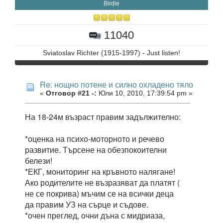
Birdie
11040
Sviatoslav Richter (1915-1997) - Just listen!
Re: нощно потене и силно охладено тяло
«
Отговор #21 -:
Юли 10, 2010, 17:39:54 pm »
На 18-24м възраст правим задължително:
*оценка на психо-моторното и речево
развитие. Търсене на обезпокоителни
белези!
*ЕКГ, мониторинг на кръвното налягане!
Ако родителите не възразяват да платят (
не се покрива) мъчим се на всички деца
да правим УЗ на сърце и съдове.
*очен преглед, очни дъна с мидриаза,