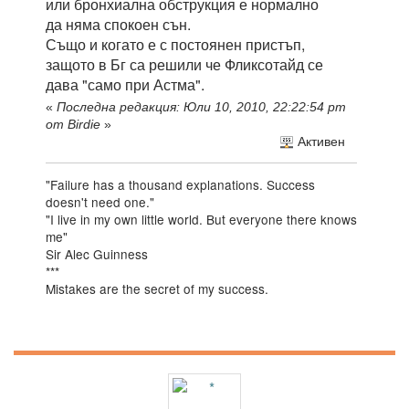
или бронхиална обструкция е нормално
да няма спокоен сън.
Също и когато е с постоянен пристъп,
защото в Бг са решили че Фликсотайд се
дава "само при Астма".
«
Последна редакция: Юли 10, 2010, 22:22:54 pm
от Birdie
»
Активен
"Failure has a thousand explanations. Success
doesn't need one."
"I live in my own little world. But everyone there knows
me"
Sir Alec Guinness
***
Mistakes are the secret of my success.