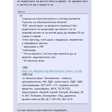
но педиатърът на детето (хем са двама - по здравна каса
и частен) не ми е казвал и за:
Цитат
*оценка на психо-моторното и речево развитие.
Търсене на обезпокоителни белези!
*ЕКГ, мониторинг на кръвното налягане! Ако
родителите не възразяват да платят ( не се
покрива) мъчим се на всички деца да правим УЗ на
сърце и съдове.
*очен преглед, очни дъна с мидриаза, периметри
и периферно зрение.
* акуограма и УНГ
*зъболекар
* УЗ на коремче ( тестиси при момчета да се
включат задължително тук)
* От венозна кръв:
-CBC
(
http://en.wikipedia.org/wiki/Complete_blood_count
),
CRP,СУЕ
-от венозна кръв - биохимични - глюкоза,
урея,креатинин, АФ, ЛДХ, холестерол, ЛДЛ, ХДЛ,
триглицериди, АСТ,АЛТ, г-ГТ, серумно желязо,
феритин, трансферин, ЖСК, Т3,Т4,ТСХ,
паратхормон, Натрий, Калий, Калций, Фосфор, Иг
А, ИгГ, Албумин, Билирубин- общ, директен,
кръвни нива на Вит Д ( 1-25 ОХ), Вит Б12.
та съм склонна към известно недоверие...