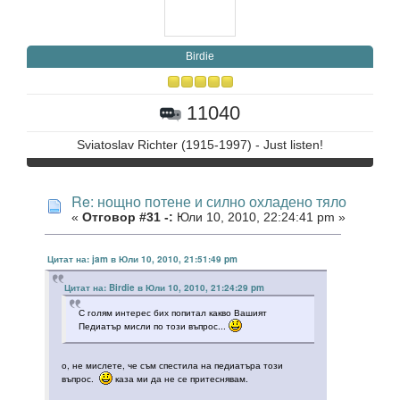
Birdie
11040
Sviatoslav Richter (1915-1997) - Just listen!
Re: нощно потене и силно охладено тяло
«
Отговор #31 -:
Юли 10, 2010, 22:24:41 pm »
Цитат на: jam в Юли 10, 2010, 21:51:49 pm
Цитат на: Birdie в Юли 10, 2010, 21:24:29 pm
С голям интерес бих попитал какво Вашият
Педиатър мисли по този въпрос...
о, не мислете, че съм спестила на педиатъра този
въпрос.
каза ми да не се притеснявам.