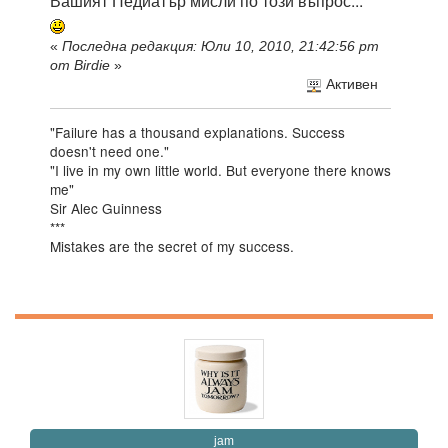
Вашият Педиатър мисли по този въпрос...
«
Последна редакция: Юли 10, 2010, 21:42:56 pm
от Birdie
»
Активен
"Failure has a thousand explanations. Success
doesn't need one."
"I live in my own little world. But everyone there knows
me"
Sir Alec Guinness
***
Mistakes are the secret of my success.
jam