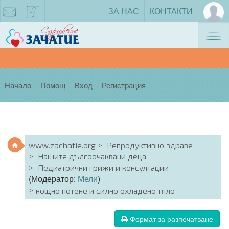
ЗА НАС
КОНТАКТИ
Tog
zachatie@gmail.com
facebook
nav
Начало
Помощ
Вход
Регистрация
www.zachatie.org
Репродуктивно здраве
Нашите дългоочаквани деца
Педиатрични грижи и консултации
(Модератор:
Мели
)
нощно потене и силно охладено тяло
Формат за разпечатване