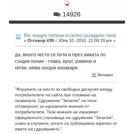
14926
Re: нощно потене и силно охладено тяло
«
Отговор #28 -:
Юли 10, 2010, 22:08:29 pm »
да, много често се поти и през зимата по
същия начин - глава, врат, рамене и
китки. няма нощни кошмари.
Активен
"Форумите са място за свободна дискусия между
потребителите на сайта при спазване на
правилата. Сдружение "Зачатие" не носи
отговорност за изразените мнения от
потребителите. Тези мнения не изразяват
официалното становище на сдружение "Зачатие",
освен в случаите, когато са публикувани изрично от
името на сдружението."