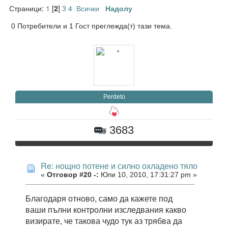
Страници:
1
[
]
3
4
Всички
2
Надолу
0 Потребители и 1 Гост преглежда(т) тази тема.
Perdeto
3683
Re: нощно потене и силно охладено тяло
«
Отговор #20 -:
Юли 10, 2010, 17:31:27 pm »
Благодаря отново, само да кажете под
ваши пълни контролни изследвания какво
визирате, че такова чудо тук аз трябва да