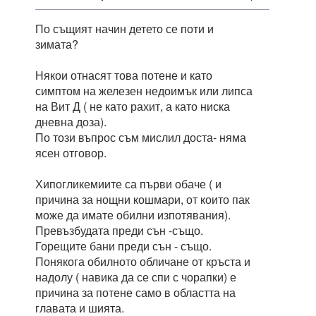
По същият начин детето се поти и
зимата?
Някои отнасят това потене и като
симптом на железен недоимък или липса
на Вит Д ( не като рахит, а като ниска
дневна доза).
По този въпрос съм мислил доста- няма
ясен отговор.
Хипогликемиите са първи обаче ( и
причина за нощни кошмари, от които пак
може да имате обилни изпотявания).
Превъзбудата преди сън -също.
Горещите бани преди сън - също.
Понякога обилното обличане от кръста и
надолу ( навика да се спи с чорапки) е
причина за потене само в областта на
главата и шията.