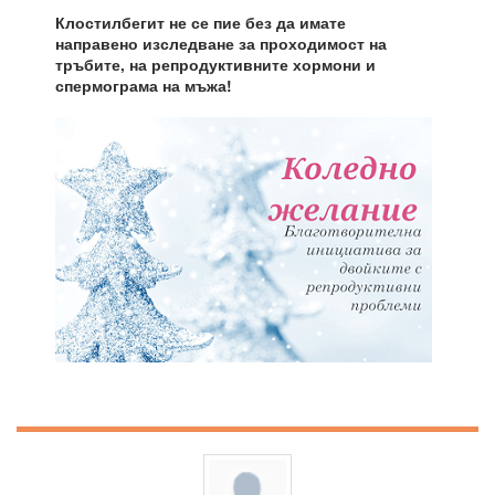
Клостилбегит не се пие без да имате
направено изследване за проходимост на
тръбите, на репродуктивните хормони и
спермограма на мъжа!