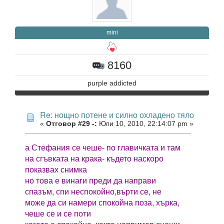
mini
8160
purple addicted
Re: нощно потене и силно охладено тяло
«
Отговор #29 -:
Юли 10, 2010, 22:14:07 pm »
а Стефания се чеше- по главичката и там
на сгъвката на крака- където наскоро
показвах снимка
но това е винаги преди да направи
спазъм, спи неспокойно,върти се, не
може да си намери спокойна поза, хърка,
чеше се и се поти