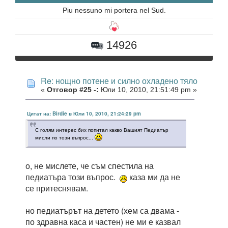
Piu nessuno mi portera nel Sud.
14926
Re: нощно потене и силно охладено тяло
«
Отговор #25 -:
Юли 10, 2010, 21:51:49 pm »
Цитат на: Birdie в Юли 10, 2010, 21:24:29 pm
С голям интерес бих попитал какво Вашият Педиатър
мисли по този въпрос...
о, не мислете, че съм спестила на
педиатъра този въпрос.
каза ми да не
се притеснявам.
но педиатърът на детето (хем са двама -
по здравна каса и частен) не ми е казвал