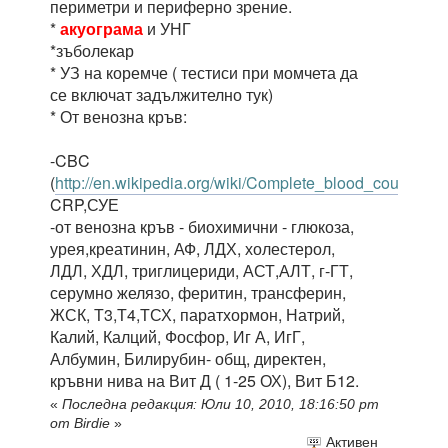
периметри и периферно зрение.
*
акуограма
и УНГ
*зъболекар
* УЗ на коремче ( тестиси при момчета да
се включат задължително тук)
* От венозна кръв:
-CBC
(
http://en.wikipedia.org/wiki/Complete_blood_count
),
CRP,СУЕ
-от венозна кръв - биохимични - глюкоза,
урея,креатинин, АФ, ЛДХ, холестерол,
ЛДЛ, ХДЛ, триглицериди, АСТ,АЛТ, г-ГТ,
серумно желязо, феритин, трансферин,
ЖСК, Т3,Т4,ТСХ, паратхормон, Натрий,
Калий, Калций, Фосфор, Иг А, ИгГ,
Албумин, Билирубин- общ, директен,
кръвни нива на Вит Д ( 1-25 ОХ), Вит Б12.
«
Последна редакция: Юли 10, 2010, 18:16:50 pm
от Birdie
»
Активен