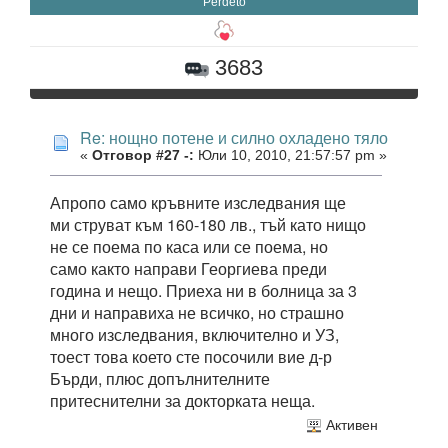
Perdeto
3683
Re: нощно потене и силно охладено тяло
«
Отговор #27 -:
Юли 10, 2010, 21:57:57 pm »
Апропо само кръвните изследвания ще
ми струват към 160-180 лв., тъй като нищо
не се поема по каса или се поема, но
само както направи Георгиева преди
година и нещо. Приеха ни в болница за 3
дни и направиха не всичко, но страшно
много изследвания, включително и УЗ,
тоест това което сте посочили вие д-р
Бърди, плюс допълнителните
притеснителни за докторката неща.
Активен