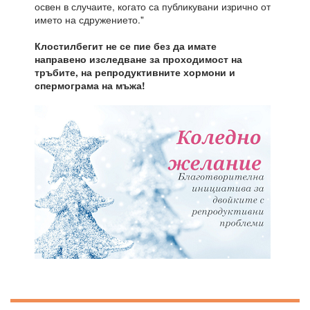
освен в случаите, когато са публикувани изрично от
името на сдружението."
Клостилбегит не се пие без да имате
направено изследване за проходимост на
тръбите, на репродуктивните хормони и
спермограма на мъжа!