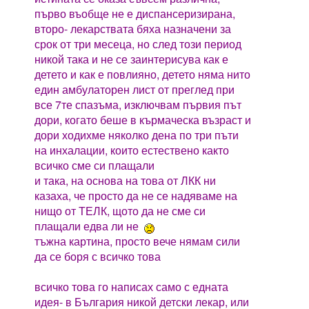
първо въобще не е диспансеризирана,
второ- лекарствата бяха назначени за
срок от три месеца, но след този период
никой така и не се заинтерисува как е
детето и как е повлияно, детето няма нито
един амбулаторен лист от преглед при
все 7те спазъма, изключвам първия път
дори, когато беше в кърмаческа възраст и
дори ходихме няколко дена по три пъти
на инхалации, които естествено както
всичко сме си плащали
и така, на основа на това от ЛКК ни
казаха, че просто да не се надяваме на
нищо от ТЕЛК, щото да не сме си
плащали едва ли не
тъжна картина, просто вече нямам сили
да се боря с всичко това
всичко това го написах само с едната
идея- в България никой детски лекар, или