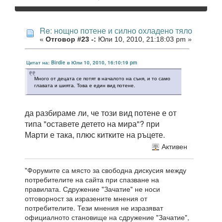
Re: нощно потене и силно охладено тяло
«
Отговор #23 -:
Юли 10, 2010, 21:18:03 pm »
Цитат на: Birdie в Юли 10, 2010, 16:10:19 pm
Много от децата се потят в началото на съня, и то само
главата и шията. Това е един вид потене.
да разбираме ли, че този вид потене е от
типа "оставете детето на мира"? при
Марти е така, плюс китките на ръцете.
Активен
"Форумите са място за свободна дискусия между
потребителите на сайта при спазване на
правилата. Сдружение "Зачатие" не носи
отговорност за изразените мнения от
потребителите. Тези мнения не изразяват
официалното становище на сдружение "Зачатие",