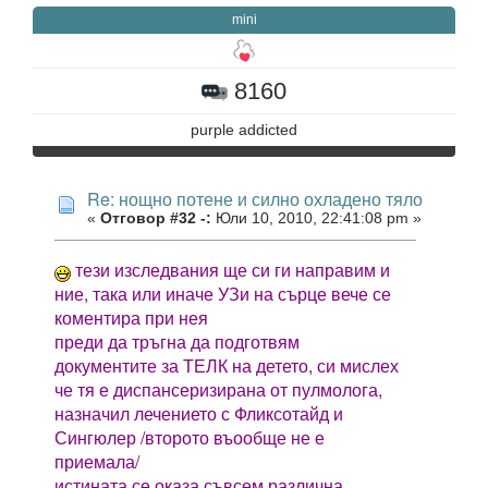
mini
8160
purple addicted
Re: нощно потене и силно охладено тяло
«
Отговор #32 -:
Юли 10, 2010, 22:41:08 pm »
тези изследвания ще си ги направим и
ние, така или иначе УЗи на сърце вече се
коментира при нея
преди да тръгна да подготвям
документите за ТЕЛК на детето, си мислех
че тя е диспансеризирана от пулмолога,
назначил лечението с Фликсотайд и
Сингюлер /второто въообще не е
приемала/
истината се оказа съвсем различна,