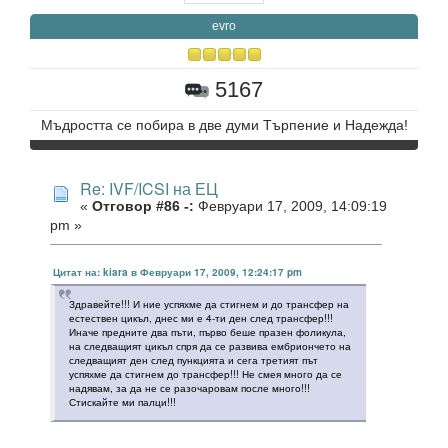
evro
5167
Мъдростта се побира в две думи Търпение и Надежда!
Re: IVF/ICSI на ЕЦ
«
Отговор #86 -:
Февруари 17, 2009, 14:09:19
pm »
Цитат на: kiara в Февруари 17, 2009, 12:24:17 pm
Здравейте!!! И ние успяхме да стигнем и до трансфер на
естествен цикъл, днес ми е 4-ти ден след трансфер!!!
Иначе предните два пъти, първо беше празен фоликула,
на следващият цикъл спря да се развива ембриончето на
следващият ден след пункцията и сега третият път
успяхме да стигнем до трансфер!!! Не смея много да се
надявам, за да не се разочаровам после много!!!
Стискайте ми палци!!!