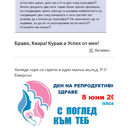
естествен цикъл, днес ми е 4-ти ден след трансфер!!!
Иначе предните два пъти, първо беше празен фоликула,
на следващият цикъл спря да се развива ембриончето на
следващият ден след пункцията и сега третият път
успяхме да стигнем до трансфер!!! Не смея много да се
надявам, за да не се разочаровам после много!!!
Стискайте ми палци!!!
Браво, Киара! Кураж и Успех от мен!
Активен
Хиляди гори са скрити в един малък жълъд. Р.У.
Емерсън