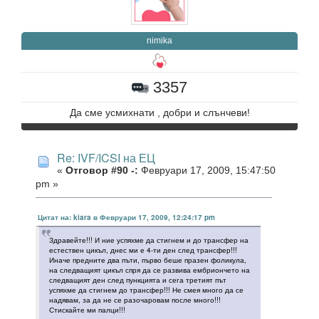
nimika
3357
Да сме усмихнати , добри и слънчеви!
Re: IVF/ICSI на ЕЦ
«
Отговор #90 -:
Февруари 17, 2009, 15:47:50
pm »
Цитат на: kiara в Февруари 17, 2009, 12:24:17 pm
Здравейте!!! И ние успяхме да стигнем и до трансфер на
естествен цикъл, днес ми е 4-ти ден след трансфер!!!
Иначе предните два пъти, първо беше празен фоликула,
на следващият цикъл спря да се развива ембриончето на
следващият ден след пункцията и сега третият път
успяхме да стигнем до трансфер!!! Не смея много да се
надявам, за да не се разочаровам после много!!!
Стискайте ми палци!!!