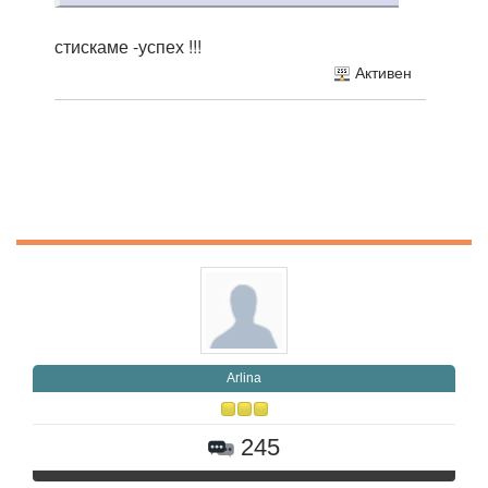
стискаме -успех !!!
Активен
Arlina
245