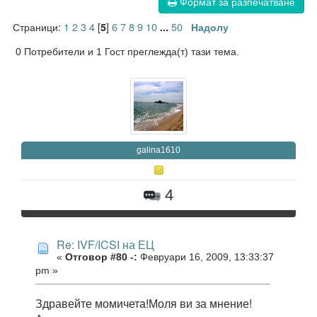
Формат за разпечатване
Страници:
1
2
3
4
[
]
6
7
8
9
10
50
5
...
Надолу
0 Потребители и 1 Гост преглежда(т) тази тема.
galina1610
4
Re: IVF/ICSI на ЕЦ
«
Отговор #80 -:
Февруари 16, 2009, 13:33:37
pm »
Здравейте момичета!Моля ви за мнение!