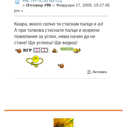
Re: IVF/ICSI на ЕЦ
«
Отговор #96 -:
Февруари 17, 2009, 19:27:45
pm »
Киара, много силно ти стискам палци и аз!
А при толкова стиснати палци и искрени
пожелания за успех, няма начин да не
стане! Ще успееш! Ще видиш!
Активен