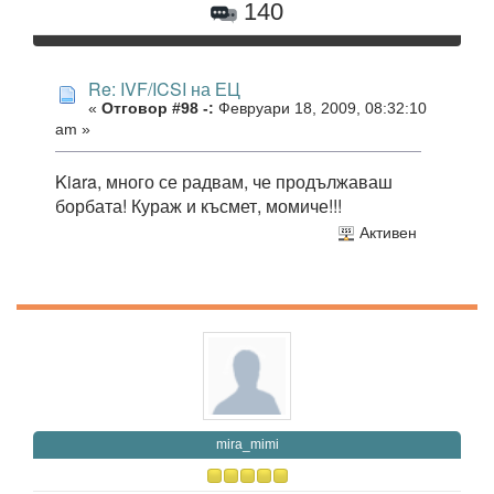
140
Re: IVF/ICSI на ЕЦ
«
Отговор #98 -:
Февруари 18, 2009, 08:32:10
am »
Kiara, много се радвам, че продължаваш
борбата! Кураж и късмет, момиче!!!
Активен
mira_mimi