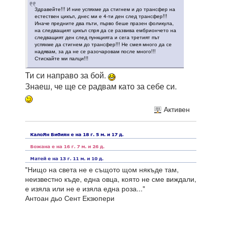
Здравейте!!! И ние успяхме да стигнем и до трансфер на
естествен цикъл, днес ми е 4-ти ден след трансфер!!!
Иначе предните два пъти, първо беше празен фоликула,
на следващият цикъл спря да се развива ембриончето на
следващият ден след пункцията и сега третият път
успяхме да стигнем до трансфер!!! Не смея много да се
надявам, за да не се разочаровам после много!!!
Стискайте ми палци!!!
Ти си направо за бой.
Знаеш, че ще се радвам като за себе си.
Активен
"Нищо на света не е същото щом някъде там,
неизвестно къде, една овца, която не сме виждали,
е изяла или не е изяла една роза..."
Антоан дьо Сент Екзюпери