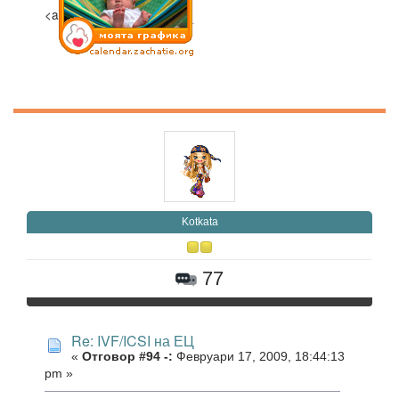
<a
Kotkata
77
Re: IVF/ICSI на ЕЦ
«
Отговор #94 -:
Февруари 17, 2009, 18:44:13
pm »