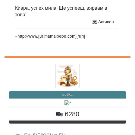
Киара, успех мила! Ще успееш, вярвам в
това!
Активен
=http://www.[urlmamaibebe.com]
[/url]
du6ka
6280