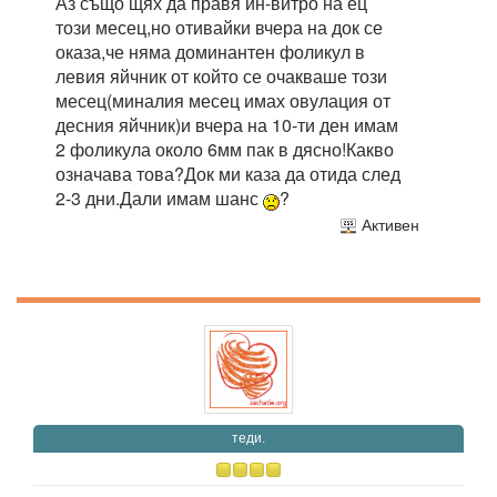
Аз също щях да правя ин-витро на ец
този месец,но отивайки вчера на док се
оказа,че няма доминантен фоликул в
левия яйчник от който се очакваше този
месец(миналия месец имах овулация от
десния яйчник)и вчера на 10-ти ден имам
2 фоликула около 6мм пак в дясно!Какво
означава това?Док ми каза да отида след
2-3 дни.Дали имам шанс
?
Активен
теди.