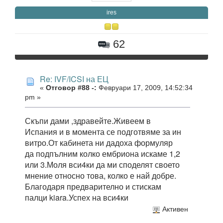
ires
62
Re: IVF/ICSI на ЕЦ
«
Отговор #88 -:
Февруари 17, 2009, 14:52:34
pm »
Скъпи дами ,здравейте.Живеем в
Испания и в момента се подготвяме за ин
витро.От кабинета ни дадоха формуляр
да подпълним колко ембриона искаме 1,2
или 3.Моля вси4ки да ми споделят своето
мнение относно това, колко е най добре.
Благодаря предварително и стискам
палци kiara.Успех на вси4ки
Активен