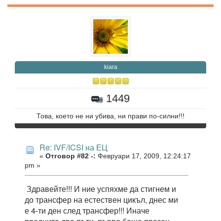
kiara
1449
Това, което не ни убива, ни прави по-силни!!!
Re: IVF/ICSI на ЕЦ
«
Отговор #82 -:
Февруари 17, 2009, 12:24:17
pm »
Здравейте!!! И ние успяхме да стигнем и
до трансфер на естествен цикъл, днес ми
е 4-ти ден след трансфер!!! Иначе