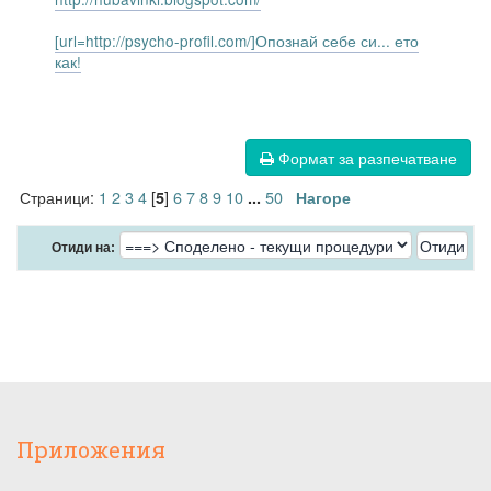
[url=http://psycho-profil.com/]Опознай себе си... ето
как!
Формат за разпечатване
Страници:
1
2
3
4
[
]
6
7
8
9
10
50
5
...
Нагоре
Отиди на:
Приложения