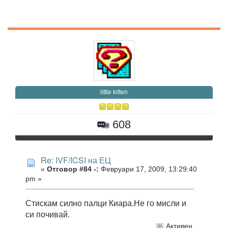
little kitten
608
Re: IVF/ICSI на ЕЦ
«
Отговор #84 -:
Февруари 17, 2009, 13:29:40
pm »
Стискам силно палци Киара.Не го мисли и
си почивай.
Активен