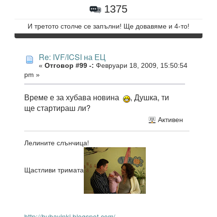
1375
И третото столче се запълни! Ще довавяме и 4-то!
Re: IVF/ICSI на ЕЦ
«
Отговор #99 -:
Февруари 18, 2009, 15:50:54
pm »
Време е за хубава новина
, Душка, ти
ще стартираш ли?
Активен
Лелините слънчица!
Щастливи тримата
http://hubavinki.blogspot.com/