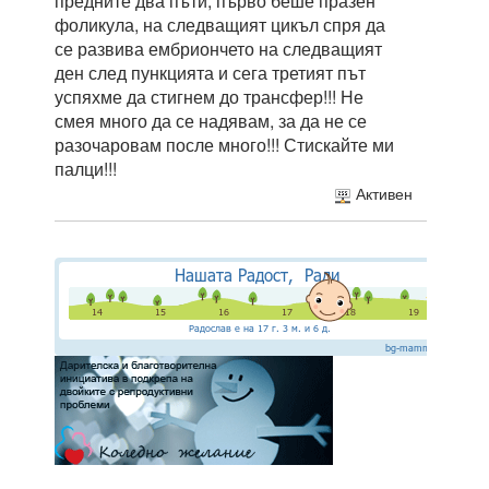
предните два пъти, първо беше празен
фоликула, на следващият цикъл спря да
се развива ембриончето на следващият
ден след пункцията и сега третият път
успяхме да стигнем до трансфер!!! Не
смея много да се надявам, за да не се
разочаровам после много!!! Стискайте ми
палци!!!
Активен