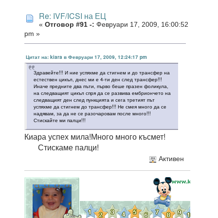
Re: IVF/ICSI на ЕЦ
«
Отговор #91 -:
Февруари 17, 2009, 16:00:52
pm »
Цитат на: kiara в Февруари 17, 2009, 12:24:17 pm
Здравейте!!! И ние успяхме да стигнем и до трансфер на
естествен цикъл, днес ми е 4-ти ден след трансфер!!!
Иначе предните два пъти, първо беше празен фоликула,
на следващият цикъл спря да се развива ембриончето на
следващият ден след пункцията и сега третият път
успяхме да стигнем до трансфер!!! Не смея много да се
надявам, за да не се разочаровам после много!!!
Стискайте ми палци!!!
Киара успех мила!Много много късмет!
Стискаме палци!
Активен