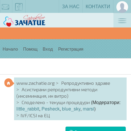
ЗА НАС
КОНТАКТИ
Tog
zachatie@gmail.com
facebook
nav
Начало
Помощ
Вход
Регистрация
www.zachatie.org
Репродуктивно здраве
Асистирани репродуктивни методи
(инсеминация, ин витро)
(Модератори:
Споделено - текущи процедури
little_rabbit
,
Pesheck
,
blue_sky
,
marsi
)
IVF/ICSI на ЕЦ