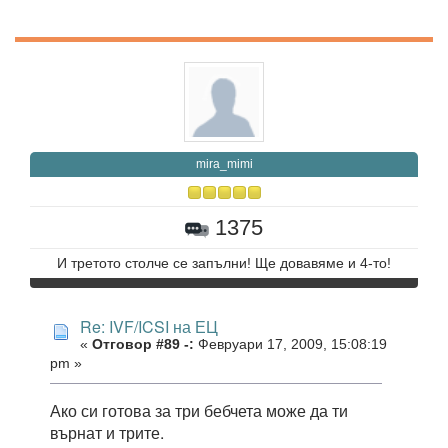
mira_mimi
1375
И третото столче се запълни! Ще довавяме и 4-то!
Re: IVF/ICSI на ЕЦ
«
Отговор #89 -:
Февруари 17, 2009, 15:08:19
pm »
Ако си готова за три бебчета може да ти
върнат и трите.