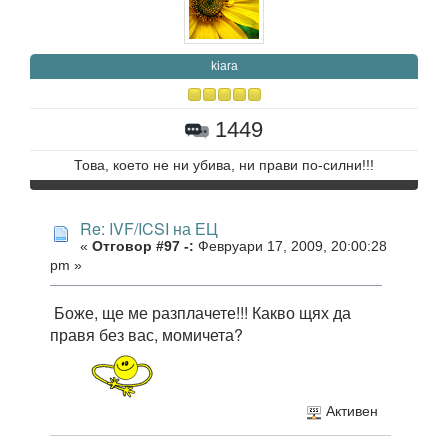
kiara
1449
Това, което не ни убива, ни прави по-силни!!!
Re: IVF/ICSI на ЕЦ
«
Отговор #97 -:
Февруари 17, 2009, 20:00:28
pm »
Боже, ще ме разплачете!!! Какво щях да
правя без вас, момичета?
Активен