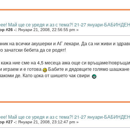
еее! Май ще се уредя и аз с тема?! 21-27 януари-БАБИНДЕН
р #26 -:
Януари 21, 2008, 22:56:55 pm »
зник на всички акушерки и АГ лекари. Да са ни живи и здра
о зачатски бебета да се родят!
и кажа ние сме на 4,5 месеца ама още си връщаме/повръща
и играем и е готова
Бабите и дядовците голямо шашкане 
лакоми де. Като цока от шишето чак свири
еее! Май ще се уредя и аз с тема?! 21-27 януари-БАБИНДЕН
р #27 -:
Януари 21, 2008, 23:12:47 pm »