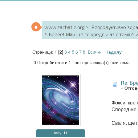
www.zachatie.org
Репродуктивно здр
Бреее! Май ще се уредя и аз с тема?!
Страници:
1
[
]
3
4
5
6
7
8
Всички
2
Надолу
0 Потребители и 1 Гост преглежда(т) тази тема.
Re: Бр
«
Отгово
Фокси, кво 
Според мен 
Сватя, ще 
lady_11