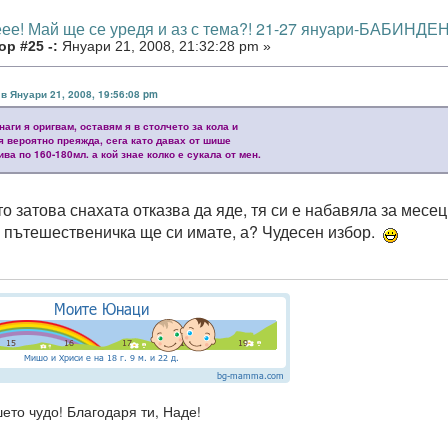
еее! Май ще се уредя и аз с тема?! 21-27 януари-БАБИНДЕН
р #25 -:
Януари 21, 2008, 21:32:28 pm »
 в Януари 21, 2008, 19:56:08 pm
инаги я оригвам, оставям я в столчето за кола и
я вероятно преяжда, сега като давах от шише
ива по 160-180мл. а кой знае колко е сукала от мен.
то затова снахата отказва да яде, тя си е набавяла за месе
 пътешественичка ще си имате, а? Чудесен избор.
ето чудо! Благодаря ти, Наде!