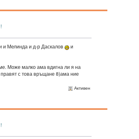
!
ви и Мелинда и д-р Даскалов
и
ме. Може малко ама вдигна ли я на
правят с това връщане 8)ама ние
Активен
!