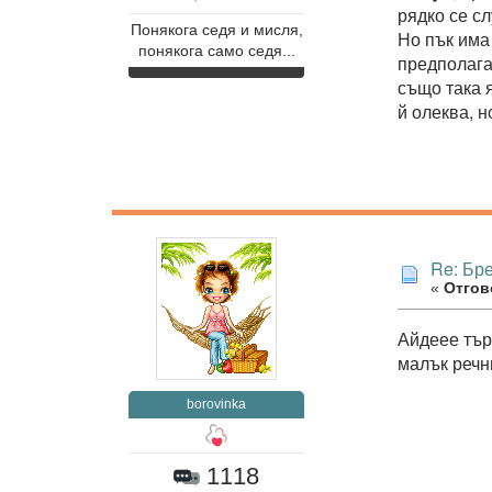
рядко се сл
Понякога седя и мисля,
Но пък има 
понякога само седя...
предполага
също така 
й олеква, н
Re: Бр
«
Отгово
Айдеее тър
малък речн
borovinka
1118