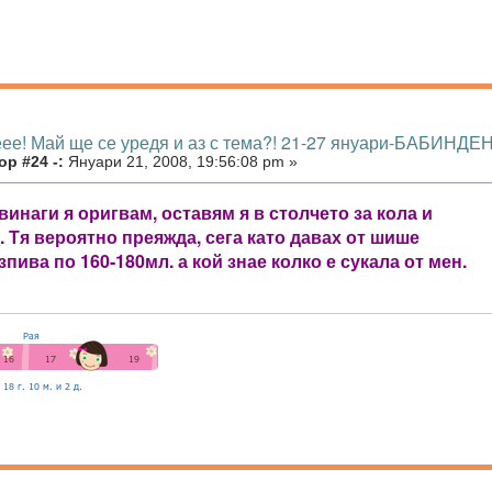
еее! Май ще се уредя и аз с тема?! 21-27 януари-БАБИНДЕН
р #24 -:
Януари 21, 2008, 19:56:08 pm »
 винаги я оригвам, оставям я в столчето за кола и
 Тя вероятно преяжда, сега като давах от шише
зпива по 160-180мл. а кой знае колко е сукала от мен.