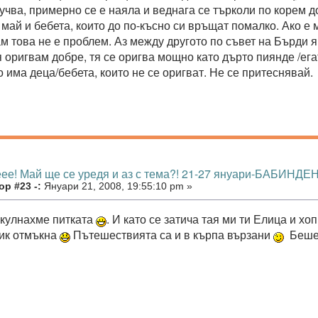
учва, примерно се е наяла и веднага се търколи по корем д
май и бебета, които до по-късно си връщат помалко. Ако е м
м това не е проблем. Аз между другото по съвет на Бърди я
я оригвам добре, тя се оригва мощно като дърто пиянде /ег
о има деца/бебета, които не се оригват. Не се притеснявай.
еее! Май ще се уредя и аз с тема?! 21-27 януари-БАБИНДЕН
р #23 -:
Януари 21, 2008, 19:55:10 pm »
кулнахме питката
. И като се затича тая ми ти Елица и хо
ик отмъкна
Пътешествията са и в кърпа вързани
Беше 