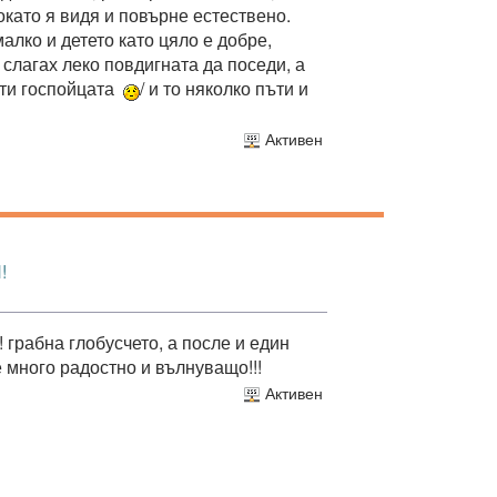
окато я видя и повърне естествено.
алко и детето като цяло е добре,
 слагах леко повдигната да поседи, а
ати госпойцата
/ и то няколко пъти и
Активен
!
п! грабна глобусчето, а после и един
много радостно и вълнуващо!!!
Активен