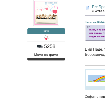
Re: Бр
«
Отгово
Цитат на: Nadyn
Нина, и аз в
kassi
пак връща. Т
видях че изп
5258
Еми Наде, 
Боровинчо,
Мама на трима
София е наш