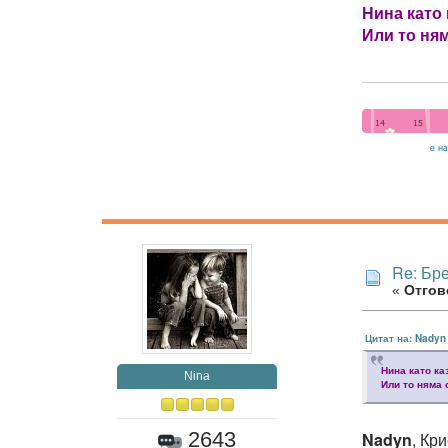
Нина като 
Или то ням
Re: Бр
«
Отгово
Цитат на: Nadyn
Нина като ка
Nina
Или то няма 
2643
Nadyn
, Кр