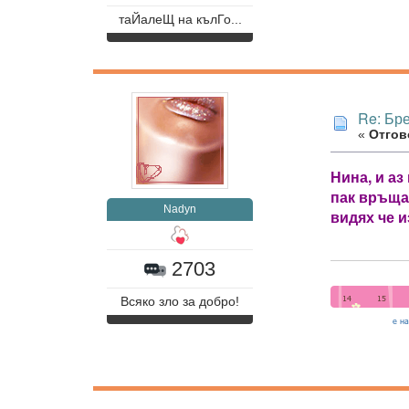
таЙалеЩ на кълГо...
Re: Бр
«
Отгово
Нина, и аз
пак връща.
Nadyn
видях че и
2703
Всяко зло за добро!