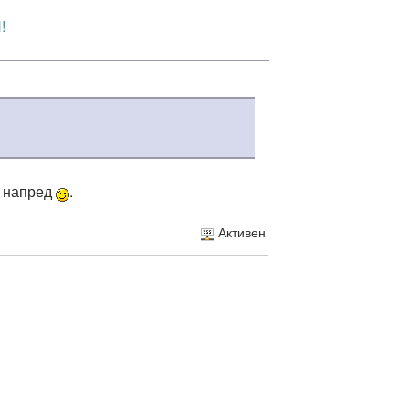
!
ц напред
.
Активен