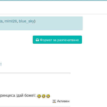
ta
,
mimi26
,
blue_sky
)
Формат за разпечатване
!
ринцеса /дай боже!/.
Активен