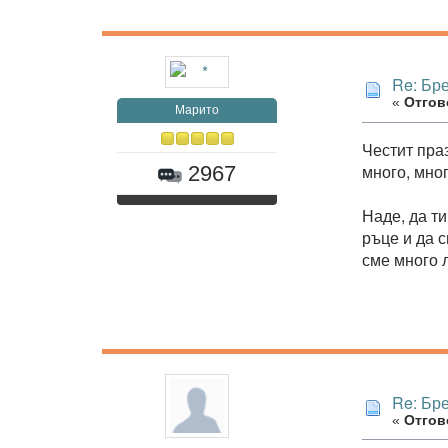
Re: Бр
«
Отгово
Марито
Честит пра
много, мног
2967
Наде, да т
ръце и да с
сме много 
Re: Бр
«
Отгово