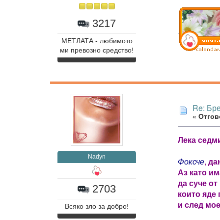
3217
МЕТЛАТА - любимото
ми превозно средство!
Re: Бр
«
Отгово
Лека седми
Nadyn
Фоксче
,
дан
Аз като им
да суче от
2703
които яде 
и след мо
Всяко зло за добро!