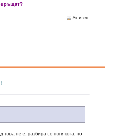
повръщат?
Активен
!
това не е, разбира се понякога, но