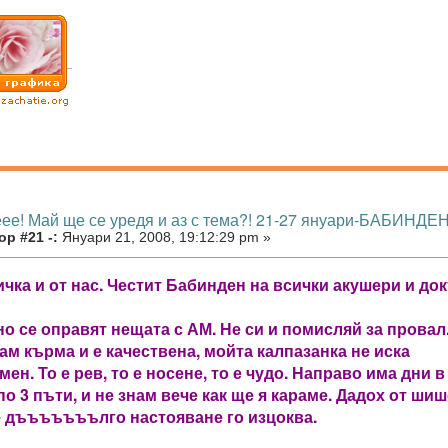
еее! Май ще се уредя и аз с тема?! 21-27 януари-БАБИНДЕН
р #21 -:
Януари 21, 2008, 19:12:29 pm »
чка и от нас. Честит Бабинден на всички акушери и док
о се оправят нещата с АМ. Не си и помисляй за провал
ам кърма и е качествена, мойта калпазанка не иска
 мен. То е рев, то е носене, то е чудо. Направо има дни в
по 3 пъти, и не знам вече как ще я караме. Дадох от шиш
е дъъъъъъълго настояване го изцоква.