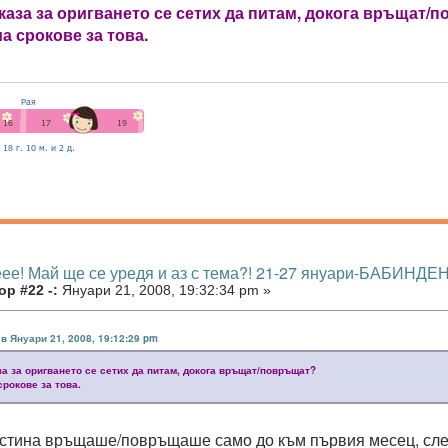
каза за оригването се сетих да питам, докога връщат/
а срокове за това.
еее! Май ще се уредя и аз с тема?! 21-27 януари-БАБИНДЕН
р #22 -:
Януари 21, 2008, 19:32:34 pm »
 в Януари 21, 2008, 19:12:29 pm
за за оригването се сетих да питам, докога връщат/повръщат?
срокове за това.
истина връщаше/повръщаше само до към първия месец, след 