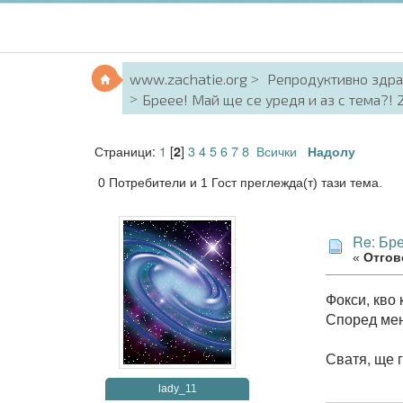
www.zachatie.org
Репродуктивно здр
Бреее! Май ще се уредя и аз с тема?!
Страници:
1
[
]
3
4
5
6
7
8
Всички
2
Надолу
0 Потребители и 1 Гост преглежда(т) тази тема.
Re: Бр
«
Отгово
Фокси, кво 
Според мен 
Сватя, ще 
lady_11