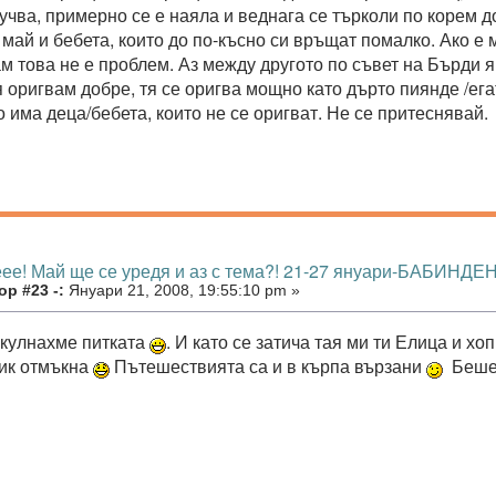
учва, примерно се е наяла и веднага се търколи по корем д
май и бебета, които до по-късно си връщат помалко. Ако е м
м това не е проблем. Аз между другото по съвет на Бърди я
я оригвам добре, тя се оригва мощно като дърто пиянде /ег
о има деца/бебета, които не се оригват. Не се притеснявай.
еее! Май ще се уредя и аз с тема?! 21-27 януари-БАБИНДЕН
р #23 -:
Януари 21, 2008, 19:55:10 pm »
кулнахме питката
. И като се затича тая ми ти Елица и хо
ик отмъкна
Пътешествията са и в кърпа вързани
Беше 