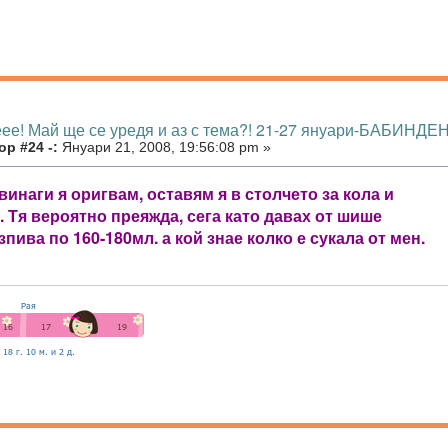
еее! Май ще се уредя и аз с тема?! 21-27 януари-БАБИНДЕН
р #24 -:
Януари 21, 2008, 19:56:08 pm »
 винаги я оригвам, оставям я в столчето за кола и
 Тя вероятно преяжда, сега като давах от шише
зпива по 160-180мл. а кой знае колко е сукала от мен.