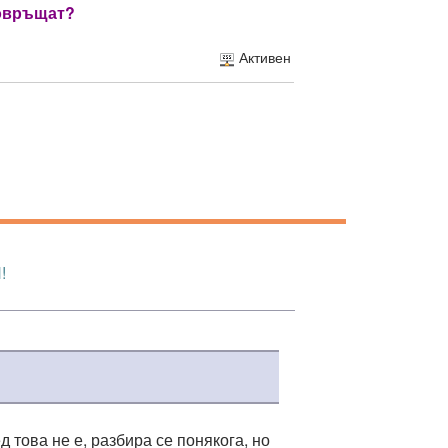
повръщат?
Активен
!
това не е, разбира се понякога, но