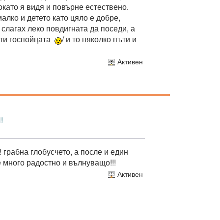
окато я видя и повърне естествено.
алко и детето като цяло е добре,
 слагах леко повдигната да поседи, а
ати госпойцата
/ и то няколко пъти и
Активен
!
п! грабна глобусчето, а после и един
много радостно и вълнуващо!!!
Активен