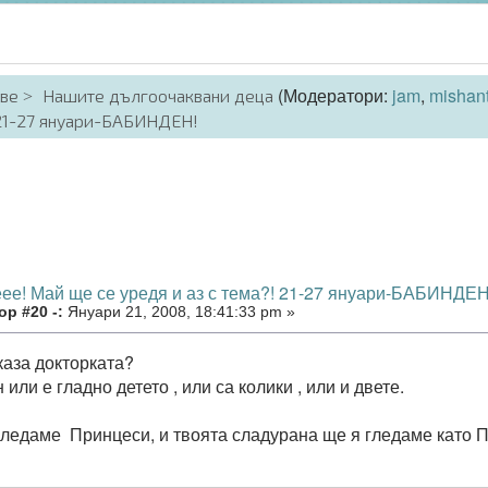
(Модератори:
jam
,
mishan
аве
Нашите дългоочаквани деца
 21-27 януари-БАБИНДЕН!
еее! Май ще се уредя и аз с тема?! 21-27 януари-БАБИНДЕН
р #20 -:
Януари 21, 2008, 18:41:33 pm »
каза докторката?
или е гладно детето , или са колики , или и двете.
гледаме Принцеси, и твоята сладурана ще я гледаме като П