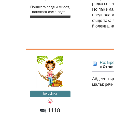
рядко се сл
Понякога седя и мисля,
Но пък има 
понякога само седя...
предполага
също така 
й олеква, н
Re: Бр
«
Отгово
Айдеее тър
малък речн
borovinka
1118