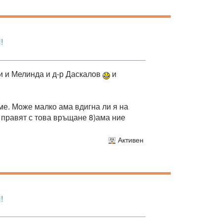
!
ви и Мелинда и д-р Даскалов
и
ме. Може малко ама вдигна ли я на
правят с това връщане 8)ама ние
Активен
!