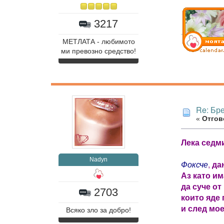
3217
МЕТЛАТА - любимото
ми превозно средство!
Re: Бр
«
Отгово
Лека седми
Nadyn
Фоксче
,
дан
Аз като им
да суче от
2703
които яде 
и след мо
Всяко зло за добро!