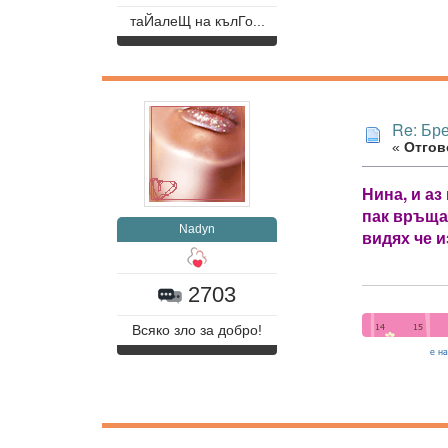
таЙалеЩ на кълГо...
Re: Бр
«
Отгово
Нина, и аз
пак връща.
Nadyn
видях че и
2703
Всяко зло за добро!