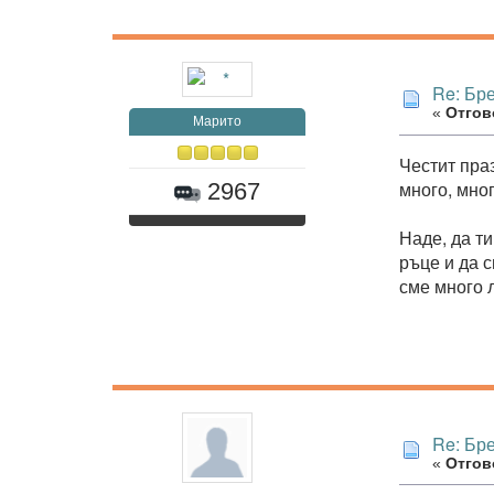
Re: Бр
«
Отгово
Марито
Честит пра
много, мног
2967
Наде, да т
ръце и да с
сме много 
Re: Бр
«
Отгово