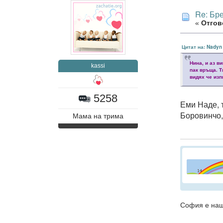
Re: Бр
«
Отгово
Цитат на: Nadyn
Нина, и аз в
kassi
пак връща. Т
видях че изп
5258
Еми Наде, 
Боровинчо,
Мама на трима
София е наш