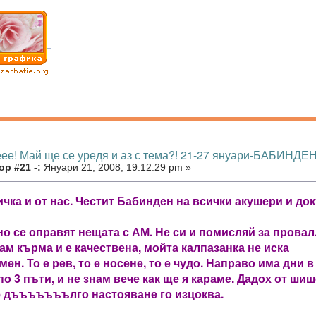
еее! Май ще се уредя и аз с тема?! 21-27 януари-БАБИНДЕН
р #21 -:
Януари 21, 2008, 19:12:29 pm »
чка и от нас. Честит Бабинден на всички акушери и док
о се оправят нещата с АМ. Не си и помисляй за провал
ам кърма и е качествена, мойта калпазанка не иска
 мен. То е рев, то е носене, то е чудо. Направо има дни в
по 3 пъти, и не знам вече как ще я караме. Дадох от шиш
е дъъъъъъълго настояване го изцоква.