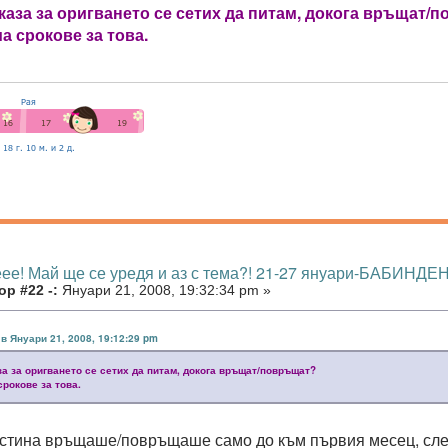
каза за оригването се сетих да питам, докога връщат/
а срокове за това.
еее! Май ще се уредя и аз с тема?! 21-27 януари-БАБИНДЕН
р #22 -:
Януари 21, 2008, 19:32:34 pm »
 в Януари 21, 2008, 19:12:29 pm
за за оригването се сетих да питам, докога връщат/повръщат?
срокове за това.
истина връщаше/повръщаше само до към първия месец, след 