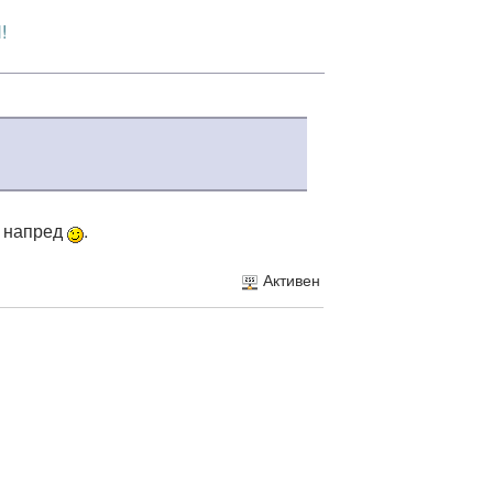
!
ц напред
.
Активен