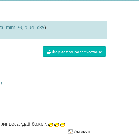
ta
,
mimi26
,
blue_sky
)
Формат за разпечатване
!
ринцеса /дай боже!/.
Активен