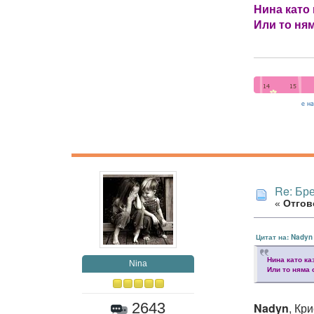
Нина като 
Или то ням
Re: Бр
«
Отгово
Цитат на: Nadyn
Нина като ка
Nina
Или то няма 
2643
Nadyn
, Кр