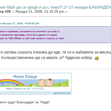
еее! Май ще се уредя и аз с тема?! 21-27 януари-БАБИНДЕН
р #25 -:
Януари 21, 2008, 21:32:28 pm »
 в Януари 21, 2008, 19:56:08 pm
инаги я оригвам, оставям я в столчето за кола и
я вероятно преяжда, сега като давах от шише
ива по 160-180мл. а кой знае колко е сукала от мен.
то затова снахата отказва да яде, тя си е набавяла за месе
 пътешественичка ще си имате, а? Чудесен избор.
ето чудо! Благодаря ти, Наде!