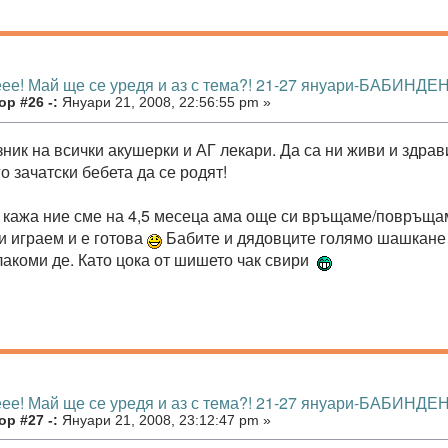
еее! Май ще се уредя и аз с тема?! 21-27 януари-БАБИНДЕН
р #26 -:
Януари 21, 2008, 22:56:55 pm »
зник на всички акушерки и АГ лекари. Да са ни живи и здра
о зачатски бебета да се родят!
и кажа ние сме на 4,5 месеца ама още си връщаме/повръща
и играем и е готова
Бабите и дядовците голямо шашкане 
лакоми де. Като цока от шишето чак свири
еее! Май ще се уредя и аз с тема?! 21-27 януари-БАБИНДЕН
р #27 -:
Януари 21, 2008, 23:12:47 pm »