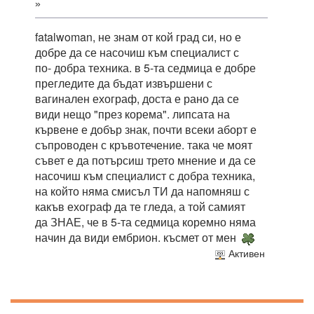
»
fatalwoman, не знам от кой град си, но е
добре да се насочиш към специалист с
по- добра техника. в 5-та седмица е добре
прегледите да бъдат извършени с
вагинален ехограф, доста е рано да се
види нещо "през корема". липсата на
кървене е добър знак, почти всеки аборт е
съпроводен с кръвотечение. така че моят
съвет е да потърсиш трето мнение и да се
насочиш към специалист с добра техника,
на който няма смисъл ТИ да напомняш с
какъв ехограф да те гледа, а той самият
да ЗНАЕ, че в 5-та седмица коремно няма
начин да види ембрион. късмет от мен
Активен