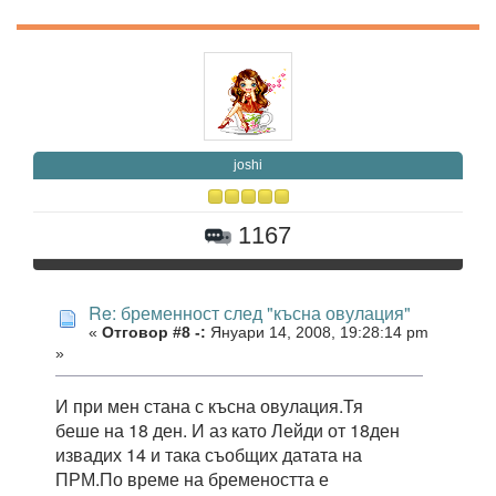
joshi
1167
Re: бременност след "късна овулация"
«
Отговор #8 -:
Януари 14, 2008, 19:28:14 pm
»
И при мен стана с късна овулация.Тя
беше на 18 ден. И аз като Лейди от 18ден
извадих 14 и така съобщих датата на
ПРМ.По време на бремеността е