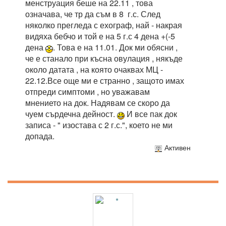
менструация беше на 22.11 , това
означава, че тр да съм в 8 г.с. След
няколко прегледа с ехограф, най - накрая
видяха бебчо и той е на 5 г.с 4 дена +(-5
дена
. Това е на 11.01. Док ми обясни ,
че е станало при късна овулация , някъде
около датата , на която очаквах МЦ -
22.12.Все още ми е странно , защото имах
отпреди симптоми , но уважавам
мнението на док. Надявам се скоро да
чуем сърдечна дейност.
И все пак док
записа - " изостава с 2 г.с.", което не ми
допада.
Активен