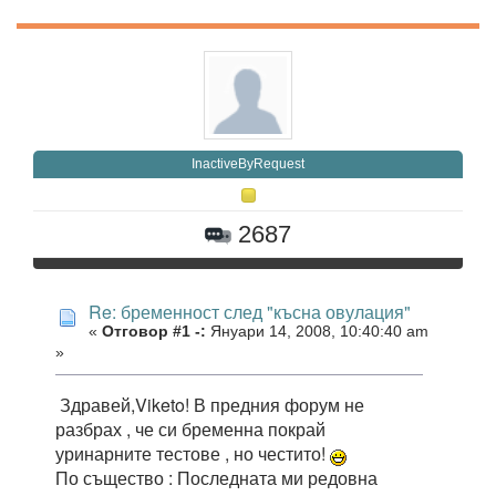
InactiveByRequest
2687
Re: бременност след "късна овулация"
«
Отговор #1 -:
Януари 14, 2008, 10:40:40 am
»
Здравей,Viketo! В предния форум не
разбрах , че си бременна покрай
уринарните тестове , но честито!
По същество : Последната ми редовна