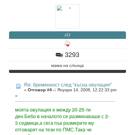
z22
3293
мама на слънцa
Re: бременност след "късна овулация"
«
Отговор #4 -:
Януари 14, 2008, 12:22:33 pm
»
моята овулация е между 20-25-ти
ден.Бебо в началото се разминаваше с 2-
3 седмици,а сега пък размерите му
отговарят на тези по ПМС.Така че