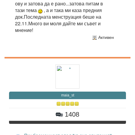
ову и затова да е рано...затова питам в
тази тема
, а и така ми каза предния
док.Последната менструация беше на
22.11.Много ви моля дайте ми съвет и
мнение!
Активен
maia_st
1408