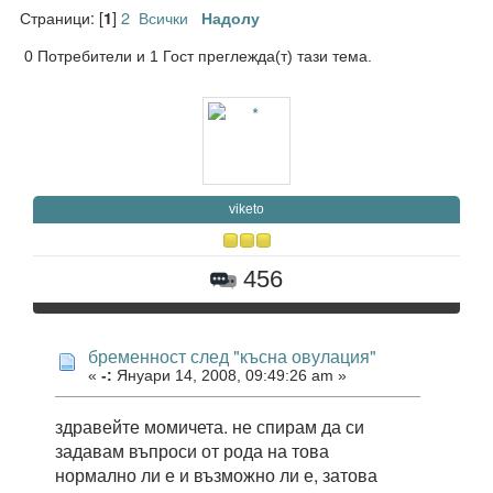
Страници: [
]
2
Всички
1
Надолу
0 Потребители и 1 Гост преглежда(т) тази тема.
viketo
456
бременност след "късна овулация"
«
-:
Януари 14, 2008, 09:49:26 am »
здравейте момичета. не спирам да си
задавам въпроси от рода на това
нормално ли е и възможно ли е, затова