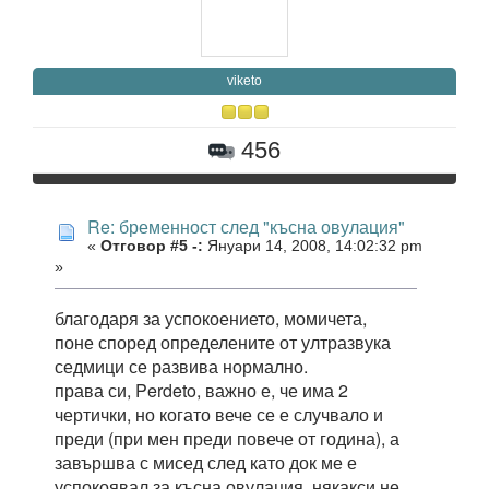
viketo
456
Re: бременност след "късна овулация"
«
Отговор #5 -:
Януари 14, 2008, 14:02:32 pm
»
благодаря за успокоението, момичета,
поне според определените от ултразвука
седмици се развива нормално.
права си, Perdeto, важно е, че има 2
чертички, но когато вече се е случвало и
преди (при мен преди повече от година), а
завършва с мисед след като док ме е
успокоявал за късна овулация, някакси не