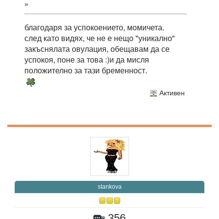
»
благодаря за успокоението, момичета.
след като видях, че не е нещо "уникално"
закъснялата овулация, обещавам да се
успокоя, поне за това :)и да мисля
положително за тази бременност.
Активен
stankova
356