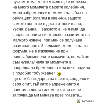
пускам тема, която мисля ще е полезна
на много момичета с моите колебания.
моля забременелите момичета с "късна
овулация" (слагам в кавички, защото
самото понятие е доста относително,
късна, ранна ... важното е, че я има) да
споделят опита си относно развитието на
малкото човече! при мен се получава
разминаване с 3 седмици, което, чета из
форума, не е изключение при
новозабременелите момичета, но май не
съм чувала/ чела за момичета в
напреднала бременност или вече родили
с подобно "объркване"
ще съм благодарна на всички, споделили
своя опит, тъй като напрежението е
наистина доста голямо и какво ли не
започва да ми минава през главата...
Активен