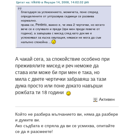
Цитат на: viketo в Януари 14, 2008, 14:02:32 pm
благодаря за успокоението, момичета, поне според
определените от ултразвука седмици се развива
нормално.
права си, Perdeto, важно е, че има 2 чертички, но когато
вече се е случвало и преди (при мен преди повече от
година), а завършва с мисед след като док ме е
успокоявал за късна овулация, някакси не мога да съм
напълно спокойна ...
А чакай сега, за спокойствие особено при
преживялите мисед и реч неможе да
става или може би при мен е така, но
мила с двете чертички забравяш за тази
дума просто или поне докато навърши
рожбата ти 18 години
Активен
Който не разбира мълчанието ви, няма да разбере
и думите ви.
Ако съдбата е спряла да ви се усмихва, опитайте
се да я разсмеете!