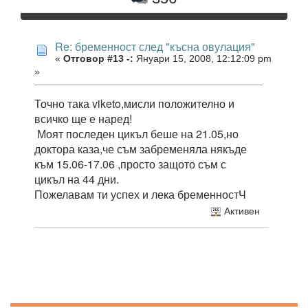
Re: бременност след "късна овулация"
«
Отговор #13 -:
Януари 15, 2008, 12:12:09 pm
»
Точно така viketo,мисли положително и
всичко ще е наред!
Моят последен цикъл беше на 21.05,но
доктора каза,че съм забременяла някъде
към 15.06-17.06 ,просто защото съм с
цикъл на 44 дни.
Пожелавам ти успех и лека бременностЧ
Активен