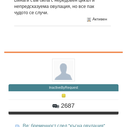
непредсказуема овулация, но все пак
чудото се случи.
Активен
InactiveByRequest
2687
Re: бременност след "късна овулация"