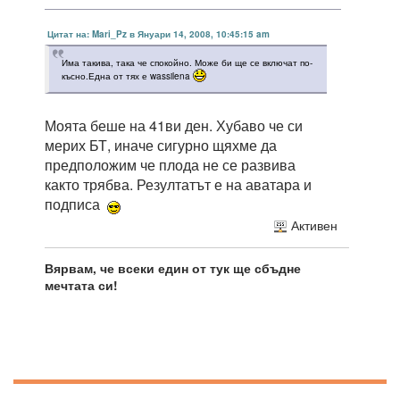
Цитат на: Mari_Pz в Януари 14, 2008, 10:45:15 am
Има такива, така че спокойно. Може би ще се включат по-
късно.Една от тях е wassilena
Моята беше на 41ви ден. Хубаво че си
мерих БТ, иначе сигурно щяхме да
предположим че плода не се развива
както трябва. Резултатът е на аватара и
подписа
Активен
Вярвам, че всеки един от тук ще сбъдне
мечтата си!