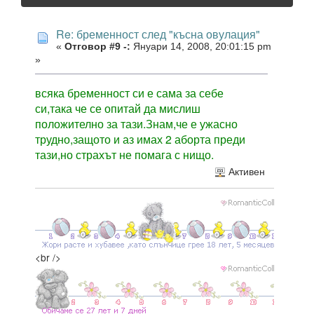
Re: бременност след "късна овулация"
«
Отговор #9 -:
Януари 14, 2008, 20:01:15 pm
»
всяка бременност си е сама за себе
си,така че се опитай да мислиш
положително за тази.Знам,че е ужасно
трудно,защото и аз имах 2 аборта преди
тази,но страхът не помага с нищо.
Активен
<br />