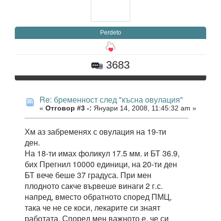
Perdeto
3683
Re: бременност след "късна овулация"
«
Отговор #3 -:
Януари 14, 2008, 11:45:32 am »
Хм аз забременях с овулация на 19-ти
ден.
На 18-ти имах фоликул 17.5 мм. и БТ 36.9,
бих Прегнил 10000 единици, на 20-ти ден
БТ вече беше 37 градуса. При мен
плодното сакче вървеше винаги 2 г.с.
напред, вместо обратното според ПМЦ,
така че не се коси, лекарите си знаят
работата. Според мен важното е, че си