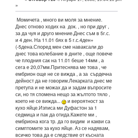
»
Момичета , много ви моля за мнение.
Днес отново ходих на док. , но при друг ,
за да чуя и друго мнение.Днес съм в 5г.с.
и 4 ден. На 11.01 бях в 5 г.с.4ден+
(-5дена.Според мен сме наваксали до
днес това колебание в дните , още повече
че плодния сак на 11.01 беше 14мм , а
сега е 20,07мм.Притеснява ме това , че
ембрион още не се вижда , а за сърдечна
дейност да не говорим.Лекарката днес ме
претупа и не можах да и задам въпросите
си, но тя спомена нещо за жълтото тяло ,
което не се вижда...
и вероятност за
кухо яйце.Изписа ми Дуфастон за 1
седмица и пак да отида.Кажете ми ,
ембриона кога тр. да го видим и какви са
симптомите за кухо яйце. Аз се надявам,
всичко това да е следствие от късната