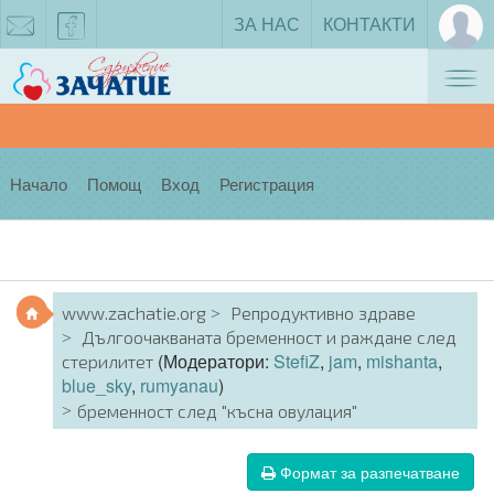
ЗА НАС
КОНТАКТИ
Tog
zachatie@gmail.com
facebook
nav
Начало
Помощ
Вход
Регистрация
www.zachatie.org
Репродуктивно здраве
Дългоочакваната бременност и раждане след
(Модератори:
StefiZ
,
jam
,
mishanta
,
стерилитет
blue_sky
,
rumyanau
)
бременност след "късна овулация"
Формат за разпечатване