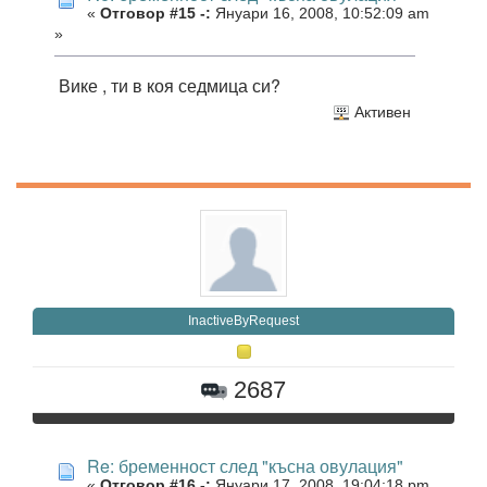
«
Отговор #15 -:
Януари 16, 2008, 10:52:09 am
»
Вике , ти в коя седмица си?
Активен
InactiveByRequest
2687
Re: бременност след "късна овулация"
«
Отговор #16 -:
Януари 17, 2008, 19:04:18 pm