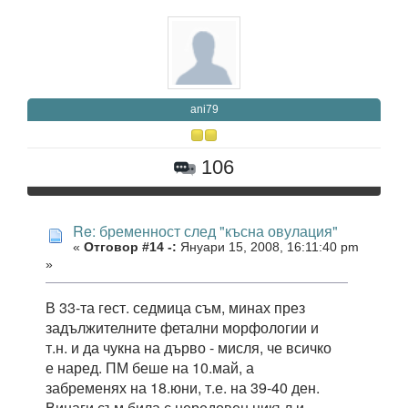
ani79
106
Re: бременност след "късна овулация"
«
Отговор #14 -:
Януари 15, 2008, 16:11:40 pm
»
В 33-та гест. седмица съм, минах през
задължителните фетални морфологии и
т.н. и да чукна на дърво - мисля, че всичко
е наред. ПМ беше на 10.май, а
забременях на 18.юни, т.е. на 39-40 ден.
Винаги съм била с нередовен цикъл и