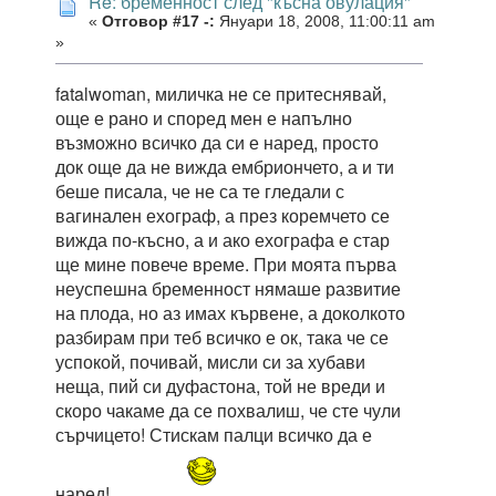
Re: бременност след "късна овулация"
«
Отговор #17 -:
Януари 18, 2008, 11:00:11 am
»
fatalwoman, миличка не се притеснявай,
още е рано и според мен е напълно
възможно всичко да си е наред, просто
док още да не вижда ембриончето, а и ти
беше писала, че не са те гледали с
вагинален ехограф, а през коремчето се
вижда по-късно, а и ако ехографа е стар
ще мине повече време. При моята първа
неуспешна бременност нямаше развитие
на плода, но аз имах кървене, а доколкото
разбирам при теб всичко е ок, така че се
успокой, почивай, мисли си за хубави
неща, пий си дуфастона, той не вреди и
скоро чакаме да се похвалиш, че сте чули
сърчицето! Стискам палци всичко да е
наред!