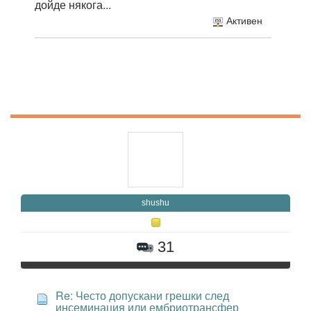
дойде някога...
Активен
shushu
31
Re: Често допускани грешки след
инсеминация или ембриотрансфер