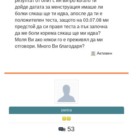
резултат от опит с ин витро когато ти
дойде датата за менструация имаше ли
болки сякаш ще ти идва, апосле да ти е
положителен теста, защото на 03.07.08 ми
предстой да си правя теста а пък започна
да ме боли корема сякаш ще ми идва?
Моля Ви ако някои го е преживял да ми
отговори. Много Ви благодаря?
Активен
yanica
53