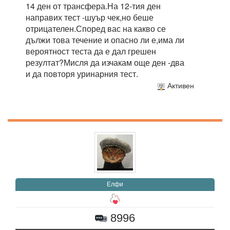
14 ден от трансфера.На 12-тия ден
направих тест -шуър чек,но беше
отрицателен.Според вас на какво се
дължи това течение и опасно ли е,има ли
вероятност теста да е дал грешен
резултат?Мисля да изчакам още ден -два
и да повторя уринарния тест.
Активен
Елфи
8996