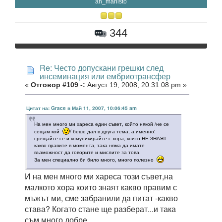
an_manisto
344
Re: Често допускани грешки след
инсеминация или ембриотрансфер
«
Отговор #109 -:
Август 19, 2008, 20:31:08 pm »
Цитат на: Grace в Май 11, 2007, 10:06:45 am
На мен много ми хареса един съвет, който някой /не се
сещам кой
/ беше дал в друга тема, а именно:
срещайте се и комуникирайте с хора, които НЕ ЗНАЯТ
какво правите в момента, така няма да имате
възможност да говорите и мислите за това.
За мен специално би било много, много полезно
И на мен много ми хареса този съвет,на
малкото хора които знаят какво правим с
мъжът ми, сме забранили да питат -какво
става? Когато стане ще разберат...и така
съм много добре.