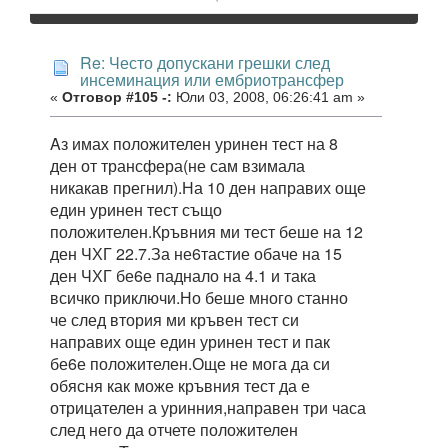
Re: Често допускани грешки след
инсеминация или ембриотрансфер
«
Отговор #105 -:
Юли 03, 2008, 06:26:41 am »
Aз имах положителен уринен тест на 8
ден от трансфера(не сам взимала
никакав прегнил).На 10 ден направих още
един уринен тест също
положителен.Кръвния ми тест беше на 12
ден ЧХГ 22.7.За не6тастие обаче на 15
ден ЧХГ бе6е паднало на 4.1 и така
всичко приключи.Но беше много станно
че след втория ми кръвен тест си
направих още един уринен тест и пак
бе6е положителен.Още не мога да си
обясня как може кръвния тест да е
отрицателен а уринния,направен три часа
след него да отчете положителен