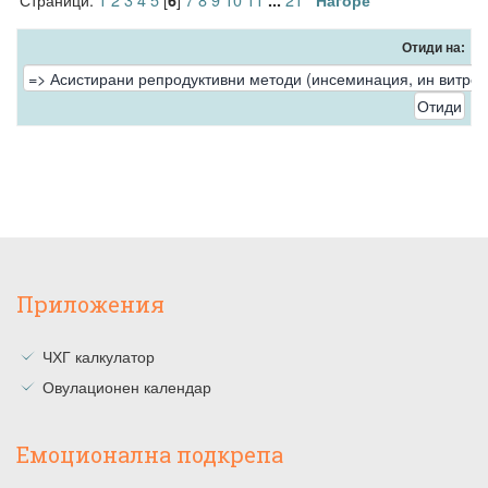
6
...
Нагоре
Отиди на:
Приложения
ЧХГ калкулатор
Овулационен календар
Емоционална подкрепа