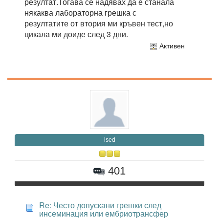
резултат.Тогава се надявах да е станала
някаква лабораторна грешка с
резултатите от втория ми кръвен тест,но
цикала ми доиде след 3 дни.
Активен
ised
401
Re: Често допускани грешки след
инсеминация или ембриотрансфер