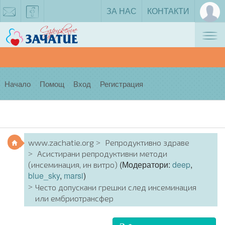
ЗА НАС
КОНТАКТИ
Tog
zachatie@gmail.com
facebook
nav
Начало
Помощ
Вход
Регистрация
www.zachatie.org
Репродуктивно здраве
Асистирани репродуктивни методи
(Модератори:
deep
,
(инсеминация, ин витро)
blue_sky
,
marsi
)
Често допускани грешки след инсеминация
или ембриотрансфер