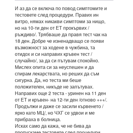
И аз да се включа по повод симптомите и
тестовете след процедури. Правих ин
витро, нямах никакви симптоми за нищо,
но на 10-ти ден от ЕТ прокървих /
ръждиво/. Трябваше да правя тест чак на
18 ден. Добре че изненадващо се появи
възможност за ходене в чужбина, та
отидох и си направих кръвен тест /
случайно/, за да си пътувам спокойно.
Мислех опита си за неуспешен и да
спирам лекарствата, но реших да съм
сигурна. Да, но теста ми беше
положителен, никъде не запътувах.
Направих още 2 теста - уринен на 11 ден
от ЕТ и кръвен- на 12-ти ден /отново +++/.
Продължи и даже се засили кървенето /
ярко като МЦ/, но ЧХГ се удвои и ме
прибраха в болница.
Исках само да кажа, че не бива да
пропускаме тестовете след процедури,