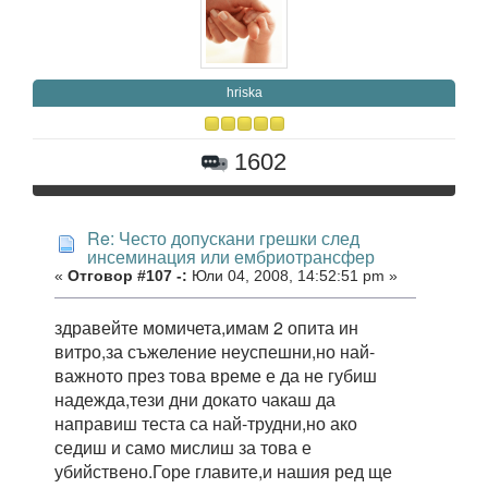
hriska
1602
Re: Често допускани грешки след
инсеминация или ембриотрансфер
«
Отговор #107 -:
Юли 04, 2008, 14:52:51 pm »
здравейте момичета,имам 2 опита ин
витро,за съжеление неуспешни,но най-
важното през това време е да не губиш
надежда,тези дни докато чакаш да
направиш теста са най-трудни,но ако
седиш и само мислиш за това е
убийствено.Горе главите,и нашия ред ще