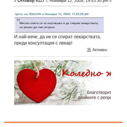
«
Отговор #117 -:
Ноември 12, 2008, 19:53:30 pm »
Цитат на: biserche в Ноември 12, 2008, 17:23:58 pm
Мислех опита си за неуспешен и да спирам лекарствата,
но реших да съм сигурна.
И най-вече, да не се спират лекарствата,
преди консултация с лекар!
Активен