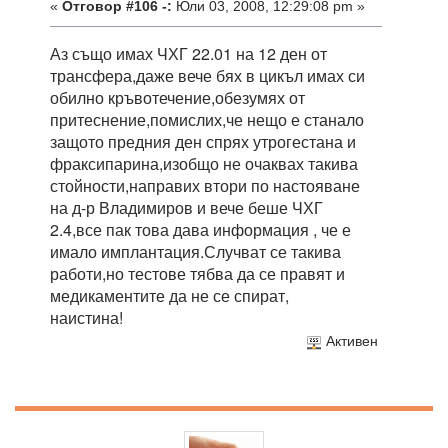
«
Отговор #106 -:
Юли 03, 2008, 12:29:08 pm »
Аз също имах ЧХГ 22.01 на 12 ден от
трансфера,даже вече бях в цикъл имах си
обилно кръвотечение,обезумях от
притеснение,помислих,че нещо е станало
защото предния ден спрях утрогестана и
фраксипарина,изобщо не очаквах такива
стойности,направих втори по настояване
на д-р Владимиров и вече беше ЧХГ
2.4,все пак това дава информация , че е
имало имплантация.Случват се такива
работи,но тестове тябва да се правят и
медикаментите да не се спират,
наистина!
Активен