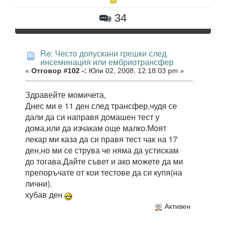
34
Re: Често допускани грешки след
инсеминация или ембриотрансфер
«
Отговор #102 -:
Юли 02, 2008, 12:18:03 pm »
Здравейте момичета,
Днес ми е 11 ден след трансфер,чудя се
дали да си направя домашен тест у
дома,или да изчакам още малко.Моят
лекар ми каза да си правя тест чак на 17
ден,но ми се струва че няма да устискам
до тогава.Дайте съвет и ако можете да ми
препоръчате от кои тестове да си купя(на
лични).
хубав ден
Активен