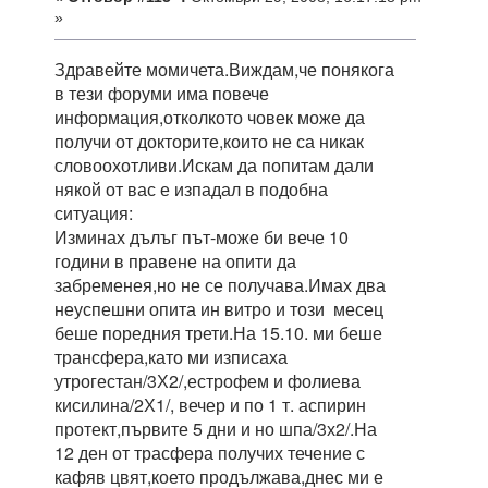
»
Здравейте момичета.Виждам,че понякога
в тези форуми има повече
информация,отколкото човек може да
получи от докторите,които не са никак
словоохотливи.Искам да попитам дали
някой от вас е изпадал в подобна
ситуация:
Изминах дълъг път-може би вече 10
години в правене на опити да
забременея,но не се получава.Имах два
неуспешни опита ин витро и този месец
беше поредния трети.На 15.10. ми беше
трансфера,като ми изписаха
утрогестан/3Х2/,естрофем и фолиева
кисилина/2Х1/, вечер и по 1 т. аспирин
протект,първите 5 дни и но шпа/3х2/.На
12 ден от трасфера получих течение с
кафяв цвят,което продължава,днес ми е