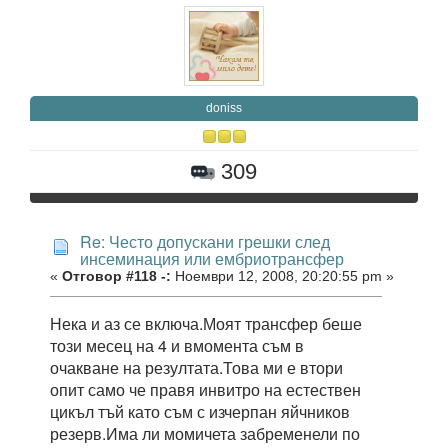
doniss
309
Re: Често допускани грешки след
инсеминация или ембриотрансфер
«
Отговор #118 -:
Ноември 12, 2008, 20:20:55 pm »
Нека и аз се включа.Моят трансфер беше
този месец на 4 и вмомента съм в
очакване на резултата.Това ми е втори
опит само че правя инвитро на естествен
цикъл тъй като съм с изчерпан яйчников
резерв.Има ли момичета забременели по