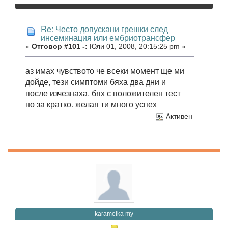
Re: Често допускани грешки след
инсеминация или ембриотрансфер
«
Отговор #101 -:
Юли 01, 2008, 20:15:25 pm »
аз имах чувството че всеки момент ще ми
дойде, тези симптоми бяха два дни и
после изчезнаха. бях с положителен тест
но за кратко. желая ти много успех
Активен
karamelka my