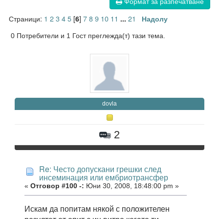
Формат за разпечатване
Страници:
1
2
3
4
5
[
]
7
8
9
10
11
21
6
...
Надолу
0 Потребители и 1 Гост преглежда(т) тази тема.
dovla
2
Re: Често допускани грешки след
инсеминация или ембриотрансфер
«
Отговор #100 -:
Юни 30, 2008, 18:48:00 pm »
Искам да попитам някой с положителен