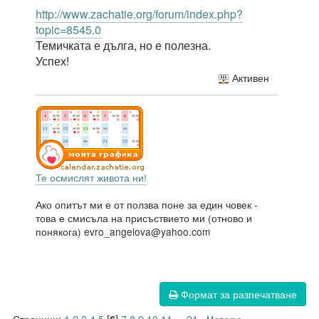
http://www.zachatie.org/forum/index.php?
topic=8545.0
Темичката е дълга, но е полезна.
Успех!
Активен
Те осмислят живота ни!
Ако опитът ми е от ползва поне за един човек -
това е смисъла на присъствието ми (отново и
понякога) evro_angelova@yahoo.com
Формат за разпечатване
Страници:
1
2
3
4
5
[
]
7
8
9
10
11
21