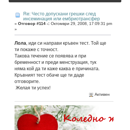
Re: Често допускани грешки след
инсеминация или ембриотрансфер
«
Отговор #114 -:
Октомври 29, 2008, 17:09:31 pm
»
Лола
, иди си направи кръвен тест. Той ще
ти покаже с точност.
Такова течение се появява и при
бременност и преди менструация, тук
няма кой да ти каже каква е причината.
Кръвният тест обаче ще ти даде
отговорите.
Желая ти успех!
Активен