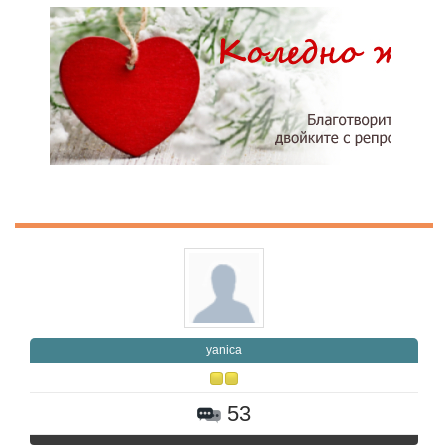
yanica
53