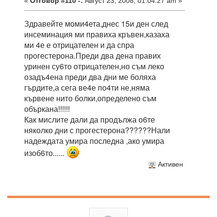
«
Отговор #110 -:
Август 23, 2008, 01:04:27 am »
Здравейте моми4ета,днес 15и ден след
инсеминация ми правиха кръвен,казаха
ми 4е е отрицателен и да спра
прогестерона.Преди два дена правих
уринен су6то отрицателен,но съм леко
озадъ4ена преди два дни ме боляха
гърдите,а сега ве4е по4ти не,няма
кървене нито болки,определено съм
объркана!!!!!!
Как мислите дали да продължа о6те
няколко дни с прогестерона??????Нали
надеждата умира последна ,ако умира
изоб6то......
Активен