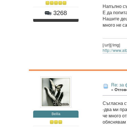
Напълно съ
Е да попит
3268
Нашите дец
много не с
[/url][/img]
http://www.al
Re: за
«
Отгово
Съгласна съ
-два ми пр
Bellla
че много от
обяснявам с