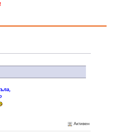
!
ъла,
о
Активен