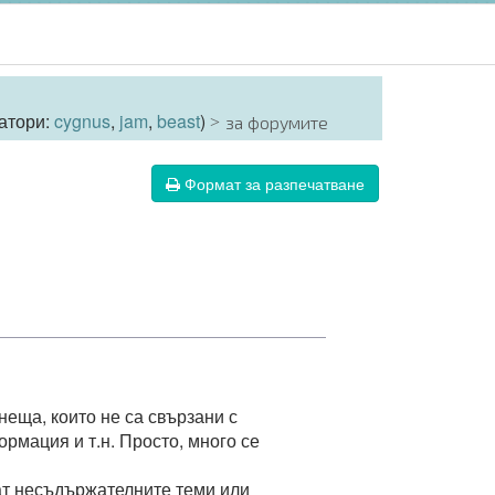
атори:
cygnus
,
jam
,
beast
)
за форумите
Формат за разпечатване
неща, които не са свързани с
ормация и т.н. Просто, много се
ват несъдържателните теми или