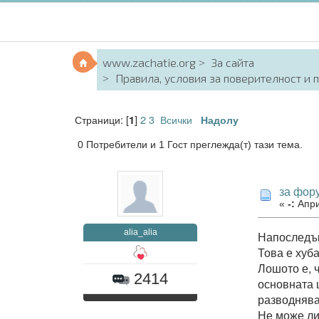
www.zachatie.org
За сайта
Правила, условия за поверителност и 
Страници: [
]
2
3
Всички
1
Надолу
0 Потребители и 1 Гост преглежда(т) тази тема.
за фор
«
-:
Апри
alia_alia
Напоследък
Това е хуба
Лошото е, ч
2414
основната ц
разводнява
Не може ли