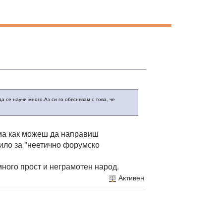
а се научи много.Аз си го обяснявам с това, че
 ама как можеш да направиш
било за "неетично форумско
ного прост и неграмотен народ.
Активен