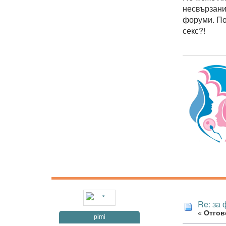
несвързани
форуми. По
секс?!
Re: за
«
Отгово
pimi