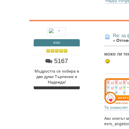
Happy thing
Re: за
«
Отгово
evro
може ли те
5167
Мъдростта се побира в
две думи Търпение и
Надежда!
Те осмислят 
Ако опитът м
evro_angelo