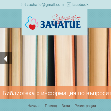
zachatie@gmail.com
facebook
Библиотека с информация по въпросит
Начало
Помощ
Вход
Регистрация