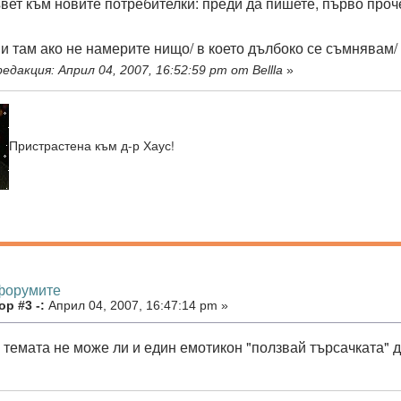
ъвет към новите потребителки: преди да пишете, първо проч
 и там ако не намерите нищо/ в което дълбоко се съмнявам/
едакция: Април 04, 2007, 16:52:59 pm от Bellla
»
Пристрастена към д-р Хаус!
 форумите
р #3 -:
Април 04, 2007, 16:47:14 pm »
о темата не може ли и един емотикон "ползвай търсачката" 