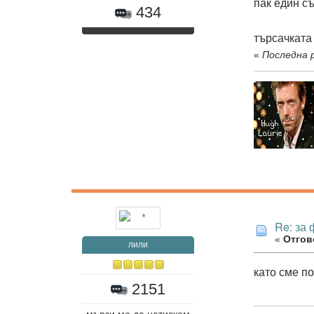
пак един с
434
търсачката
«
Последна р
Re: за
«
Отгово
лили
като сме п
2151