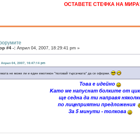
ОСТАВЕТЕ СТЕФКА НА МИРА
 форумите
р #4 -:
Април 04, 2007, 18:29:41 pm »
 Април 04, 2007, 16:47:14 pm
темата не може ли и един емотикон "ползвай търсачката" да се оформи.
Това е идейно
Kато ме напуснат болките от цик
ще седна да ти направя няколк
по лицеприятни предложения
За 5 минути - толкова