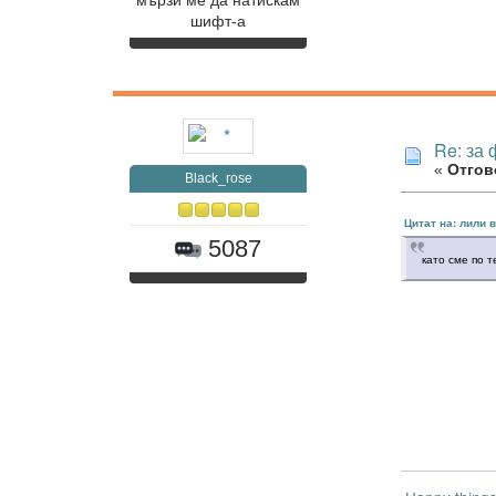
мързи ме да натискам
шифт-а
Re: за
«
Отгово
Black_rose
Цитат на: лили в
5087
като сме по 