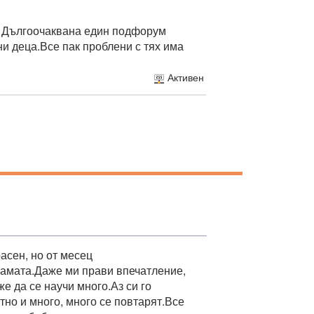
в Дългоочаквана един подфорум
и деца.Все пак проблени с тях има
Активен
расен, но от месец
 мамата.Даже ми прави впечатление,
же да се научи много.Аз си го
тно и много, много се повтарят.Все