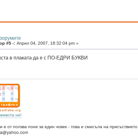
s
 форумите
р #5 -:
Април 04, 2007, 18:32:04 pm »
кста в плаката да е с ПО-ЕДРИ БУКВИ
живота ни!
и е от ползва поне за един човек - това е смисъла на присъствието
va@yahoo.com