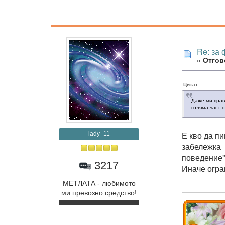
Re: за
«
Отгово
Цитат
Даже ми прави
голяма част 
Е кво да п
lady_11
забележка 
поведение".
3217
Иначе огра
МЕТЛАТА - любимото
ми превозно средство!