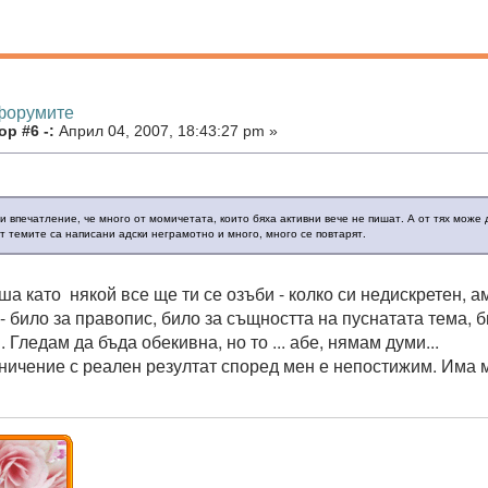
 форумите
р #6 -:
Април 04, 2007, 18:43:27 pm »
 впечатление, че много от момичетата, които бяха активни вече не пишат. А от тях може д
от темите са написани адски неграмотно и много, много се повтарят.
иша като някой все ще ти се озъби - колко си недискретен,
- било за правопис, било за същността на пуснатата тема, 
 Гледам да бъда обекивна, но то ... абе, нямам думи...
ничение с реален резултат според мен е непостижим. Има м