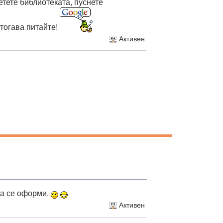
етете библиотеката, пуснете
 тогава питайте!
Активен
да се оформи.
Активен