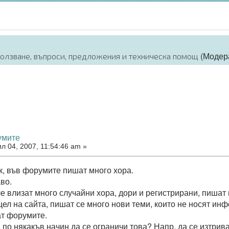
(Модер
ползване, въпроси, предложения и техническа помощ
умите
л 04, 2007, 11:54:46 am »
, във форумите пишат много хора.
во.
е влизат много случайни хора, дори и регистрирани, пишат 
ел на сайта, пишат се много нови теми, които не носят инф
т форумите.
 по някакъв начин да се ограничи това? Напр. да се изтри