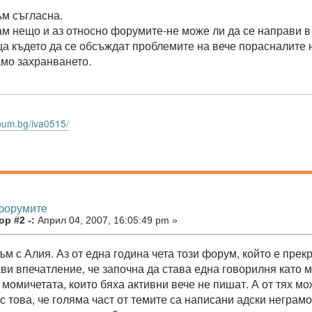
м съгласна.
ам нещо и аз относно форумите-не може ли да се направи 
а където да се обсъждат проблемите на вече порасналите н
амо захранването.
bum.bg/iva0515/
 форумите
р #2 -:
Април 04, 2007, 16:05:49 pm »
м с Алия. Аз от една година чета този форум, който е прек
ави впечатление, че започна да става една говорилня като
 момичетата, които бяха активни вече не пишат. А от тях мо
 това, че голяма част от темите са написани адски неграмо