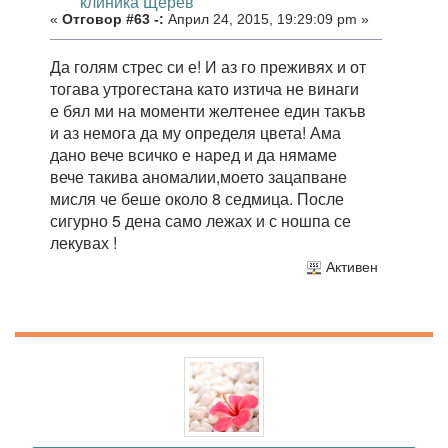
клиника Щерев
«
Отговор #63 -:
Април 24, 2015, 19:29:09 pm »
Да голям стрес си е! И аз го преживях и от
тогава утрогестана като изтича не винаги
е бял ми на моменти желтенее един такъв
и аз немога да му определя цвета! Ама
дано вече всичко е наред и да нямаме
вече такива аномалии,моето зацапване
мисля че беше около 8 седмица. После
сигурно 5 дена само лежах и с ношпа се
лекувах !
Активен