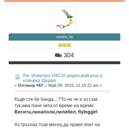
sandra_dp
304
Re: Инвитро/ ИКСИ-април,май,юни в
клиника Щерев
«
Отговор #67 -:
Май 09, 2015, 11:15:21 am »
Къде сте бе банда....?То не че и аз съм
тук,ама поне чета от време на време.
Весита,линаполи,лилибел, flyinggirl
Аз тръгнах този месец да правя опит на