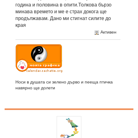
година и половина в опити.Толкова бързо
минава времето и ме е страх докога ще
продължавам. Дано ми стигнат силите до
края
Активен
Носи в душата си зелено дърво и пееща птичка
навярно ще долети