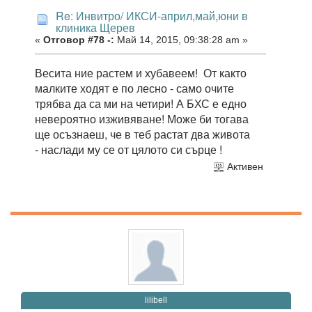
Re: Инвитро/ ИКСИ-април,май,юни в
клиника Щерев
«
Отговор #78 -:
Май 14, 2015, 09:38:28 am »
Весита ние растем и хубавеем! От както
малките ходят е по лесно - само очите
трябва да са ми на четири! А БХС е едно
невероятно изживяване! Може би тогава
ще осъзнаеш, че в теб растат два живота
- наслади му се от цялото си сърце !
Активен
lilibell