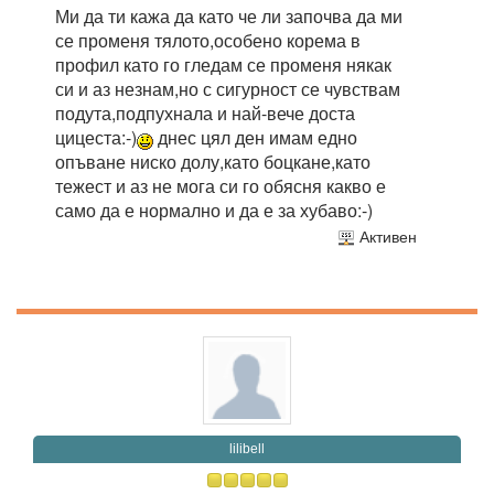
Ми да ти кажа да като че ли започва да ми
се променя тялото,особено корема в
профил като го гледам се променя някак
си и аз незнам,но с сигурност се чувствам
подута,подпухнала и най-вече доста
цицеста:-)
днес цял ден имам едно
опъване ниско долу,като боцкане,като
тежест и аз не мога си го обясня какво е
само да е нормално и да е за хубаво:-)
Активен
lilibell