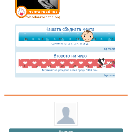
Веситаа