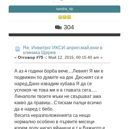
sandra_dp
304
Re: Инвитро/ ИКСИ-април,май,юни в
клиника Щерев
«
Отговор #75 -:
Май 12, 2015, 00:15:40 am »
А аз 4 години борба вече....Левият Я ми е
подвижен по думите на док .Десният си е
наред.Дано извадим хубава Я да се
успокоя че това ми е в главата сега.....
Линаполи твоите мъки не свършват ама
какво да правиш...Стискам палци всичко
да е наред с бебо.
Весита неразположенията са нещо
нормално особено в първите месеци
корем долу ниско яйчници и т.н.Важното е