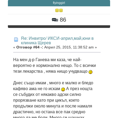
flyinggirl
86
Re: Инвитро/ ИКСИ-април,май,юни в
клиника Щерев
«
Отговор #64 -:
Април 25, 2015, 11:38:52 am »
На мен д-р Ганева ми каза, че най-
вероятно е хормонално нещо. То с всички
тези лекарства , няма нищо учудващо
Днес също имам , много е малко и бледо
кафяво ама не го искам
А през нощта
се събудих от някакво адски силно
прорязване като при цикъл, което
продължи около минута и после намаля
драстично, но остана все пак средно
много да ме боли. Много се шашнах,