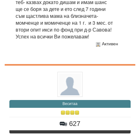
теб- казвах докато дишам и имам шанс
ще се боря за дете и ето след 7 години
съм щастлива мама на близначета-
момченце и момиченце на 1 г. и 3 мес. от
втори опит икси по фонд при д-р Савова!
Успех на всички Ви пожелавам!
Активен
Веситаа
627