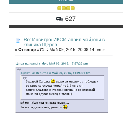
627
Re: Инвитро/ ИКСИ-април,май,юни в
клиника Щерев
«
Отговор #71 -:
Май 09, 2015, 20:08:14 pm »
Цитат на: sandra_dp в Май 09, 2015, 17:57:22 pm
Цитат на: Веситаа в Май 09, 2015, 11:25:01 am
Здравей Сандра
скоро си мислех за теб,чудех
се какво се случва покрай теб:-) явно си
започнала,това е хубава новина,не се отказвай
може би другия месец е твоят:-)
Ей ме на!До под кривата круша....
Ти как си,пупата наедрява ли