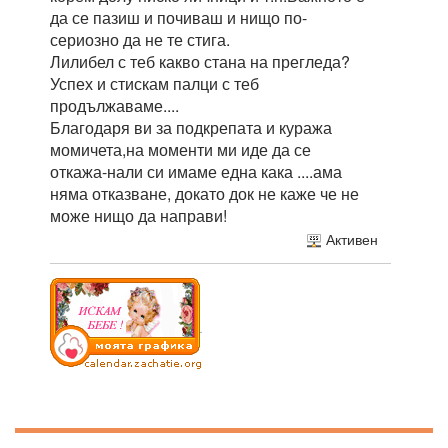
да се пазиш и почиваш и нищо по-
сериозно да не те стига.
Лилибел с теб какво стана на прегледа?
Успех и стискам палци с теб
продължаваме....
Благодаря ви за подкрепата и куража
момичета,на моменти ми иде да се
откажа-нали си имаме една кака ....ама
няма отказване, докато док не каже че не
може нищо да направи!
Активен