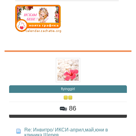
flyinggirl
86
Re: Инвитро/ ИКСИ-април,май,юни в
клиника Щерев