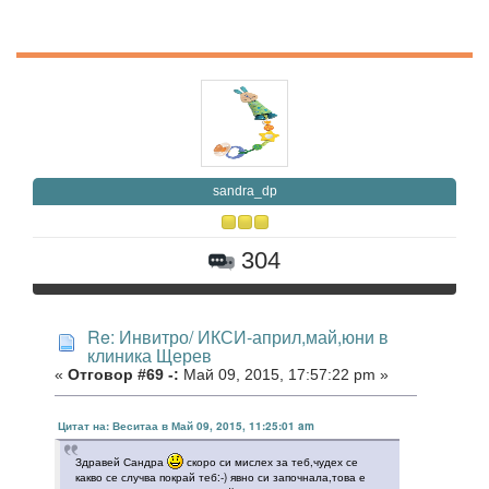
sandra_dp
304
Re: Инвитро/ ИКСИ-април,май,юни в
клиника Щерев
«
Отговор #69 -:
Май 09, 2015, 17:57:22 pm »
Цитат на: Веситаа в Май 09, 2015, 11:25:01 am
Здравей Сандра
скоро си мислех за теб,чудех се
какво се случва покрай теб:-) явно си започнала,това е