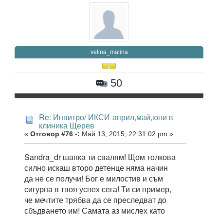
velina_malina
50
Re: Инвитро/ ИКСИ-април,май,юни в
клиника Щерев
«
Отговор #76 -:
Май 13, 2015, 22:31:02 pm »
Sandra_dr шапка ти свалям! Щом толкова
силно искаш второ детенце няма начин
да не се получи! Бог е милостив и съм
сигурна в твоя успех сега! Ти си пример,
че мечтите трябва да се преследват до
сбъдването им! Самата аз мислех като