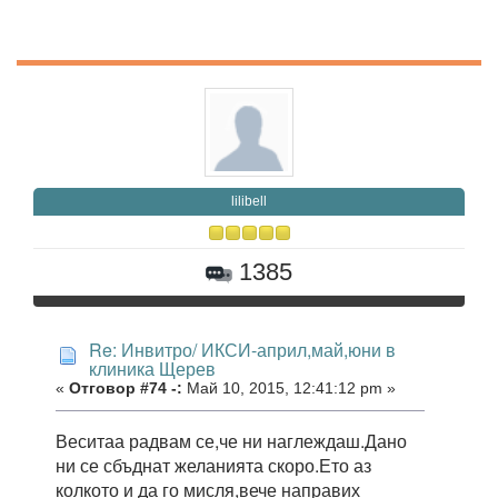
lilibell
1385
Re: Инвитро/ ИКСИ-април,май,юни в
клиника Щерев
«
Отговор #74 -:
Май 10, 2015, 12:41:12 pm »
Веситаа радвам се,че ни наглеждаш.Дано
ни се сбъднат желанията скоро.Ето аз
колкото и да го мисля,вече направих