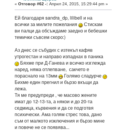
«
Отговор #62 -:
Април 24, 2015, 15:29:44 pm »
Ей благодаря sandra_dp, lilibell и на
всички за милите пожелания
Стискам
ви палци да обсъждаме заедно и бебешки
темички съвсем скоро:)
Аз днес се събудих с изтекъл кафяв
утрогестан и направо изпаднах в паника
Бяхме при Д-Ганева и всичко изглежда
наред, няма отлепване, сакчето е
пораснало на 13мм
Голямо сладурче
Бихме един прегнил и бързо вкъщи да
лежа.
Тя ме предупреди , че масово жените
имат до 12-13-та, а някои и до 20-та
седмица, кървения и да се подготвя
психически. Ама голям стрес това, дано
съм от малкото изключения и бързо мине
и повече не се появява...