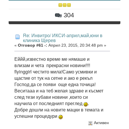
304
Re: Инвитро/ ИКСИ-април,май,юни в
клиника Щерев
«
Отговор #61 -:
Април 23, 2015, 20:34:48 pm »
Еййй,известно време ме нямаше и
влизам и чета прекрасни новини!!!!
flyinggirl честито мила!Само усмивки и
щастие от тук на сетне и ако е рекъл
Господ да се появи още една точица!
Веситааа и на теб желая здраве и късмет
след тези хубави новини ,които си
научила от последният преглед
.
Добре дошли на новите мацки в темата и
успешни процедури
Активен