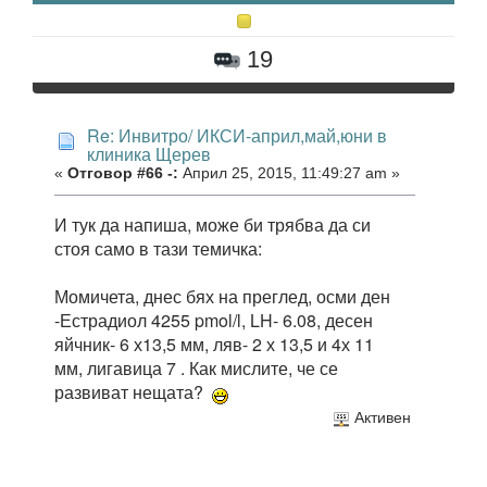
19
Re: Инвитро/ ИКСИ-април,май,юни в
клиника Щерев
«
Отговор #66 -:
Април 25, 2015, 11:49:27 am »
И тук да напиша, може би трябва да си
стоя само в тази темичка:
Момичета, днес бях на преглед, осми ден
-Естрадиол 4255 pmol/l, LH- 6.08, десен
яйчник- 6 х13,5 мм, ляв- 2 х 13,5 и 4х 11
мм, лигавица 7 . Как мислите, че се
развиват нещата?
Активен