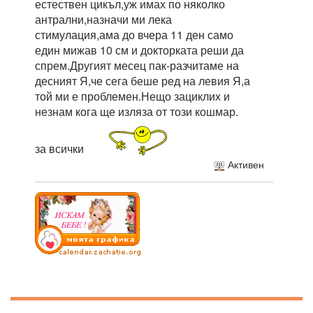
естествен цикъл,уж имах по няколко
антрални,назначи ми лека
стимулация,ама до вчера 11 ден само
един мижав 10 см и докторката реши да
спрем.Другият месец пак-разчитаме на
десният Я,че сега беше ред на левия Я,а
той ми е проблемен.Нещо зациклих и
незнам кога ще изляза от този кошмар.
за всички
Активен