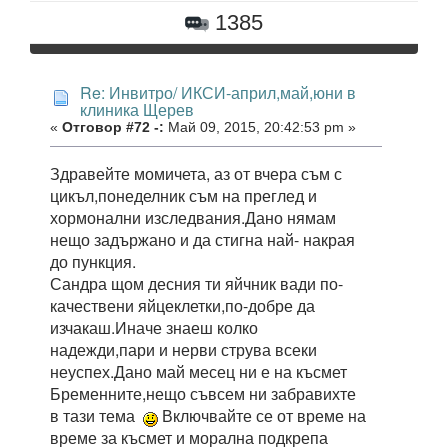
1385
Re: Инвитро/ ИКСИ-април,май,юни в
клиника Щерев
«
Отговор #72 -:
Май 09, 2015, 20:42:53 pm »
Здравейте момичета, аз от вчера съм с
цикъл,понеделник съм на преглед и
хормонални изследвания.Дано нямам
нещо задържано и да стигна най- накрая
до пункция.
Сандра щом десния ти яйчник вади по-
качествени яйцеклетки,по-добре да
изчакаш.Иначе знаеш колко
надежди,пари и нерви струва всеки
неуспех.Дано май месец ни е на късмет
Бременните,нещо съвсем ни забравихте
в тази тема
Включвайте се от време на
време за късмет и морална подкрепа