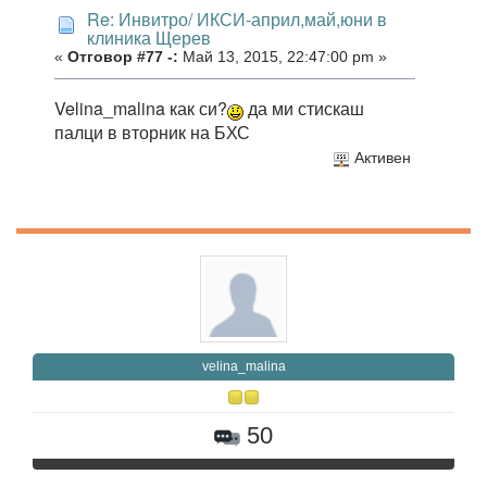
Re: Инвитро/ ИКСИ-април,май,юни в
клиника Щерев
«
Отговор #77 -:
Май 13, 2015, 22:47:00 pm »
Velina_malina как си?
да ми стискаш
палци в вторник на БХС
Активен
velina_malina
50