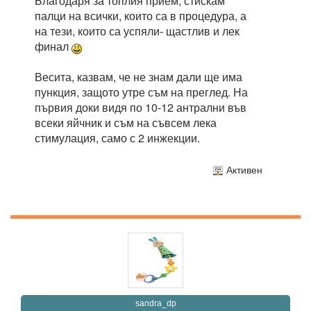
Благодаря за топлия прием, стискам
палци на всички, които са в процедура, а
на тези, които са успяли- щастлив и лек
финал
Весита, казвам, че не знам дали ще има
пункция, защото утре съм на преглед. На
първия доки видя по 10-12 антрални във
всеки яйчник и съм на съвсем лека
стимулация, само с 2 инжекции.
Активен
sandra_dp