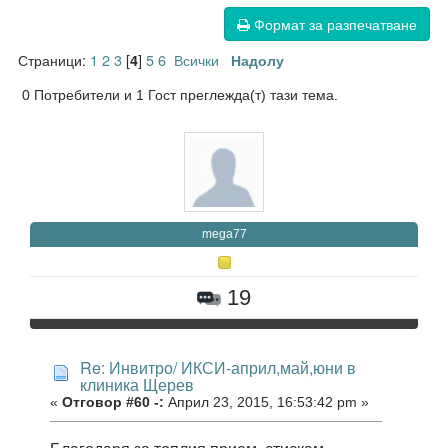
Формат за разпечатване
Страници:
1
2
3
[
]
5
6
Всички
4
Надолу
0 Потребители и 1 Гост преглежда(т) тази тема.
mega77
19
Re: Инвитро/ ИКСИ-април,май,юни в
клиника Щерев
«
Отговор #60 -:
Април 23, 2015, 16:53:42 pm »