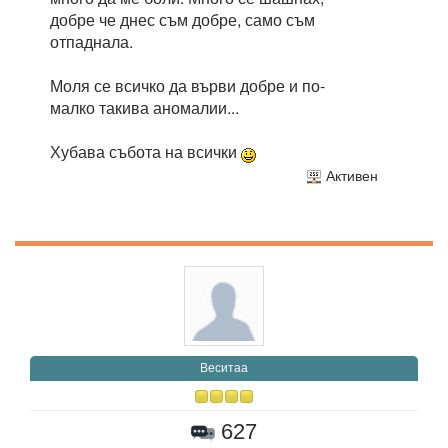
добре че днес съм добре, само съм
отпаднала.
Моля се всичко да върви добре и по-
малко такива аномалии...
Хубава събота на всички
Активен
Веситаа
627