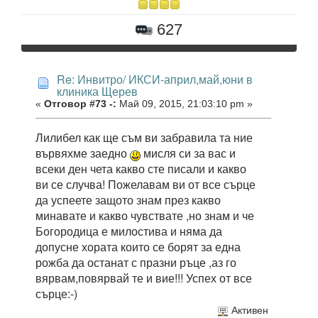
627
Re: Инвитро/ ИКСИ-април,май,юни в
клиника Щерев
«
Отговор #73 -:
Май 09, 2015, 21:03:10 pm »
Лилибел как ще съм ви забравила та ние
вървяхме заедно
мисля си за вас и
всеки ден чета какво сте писали и какво
ви се случва! Пожелавам ви от все сърце
да успеете защото знам през какво
минавате и какво чувствате ,но знам и че
Богородица е милостива и няма да
допусне хората които се борят за една
рожба да останат с празни ръце ,аз го
вярвам,повярвай те и вие!!! Успех от все
сърце:-)
Активен