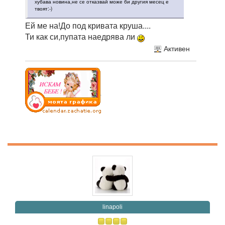
хубава новина,не се отказвай може би другия месец е
твоят:-)
Ей ме на!До под кривата круша....
Ти как си,пупата наедрява ли
Активен
linapoli