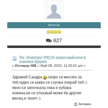
Веситаа
627
Re: Инвитро/ ИКСИ-април,май,юни в
клиника Щерев
«
Отговор #68 -:
Май 09, 2015, 11:25:01 am »
Здравей Сандра
скоро си мислех за
теб,чудех се какво се случва покрай теб:-)
явно си започнала,това е хубава
новина,не се отказвай може би другия
месец е твоят:-)
Активен