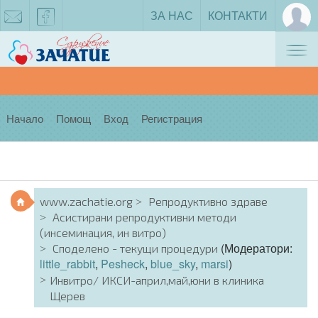
ЗА НАС
КОНТАКТИ
Tog
zachatie@gmail.com
facebook
nav
Начало
Помощ
Вход
Регистрация
www.zachatie.org
Репродуктивно здраве
Асистирани репродуктивни методи
(инсеминация, ин витро)
(Модератори:
Споделено - текущи процедури
little_rabbit
,
Pesheck
,
blue_sky
,
marsi
)
Инвитро/ ИКСИ-април,май,юни в клиника
Щерев