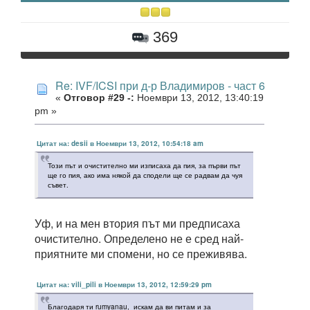
369
Re: IVF/ICSI при д-р Владимиров - част 6
«
Отговор #29 -:
Ноември 13, 2012, 13:40:19
pm »
Цитат на: desii в Ноември 13, 2012, 10:54:18 am
Този път и очистително ми изписаха да пия, за първи път
ще го пия, ако има някой да сподели ще се радвам да чуя
съвет.
Уф, и на мен втория път ми предписаха
очистително. Определено не е сред най-
приятните ми спомени, но се преживява.
Цитат на: vili_pili в Ноември 13, 2012, 12:59:29 pm
Благодаря ти rumyanau, искам да ви питам и за