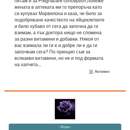
питам и за Pregnacare conception,понеже
жената в аптеката ми го препоръча като
си купувах Марвелона и каза, че било за
подобряване качеството на яйцеклетките
и било хубаво от сега да започна да ги
взимам, а пък доктора нищо не спомена
за разни витамини и добавки. Някоя от
вас взимала ли ги е и добре ли е да ги
започвам сега? По принцип съм за
всякакви витамини, но не и под формата
на хапчета...
Активен
~Rose~