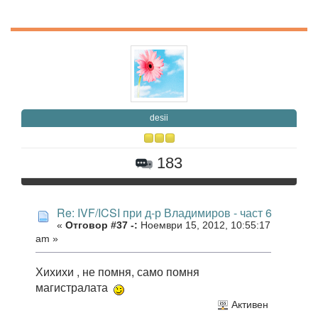
desii
183
Re: IVF/ICSI при д-р Владимиров - част 6
«
Отговор #37 -:
Ноември 15, 2012, 10:55:17
am »
Хихихи , не помня, само помня
магистралата
Активен