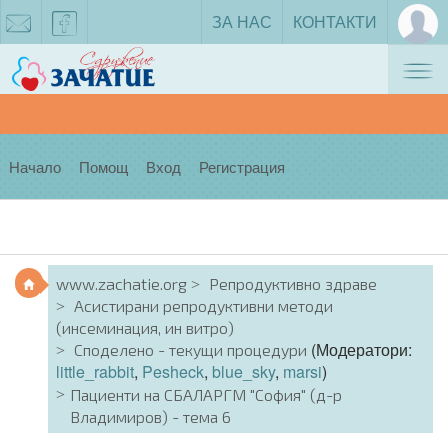
ЗА НАС
КОНТАКТИ
Tog
zachatie@gmail.com
facebook
nav
Начало
Помощ
Вход
Регистрация
www.zachatie.org
Репродуктивно здраве
Асистирани репродуктивни методи
(инсеминация, ин витро)
(Модератори:
Споделено - текущи процедури
little_rabbit
,
Pesheck
,
blue_sky
,
marsi
)
Пациенти на СБАЛАРГМ "София" (д-р
Владимиров) - тема 6