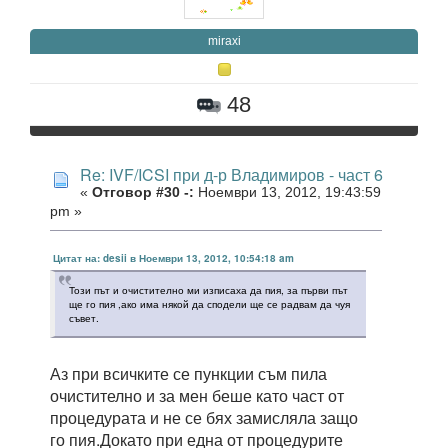
miraxi
48
Re: IVF/ICSI при д-р Владимиров - част 6
«
Отговор #30 -:
Ноември 13, 2012, 19:43:59
pm »
Цитат на: desii в Ноември 13, 2012, 10:54:18 am
Този път и очистително ми изписаха да пия, за първи път
ще го пия ,ако има някой да сподели ще се радвам да чуя
съвет.
Аз при всичките се пункции съм пила
очистително и за мен беше като част от
процедурата и не се бях замисляла защо
го пия.Докато при една от процедурите