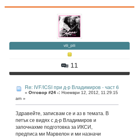
vili_pili
11
Re: IVF/ICSI при д-р Владимиров - част 6
«
Отговор #24 -:
Ноември 12, 2012, 11:29:15
am »
Здравейте, записвам се и аз в темата. В
петък се видях с д-р Владимиров и
започнахме подготовка за ИКСИ,
предписа ми Марвелон и ми назначи