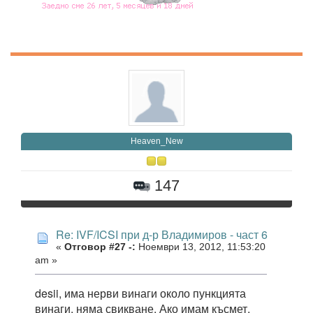
Heaven_New
147
Re: IVF/ICSI при д-р Владимиров - част 6
«
Отговор #27 -:
Ноември 13, 2012, 11:53:20
am »
desii, има нерви винаги около пункцията
винаги, няма свикване. Ако имам късмет,