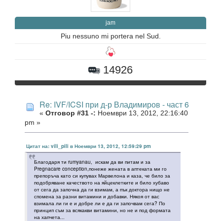
jam
Piu nessuno mi portera nel Sud.
14926
Re: IVF/ICSI при д-р Владимиров - част 6
«
Отговор #31 -:
Ноември 13, 2012, 22:16:40
pm »
Цитат на: vili_pili в Ноември 13, 2012, 12:59:29 pm
Благодаря ти rumyanau, искам да ви питам и за
Pregnacare conception,понеже жената в аптеката ми го
препоръча като си купувах Марвелона и каза, че било за
подобряване качеството на яйцеклетките и било хубаво
от сега да започна да ги взимам, а пък доктора нищо не
спомена за разни витамини и добавки. Някоя от вас
взимала ли ги е и добре ли е да ги започвам сега? По
принцип съм за всякакви витамини, но не и под формата
на хапчета...