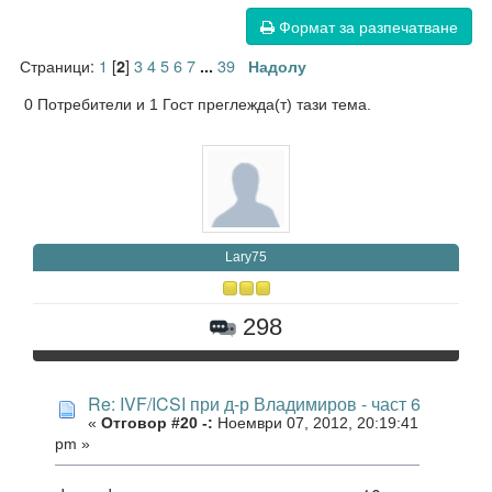
Формат за разпечатване
Страници:
1
[
]
3
4
5
6
7
39
2
...
Надолу
0 Потребители и 1 Гост преглежда(т) тази тема.
Lary75
298
Re: IVF/ICSI при д-р Владимиров - част 6
«
Отговор #20 -:
Ноември 07, 2012, 20:19:41
pm »