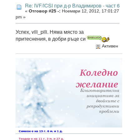
Re: IVF/ICSI при д-р Владимиров - част 6
«
Отговор #25 -:
Ноември 12, 2012, 17:01:27
pm »
Успех, vili_pili. Няма място за
притеснения, в добри ръце си
Активен