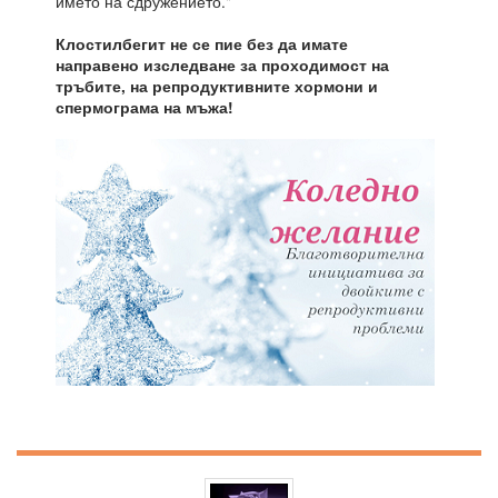
името на сдружението."
Клостилбегит не се пие без да имате
направено изследване за проходимост на
тръбите, на репродуктивните хормони и
спермограма на мъжа!