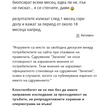
биопсират всеки месец, едва ли не, пък
не пискат... я се стегнете, дами
резултатите излизат след 1 месец горе-
долу и важат за период от около 18
месеца напред.
Активен
"Форумите са място за свободна дискусия между
потребителите на сайта при спазване на
правилата. Сдружение "Зачатие" не носи
отговорност за изразените мнения от
потребителите. Тези мнения не изразяват
официалното становище на сдружение "Зачатие",
освен в случаите, когато са публикувани изрично от
името на сдружението."
Клостилбегит не се пие без да имате
направено изследване за проходимост на
тръбите, на репродуктивните хормони и
спермограма на мъжа!