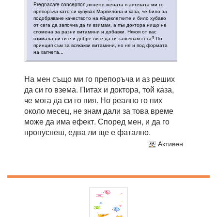
Pregnacare conception,понеже жената в аптеката ми го
препоръча като си купувах Марвелона и каза, че било за
подобряване качеството на яйцеклетките и било хубаво
от сега да започна да ги взимам, а пък доктора нищо не
спомена за разни витамини и добавки. Някоя от вас
взимала ли ги е и добре ли е да ги започвам сега? По
принцип съм за всякакви витамини, но не и под формата
на хапчета...
На мен също ми го препоръча и аз реших
да си го взема. Питах и доктора, той каза,
че мога да си го пия. Но реално го пих
около месец, не знам дали за това време
може да има ефект. Според мен, и да го
пропуснеш, едва ли ще е фатално.
Активен