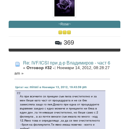
~Rose~
369
Re: IVF/ICSI при д-р Владимиров - част 6
«
Отговор #32 -:
Ноември 14, 2012, 08:28:27
am »
Цитат на: miraxi в Ноември 13, 2012, 19:43:59 pm
Аз при всичките се пункции съм пила очистително и за
мен беше като част от процедурата и не се бях
замисляла защо го пия.Докато при една от процедурите
вървяхме заедно с едно момиче и пункциите ни бяха в
един ден ,та тя нямаше очистително, но беше само с 2
фоликула , а аз почти винаги съм имала по много - над
12.Явно това е определящо ,за да се пие очистителното
- броя на фоликулите.Ти явно имаш повечко - което е
добре!