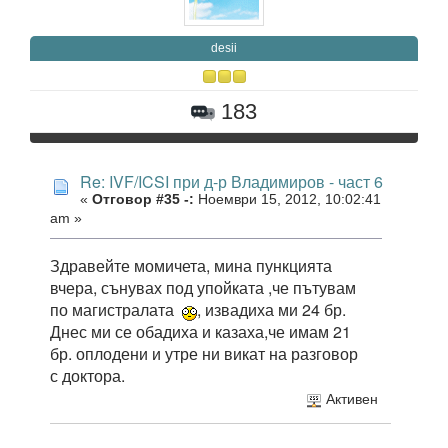
desii
183
Re: IVF/ICSI при д-р Владимиров - част 6
«
Отговор #35 -:
Ноември 15, 2012, 10:02:41
am »
Здравейте момичета, мина пункцията
вчера, сънувах под упойката ,че пътувам
по магистралата
, извадиха ми 24 бр.
Днес ми се обадиха и казаха,че имам 21
бр. оплодени и утре ни викат на разговор
с доктора.
Активен