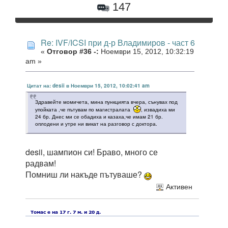
147
Re: IVF/ICSI при д-р Владимиров - част 6
«
Отговор #36 -:
Ноември 15, 2012, 10:32:19
am »
Цитат на: desii в Ноември 15, 2012, 10:02:41 am
Здравейте момичета, мина пункцията вчера, сънувах под
упойката ,че пътувам по магистралата
, извадиха ми
24 бр. Днес ми се обадиха и казаха,че имам 21 бр.
оплодени и утре ни викат на разговор с доктора.
desii, шампион си! Браво, много се
радвам!
Помниш ли накъде пътуваше?
Активен