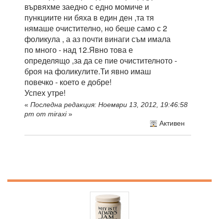
вървяхме заедно с едно момиче и
пункциите ни бяха в един ден ,та тя
нямаше очистително, но беше само с 2
фоликула , а аз почти винаги съм имала
по много - над 12.Явно това е
определящо ,за да се пие очистителното -
броя на фоликулите.Ти явно имаш
повечко - което е добре!
Успех утре!
«
Последна редакция: Ноември 13, 2012, 19:46:58
pm от miraxi
»
Активен