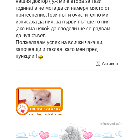
нашия доктор ( уж ми е втора за тази
година) а не мога да си намеря място от
притеснение.Този път и очистително ми
изписаха да пия, за първи път ще го пия
,ако има някой да сподели ще се радвам
да чуя съвет.
Полжелавам успех на всички чакащи,
започващи и такива като мен пред
пункции !
Активен