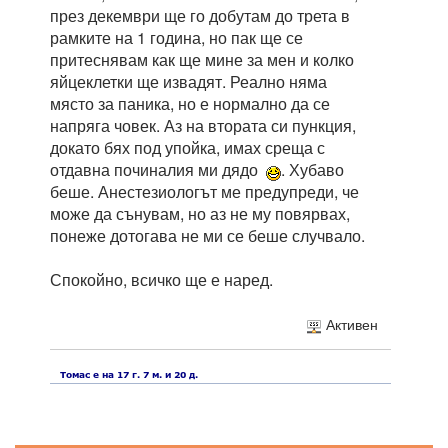
през декември ще го добутам до трета в
рамките на 1 година, но пак ще се
притеснявам как ще мине за мен и колко
яйцеклетки ще извадят. Реално няма
място за паника, но е нормално да се
напряга човек. Аз на втората си пункция,
докато бях под упойка, имах среща с
отдавна починалия ми дядо
. Хубаво
беше. Анестезиологът ме предупреди, че
може да сънувам, но аз не му повярвах,
понеже дотогава не ми се беше случвало.
Спокойно, всичко ще е наред.
Активен