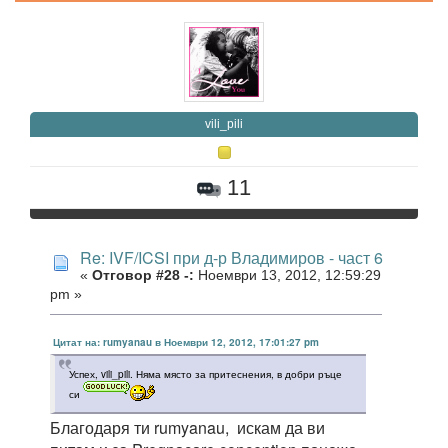
vili_pili
11
Re: IVF/ICSI при д-р Владимиров - част 6
«
Отговор #28 -:
Ноември 13, 2012, 12:59:29
pm »
Цитат на: rumyanau в Ноември 12, 2012, 17:01:27 pm
Успех, vili_pili. Няма място за притеснения, в добри ръце
си
Благодаря ти rumyanau, искам да ви