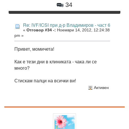
34
Re: IVF/ICSI при д-р Владимиров - част 6
«
Отговор #34 -:
Ноември 14, 2012, 12:24:38
pm »
Привет, момичета!
Как е тези дни в клиниката - чака ли се
много?
Стискам палци на всички ви!
Активен