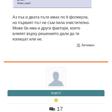
Успех утре!
Аз пък и двата пъти имах по 9 фоликула,
но първият път не съм пила очистително.
Може би има и други фактори, които
влияят върху решението дали да ти
изпишат или не.
Активен
bugi13
17