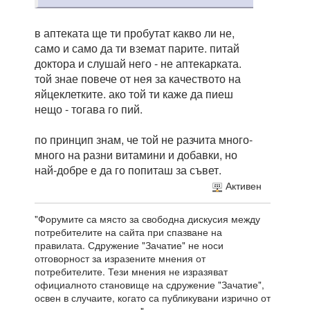
в аптеката ще ти пробутат какво ли не,
само и само да ти вземат парите. питай
доктора и слушай него - не аптекарката.
той знае повече от нея за качеството на
яйцеклетките. ако той ти каже да пиеш
нещо - тогава го пий.
по принцип знам, че той не разчита много-
много на разни витамини и добавки, но
най-добре е да го попиташ за съвет.
Активен
"Форумите са място за свободна дискусия между
потребителите на сайта при спазване на
правилата. Сдружение "Зачатие" не носи
отговорност за изразените мнения от
потребителите. Тези мнения не изразяват
официалното становище на сдружение "Зачатие",
освен в случаите, когато са публикувани изрично от