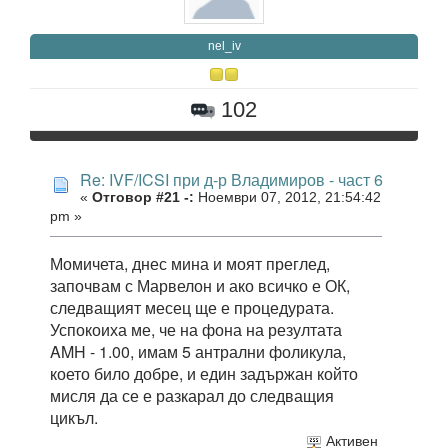
nel_iv
102
Re: IVF/ICSI при д-р Владимиров - част 6
«
Отговор #21 -:
Ноември 07, 2012, 21:54:42
pm »
Момичета, днес мина и моят преглед,
започвам с Марвелон и ако всичко е ОК,
следващият месец ще е процедурата.
Успокоиха ме, че на фона на резултата
AMH - 1.00, имам 5 антрални фоликула,
което било добре, и един задържан който
мисля да се е разкарал до следващия
цикъл.
Активен