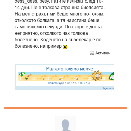
dess_dess, резултатите излизат след 10-
14 дни. Не е толкова страшна биопсията.
На мен страхът ми беше много по-голям,
отколкото болката, а тя наистина беше
само няколко секунди. По-скоро е доста
неприятно, отколкото чак толкова
болезнено. Ходенето на зъболекар е по-
болезнено, например
Активен