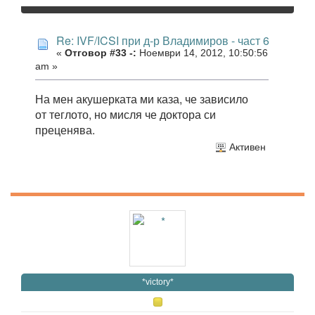
Re: IVF/ICSI при д-р Владимиров - част 6
«
Отговор #33 -:
Ноември 14, 2012, 10:50:56
am »
На мен акушерката ми каза, че зависило
от теглото, но мисля че доктора си
преценява.
Активен
*victory*