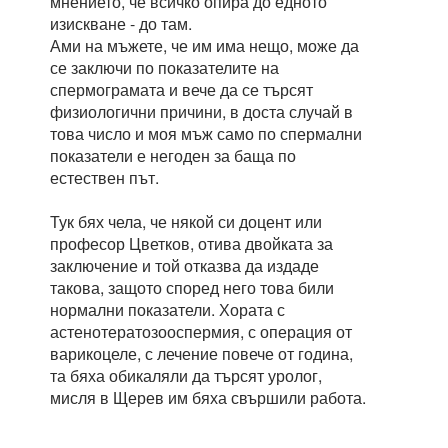
мнението, че всичко опира до едното
изискване - до там.
Ами на мъжете, че им има нещо, може да
се заключи по показателите на
спермограмата и вече да се търсят
физиологични причини, в доста случай в
това число и моя мъж само по спермални
показатели е негоден за баща по
естествен път.
Тук бях чела, че някой си доцент или
професор Цветков, отива двойката за
заключение и той отказва да издаде
такова, защото според него това били
нормални показатели. Хората с
астенотератозооспермия, с операция от
варикоцеле, с лечение повече от година,
та бяха обикаляли да търсят уролог,
мисля в Щерев им бяха свършили работа.