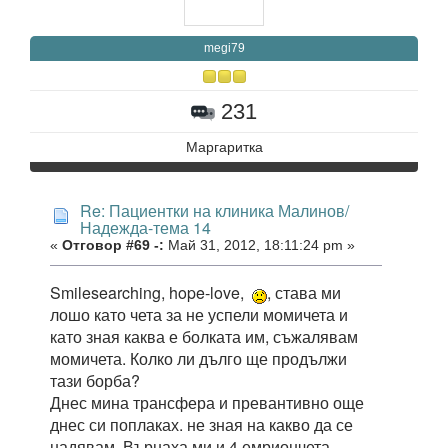
megi79
231
Маргаритка
Re: Пациентки на клиника Малинов/
Надежда-тема 14
«
Отговор #69 -:
Май 31, 2012, 18:11:24 pm »
Smilesearching, hope-love,
, става ми
лошо като чета за не успели момичета и
като зная каква е болката им, съжалявам
момичета. Колко ли дълго ще продължи
тази борба?
Днес мина трансфера и превантивно още
днес си поплаках. не зная на какво да се
надявам. Върнаха ми и 4 емриончета,