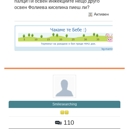
палци!Ти освен инжекциите нещо друго
освен Фолиева киселина пиеш ли?
Активен
Smilesearching
110