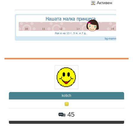
Активен
kotich
45