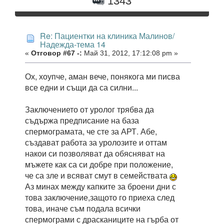
1343
Re: Пациентки на клиника Малинов/
Надежда-тема 14
«
Отговор #67 -:
Май 31, 2012, 17:12:08 pm »
Ох, хоупче, аман вече, понякога ми писва
все едни и същи да са силни...
Заключението от уролог трябва да
съдържа предписание на база
спермограмата, че сте за АРТ. Абе,
създават работа за уролозите и оттам
накои си позволяват да обясняват на
мъжете как са си добре при положение,
че са зле и всяват смут в семействата
Аз минах между капките за броени дни с
това заключение,защото го приеха след
това, иначе съм подала всички
спермограми с драсканиците на гърба от