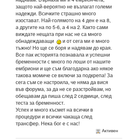
защото най-вероятно не възлагат големи
надежди. Всичките страшно много
изостават. Най-голямото на 4 ден е на 8,
а другите на по 5-6, а 4 на 2. Както сами
виждате нещата при нас не са много
обнадеждаващи
и от сега ми е много
тъжно! Но ще се боря и надявам до края.
Все пак историята познавала и успешни
бременности с много по лоши от нашите
ембриони и ще съм благодарна ако някое
такова момиче се включи за подкрепа! За
сега съм се настроила, че няма да вися
във форума, за да не се разстройвам, но
обещавам да пиша след 2 седмици, след
теста за бременност.
Успех и много късмет на всички в
процедури и всички чакаща след
трансфер. Нека бог е с нас!
Активен