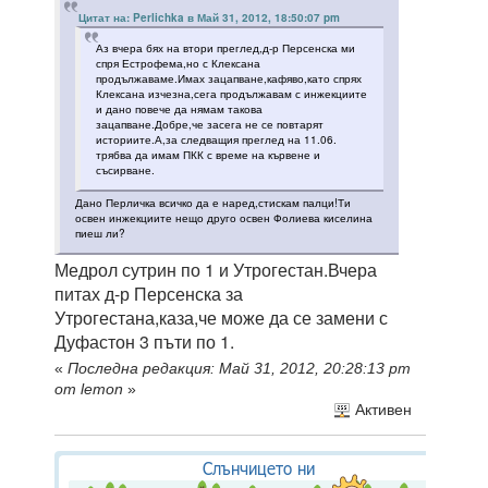
Цитат на: Perlichka в Май 31, 2012, 18:50:07 pm
Аз вчера бях на втори преглед,д-р Персенска ми
спря Естрофема,но с Клексана
продължаваме.Имах зацапване,кафяво,като спрях
Клексана изчезна,сега продължавам с инжекциите
и дано повече да нямам такова
зацапване.Добре,че засега не се повтарят
историите.А,за следващия преглед на 11.06.
трябва да имам ПКК с време на кървене и
съсирване.
Дано Перличка всичко да е наред,стискам палци!Ти
освен инжекциите нещо друго освен Фолиева киселина
пиеш ли?
Медрол сутрин по 1 и Утрогестан.Вчера
питах д-р Персенска за
Утрогестана,каза,че може да се замени с
Дуфастон 3 пъти по 1.
«
Последна редакция: Май 31, 2012, 20:28:13 pm
от lemon
»
Активен