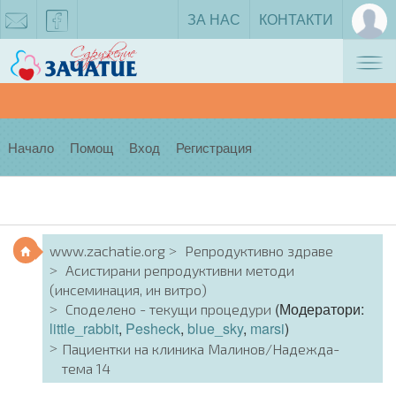
ЗА НАС
КОНТАКТИ
Tog
zachatie@gmail.com
facebook
nav
Начало
Помощ
Вход
Регистрация
www.zachatie.org
Репродуктивно здраве
Асистирани репродуктивни методи
(инсеминация, ин витро)
(Модератори:
Споделено - текущи процедури
little_rabbit
,
Pesheck
,
blue_sky
,
marsi
)
Пациентки на клиника Малинов/Надежда-
тема 14