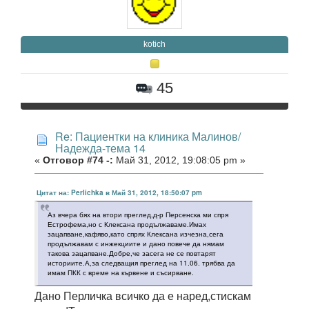
kotich
45
Re: Пациентки на клиника Малинов/
Надежда-тема 14
«
Отговор #74 -:
Май 31, 2012, 19:08:05 pm »
Цитат на: Perlichka в Май 31, 2012, 18:50:07 pm
Аз вчера бях на втори преглед,д-р Персенска ми спря
Естрофема,но с Клексана продължаваме.Имах
зацапване,кафяво,като спрях Клексана изчезна,сега
продължавам с инжекциите и дано повече да нямам
такова зацапване.Добре,че засега не се повтарят
историите.А,за следващия преглед на 11.06. трябва да
имам ПКК с време на кървене и съсирване.
Дано Перличка всичко да е наред,стискам