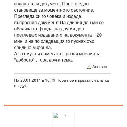
издава този документ. Просто едно
становище за моментното състояние.
Прегледа си го човека и издаде
въпросния документ. На единия ден ми се
обадиха от фонда, на другия ден
прегледа с издаването на документа = 20
мин, и на по следващия го пуснах със
спиди към фонда.
А за смута и намесата с разни мнения за
"добрето" , това друга тема.
Активен
На 23.01.2014 в 10,49 Нора пое първата си глътка
въздух.