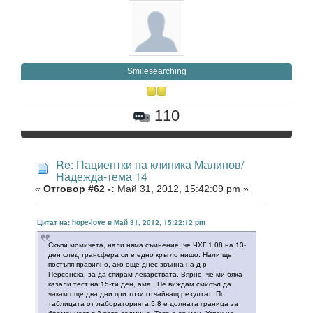
Smilesearching
110
Re: Пациентки на клиника Малинов/
Надежда-тема 14
«
Отговор #62 -:
Май 31, 2012, 15:42:09 pm »
Цитат на: hope-love в Май 31, 2012, 15:22:12 pm
Скъпи момичета, нали няма съмнение, че ЧХГ 1.08 на 13-
ден след трансфера си е едно кръгло нищо. Нали ще
постъпя правилно, ако още днес звънна на д-р
Персенска, за да спирам лекарствата. Вярно, че ми бяха
казали тест на 15-ти ден, ама...Не виждам смисъл да
чакам още два дни при този отчайващ резултат. По
таблицата от лабораторията 5.8 е долната граница за
бременност в 3-тата седмица. Това е от мен. Успех на