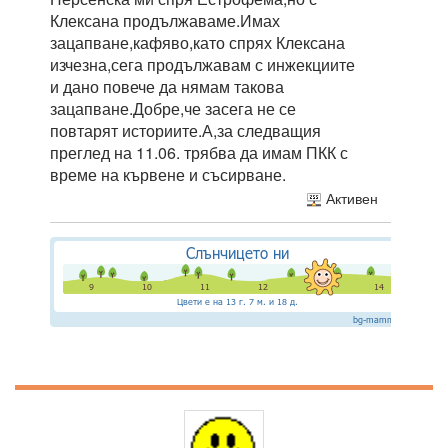
Клексана продължаваме.Имах
зацапване,кафяво,като спрях Клексана
изчезна,сега продължавам с инжекциите
и дано повече да нямам такова
зацапване.Добре,че засега не се
повтарят историите.А,за следващия
преглед на 11.06. трябва да имам ПКК с
време на кървене и съсирване.
Активен