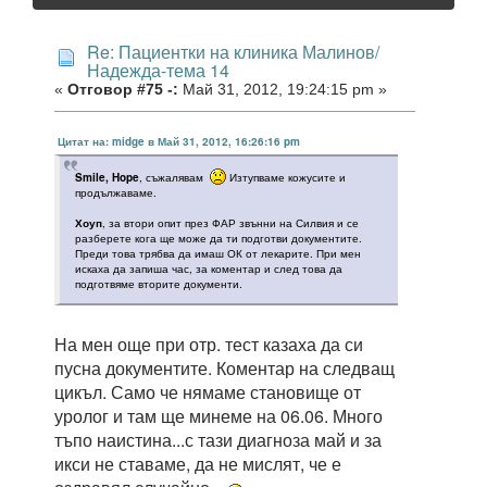
Re: Пациентки на клиника Малинов/
Надежда-тема 14
«
Отговор #75 -:
Май 31, 2012, 19:24:15 pm »
Цитат на: midge в Май 31, 2012, 16:26:16 pm
Smile, Hope
, съжалявам
Изтупваме кожусите и
продължаваме.
Хоуп
, за втори опит през ФАР звънни на Силвия и се
разберете кога ще може да ти подготви документите.
Преди това трябва да имаш ОК от лекарите. При мен
искаха да запиша час, за коментар и след това да
подготвяме вторите документи.
На мен още при отр. тест казаха да си
пусна документите. Коментар на следващ
цикъл. Само че нямаме становище от
уролог и там ще минеме на 06.06. Много
тъпо наистина...с тази диагноза май и за
икси не ставаме, да не мислят, че е