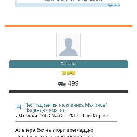
Perlichka
499
Re: Пациентки на клиника Малинов/
Надежда-тема 14
«
Отговор #73 -:
Май 31, 2012, 18:50:07 pm »
Аз вчера бях на втори преглед,д-р
Персенска ми спря Естрофема,но с