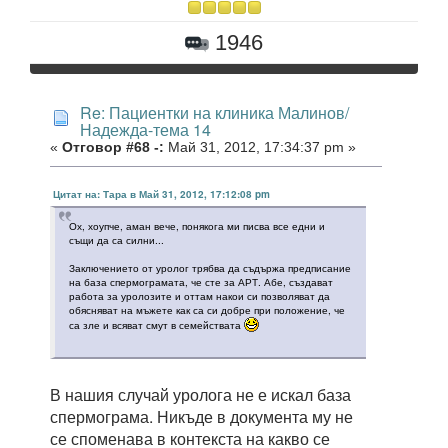
1946
Re: Пациентки на клиника Малинов/
Надежда-тема 14
«
Отговор #68 -:
Май 31, 2012, 17:34:37 pm »
Цитат на: Тара в Май 31, 2012, 17:12:08 pm
Ох, хоупче, аман вече, понякога ми писва все едни и
същи да са силни...
Заключението от уролог трябва да съдържа предписание
на база спермограмата, че сте за АРТ. Абе, създават
работа за уролозите и оттам накои си позволяват да
обясняват на мъжете как са си добре при положение, че
са зле и всяват смут в семействата
В нашия случай уролога не е искал база
спермограма. Никъде в документа му не
се споменава в контекста на какво се