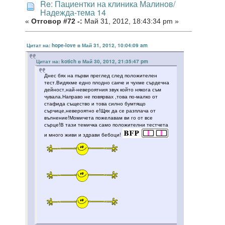
Re: Пациентки на клиника Малинов/
Надежда-тема 14
«
Отговор #72 -:
Май 31, 2012, 18:43:34 pm »
Цитат на: hope-love в Май 31, 2012, 10:04:09 am
Цитат на: kotich в Май 30, 2012, 21:35:47 pm
Днес бях на първи преглед след положителен
тест.Видяхме едно плодно сакче и чухме сърдечна
дейност,най-невероятния звук който някога съм
чувала.Направо не повярвах ,това по-малко от
стафида същество и това силно бумтящо
сърчице,невероятно е!Щях да се разплача от
вълнение!Момичета пожелавам ви го от все
сърце!В тази темичка само положителни тестчета
и много живи и здрави бебоци!