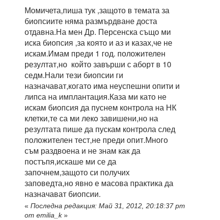
Момичета,пиша тук ,защото в темата за
биопсиите няма размърдване доста
отдавна.На мен Др. Персенска също ми
иска биопсия ,за която и аз и казах,че не
искам.Имам преди 1 год. положителен
резултат,но който завърши с аборт в 10
седм.Нали тези биопсии ги
назначават,когато има неуспешни опити и
липса на имплантация.Каза ми като не
искам биопсия да пуснем контрола на НК
клетки,те са ми лекo завишени,но на
резултата пише да пускам контрола след
положителен тест,не преди опит.Много
съм раздвоена и не знам как да
постъпя,искаше ми се да
започнем,защото си получих
заповедта,но явно е масова практика да
назначават биопсии.
«
Последна редакция: Май 31, 2012, 20:18:37 pm
от emilia_k
»