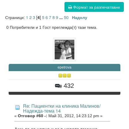
Формат за разпечатване
Страници:
1
2
3
[
]
5
6
7
8
9
50
4
...
Надолу
0 Потребители и 1 Гост преглежда(т) тази тема.
epetrova
432
Re: Пациентки на клиника Малинов/
Надежда-тема 14
«
Отговор #60 -:
Май 31, 2012, 14:23:12 pm »