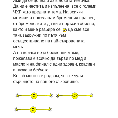
Ами да се цопна и аз в новата темичка.
Да ни е честита и изпълнена все с големи
ЧХГ като предната тема. На всички
момичета пожелавам бременния прашец
от бременелките да ви е поръсил обилно,
както и мене разбира се
Да сме все
така задружни по пътя към
осъществяване на най-съкровената
мечта.
А на всички вече бременни мами,
пожелавам всичко да върви по мед и
масло и на финал с едни здрави, красиви
и пухкави бебчета.
Kotich много се радвам, че сте чули
сърчицето на вашето съкровище.