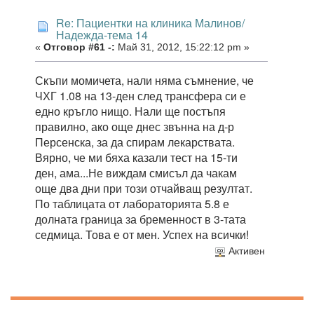
Re: Пациентки на клиника Малинов/
Надежда-тема 14
«
Отговор #61 -:
Май 31, 2012, 15:22:12 pm »
Скъпи момичета, нали няма съмнение, че
ЧХГ 1.08 на 13-ден след трансфера си е
едно кръгло нищо. Нали ще постъпя
правилно, ако още днес звънна на д-р
Персенска, за да спирам лекарствата.
Вярно, че ми бяха казали тест на 15-ти
ден, ама...Не виждам смисъл да чакам
още два дни при този отчайващ резултат.
По таблицата от лабораторията 5.8 е
долната граница за бременност в 3-тата
седмица. Това е от мен. Успех на всички!
Активен