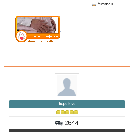
Активен
hope-love
2644