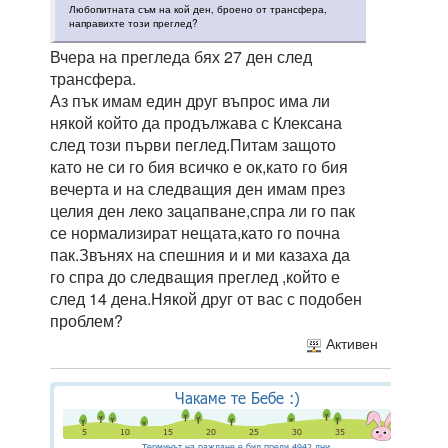
Любопитната съм на кой ден, броено от трансфера,
направихте този преглед?
Вчера на прегледа бях 27 ден след
трансфера.
Аз пък имам един друг въпрос има ли
някой който да продължава с Клексана
след този първи пеглед.Питам защото
като не си го бия всичко е ок,като го бия
вечерта и на следващия ден имам през
целия ден леко зацапване,спра ли го пак
се нормализират нещата,като го почна
пак.Звънях на спешния и и ми казаха да
го спра до следващия преглед ,който е
след 14 дена.Някой друг от вас с подобен
проблем?
Активен