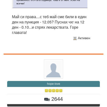
всички!
Май си права....с теб май сме били в един
ден на пункция - 12.05? Пуснах чхг на 12
ден - 0.10...и спрях лекарствата. Горе
главата!
Активен
hope-love
2644