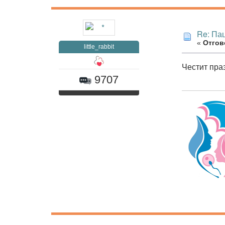
Re: Па
«
Отгово
little_rabbit
Честит пра
9707