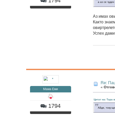
1794
а аз се чудех
Аз имах ов
Както знае
овиртрелет
Успех дами
Re: Па
«
Отгово
Мама Еми
Цитат на: Тара в
1794
Айде, току-щ