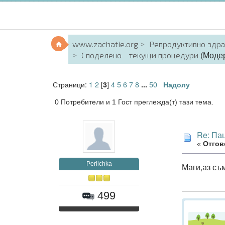
www.zachatie.org
Репродуктивно здр
(Моде
Споделено - текущи процедури
Страници:
1
2
[
]
4
5
6
7
8
50
3
...
Надолу
0 Потребители и 1 Гост преглежда(т) тази тема.
Re: Па
«
Отгово
Perlichka
Маги,аз съ
499