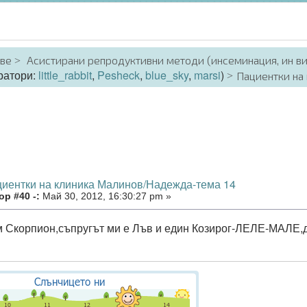
аве
Асистирани репродуктивни методи (инсеминация, ин в
ратори:
little_rabbit
,
Pesheck
,
blue_sky
,
marsi
)
Пациентки на
циентки на клиника Малинов/Надежда-тема 14
р #40 -:
Май 30, 2012, 16:30:27 pm »
м Скорпион,съпругът ми е Лъв и един Козирог-ЛЕЛЕ-МАЛЕ