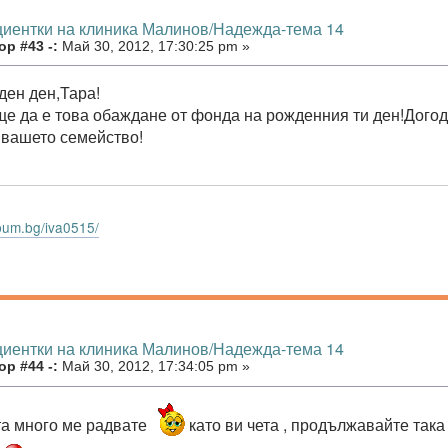
циентки на клиника Малинов/Надежда-тема 14
р #43 -:
Май 30, 2012, 17:30:25 pm »
ден ден,Тара!
ще да е това обаждане от фонда на рожденния ти ден!Догод
 вашето семейство!
bum.bg/iva0515/
циентки на клиника Малинов/Надежда-тема 14
р #44 -:
Май 30, 2012, 17:34:05 pm »
та много ме радвате
като ви чета , продължавайте так