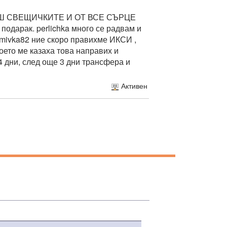
Ш СВЕЩИЧКИТЕ И ОТ ВСЕ СЪРЦЕ
дарак. perlichka много се радвам и
smivka82 ние скоро правихме ИКСИ ,
оето ме казаха това направих и
4 дни, след още 3 дни трансфера и
Активен