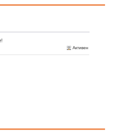
е!
Активен