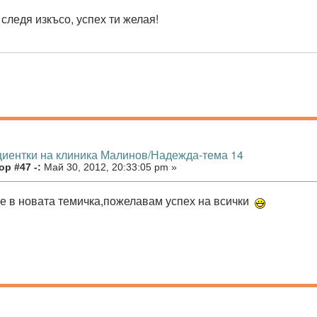
следя изкъсо, успех ти желая!
циентки на клиника Малинов/Надежда-тема 14
р #47 -:
Май 30, 2012, 20:33:05 pm »
е в новата темичка,пожелавам успех на всички