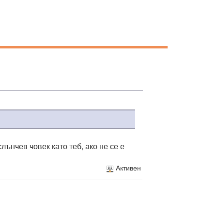
лънчев човек като теб, ако не се е
Активен