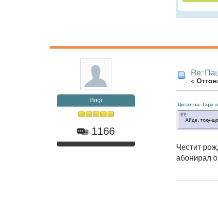
Re: Па
«
Отгово
Bogi
Цитат на: Тара в
Айде, току-щ
1166
Честит рожд
абонирал ощ