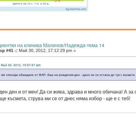
циентки на клиника Малинов/Надежда-тема 14
р #41 -:
Май 30, 2012, 17:12:29 pm »
 Май 30, 2012, 15:57:47 pm
о ме споходи обаждане от ФАР, баш на рождения ден - дано не си остана до тук с късмета
ен ден и от мен! Да си жива, здрава и много обичана! А за с
е късмета, струва ми се от днес няма избор - ще е с теб!