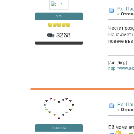
Re: Па
«
Отгово
pimi
Честит рож
На късмет 
3268
повече във
[/url][/img]
http://www.al
Re: Па
«
Отгово
Ей момиче
Insomnia