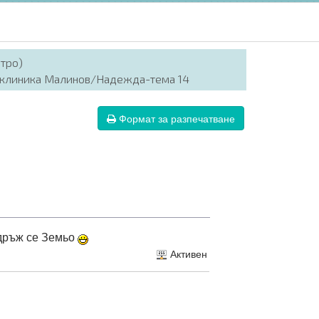
итро)
 клиника Малинов/Надежда-тема 14
Формат за разпечатване
,дръж се Земьо
Активен