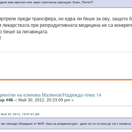
 дали има прегнил или чакат спонтанна овулация. Успех, Попчо!!!
иртреле преди трансфера, но едва ли беше за ову, защото 
м лекарствата при репродуктивната медицина не са конкретн
о беше за лигавицата.
!
циентки на клиника Малинов/Надежда-тема 14
р #46 -:
Май 30, 2012, 20:23:09 pm »
 Май 30, 2012, 15:57:47 pm
о ме споходи обаждане от ФАР, баш на рождения ден - дано не си остана до тук с късмета