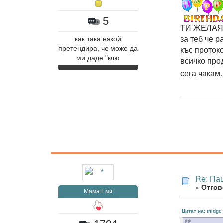
5
ТИ ЖЕЛАЯ Т
за теб че 
как така някой
къс проток
претендира, че може да
ми даде "клю
всичко про
сега чакам.
Re: Па
«
Отгово
Мама Еми
Цитат на: midge 