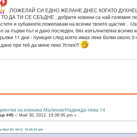
,ПОЖЕЛАЙ СИ ЕДНО ЖЕЛАНЕ ДНЕС КОГАТО ДУХНЕ
О ДА ТИ СЕ СБЪДНЕ , добрите новини са най-големия ти по
растете и хубавеете,пожелавам на всички твоето щастие . U
ол за първи път и дано последен, бях изпълнителна всичко к
дължи 11 дни - пункция след която имах леки болки около 3-
 дано при теб да мине леко Успех!!!
циентки на клиника Малинов/Надежда-тема 14
р #45 -:
Май 30, 2012, 19:38:05 pm »
в Май 30, 2012, 10:25:33 am