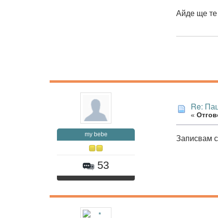
Айде ще те 
Re: Па
«
Отгово
my bebe
Записвам с
53