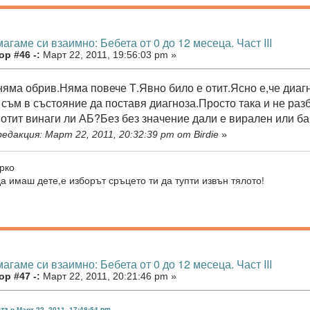
агаме си взаимно: Бебета от 0 до 12 месеца. Част III
р #46 -:
Март 22, 2011, 19:56:03 pm »
няма обрив.Няма повече Т.Явно било е отит.Ясно е,че диаг
 съм в състояние да поставя диагноза.Просто така и не раз
 отит винаги ли АБ?Без без значение дали е вирален или б
едакция: Март 22, 2011, 20:32:39 pm от Birdie
»
рко
 имаш дете,е изборът сръцето ти да тупти извън тялото!
агаме си взаимно: Бебета от 0 до 12 месеца. Част III
р #47 -:
Март 22, 2011, 20:21:46 pm »
za в Март 22, 2011, 17:48:54 pm