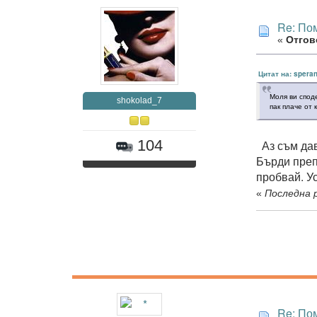
Re: Пом
«
Отгово
Цитат на: speran
Моля ви споде
shokolad_7
пак плаче от 
104
Аз съм дав
Бърди преп
пробвай. У
«
Последна р
Re: Пом