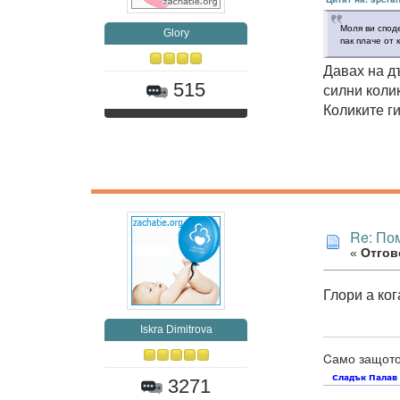
Моля ви споде
Glory
пак плаче от 
Давах на д
515
силни коли
Коликите ги
Re: Пом
«
Отгово
Глори а ког
Iskra Dimitrova
Cамо защото 
3271