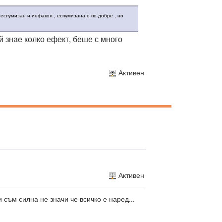
 еспумизан и инфакол , еспумизана е по-добре , но
 знае колко ефект, беше с много
Активен
Активен
 съм силна не значи че всичко е наред...