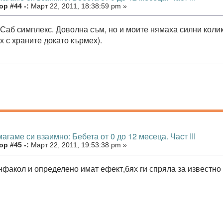
р #44 -:
Март 22, 2011, 18:38:59 pm »
 Саб симплекс. Доволна съм, но и моите нямаха силни колик
х с храните докато кърмех).
агаме си взаимно: Бебета от 0 до 12 месеца. Част III
р #45 -:
Март 22, 2011, 19:53:38 pm »
нфакол и определено имат ефект,бях ги спряла за известн