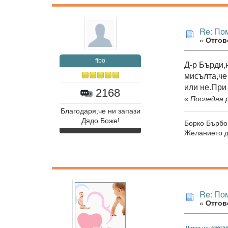
Re: Пом
«
Отгово
fibo
Д-р Бърди,
мисълта,че
или не.При
2168
«
Последна р
Благодаря,че ни запази
Дядо Боже!
Борко Бърбо
Желанието да
Re: Пом
«
Отгово
Цитат на: speran