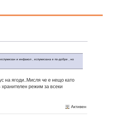
 еспумизан и инфакол , еспумизана е по-добре , но
с на ягоди..Мисля че е нещо като
в хранителен режим за всеки
Активен