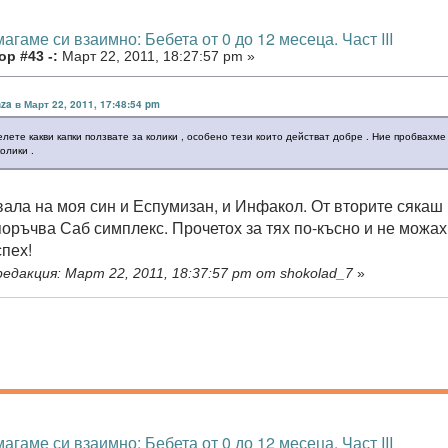
агаме си взаимно: Бебета от 0 до 12 месеца. Част III
р #43 -:
Март 22, 2011, 18:27:57 pm »
za в Март 22, 2011, 17:48:54 pm
лете какви капки ползвате за колики , особено тези които действат добре . Ние пробвахме
колики .
ала на моя син и Еспумизан, и Инфакол. От вторите сякаш
оръчва Саб симплекс. Прочетох за тях по-късно и не можах
спех!
едакция: Март 22, 2011, 18:37:57 pm от shokolad_7
»
агаме си взаимно: Бебета от 0 до 12 месеца. Част III