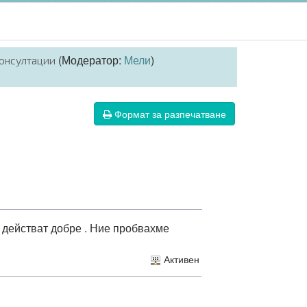
(Модератор:
Мели
)
онсултации
Формат за разпечатване
о действат добре . Ние пробвахме
.
Активен