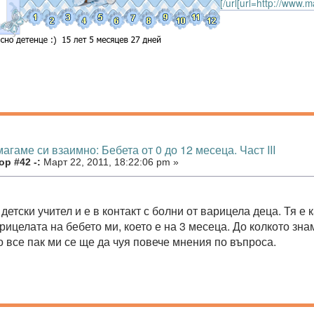
[/url[url=http://www
агаме си взаимно: Бебета от 0 до 12 месеца. Част III
р #42 -:
Март 22, 2011, 18:22:06 pm »
детски учител и е в контакт с болни от варицела деца. Тя е
рицелата на бебето ми, което е на 3 месеца. До колкото зн
о все пак ми се ще да чуя повече мнения по въпроса.