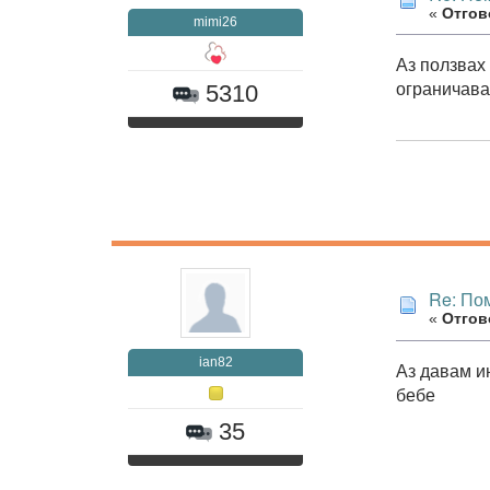
«
Отгово
mimi26
Аз ползвах
ограничава
5310
Re: Пом
«
Отгово
ian82
Аз давам и
бебе
35