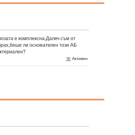
нозата е комплексна.Далеч съм от
брах,беше ли основателен този АБ
актериален?
Активен