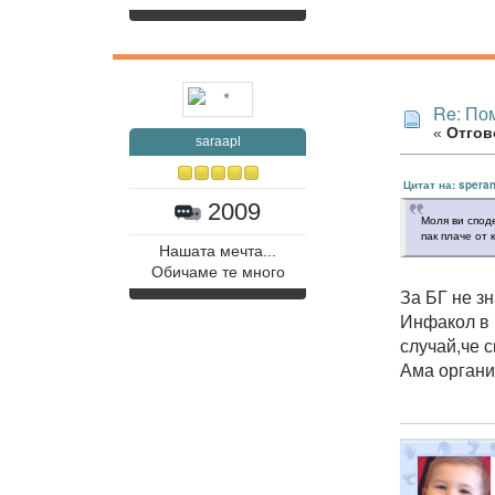
Re: Пом
«
Отгово
saraapl
Цитат на: speran
2009
Моля ви споде
пак плаче от 
Нашата мечта...
Обичаме те много
За БГ не з
Инфакол в 
случай,че с
Ама органи