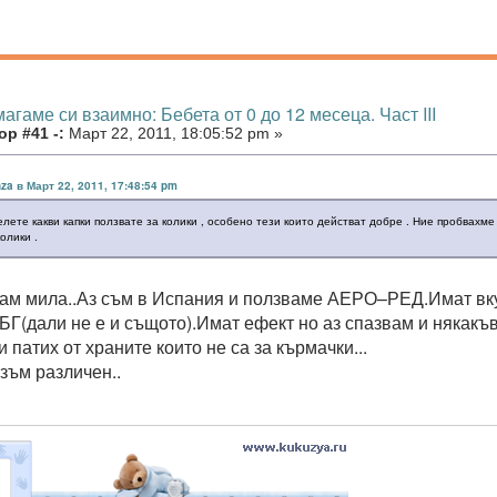
агаме си взаимно: Бебета от 0 до 12 месеца. Част III
р #41 -:
Март 22, 2011, 18:05:52 pm »
za в Март 22, 2011, 17:48:54 pm
лете какви капки ползвате за колики , особено тези които действат добре . Ние пробвахме
колики .
нам мила..Аз съм в Испания и ползваме АЕРО–РЕД.Имат вку
БГ(дали не е и същото).Имат ефект но аз спазвам и някакъ
и патих от храните които не са за кърмачки...
зъм различен..