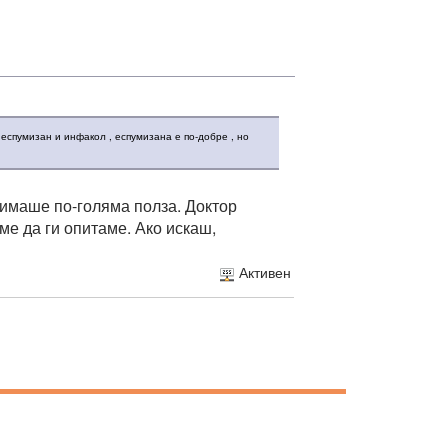
 еспумизан и инфакол , еспумизана е по-добре , но
 имаше по-голяма полза. Доктор
ме да ги опитаме. Ако искаш,
Активен