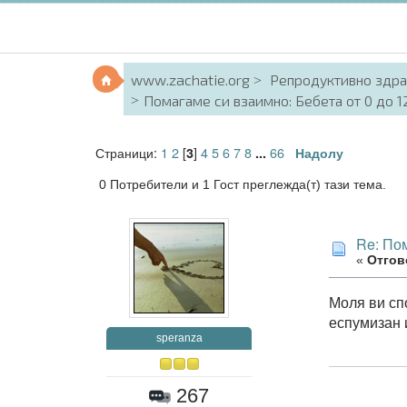
www.zachatie.org
Репродуктивно здр
Помагаме си взаимно: Бебета от 0 до 12 
Страници:
1
2
[
]
4
5
6
7
8
66
3
...
Надолу
0 Потребители и 1 Гост преглежда(т) тази тема.
Re: Пом
«
Отгово
Моля ви спо
еспумизан и
speranza
267