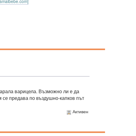
.mamaibebe.com]
 карала варицела. Възможно ли е да
ам се предава по въздушно-капков път
Активен