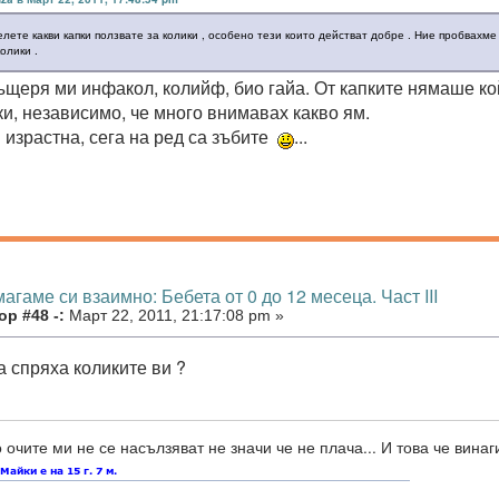
лете какви капки ползвате за колики , особено тези които действат добре . Ние пробвахме
колики .
ъщеря ми инфакол, колийф, био гайа. От капките нямаше кой
ки, независимо, че много внимавах какво ям.
 израстна, сега на ред са зъбите
...
агаме си взаимно: Бебета от 0 до 12 месеца. Част III
р #48 -:
Март 22, 2011, 21:17:08 pm »
а спряха коликите ви ?
очите ми не се насълзяват не значи че не плача... И това че винаги