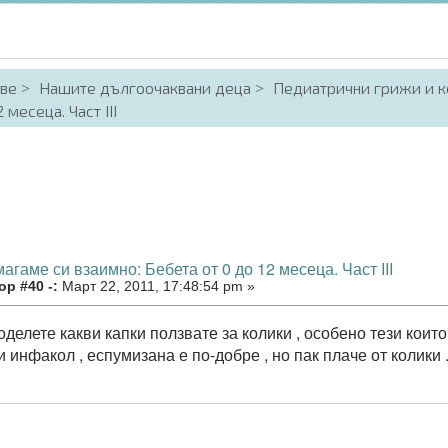
аве
Нашите дългоочаквани деца
Педиатрични грижи и к
месеца. Част III
агаме си взаимно: Бебета от 0 до 12 месеца. Част III
р #40 -:
Март 22, 2011, 17:48:54 pm »
делете какви капки ползвате за колики , особено тези коит
 инфакол , еспумизана е по-добре , но пак плаче от колики 