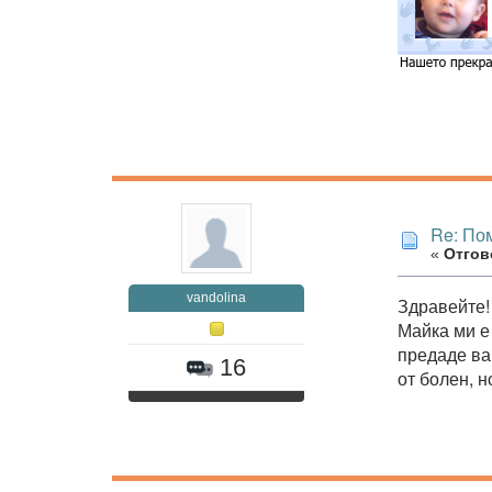
Re: Пом
«
Отгово
vandolina
Здравейте!
Майка ми е 
предаде ва
16
от болен, н