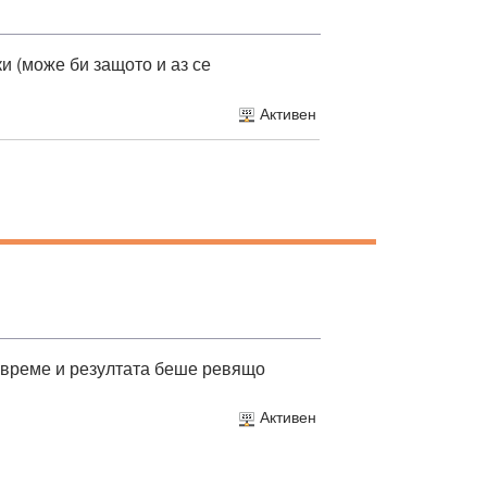
и (може би защото и аз се
Активен
о време и резултата беше ревящо
Активен