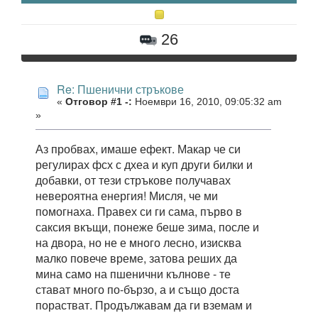
26
Re: Пшенични стръкове
«
Отговор #1 -:
Ноември 16, 2010, 09:05:32 am
»
Аз пробвах, имаше ефект. Макар че си
регулирах фсх с дхеа и куп други билки и
добавки, от тези стръкове получавах
невероятна енергия! Мисля, че ми
помогнаха. Правех си ги сама, първо в
саксия вкъщи, понеже беше зима, после и
на двора, но не е много лесно, изисква
малко повече време, затова реших да
мина само на пшенични кълнове - те
стават много по-бързо, а и също доста
порастват. Продължавам да ги вземам и