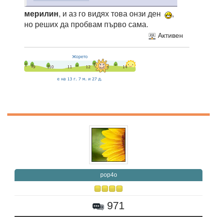
мерилин
, и аз го видях това онзи ден
,
но реших да пробвам първо сама.
Активен
pop4o
971