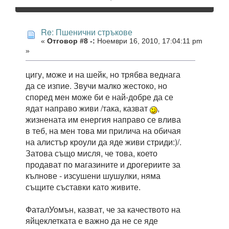
Re: Пшенични стръкове
«
Отговор #8 -:
Ноември 16, 2010, 17:04:11 pm
»
цигу, може и на шейк, но трябва веднага
да се изпие. Звучи малко жестоко, но
според мен може би е най-добре да се
ядат направо живи /така, казват
,
жизнената им енергия направо се влива
в теб, на мен това ми прилича на обичая
на алистър кроули да яде живи стриди:)/.
Затова също мисля, че това, което
продават по магазините и дрогериите за
кълнове - изсушени шушулки, няма
същите съставки като живите.
ФаталУомън, казват, че за качеството на
яйцеклетката е важно да не се яде