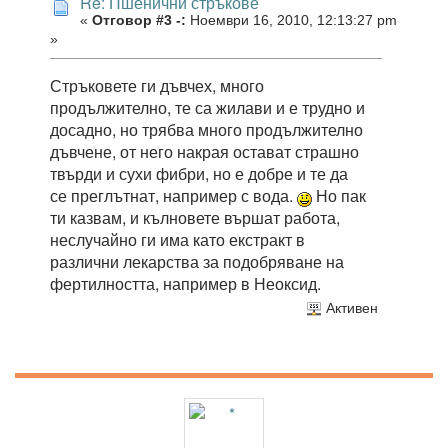
Re: Пшенични стръкове
«
Отговор #3 -:
Ноември 16, 2010, 12:13:27 pm
»
Стръковете ги дъвчех, много
продължително, те са жилави и е трудно и
досадно, но трябва много продължително
дъвчене, от него накрая остават страшно
твърди и сухи фибри, но е добре и те да
се преглътнат, например с вода.
Но пак
ти казвам, и кълновете вършат работа,
неслучайно ги има като екстракт в
различни лекарства за подобряване на
фертилността, например в Неоксид.
Активен