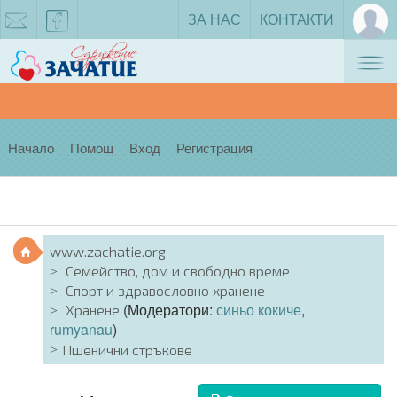
ЗА НАС
КОНТАКТИ
Tog
zachatie@gmail.com
facebook
nav
Начало
Помощ
Вход
Регистрация
www.zachatie.org
Семейство, дом и свободно време
Спорт и здравословно хранене
(Модератори:
синьо кокиче
,
Хранене
rumyanau
)
Пшенични стръкове