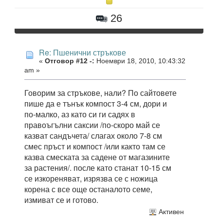
26
Re: Пшенични стръкове
«
Отговор #12 -:
Ноември 18, 2010, 10:43:32
am »
Говорим за стръкове, нали? По сайтовете
пише да е тънък компост 3-4 см, дори и
по-малко, аз като си ги садях в
правоъгълни саксии /по-скоро май се
казват сандъчета/ слагах около 7-8 см
смес пръст и компост /или както там се
казва смеската за садене от магазините
за растения/. после като станат 10-15 см
се изкореняват, изрязва се с ножица
корена с все още останалото семе,
измиват се и готово.
Активен