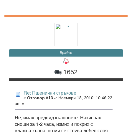
Врабчо
1652
Re: Пшенични стръкове
«
Отговор #13 -:
Ноември 18, 2010, 10:46:22
am »
Не, имах предвид кълновете. Накиснах
снощи за 1-2 часа, измих и покрих с
влажна кърпа, но ми се струва дебел слоя