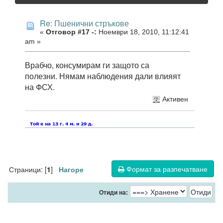
Re: Пшенични стръкове
«
Отговор #17 -:
Ноември 18, 2010, 11:12:41
am »
Врабчо, консумирам ги защото са
полезни. Нямам наблюдения дали влияят
на ФСХ.
Активен
Формат за разпечатване
Страници: [
]
1
Нагоре
Отиди на: