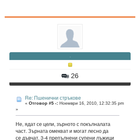
.
26
Re: Пшенични стръкове
«
Отговор #5 -:
Ноември 16, 2010, 12:32:35 pm
»
Не, ядат се цели, зърното с покълналата
част. Зърната омекват и могат лесно да
се дъвчат. 3-4 препълнени супени лъжици