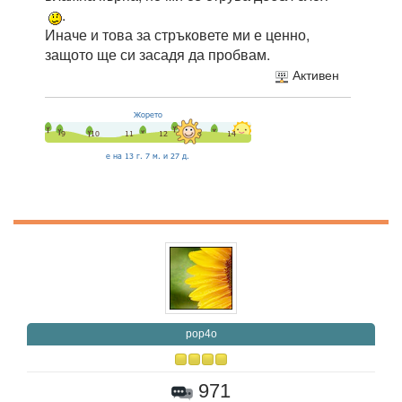
.
Иначе и това за стръковете ми е ценно,
защото ще си засадя да пробвам.
Активен
pop4o
971