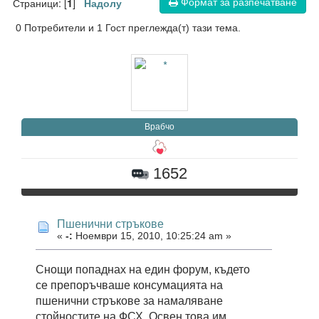
Формат за разпечатване
Страници: [
]
1
Надолу
0 Потребители и 1 Гост преглежда(т) тази тема.
Врабчо
1652
Пшенични стръкове
«
-:
Ноември 15, 2010, 10:25:24 am »
Снощи попаднах на един форум, където
се препоръчваше консумацията на
пшенични стръкове за намаляване
стойностите на ФСХ. Освен това им