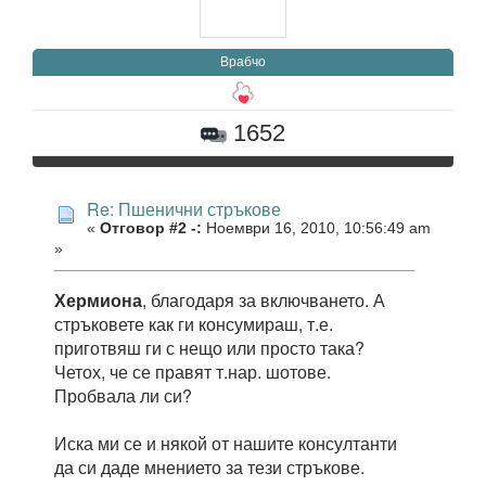
Врабчо
1652
Re: Пшенични стръкове
«
Отговор #2 -:
Ноември 16, 2010, 10:56:49 am
»
Хермиона
, благодаря за включването. А
стръковете как ги консумираш, т.е.
приготвяш ги с нещо или просто така?
Четох, че се правят т.нар. шотове.
Пробвала ли си?
Иска ми се и някой от нашите консултанти
да си даде мнението за тези стръкове.