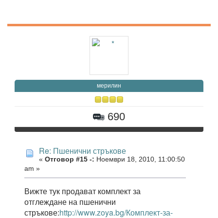
мерилин
690
Re: Пшенични стръкове
«
Отговор #15 -:
Ноември 18, 2010, 11:00:50
am »
Вижте тук продават комплект за
отглеждане на пшенични
стръкове:
http://www.zoya.bg/Комплект-за-