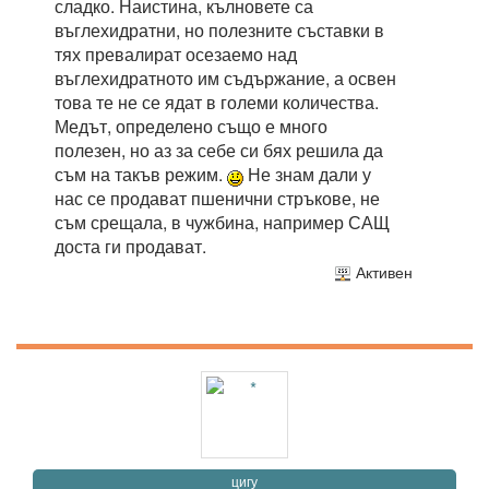
сладко. Наистина, кълновете са
въглехидратни, но полезните съставки в
тях превалират осезаемо над
въглехидратното им съдържание, а освен
това те не се ядат в големи количества.
Медът, определено също е много
полезен, но аз за себе си бях решила да
съм на такъв режим.
Не знам дали у
нас се продават пшенични стръкове, не
съм срещала, в чужбина, например САЩ
доста ги продават.
Активен
цигу