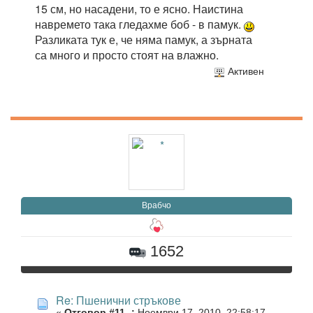
15 см, но насадени, то е ясно. Наистина
навремето така гледахме боб - в памук.
Разликата тук е, че няма памук, а зърната
са много и просто стоят на влажно.
Активен
Врабчо
1652
Re: Пшенични стръкове
«
Отговор #11 -:
Ноември 17, 2010, 22:58:17