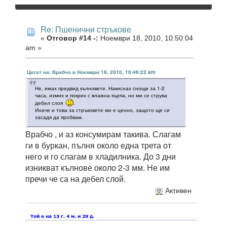
Re: Пшенични стръкове
«
Отговор #14 -:
Ноември 18, 2010, 10:50:04
am »
Цитат на: Врабчо в Ноември 18, 2010, 10:46:22 am
Не, имах предвид кълновете. Накиснах снощи за 1-2
часа, измих и покрих с влажна кърпа, но ми се струва
дебел слоя
.
Иначе и това за стръковете ми е ценно, защото ще си
засадя да пробвам.
Врабчо , и аз консумирам такива. Слагам
ги в буркан, пълня около една трета от
него и го слагам в хладилника. До 3 дни
изникват кълнове около 2-3 мм. Не им
пречи че са на дебел слой.
Активен