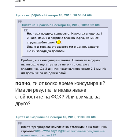
am »
Цитат на: pop4o в Ноември 18, 2010, 10:50:04 am
Цитат на: Врабчо в Ноември 18, 2010, 10:46:22 am
Не, имах предвид кълновете. Накиснах снощи за 1-
2 часа, измих и покрих с влажна кърпа, но ми се
струва дебел слоя
.
Иначе и това за стръковете ми е ценно, защото
ще си засадя да пробвам.
Врабчо , и аз консумирам такива. Слагам ги в буркан,
пълня около една трета от него и го слагам в
хладилника. До 3 дни изникват кълнове около 2-3 мм. Не
им пречи че са на дебел слой.
попчо
, ти от колко време консумираш?
Има ли резултат в намаляване
стойностите на ФСХ? Или взимаш за
друго?
Цитат на: мерилин в Ноември 18, 2010, 11:00:50 am
Вижте тук продават комплект за отглеждане на пшенични
стръкове:
http://www.zoya.bg/Комплект-за-отглеждане-на-
пшенични-стръкове.917