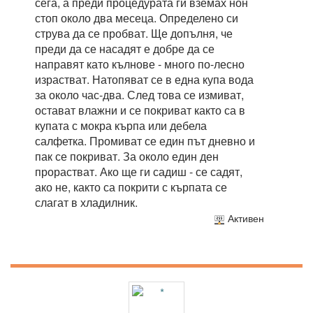
сега, а преди процедурата ги вземах нон
стоп около два месеца. Определено си
струва да се пробват. Ще допълня, че
преди да се насадят е добре да се
направят като кълнове - много по-лесно
израстват. Натопяват се в една купа вода
за около час-два. След това се измиват,
остават влажни и се покриват както са в
купата с мокра кърпа или дебела
салфетка. Промиват се един път дневно и
пак се покриват. За около един ден
прорастват. Ако ще ги садиш - се садят,
ако не, както са покрити с кърпата се
слагат в хладилник.
Активен