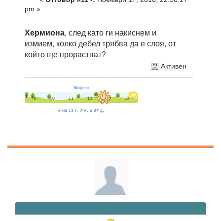
pm »
Хермиона
, след като ги накиснем и
измием, колко дебел трябва да е слоя, от
който ще прорастват?
Активен
.