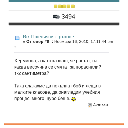
3494
Re: Пшенични стръкове
«
Отговор #9 -:
Ноември 16, 2010, 17:11:44 pm
»
Хермиона, а като казваш, че растат, на
каква височина се смятат за пораснали?
1-2 сантиметра?
Така слагахме да покълнат боб и леща в
малките класове, да онагледим учебния
процес, много щуро беше.
Активен