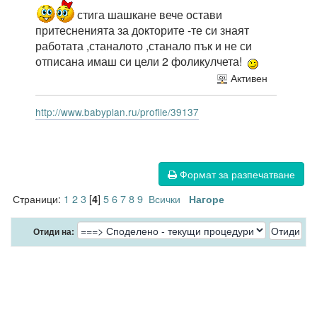
стига шашкане вече остави
притесненията за докторите -те си знаят
работата ,станалото ,станало пък и не си
отписана имаш си цели 2 фоликулчета!
Активен
http://www.babyplan.ru/profile/39137
Формат за разпечатване
Страници:
1
2
3
[
]
5
6
7
8
9
Всички
4
Нагоре
Отиди на: