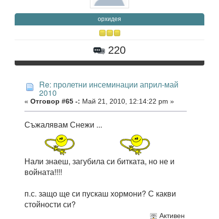
орхидея
220
Re: пролетни инсеминации април-май
2010
«
Отговор #65 -:
Май 21, 2010, 12:14:22 pm »
Съжалявам Снежи ...
Нали знаеш, загубила си битката, но не и
войната!!!!
п.с. защо ще си пускаш хормони? С какви
стойности си?
Активен