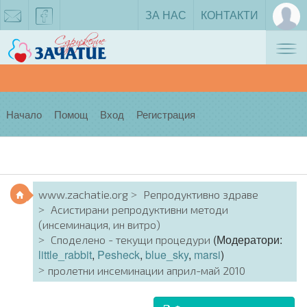
ЗА НАС
КОНТАКТИ
Tog
zachatie@gmail.com
facebook
nav
Начало
Помощ
Вход
Регистрация
www.zachatie.org
Репродуктивно здраве
Асистирани репродуктивни методи
(инсеминация, ин витро)
(Модератори:
Споделено - текущи процедури
little_rabbit
,
Pesheck
,
blue_sky
,
marsi
)
пролетни инсеминации април-май 2010