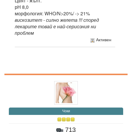
Цвят - жълт.
рН 8,0
морфология: WHO/N>20%/ -> 21%
вискозитет - силно желета !!! според
лекарите товай е най-сериозния ни
проблем
Активен
Чоки
713