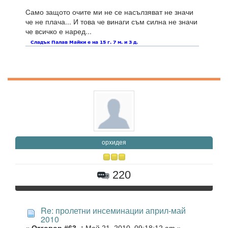
Cамо защото очите ми не се насълзяват не значи
че не плача... И това че винаги съм силна не значи
че всичко е наред...
орхидея
220
Re: пролетни инсеминации април-май
2010