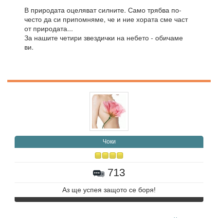
В природата оцеляват силните. Само трябва по-
често да си припомняме, че и ние хората сме част
от природата...
За нашите четири звездички на небето - обичаме
ви.
Чоки
713
Аз ще успея защото се боря!