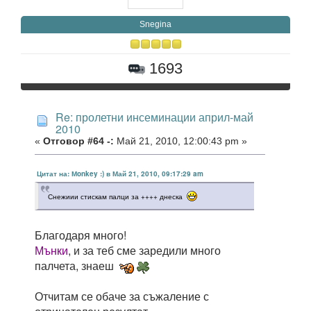
Snegina
1693
Re: пролетни инсеминации април-май
2010
«
Отговор #64 -:
Май 21, 2010, 12:00:43 pm »
Цитат на: Мonkey :) в Май 21, 2010, 09:17:29 am
Снежиии стискам палци за ++++ днеска
Благодаря много!
Мънки
, и за теб сме заредили много
палчета, знаеш
Отчитам се обаче за съжаление с