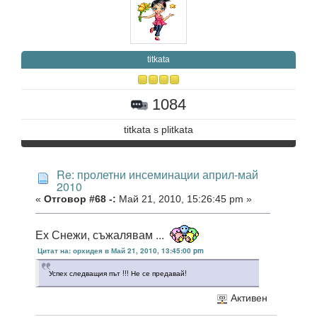
titkata
1084
titkata s plitkata
Re: пролетни инсеминации април-май
2010
«
Отговор #68 -:
Май 21, 2010, 15:26:45 pm »
Ех Снежи, съжалявам ...
Цитат на: орхидея в Май 21, 2010, 13:45:00 pm
Успех следващия път !!! Не се предавай!
Активен