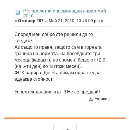
Re: пролетни инсеминации април-май
2010
«
Отговор #67 -:
Май 21, 2010, 13:45:00 pm »
Според мен добре сте решили да го
следите.
Аз също го правя, защото съм в горната
граница на нормата. За поселдните три
месеца (карам го по спомен) беше от 12,6
(на 5-ти ден) до 8 (този месец).
ФСХ варира. Досега нямам една с една
еднаква стойност!
Успех следващия път !!! Не се предвай!
Активен