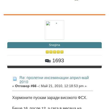
Snegina
1693
Re: пролетни инсеминации април-май
2010
«
Отговор #66 -:
Май 21, 2010, 12:18:53 pm »
Хормоните пускам заради високото ФСХ.
Беше 16, после 12, а сега в месеца на