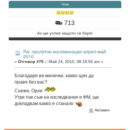
Чоки
713
Аз ще успея защото се боря!
Re: пролетни инсеминации април-май
2010
«
Отговор #75 -:
Май 24, 2010, 08:18:56 am »
Благодаря ви милички, какво щях да
правя без вас?
Снежи, Орхи
Утре пак съм на изследвания и ФМ, ще
докладвам какво е станало
Активен