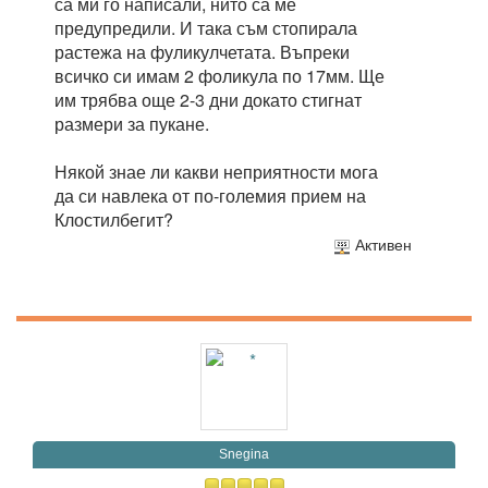
са ми го написали, нито са ме
предупредили. И така съм стопирала
растежа на фуликулчетата. Въпреки
всичко си имам 2 фоликула по 17мм. Ще
им трябва още 2-3 дни докато стигнат
размери за пукане.
Някой знае ли какви неприятности мога
да си навлека от по-големия прием на
Клостилбегит?
Активен
Snegina