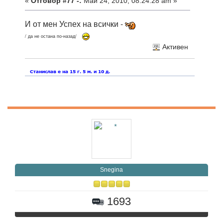
«
Отговор #77 -:
Май 24, 2010, 08:24:28 am »
И от мен Успех на всички -
/ да не остана по-назад/
Активен
Snegina
1693