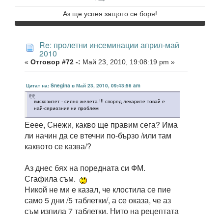
Аз ще успея защото се боря!
Re: пролетни инсеминации април-май
2010
«
Отговор #72 -:
Май 23, 2010, 19:08:19 pm »
Цитат на: Snegina в Май 23, 2010, 09:43:56 am
вискозитет - силно желета !!! според лекарите товай е
най-сериозния ни проблем
Ееее, Снежи, какво ще правим сега? Има
ли начин да се втечни по-бързо /или там
каквото се казва/?
Аз днес бях на поредната си ФМ.
Сгафила съм.
Никой не ми е казал, че клостила се пие
само 5 дни /5 таблетки/, а се оказа, че аз
съм изпила 7 таблетки. Нито на рецептата