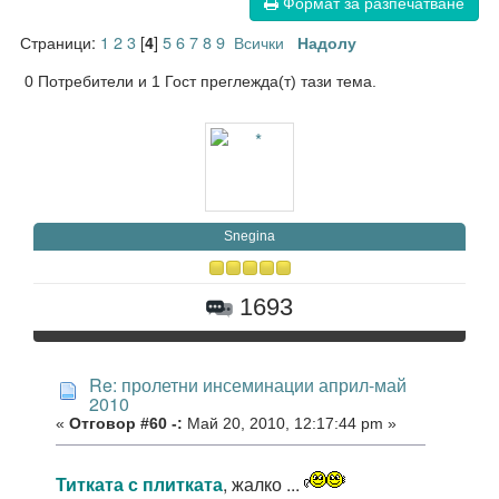
Формат за разпечатване
Страници:
1
2
3
[
]
5
6
7
8
9
Всички
4
Надолу
0 Потребители и 1 Гост преглежда(т) тази тема.
Snegina
1693
Re: пролетни инсеминации април-май
2010
«
Отговор #60 -:
Май 20, 2010, 12:17:44 pm »
Титката с плитката
, жалко ...