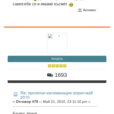
самосебе си и имаме късмет
Активен
Snegina
1693
Re: пролетни инсеминации април-май
2010
«
Отговор #70 -:
Май 21, 2010, 23:11:10 pm »
Браво, Чоки!