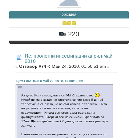
орхидея
220
Re: пролетни инсеминации април-май
2010
«
Отговор #74 -:
Май 24, 2010, 01:50:51 am »
Цитат на: Чоки в Май 23, 2010, 19:08:19 pm
Аз днес бях на поредната си ФМ. Сгафила съм.
Никой не ми е казал, че клостила се пие само 5 дни /5
таблетки/, а се оказа, че аз съм изпила 7 таблетки. Нито
на рецептата са ми го написали, нито са ме
предупредили. И така съм стопирала растежа на
фуликулчетата. Въпреки всичко си имам 2 фоликула по
17мм. Ще им трябва още 2-3 дни докато стигнат размери
за пукане.
Някой знае ли какви неприятности мога да си навлека от