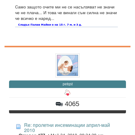
Cамо защото очите ми не се насълзяват не значи
че не плача... И това че винаги съм силна не значи
че всичко е наред...
petqst
4065
Re: пролетни инсеминации април-май
2010