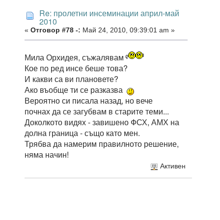
Re: пролетни инсеминации април-май
2010
«
Отговор #78 -:
Май 24, 2010, 09:39:01 am »
Мила Орхидея, съжалявам
Кое по ред инсе беше това?
И какви са ви плановете?
Ако въобще ти се разказва
Вероятно си писала назад, но вече
почнах да се загубвам в старите теми...
Доколкото видях - завишено ФСХ, АМХ на
долна граница - също като мен.
Трябва да намерим правилното решение,
няма начин!
Активен