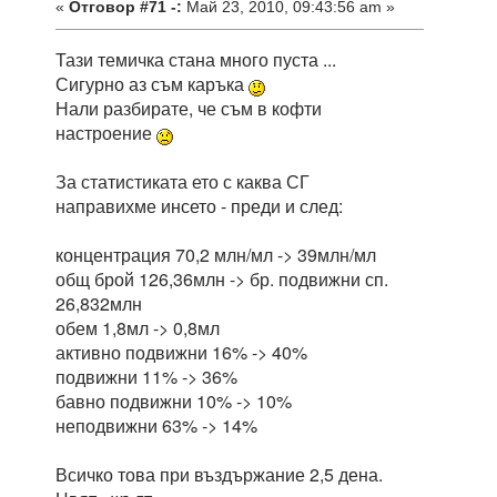
«
Отговор #71 -:
Май 23, 2010, 09:43:56 am »
Тази темичка стана много пуста ...
Сигурно аз съм каръка
Нали разбирате, че съм в кофти
настроение
За статистиката ето с каква СГ
направихме инсето - преди и след:
концентрация 70,2 млн/мл -> 39млн/мл
общ брой 126,36млн -> бр. подвижни сп.
26,832млн
обем 1,8мл -> 0,8мл
активно подвижни 16% -> 40%
подвижни 11% -> 36%
бавно подвижни 10% -> 10%
неподвижни 63% -> 14%
Всичко това при въздържание 2,5 дена.