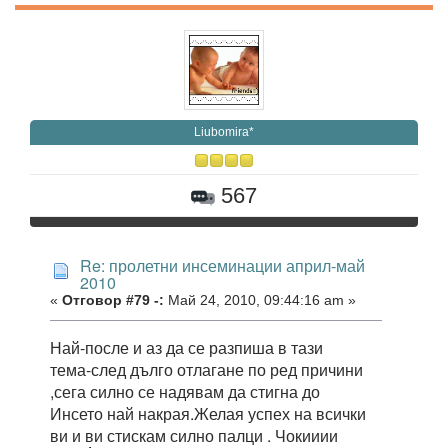
Liubomira*
567
Re: пролетни инсеминации април-май
2010
«
Отговор #79 -:
Май 24, 2010, 09:44:16 am »
Най-после и аз да се разпиша в тази
тема-след дълго отлагане по ред причини
,сега силно се надявам да стигна до
Инсето най накрая.Желая успех на всички
ви и ви стискам силно палци . Чокииии