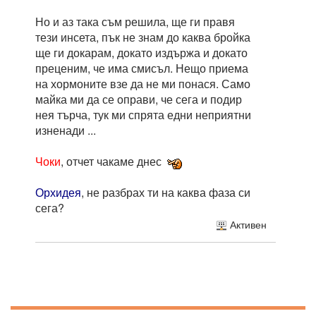
Но и аз така съм решила, ще ги правя
тези инсета, пък не знам до каква бройка
ще ги докарам, докато издържа и докато
преценим, че има смисъл. Нещо приема
на хормоните взе да не ми понася. Само
майка ми да се оправи, че сега и подир
нея търча, тук ми спрята едни неприятни
изненади ...
Чоки
, отчет чакаме днес
Орхидея
, не разбрах ти на каква фаза си
сега?
Активен