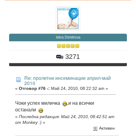
Iskra Dimitrova
3271
Re: пролетни инсеминации април-май
2010
«
Отговор #76 -:
Май 24, 2010, 08:22:32 am »
Чоки успех миличка
,и на всички
останали
«
Последна редакция: Май 24, 2010, 08:42:51 am
от Мonkey :)
»
Активен