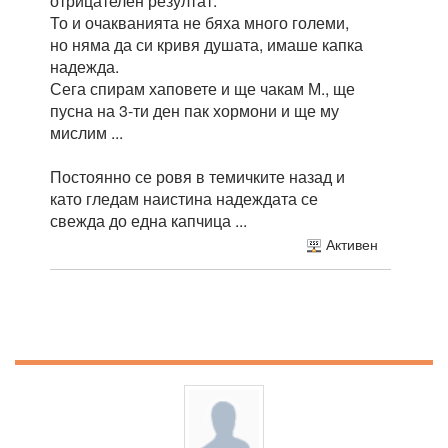
отрицателен резултат.
То и очакванията не бяха много големи,
но няма да си кривя душата, имаше капка
надежда.
Сега спирам хаповете и ще чакам М., ще
пусна на 3-ти ден пак хормони и ще му
мислим ...
Постоянно се ровя в темичките назад и
като гледам наистина надеждата се
свежда до една капчица ...
Активен