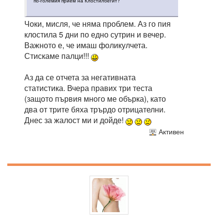
по-големия прием на Клостилбегит?
Чоки, мисля, че няма проблем. Аз го пия
клостила 5 дни по едно сутрин и вечер.
Важното е, че имаш фоликулчета.
Стискаме палци!!!
Аз да се отчета за негативната
статистика. Вчера правих три теста
(защото първия много ме обърка), като
два от трите бяха трърдо отрицателни.
Днес за жалост ми и дойде!
Активен