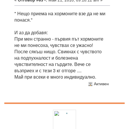
«
Отговор #63 -:
Май 21, 2010, 09:18:12 am »
" Нещо приема на хормоните взе да не ми
понася."
И аз да добавя:
При мен странно - първия път хормоните
не ми понесоха, чувствах се ужасно!
После сякъш нищо. Свикнах с чувството
на подпухналост и болезнена
чувствителност на гърдите. Вече се
възприех и с тези 3 кг отгоре ....
Май при всеки е много индивидуално.
Активен