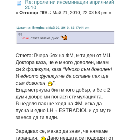
Re: пролетни инсеминации април-май
2010
«
Отговор #69 -:
Май 21, 2010, 22:03:58 pm »
Цитат на: Snegina в Май 20, 2010, 12:17:44 pm
Чоки
, отчет чакаме днес
Отчета: Вчера бях на ФМ, 9-ти ден от МЦ.
Доктора каза, че е много доволен, имам
си 2 фоликули, каза
"Много съм доволен!
И едното фуликулче да остане пак ще
съм доволен
"
.
Ендометриума бил много добър, а бе с 2
думи добре ми понася стимулацията.
В неделя пак ще ходя на ФМ, иска да
пусна и едно LH + ESTRADIOL и да му ги
занеса да ги види.
Зарадвах се, макар да знам, че нямаме
гаранция.
Дано нещата се подредят от