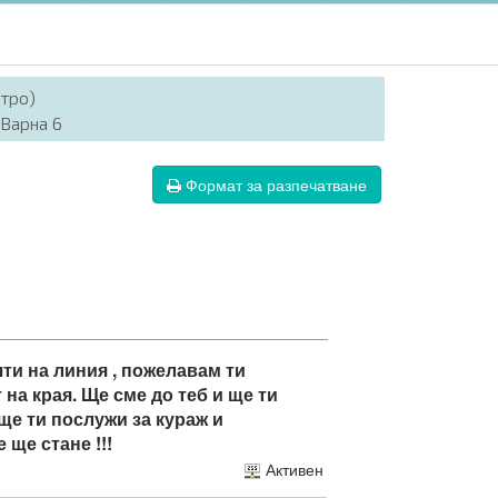
итро)
 Варна 6
Формат за разпечатване
чти на линия , пожелавам ти
на края. Ще сме до теб и ще ти
 ще ти послужи за кураж и
 ще стане !!!
Активен