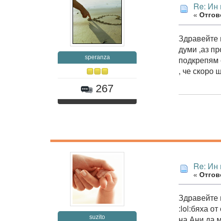
Re: Ин 
«
Отгово
Здравейте 
думи ,аз пр
speranza
подкрепям о
, че скоро 
267
Re: Ин 
«
Отгово
Здравейте 
:lol:бяха 
suzito
на Ани да 