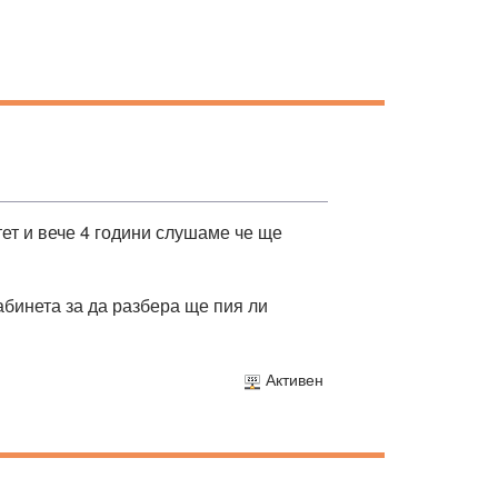
тет и вече 4 години слушаме че ще
абинета за да разбера ще пия ли
Активен