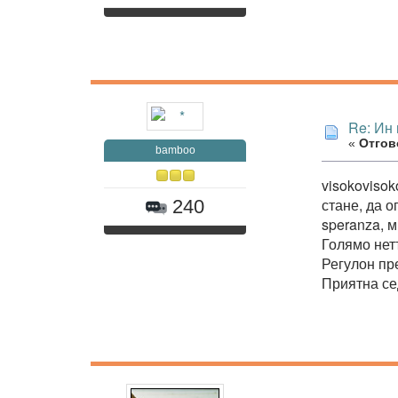
Re: Ин 
«
Отгово
bamboo
visokovisok
стане, да о
240
speranza, 
Голямо нет
Регулон пре
Приятна се