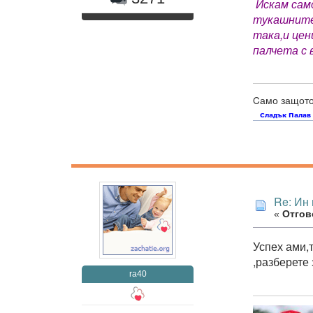
Искам само
тукашните 
така,и цен
палчета с
Cамо защото 
Re: Ин 
«
Отгово
Успех ами,т
,разберете 
ra40