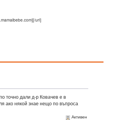
.mamaibebe.com]
[/url]
по точно дали д-р Ковачев е в
ля ако някой знае нещо по въпроса
Активен