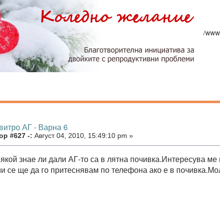
/www
витро АГ - Варна 6
р #627 -:
Август 04, 2010, 15:49:10 pm »
якой знае ли дали АГ-то са в лятна почивка.Интересува ме 
ми се ще да го притеснявам по телефона ако е в почивка.Мо