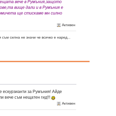
нещата вече в Румъния,защото
ове,та вище дали и в Румъния е
момичета ще стискаме мн силно
Активен
 съм силна не значи че всичко е наред...
се ескурзианти за Румъния! Айде
ли вече съм нещатен гид!!!
Активен