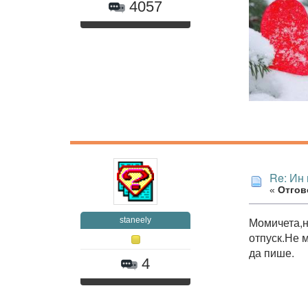
4057
Re: Ин 
«
Отгово
Момичета,н
staneely
отпуск.Не 
да пише.
4