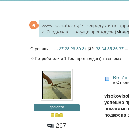
www.zachatie.org
Репродуктивно здр
(Моде
Споделено - текущи процедури
Страници:
1
27
28
29
30
31
[
]
33
34
35
36
37
...
32
..
0 Потребители и 1 Гост преглежда(т) тази тема.
Re: Ин 
«
Отгово
visokoviso
успешна пр
speranza
помагаме с
подкрепа в
267