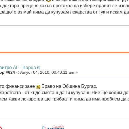
к доктора преценя какъв протокол да избере правят се изс
защото аз май няма да купувам лекарства от тук и искам да
витро АГ - Варна 6
р #624 -:
Август 04, 2010, 00:43:11 am »
ито финансиране
Браво на Община Бургас.
карствата - от къде смяташ да ги купуваш. Ние ще ходим до
аем какви лекарства ще трябват и няма да има проблем да 