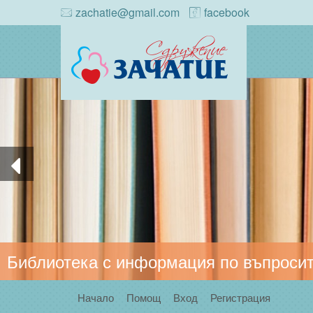
zachatie@gmail.com
facebook
Библиотека с информация по въпросит
Начало
Помощ
Вход
Регистрация