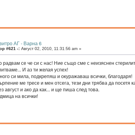
витро АГ - Варна 6
р #621 -:
Август 02, 2010, 11:31:56 am »
o радвам се че си с нас! Ние също сме с неизяснен стерили
питваме... И аз ти желая успех!
много си мила, подкрепяш и окуражаваш всички, благодаря!
ърпение ме тресе и мен отсега, тези дни трябва да посетя к
з август и ако да как... и ще пиша след това.
дмица на всички!