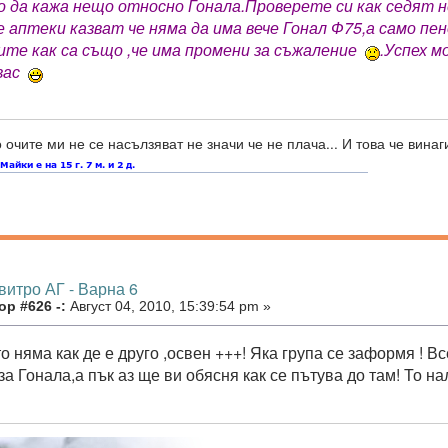
 да кажа нещо относно Гонала.Проверете си как седят 
аптеки казват че няма да има вече Гонал Ф75,а само пен
ите как са също ,че има промени за съжаление
.Успех 
 вас
очите ми не се насълзяват не значи че не плача... И това че винаги
витро АГ - Варна 6
р #626 -:
Август 04, 2010, 15:39:54 pm »
о няма как де е друго ,освен +++! Яка група се заформя ! В
за Гонала,а пък аз ще ви обясня как се пътува до там! То на