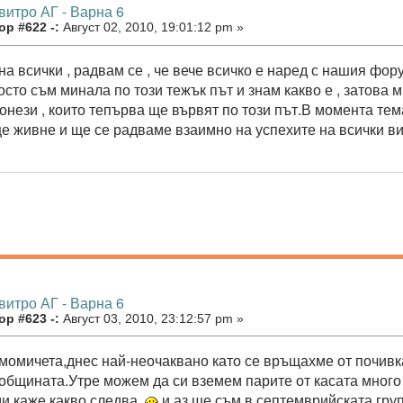
витро АГ - Варна 6
р #622 -:
Август 02, 2010, 19:01:12 pm »
на всички , радвам се , че вече всичко е наред с нашия фор
осто съм минала по този тежък път и знам какво е , затова м
нези , които тепърва ще вървят по този път.В момента тема
ще живне и ще се радваме взаимно на успехите на всички ви
витро АГ - Варна 6
р #623 -:
Август 03, 2010, 23:12:57 pm »
момичета,днес най-неочаквано като се връщахме от почивк
от общината.Утре можем да си вземем парите от касата мног
ми каже какво следва
и аз ще съм в септемврийската гру