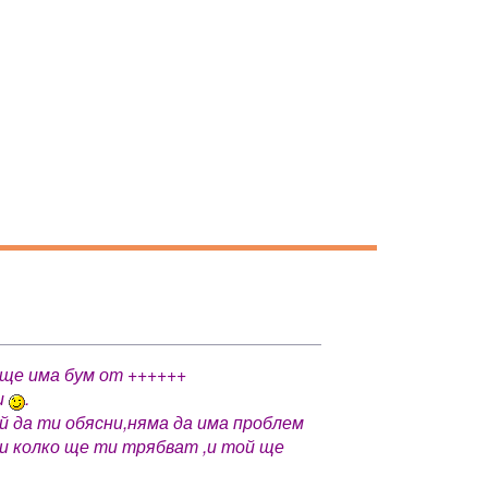
 ще има бум от ++++++
ки
.
й да ти обясни,няма да има проблем
и и колко ще ти трябват ,и той ще