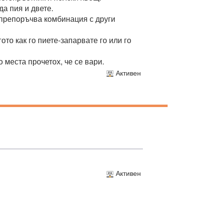
да пия и двете.
й препоръчва комбинация с други
ото как го пиете-запарвате го или го
 места прочетох, че се вари.
Активен
Активен