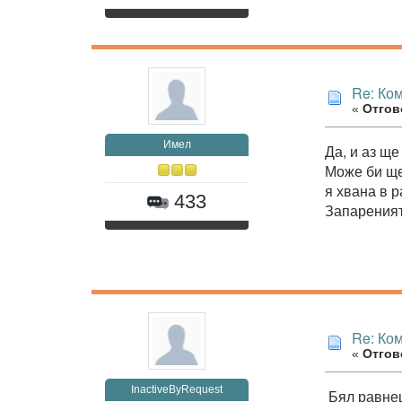
Re: Ко
«
Отгово
Имел
Да, и аз ще
Може би ще
я хвана в 
433
Запареният
Re: Ко
«
Отгово
InactiveByRequest
Бял равнец