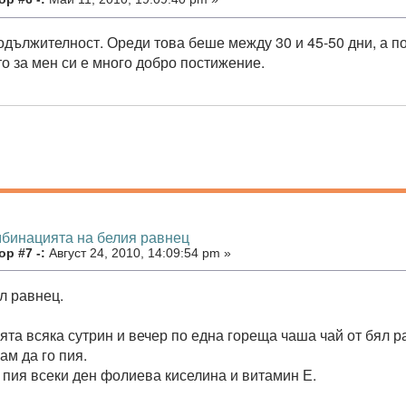
родължителност. Ореди това беше между 30 и 45-50 дни, а по
то за мен си е много добро постижение.
мбинацията на белия равнец
р #7 -:
Август 24, 2010, 14:09:54 pm »
л равнец.
ята всяка сутрин и вечер по една гореща чаша чай от бял р
ам да го пия.
 пия всеки ден фолиева киселина и витамин Е.