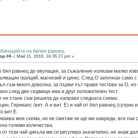
мбинацията на белия равнец
р #4 -:
Май 11, 2010, 16:35:27 pm »
о бял равнец до овулация, за съжаление излизам малко извъ
алмацин (калций, магнезий и цинк). След О започнах само с
къл съм много доволна, за първи път правя тестове за О, н
Дано след две седмици има и друг положителен тест.
че не стане съм решила да направя следната схема:
ин, Герикапс (вит. А и вит. Е) и чай от бял равнец (сутрин и
о вит Е.
якаква моя схема, но не смятам че ще ми навреди, все пак 
бено големи количества.
 от този чай цикъла ми се регулира значително, не знам да