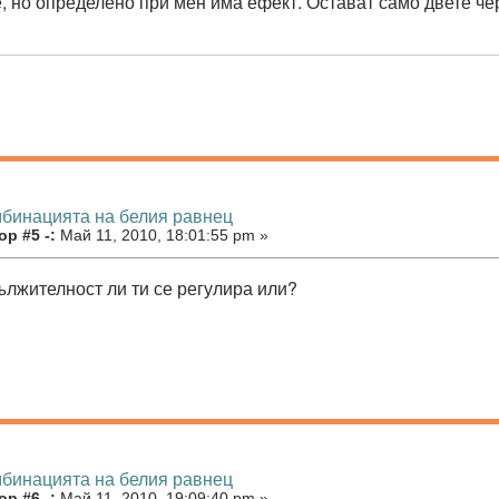
, но определено при мен има ефект. Остават само двете ч
мбинацията на белия равнец
р #5 -:
Май 11, 2010, 18:01:55 pm »
лжителност ли ти се регулира или?
мбинацията на белия равнец
р #6 -:
Май 11, 2010, 19:09:40 pm »