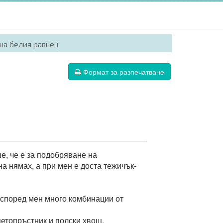
на белия равнец
Формат за разпечатване
ше, че е за подобряване на
а нямах, а при мен е доста тежичък-
о според мен много комбинации от
петопръстник и полски хвощ.