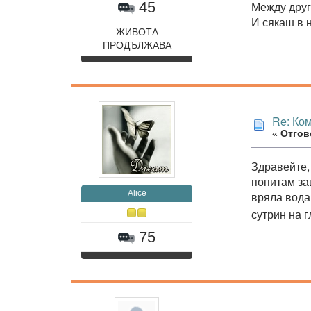
45
Между друг
И сякаш в 
ЖИВОТА
ПРОДЪЛЖАВА
Re: Ко
«
Отгово
Здравейте,
попитам за
Alice
вряла вода
сутрин на г
75