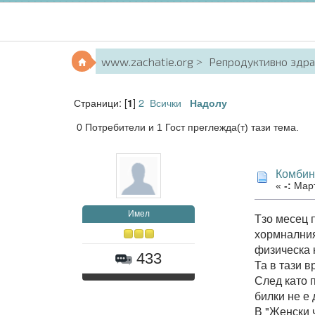
www.zachatie.org
Репродуктивно здр
Страници: [
]
2
Всички
1
Надолу
0 Потребители и 1 Гост преглежда(т) тази тема.
Комбин
«
-:
Март
Имел
Тзо месец п
хормналния
физическа 
433
Та в тази 
След като 
билки не е 
В "Женски 