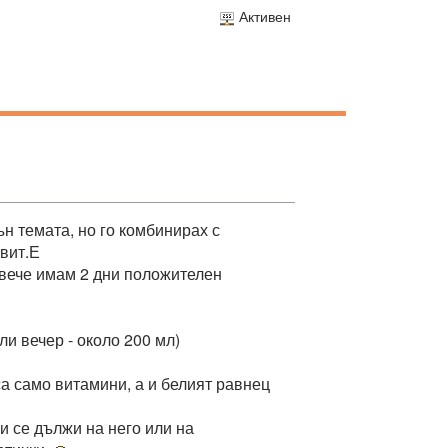
Активен
н темата, но го комбинирах с
 вит.Е
о вече имам 2 дни положителен
ли вечер - около 200 мл)
са само витамини, а и белият равнец
ли се дължи на него или на