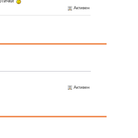
ертички
Активен
Активен