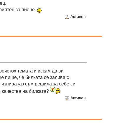
ец.
приятен за пиене.
Активен
рочетох темата и искам да ви
е пише, че билката се залива с
 изпива /аз съм решила за себе си
те качества на билката?
Активен