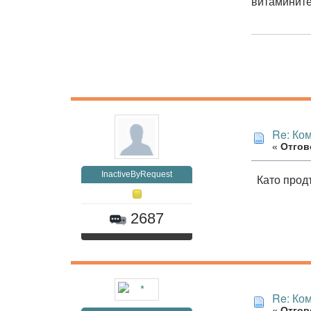
витамините
Re: Ко
«
Отгово
InactiveByRequest
Като продъ
2687
Re: Ко
«
Отгово