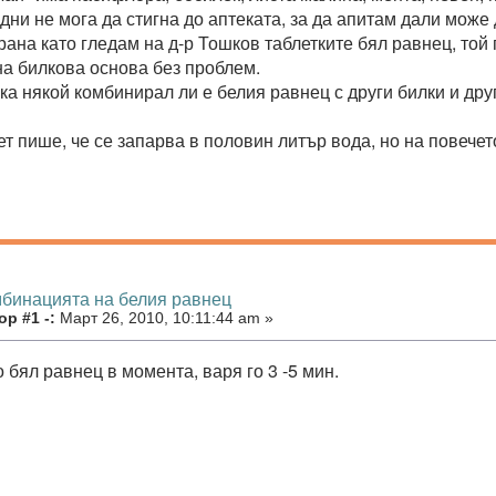
дни не мога да стигна до аптеката, за да апитам дали може 
трана като гледам на д-р Тошков таблетките бял равнец, то
на билкова основа без проблем.
ка някой комбинирал ли е белия равнец с други билки и друг
т пише, че се запарва в половин литър вода, но на повечето
мбинацията на белия равнец
р #1 -:
Март 26, 2010, 10:11:44 am »
 бял равнец в момента, варя го 3 -5 мин.