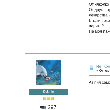
От няколко 
От друга с
лекарства 
В тази връз
варите?
На моя паке
Re: Ко
«
Отгово
Аз пия само
Delphin
297