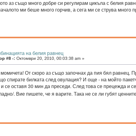
ото аз също много добре си регулирам цикъла с белия равн
началото ми беше много горчив, а сега ми се струва много 
мбинацията на белия равнец
р #8 -:
Октомври 20, 2010, 00:03:38 am »
 момичета! От скоро аз също започнах да пия бял равнец. П
що спирате билката след овулация? И още - на мойто пакетч
 и се оставя 30 мин да преседи. След това се прецежда и се
ладно/. Вие пишете, че я варите. Така не се ли губят ценни