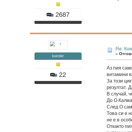
2687
Re: Ко
«
Отгово
kuester
Аз пия сам
витамини к
22
За този ци
резултат. 
В случай, 
До О Калмац
След О сам
Това си е н
не е в осо
Откакто пия