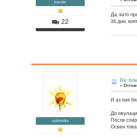
kuester
Да, като п
35 дни, кое
22
Re: Ко
«
Отгово
И аз пия бя
До овулаци
После спир
optimistka
Освен това