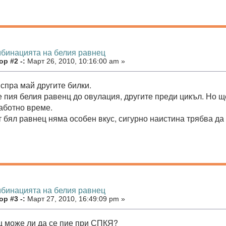
мбинацията на белия равнец
р #2 -:
Март 26, 2010, 10:16:00 am »
 спра май другите билки.
 пия белия равенц до овулация, другите преди цикъл. Но ще
работно време.
 бял равнец няма особен вкус, сигурно наистина трябва да 
мбинацията на белия равнец
р #3 -:
Март 27, 2010, 16:49:09 pm »
 може ли да се пие при СПКЯ?