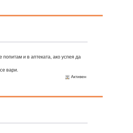
 попитам и в аптеката, ако успея да
се вари.
Активен