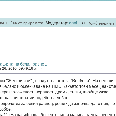
(Модератор:
dani_ j
)
аве
Лек от природата
Комбинацията 
ацията на белия равнец
 26, 2010, 09:49:18 am »
их "Женски чай" , продукт на аптека "Вербена". На него пи
 баланс и облекчаване на ПМС, какъвто този месец наистин
неразположеност, нервност, драми, сълзи, въобще ужас.
връзка наистина ми подейства добре.
попрочетих за белия равнец, реших да започна да го пия, н
добре.
чай" има пасифлора, босилек, листа малина, мента, невен, 