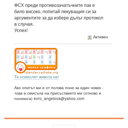
ФСХ преди противозачатъчните пак е
било високо, попитай лекуващия си за
аргументите за да избере дълъг протокол
в случая.
Успех!
Активен
Те осмислят живота ни!
Ако опитът ми е от ползва поне за един човек -
това е смисъла на присъствието ми (отново и
понякога) evro_angelova@yahoo.com