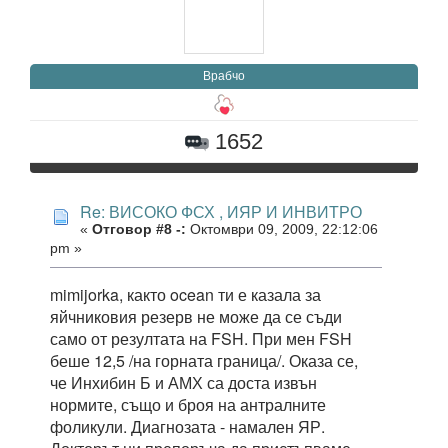
Врабчо
1652
Re: ВИСОКО ФСХ , ИЯР И ИНВИТРО
«
Отговор #8 -:
Октомври 09, 2009, 22:12:06
pm »
mimijorka, както ocean ти е казала за
яйчниковия резерв не може да се съди
само от резултата на FSH. При мен FSH
беше 12,5 /на горната граница/. Оказа се,
че Инхибин Б и АМХ са доста извън
нормите, също и броя на антралните
фоликули. Диагнозата - намален ЯР.