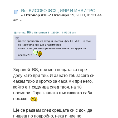
Re: ВИСОКО ФСХ , ИЯР И ИНВИТРО
«
Отговор #16 -:
Октомври 19, 2009, 01:21:44
am »
Цитат на: BS в Октомври 11, 2009, 11:55:33 am
моите проблеми са сходни високо фсх-60 ИЯР и съм
се насочила към д-р Владимиров
смятате ли ,че имам реални шансове и си струва да
опитам???
Здравей BS, при мен нещата са горе
долу като при теб. И аз като теб засега си
4акам тихо и кротко за 4аса ми при него,
който е 1 седмица след твоя, на 18
ноември. Горе главата пък каквото сабя
покаже
Ще се радвам след срещата си с док, да
пишеш по подробно, нека и ние по