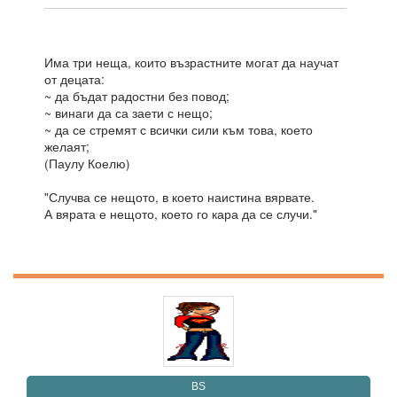
Има три неща, които възрастните могат да научат
от децата:
~ да бъдат радостни без повод;
~ винаги да са заети с нещо;
~ да се стремят с всички сили към това, което
желаят;
(Паулу Коелю)
‎"Случва се нещото, в което наистина вярвате.
А вярата е нещото, което го кара да се случи."
BS