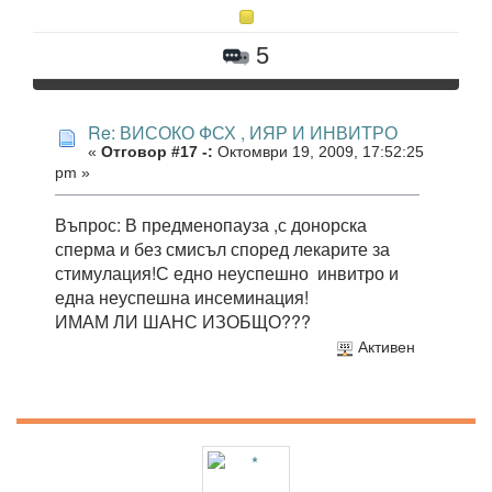
5
Re: ВИСОКО ФСХ , ИЯР И ИНВИТРО
«
Отговор #17 -:
Октомври 19, 2009, 17:52:25
pm »
Въпрос: В предменопауза ,с донорска
сперма и без смисъл според лекарите за
стимулация!С едно неуспешно инвитро и
една неуспешна инсеминация!
ИМАМ ЛИ ШАНС ИЗОБЩО???
Активен