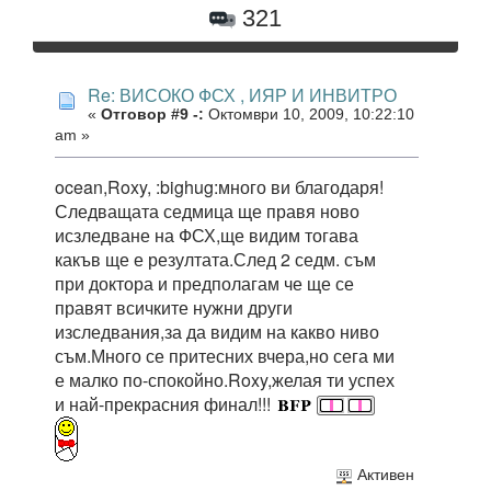
321
Re: ВИСОКО ФСХ , ИЯР И ИНВИТРО
«
Отговор #9 -:
Октомври 10, 2009, 10:22:10
am »
ocean,Roxy, :bighug:много ви благодаря!
Следващата седмица ще правя ново
исзледване на ФСХ,ще видим тогава
какъв ще е резултата.След 2 седм. съм
при доктора и предполагам че ще се
правят всичките нужни други
изследвания,за да видим на какво ниво
съм.Много се притесних вчера,но сега ми
е малко по-спокойно.Roxy,желая ти успех
и най-прекрасния финал!!!
Активен