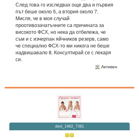
След това го изследвах още два и първия
път беше около 5, а втория около 7.
Мисля, че в моя случай
проотивозачатъчните са причината за
високото ФСХ, но нека да отбележа, че
съм и с изчерпан яйчников резерв, само
че специално ФСХ-то ми никога не беше
надвишавало 8. Консултирай се с лекаря
си.
Активен
desi_1982_7381