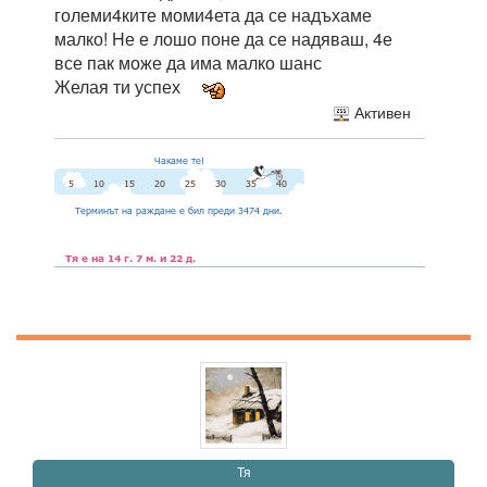
големи4ките моми4ета да се надъхаме
малко! Hе е лошо поне да се надяваш, 4е
все пак може да има малко шанс
Желая ти успех
Активен
Тя