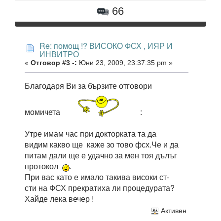
66
Re: помощ !? ВИСОКО ФСХ , ИЯР И
ИНВИТРО
«
Отговор #3 -:
Юни 23, 2009, 23:37:35 pm »
Благодаря Ви за бързите отговори
момичета
:
Утре имам час при докторката та да
видим какво ще каже зо тово фсх.Че и да
питам дали ще е удачно за мен тоя дълъг
протокол
.
При вас като е имало такива високи ст-
сти на ФСХ прекратиха ли процедурата?
Хайде лека вечер !
Активен