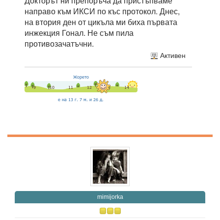
Докторът ни препоръча да пристъпваме
направо към ИКСИ по къс протокол. Днес,
на втория ден от цикъла ми биха първата
инжекция Гонал. Не съм пила
противозачатъчни.
Активен
mimijorka