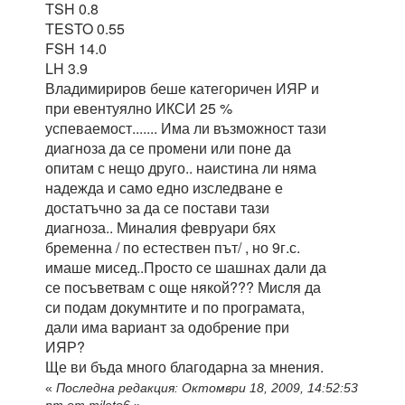
TSH 0.8
TESTO 0.55
FSH 14.0
LH 3.9
Владимириров беше категоричен ИЯР и
при евентуялно ИКСИ 25 %
успеваемост....... Има ли възможност тази
диагноза да се промени или поне да
опитам с нещо друго.. наистина ли няма
надежда и само едно изследване е
достатъчно за да се постави тази
диагноза.. Миналия февруари бях
бременна / по естествен път/ , но 9г.с.
имаше мисед..Просто се шашнах дали да
се посъветвам с още някой??? Мисля да
си подам докумнтите и по програмата,
дали има вариант за одобрение при
ИЯР?
Ще ви бъда много благодарна за мнения.
«
Последна редакция: Октомври 18, 2009, 14:52:53