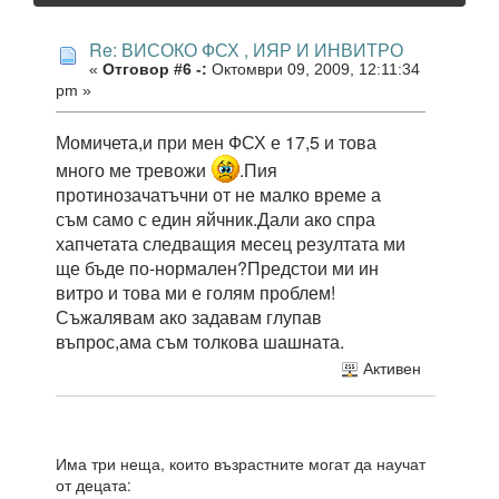
Re: ВИСОКО ФСХ , ИЯР И ИНВИТРО
«
Отговор #6 -:
Октомври 09, 2009, 12:11:34
pm »
Момичета,и при мен ФСХ е 17,5 и това
много ме тревожи
.Пия
протинозачатъчни от не малко време а
съм само с един яйчник.Дали ако спра
хапчетата следващия месец резултата ми
ще бъде по-нормален?Предстои ми ин
витро и това ми е голям проблем!
Съжалявам ако задавам глупав
въпрос,ама съм толкова шашната.
Активен
Има три неща, които възрастните могат да научат
от децата: