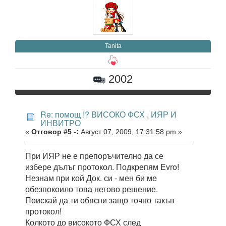
Tanitа
2002
Re: помощ !? ВИСОКО ФСХ , ИЯР И
ИНВИТРО
«
Отговор #5 -:
Август 07, 2009, 17:31:58 pm »
При ИЯР не е препоръчително да се
избере дълъг протокол. Подкрепям Evro!
Незнам при кой Док. си - мен би ме
обезпокоило това негово решение.
Поискай да ти обясни защо точно такъв
протокол!
Колкото до високото ФСХ след