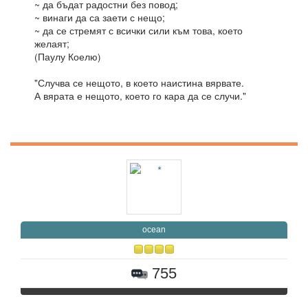
~ да бъдат радостни без повод;
~ винаги да са заети с нещо;
~ да се стремят с всички сили към това, което
желаят;
(Паулу Коелю)
‎"Случва се нещото, в което наистина вярвате.
А вярата е нещото, което го кара да се случи."
ocean
755