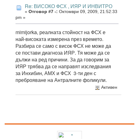
Re: ВИСОКО ФСХ , ИЯР И ИНВИТРО
«
Отговор #7 -:
Октомври 09, 2009, 21:52:33
pm »
mimijorka, реалната стойност на ФСХ е
най-високата измерена през времето.
Разбира се само с висок ФСХ не може да
се постави диагноза ИЯР. Тя може да се
дължи на ред причини. За да говорим за
ИЯР трябва да се направят изследвания
за Инхибин, АМХ и ФСХ 3-ти ден с
преброяване на Антралните фоликули.
Активен