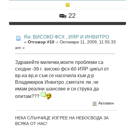
22
Re: ВИСОКО ФСХ , ИЯР И ИНВИТРО
«
Отговор #10 -:
Октомври 11, 2009, 11:55:33
am »
Здравейте милички,моите проблеми са
сходни -39 г. високо фсх-60 ИЯР цикъл от
вр.на вр.и съм се насочила към д-р
Владимиров Инвитро ,смятате ли ,че
имам реални шансове и си струва да
опитам???
Активен
НЕКА СЛЪНЧИЦЕ ИЗГРЕЕ НА НЕБОСВОДА ЗА
ВСЯКА ОТ НАС!