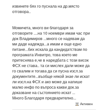
извинете бях го пуснала на др.място
отговора..
Момичета, много ви благодаря за
отговорите ....на 10 ноември имам час при
док Владимиров ...много се надявам да
ми даде надежда...а имам и още едно
питане...бих искала да кандидатствам по
програмата Инвитро, това което ме
притеснява е,че в наредбата с този висок
ФСХ не става.. та си мислех дали може да
го свалим и тогава да си пусна изсл.за
документите...въобще някой знае ли искат
ли изсл.на ФСХ и ако може да напише
малко инфо по въпроса какви док.за
доказване на състоянието искат ...
Много Благодаря предварително...
Активен