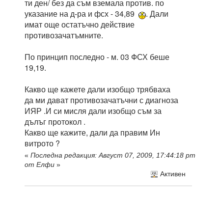
ти ден/ без да съм вземала против. по
указание на д-ра и фсх - 34,89
. Дали
имат още остатъчно действие
противозачатъмните.
По принцип последно - м. 03 ФСХ беше
19,19.
Какво ще кажете дали изобщо трябваха
да ми дават противозачатъчни с диагноза
ИЯР .И си мисля дали изобщо съм за
дълъг протокол .
Какво ще кажите, дали да правим Ин
витрото ?
«
Последна редакция: Август 07, 2009, 17:44:18 pm
от Елфи
»
Активен