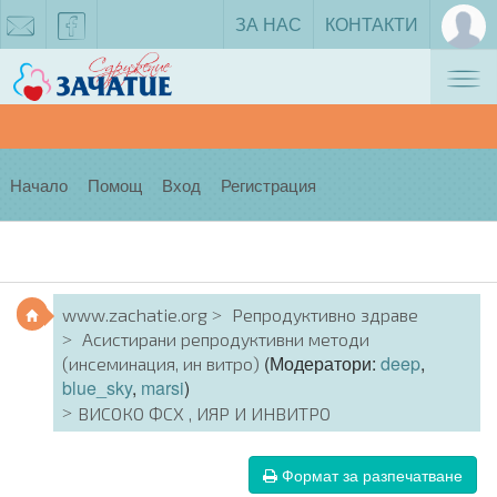
ЗА НАС
КОНТАКТИ
Tog
zachatie@gmail.com
facebook
nav
Начало
Помощ
Вход
Регистрация
www.zachatie.org
Репродуктивно здраве
Асистирани репродуктивни методи
(Модератори:
deep
,
(инсеминация, ин витро)
blue_sky
,
marsi
)
ВИСОКО ФСХ , ИЯР И ИНВИТРО
Формат за разпечатване