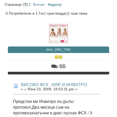
Страници: [
]
2
Всички
1
Надолу
0 Потребители и 1 Гост преглежда(т) тази тема.
desi_1982_7381
66
ВИСОКО ФСХ , ИЯР И ИНВИТРО
«
-:
Юни 23, 2009, 18:53:31 pm »
Предстои ми Инвитро по дълъг
протокол.Два месеца съм на
противозачатъчни и днес пуснах ФСХ / 3