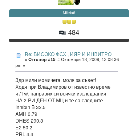
Mileto6
484
Re: ВИСОКО ФСХ , ИЯР И ИНВИТРО
«
Отговор #15 -:
Октомври 18, 2009, 13:08:36
pm »
Здр мили момичета, моля за съвет!
Ходя при Владимиров от известно време
и /1м/, направих си всички изследвания
НА 2-РИ ДЕН ОТ МЦ и те са следните
Inhibin B 32.5
AMH 0.79
DHES 290.3
E2 50.2
PRL 4.4