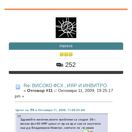
impreza
252
Re: ВИСОКО ФСХ , ИЯР И ИНВИТРО
«
Отговор #11 -:
Октомври 11, 2009, 19:25:17
pm »
Цитат на: BS в Октомври 11, 2009, 11:55:33 am
Здравейте милички,моите проблеми са сходни -39 г.
високо фсх-60 ИЯР цикъл от вр.на вр.и съм се насочила
към д-р Владимиров Инвитро ,смятате ли ,че имам