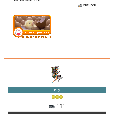
pm от mileto6
»
Активен
lolly
181