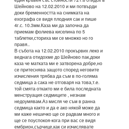
Шейново на 12.02.2010 и ми потвърди
доки бременността на снимката на
ехографа се видя плодния сак и пише
4г.с. 10.3мм.Каза ми да започна да
приемам фолиева киселина по 5
таблетки,сториха ми се множко но го
правя..
В събота на 12.02.2010 прокървих леко и
веднага отидохме до Шейново пак,доки
каза че матката ми е затворена добре,но
се притеснява защото според неговите
изчисления трябва да съм в по-голяма
седмица а сака не отговаря на това,т.е.
той смята откакто ми е била последната
менструация седмиците , незнам
недоумявам.Аз мисля че съм в ранна
седмица както и да е ако някой може да
ми каже нешичко ще се радвам много и
ще се поуспокоя-кога при вас се видя
ембрион,сърчице,как си изчислявате