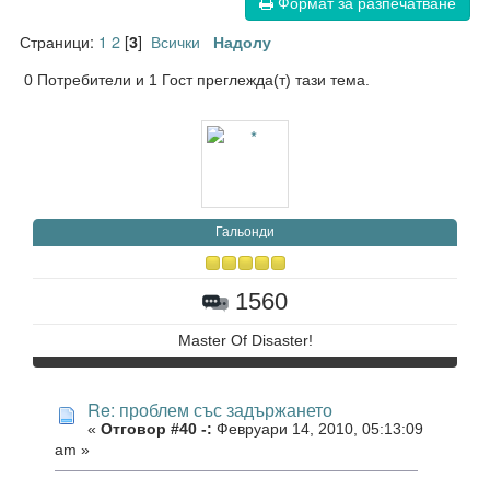
Формат за разпечатване
Страници:
1
2
[
]
Всички
3
Надолу
0 Потребители и 1 Гост преглежда(т) тази тема.
Гальонди
1560
Master Of Disaster!
Re: проблем със задържането
«
Отговор #40 -:
Февруари 14, 2010, 05:13:09
am »