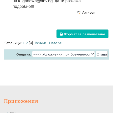
на k_ganowa@abv.bg да ти разкажа
подробно!!!
Активен
Формат за разпечатване
Страници:
1
2
[
]
Всички
3
Нагоре
Отиди на:
Приложения
ЧХГ калкулатор