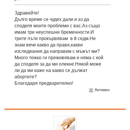
Здравейте!
Дълго време се чудех дали и аз да
споделя моите проблеми с вас.Аз също
имам три неуспешни бременности.И
трите пъти прокървявам в 8 седм.Не
знам вече какво да правя,какви
изследвания да направим с мъжът ми?
Много тежко ги преживявам и няма с кой
да споделя за да ми олекне.Някой може
ли да ми каже на какво се дължат
абортите?
Благодаря предварително!
Активен