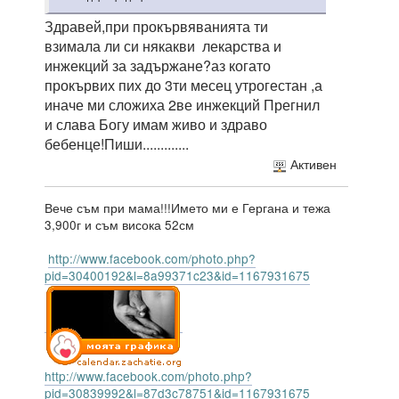
Здравей,при прокървяванията ти
взимала ли си някакви лекарства и
инжекций за задържане?аз когато
прокървих пих до 3ти месец утрогестан ,а
иначе ми сложиха 2ве инжекций Прегнил
и слава Богу имам живо и здраво
бебенце!Пиши.............
Активен
Вече съм при мама!!!Името ми е Гергана и тежа
3,900г и съм висока 52см
http://www.facebook.com/photo.php?
pid=30400192&l=8a99371c23&id=1167931675
http://www.facebook.com/photo.php?
pid=30839992&l=87d3c78751&id=1167931675