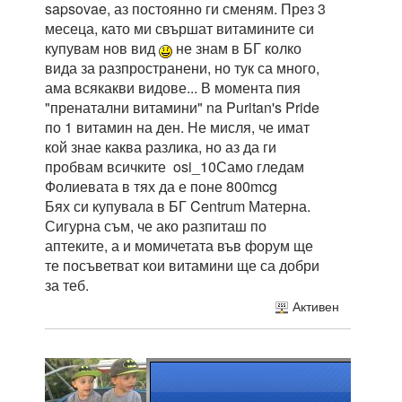
sapsovae, аз постоянно ги сменям. През 3
месеца, като ми свършат витамините си
купувам нов вид
не знам в БГ колко
вида за разпространени, но тук са много,
ама всякакви видове... В момента пия
"пренатални витамини" na Puritan's Pride
по 1 витамин на ден. Не мисля, че имат
кой знае каква разлика, но аз да ги
пробвам всичките osi_10Само гледам
Фолиевата в тях да е поне 800mcg
Бях си купувала в БГ Centrum Матерна.
Сигурна съм, че ако разпиташ по
аптеките, а и момичетата във форум ще
те посъветват кои витамини ще са добри
за теб.
Активен