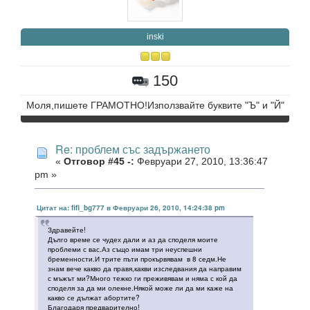
inski
150
Моля,пишете ГРАМОТНО!Използвайте буквите "Ъ" и "Й"
Re: проблем със задържането
«
Отговор #45 -:
Февруари 27, 2010, 13:36:47
pm »
Цитат на: fifi_bg777 в Февруари 26, 2010, 14:24:38 pm
Здравейте!
Дълго време се чудех дали и аз да споделя моите
проблеми с вас.Аз също имам три неуспешни
бременности.И трите пъти прокървявам в 8 седм.Не
знам вече какво да правя,какви изследвания да направим
с мъжът ми?Много тежко ги преживявам и няма с кой да
споделя за да ми олекне.Някой може ли да ми каже на
какво се дължат абортите?
Благодаря предварително!