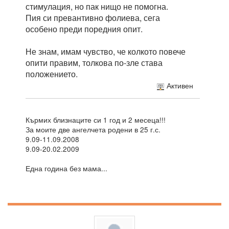
стимулация, но пак нищо не помогна.
Пия си превантивно фолиева, сега
особено преди поредния опит.
Не знам, имам чувство, че колкото повече
опити правим, толкова по-зле става
положението.
Активен
Кърмих близнаците си 1 год и 2 месеца!!!
За моите две ангелчета родени в 25 г.с.
9.09-11.09.2008
9.09-20.02.2009
Една година без мама...