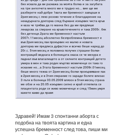
бих искала да ви разкажа за моята болка и за загубата
на три ангелчета много ми е трудно но... вие ще ме
разберете най-добре 1вата ми бременост завърши в
2рия месец с леко розово течение и благодарение на
некадърната докторка след бъркане изкървих чиста кръв
и каза че трябва да го махна без да ми предпише
лекарсва за спиране на кръвотечението и така 2005г. бях
без детенце.2рата ми бременност настъпи
2007г.11месец абсолютно безпроблемна бременост е
във 2рия месец пак прокървих но малко и новата
докторка ми предписа дуфастон и всичко беше наред до
20г.с. 5тия месец и половина получих страшни болки-
контракций веднага в болницата оказа се че мехура е
паднал във влагалището а от силните контракций детето
умира в мен и така родих мъртво момиченце ох така го
искахме но...а 3тата бременност настъпи 2009г.01месец
беше много тежка от 2рия месец болки прокървяване пак
в 2рия месец и в 3тия спирахме го заради болкте влизах
3 пъти в болница 03.05.2009 влязох в 5тия месец страха
ме обзе и на 20.05 изкървих силно и край отлепила се
плацентата роди се живо момиченце и след 15мин.умря
кажете какво да правя
Здравей! Имам 3 спонтанни аборта с
подобна на твоята картина и една
успешна бременност след това, пиши ми