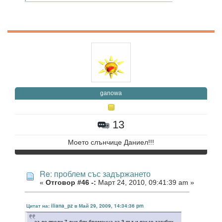
ganowa
13
Моето слънчице Даниел!!!
Re: проблем със задържането
«
Отговор #46 -:
Март 24, 2010, 09:41:39 am »
Цитат на: iliana_pz в Май 29, 2009, 14:34:36 pm
аз до преди 7 дни бях бременна за 3 път и пак го загубих