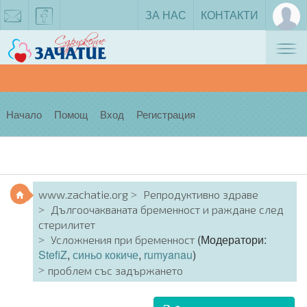
ЗА НАС
КОНТАКТИ
Tog
zachatie@gmail.com
facebook
nav
Начало
Помощ
Вход
Регистрация
www.zachatie.org
Репродуктивно здраве
Дългоочакваната бременност и раждане след
стерилитет
(Модератори:
Усложнения при бременност
StefiZ
,
синьо кокиче
,
rumyanau
)
проблем със задържането