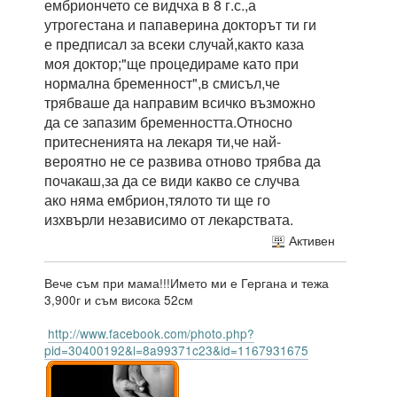
ембриончето се видчха в 8 г.с.,а
утрогестана и папаверина докторът ти ги
е предписал за всеки случай,както каза
моя доктор;"ще процедираме като при
нормална бременност",в смисъл,че
трябваше да направим всичко възможно
да се запазим бременността.Относно
притесненията на лекаря ти,че най-
вероятно не се развива отново трябва да
почакаш,за да се види какво се случва
ако няма ембрион,тялото ти ще го
изхвърли независимо от лекарствата.
Активен
Вече съм при мама!!!Името ми е Гергана и тежа
3,900г и съм висока 52см
http://www.facebook.com/photo.php?
pid=30400192&l=8a99371c23&id=1167931675