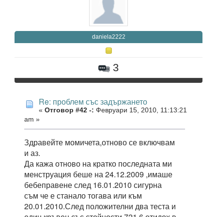
daniela2222
3
Re: проблем със задържането
«
Отговор #42 -:
Февруари 15, 2010, 11:13:21
am »
Здравейте момичета,отново се включвам
и аз.
Да кажа отново на кратко последната ми
менструация беше на 24.12.2009 ,имаше
бебеправене след 16.01.2010 сигурна
съм че е станало тогава или към
20.01.2010.След положителни два теста и
един кръвен със стойности 721.6 отидох в