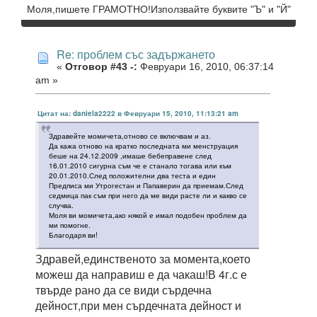
Моля,пишете ГРАМОТНО!Използвайте буквите "Ъ" и "Й"
Re: проблем със задържането
«
Отговор #43 -:
Февруари 16, 2010, 06:37:14
am »
Цитат на: daniela2222 в Февруари 15, 2010, 11:13:21 am
Здравейте момичета,отново се включвам и аз.
Да кажа отново на кратко последната ми менструация
беше на 24.12.2009 ,имаше бебеправене след
16.01.2010 сигурна съм че е станало тогава или към
20.01.2010.След положителни два теста и един
Предписа ми Утрогестан и Папаверин да приемам.След
седмица пак съм при него да ме види расте ли и какво се
случва.
Моля ви момичета,ако някой е имал подобен проблем да
ми помогне.
Благодаря ви!
Здравей,единственото за момента,което
можеш да направиш е да чакаш!В 4г.с е
твърде рано да се види сърдечна
дейност,при мен сърдечната дейност и