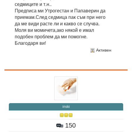
седмиците и т.н..
Предписа ми Утрогестан и Папаверин да
приемам.След седмица пак съм при него
да ме види расте ли и какво се случва.
Моля ви момичета,ако някой е имал
подобен проблем да ми помогне.
Благодаря ви!
Активен
inski
150