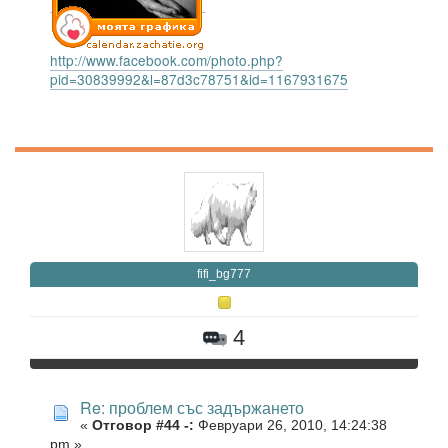
http://www.facebook.com/photo.php?
pid=30839992&l=87d3c78751&id=1167931675
fifi_bg777
4
Re: проблем със задържането
«
Отговор #44 -:
Февруари 26, 2010, 14:24:38
pm »