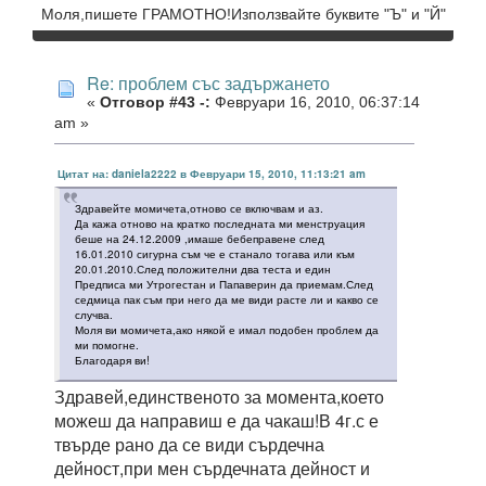
Моля,пишете ГРАМОТНО!Използвайте буквите "Ъ" и "Й"
Re: проблем със задържането
«
Отговор #43 -:
Февруари 16, 2010, 06:37:14
am »
Цитат на: daniela2222 в Февруари 15, 2010, 11:13:21 am
Здравейте момичета,отново се включвам и аз.
Да кажа отново на кратко последната ми менструация
беше на 24.12.2009 ,имаше бебеправене след
16.01.2010 сигурна съм че е станало тогава или към
20.01.2010.След положителни два теста и един
Предписа ми Утрогестан и Папаверин да приемам.След
седмица пак съм при него да ме види расте ли и какво се
случва.
Моля ви момичета,ако някой е имал подобен проблем да
ми помогне.
Благодаря ви!
Здравей,единственото за момента,което
можеш да направиш е да чакаш!В 4г.с е
твърде рано да се види сърдечна
дейност,при мен сърдечната дейност и