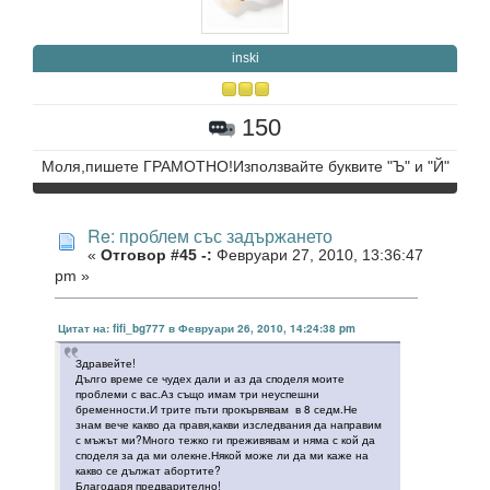
inski
150
Моля,пишете ГРАМОТНО!Използвайте буквите "Ъ" и "Й"
Re: проблем със задържането
«
Отговор #45 -:
Февруари 27, 2010, 13:36:47
pm »
Цитат на: fifi_bg777 в Февруари 26, 2010, 14:24:38 pm
Здравейте!
Дълго време се чудех дали и аз да споделя моите
проблеми с вас.Аз също имам три неуспешни
бременности.И трите пъти прокървявам в 8 седм.Не
знам вече какво да правя,какви изследвания да направим
с мъжът ми?Много тежко ги преживявам и няма с кой да
споделя за да ми олекне.Някой може ли да ми каже на
какво се дължат абортите?
Благодаря предварително!