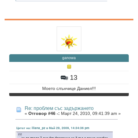
ganowa
13
Моето слънчице Даниел!!!
Re: проблем със задържането
«
Отговор #46 -:
Март 24, 2010, 09:41:39 am »
Цитат на: iliana_pz в Май 29, 2009, 14:34:36 pm
аз до преди 7 дни бях бременна за 3 път и пак го загубих