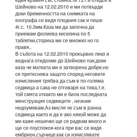
Шейново на 12.02.2010 и ми потвърди
доки бременността на снимката на
ехографа се видя плодния сак и пише
4г.с. 10.3мм.Каза ми да започна да
приемам фолиева киселина по 5
таблетки,сториха ми се множко но го
правя..
В събота на 12.02.2010 прокървих леко и
веднага отидохме до Шейново пак,доки
каза че матката ми е затворена добре,но
се притеснява защото според неговите
изчисления трябва да съм в по-голяма
седмица а сака не отговаря на това,т.е.
той смята откакто ми е била последната
менструация седмиците , незнам
недоумявам.Аз мисля че съм в ранна
седмица както и да е ако някой може да
ми каже нешичко ще се радвам много и
ще се поуспокоя-кога при вас се видя
ембрион,сърчице,как си изчислявате