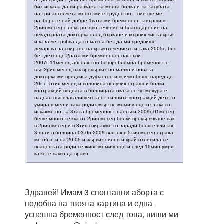
бих искала да ви разкажа за моята болка и за загубата
на три ангелчета много ми е трудно но... вие ще ме
разберете най-добре 1вата ми бременост завърши в
2рия месец с леко розово течение и благодарение на
некадърната докторка след бъркане изкървих чиста кръв
и каза че трябва да го махна без да ми предпише
лекарсва за спиране на кръвотечението и така 2005г. бях
без детенце.2рата ми бременност настъпи
2007г.11месец абсолютно безпроблемна бременост е
във 2рия месец пак прокървих но малко и новата
докторка ми предписа дуфастон и всичко беше наред до
20г.с. 5тия месец и половина получих страшни болки-
контракций веднага в болницата оказа се че мехура е
паднал във влагалището а от силните контракций детето
умира в мен и така родих мъртво момиченце ох така го
искахме но...а 3тата бременност настъпи 2009г.01месец
беше много тежка от 2рия месец болки прокървяване пак
в 2рия месец и в 3тия спирахме го заради болкте влизах
3 пъти в болница 03.05.2009 влязох в 5тия месец страха
ме обзе и на 20.05 изкървих силно и край отлепила се
плацентата роди се живо момиченце и след 15мин.умря
кажете какво да правя
Здравей! Имам 3 спонтанни аборта с
подобна на твоята картина и една
успешна бременност след това, пиши ми