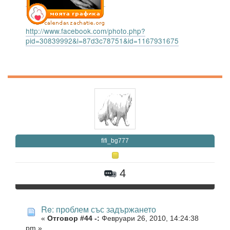
http://www.facebook.com/photo.php?
pid=30839992&l=87d3c78751&id=1167931675
fifi_bg777
4
Re: проблем със задържането
«
Отговор #44 -:
Февруари 26, 2010, 14:24:38
pm »