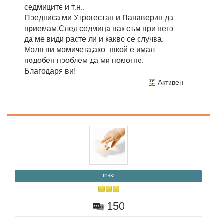
седмиците и т.н..
Предписа ми Утрогестан и Папаверин да
приемам.След седмица пак съм при него
да ме види расте ли и какво се случва.
Моля ви момичета,ако някой е имал
подобен проблем да ми помогне.
Благодаря ви!
Активен
inski
150