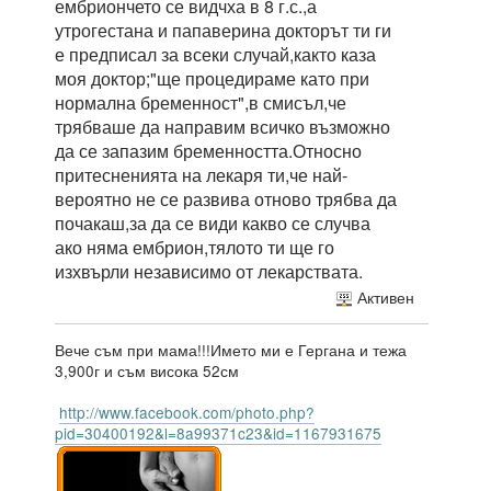
ембриончето се видчха в 8 г.с.,а
утрогестана и папаверина докторът ти ги
е предписал за всеки случай,както каза
моя доктор;"ще процедираме като при
нормална бременност",в смисъл,че
трябваше да направим всичко възможно
да се запазим бременността.Относно
притесненията на лекаря ти,че най-
вероятно не се развива отново трябва да
почакаш,за да се види какво се случва
ако няма ембрион,тялото ти ще го
изхвърли независимо от лекарствата.
Активен
Вече съм при мама!!!Името ми е Гергана и тежа
3,900г и съм висока 52см
http://www.facebook.com/photo.php?
pid=30400192&l=8a99371c23&id=1167931675