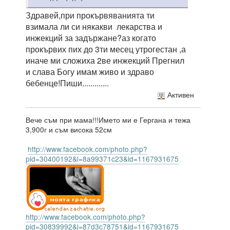
Здравей,при прокървяванията ти
взимала ли си някакви лекарства и
инжекций за задържане?аз когато
прокървих пих до 3ти месец утрогестан ,а
иначе ми сложиха 2ве инжекций Прегнил
и слава Богу имам живо и здраво
бебенце!Пиши.............
Активен
Вече съм при мама!!!Името ми е Гергана и тежа
3,900г и съм висока 52см
http://www.facebook.com/photo.php?
pid=30400192&l=8a99371c23&id=1167931675
http://www.facebook.com/photo.php?
pid=30839992&l=87d3c78751&id=1167931675