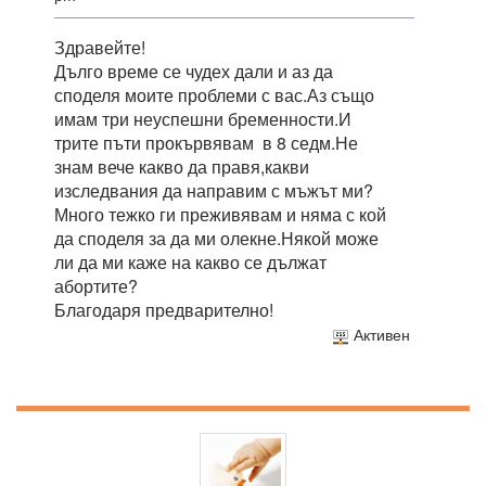
Здравейте!
Дълго време се чудех дали и аз да
споделя моите проблеми с вас.Аз също
имам три неуспешни бременности.И
трите пъти прокървявам в 8 седм.Не
знам вече какво да правя,какви
изследвания да направим с мъжът ми?
Много тежко ги преживявам и няма с кой
да споделя за да ми олекне.Някой може
ли да ми каже на какво се дължат
абортите?
Благодаря предварително!
Активен