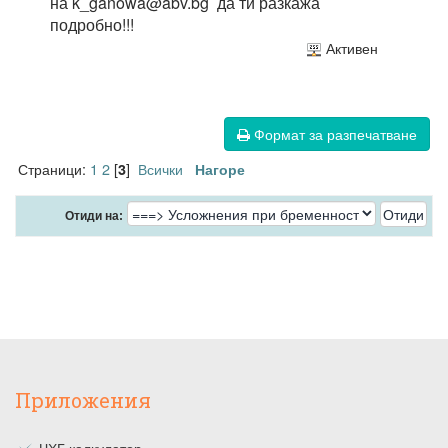
на k_ganowa@abv.bg да ти разкажа
подробно!!!
Активен
Формат за разпечатване
Страници:
1
2
[
]
Всички
3
Нагоре
Отиди на:
Приложения
ЧХГ калкулатор