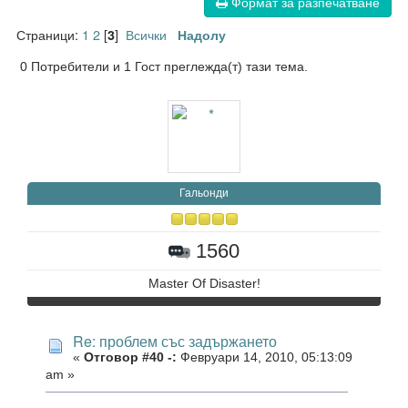
Формат за разпечатване
Страници:
1
2
[
]
Всички
3
Надолу
0 Потребители и 1 Гост преглежда(т) тази тема.
Гальонди
1560
Master Of Disaster!
Re: проблем със задържането
«
Отговор #40 -:
Февруари 14, 2010, 05:13:09
am »