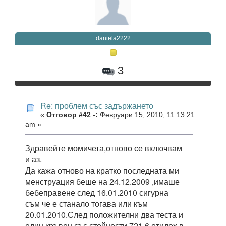
daniela2222
3
Re: проблем със задържането
«
Отговор #42 -:
Февруари 15, 2010, 11:13:21
am »
Здравейте момичета,отново се включвам
и аз.
Да кажа отново на кратко последната ми
менструация беше на 24.12.2009 ,имаше
бебеправене след 16.01.2010 сигурна
съм че е станало тогава или към
20.01.2010.След положителни два теста и
един кръвен със стойности 721.6 отидох в