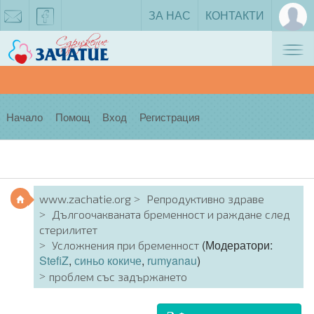
ЗА НАС
КОНТАКТИ
Tog
zachatie@gmail.com
facebook
nav
Начало
Помощ
Вход
Регистрация
www.zachatie.org
Репродуктивно здраве
Дългоочакваната бременност и раждане след
стерилитет
(Модератори:
Усложнения при бременност
StefiZ
,
синьо кокиче
,
rumyanau
)
проблем със задържането