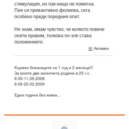
стимулация, но пак нищо не помогна.
Пия си превантивно фолиева, сега
особено преди поредния опит.
Не знам, имам чувство, че колкото повече
опити правим, толкова по-зле става
положението.
Активен
Кърмих близнаците си 1 год и 2 месеца!!!
За моите две ангелчета родени в 25 г.с.
9.09-11.09.2008
9.09-20.02.2009
Една година без мама...