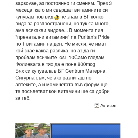
sapsovae, аз постоянно ги сменям. През 3
месеца, като ми свършат витамините си
купувам нов вид
не знам в БГ колко
вида за разпространени, но тук са много,
ама всякакви видове... В момента пия
"пренатални витамини" na Puritan's Pride
по 1 витамин на ден. Не мисля, че имат
кой знае каква разлика, но аз да ги
пробвам всичките osi_10Само гледам
Фолиевата в тях да е поне 800mcg
Бях си купувала в БГ Centrum Матерна.
Сигурна съм, че ако разпиташ по
аптеките, а и момичетата във форум ще
те посъветват кои витамини ще са добри
за теб.
Активен