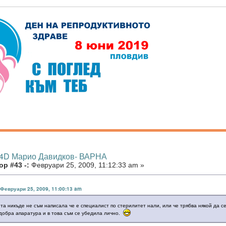
 4D Марио Давидков- ВАРНА
р #43 -:
Февруари 25, 2009, 11:12:33 am »
в Февруари 25, 2009, 11:00:13 am
та никъде не съм написала че е специалист по стерилитет нали, или че трябва някой да с
 добра апаратура и в това съм се убедила лично.