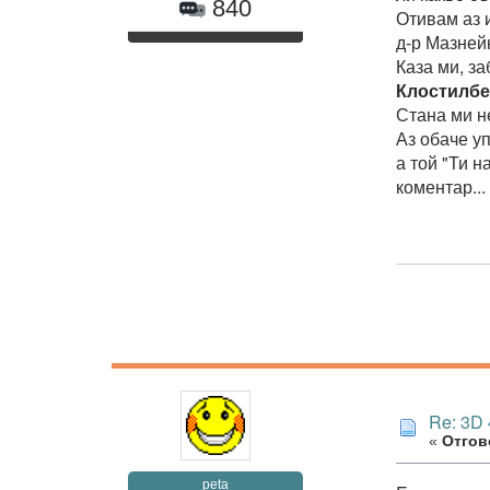
840
Отивам аз и
д-р Мазнейк
Каза ми, з
Клостилбег
Стана ми не
Аз обаче у
а той "Ти н
коментар...
Re: 3D
«
Отгово
peta