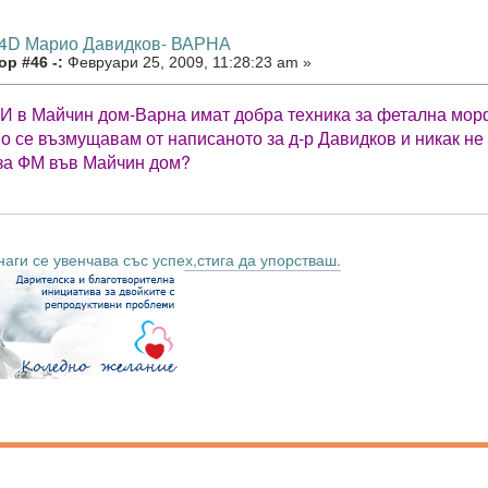
 4D Марио Давидков- ВАРНА
р #46 -:
Февруари 25, 2009, 11:28:23 am »
!И в Майчин дом-Варна имат добра техника за фетална мор
но се възмущавам от написаното за д-р Давидков и никак не
за ФМ във Майчин дом?
аги се увенчава със успех,стига да упорстваш.