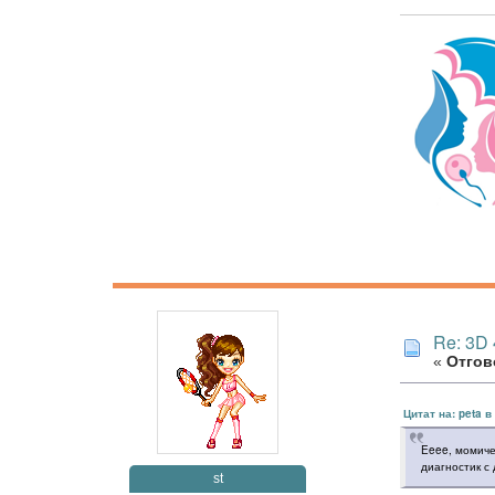
Re: 3D
«
Отгово
Цитат на: peta 
Eeee, момиче
диагностик с
st