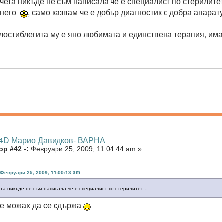
чета никъде не съм написала че е специалист по стерилитет
 него
, само казвам че е добър диагностик с добра апарат
лостиблегита му е яно любимата и единствена терапия, имам
 4D Марио Давидков- ВАРНА
р #42 -:
Февруари 25, 2009, 11:04:44 am »
в Февруари 25, 2009, 11:00:13 am
та никъде не съм написала че е специалист по стерилитет ..
не можах да се сдържа