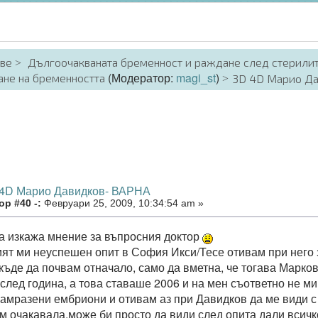
аве
Дългоочакваната бременност и раждане след стерили
(Модератор:
magi_st
)
ане на бременността
3D 4D Марио Д
 4D Марио Давидков- ВАРНА
р #40 -:
Февруари 25, 2009, 10:34:54 am »
да изкажа мнение за въпросния доктор
ят ми неуспешен опит в София Икси/Тесе отивам при него з
 къде да почвам отначало, само да вметна, че тогава Марко
 след година, а това ставаше 2006 и на мен съответно не ми
замразени ембриони и отивам аз при Давидков да ме види с
м очакавала,може би просто да види след опита дали всичко