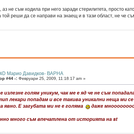
, аз не съм ходила при него заради стерилитета, просто кат
а той реши да се направи на знаещ и в тази област, не че с
 4D Марио Давидков- ВАРНА
р #44 -:
Февруари 25, 2009, 11:18:17 am »
 излезне голям уникум, чак ме е яд че не съм попадал
тип лекари попадам и все такива уникални неща ми с
а явно. Е загубата ми не е голяма
даже мноооооооо
енно много съм впечатлена от историята на st