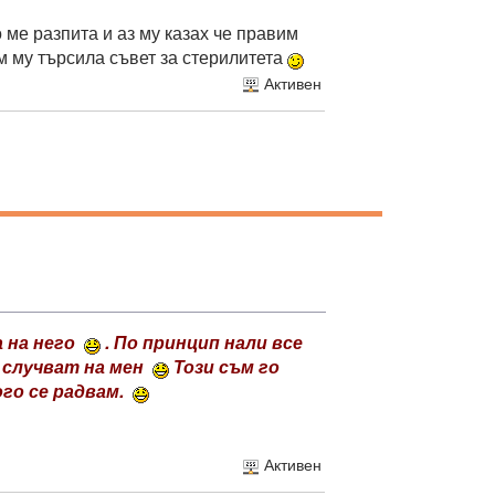
о ме разпита и аз му казах че правим
ъм му търсила съвет за стерилитета
Активен
а на него
. По принцип нали все
е случват на мен
Този съм го
го се радвам.
Активен