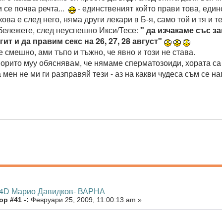
 се почва речта...
- единственият който прави това, единс
ова е след него, няма други лекари в Б-я, само той и тя и т
абележете, след неуспешно Икси/Тесе:
" да изчакаме със з
ит и да правим секс на 26, 27, 28 август"
 смешно, ами тъпо и тъжно, че явно и този не става.
порито муу обяснявам, че нямаме сперматозоиди, хората са 
а мен не ми ги разправяй тези - аз на какви чудеса съм се на
 4D Марио Давидков- ВАРНА
р #41 -:
Февруари 25, 2009, 11:00:13 am »