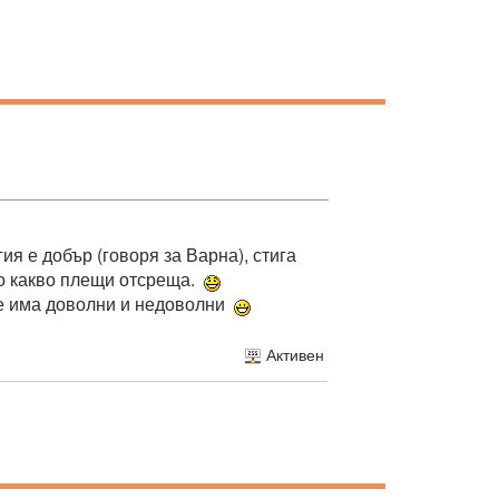
я е добър (говоря за Варна), стига
но какво плещи отсреща.
ще има доволни и недоволни
Активен