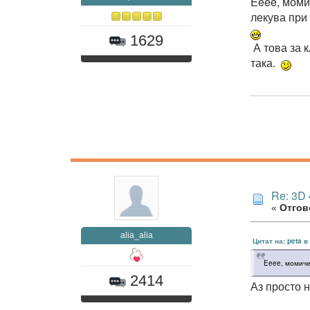
Eeee, моми
лекува при
1629
А това за к
така.
Re: 3D
«
Отгово
alia_alia
Цитат на: peta 
Eeee, момиче
2414
Аз просто 