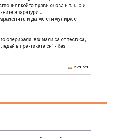
твеният който прави онова и т.н., а и
ехните апаратури...
амразените и да ме стимулира с
го оперирали, взимали са от тестиса,
гледай в практиката си" - без
Активен