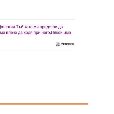
фология.Тъй като ми предстои да
 ме влече да ходя при него.Някой има
Активен