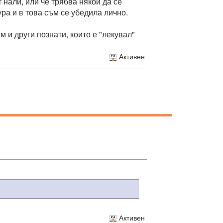
 нали, или че трябва някой да се
ура и в това съм се убедила лично.
 и други познати, които е "лекувал"
Активен
Активен