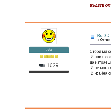
БЪДЕТЕ ОПТ
Re: 3D
«
Отгово
peta
Стори ми се
И пак казв
да изтраеш
1629
И не мога 
В крайна с