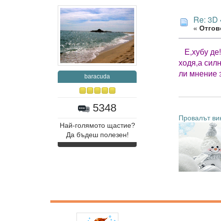
Re: 3D
«
Отгово
Е,хубу де
ходя,а сил
ли мнение 
baracuda
5348
Провалът вин
Най-голямото щастие?
Да бъдеш полезен!