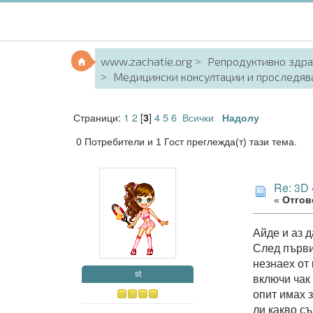
www.zachatie.org
Репродуктивно здр
Медицински консултации и проследяв
Страници:
1
2
[
]
4
5
6
Всички
3
Надолу
0 Потребители и 1 Гост преглежда(т) тази тема.
Re: 3D
«
Отгово
Айде и аз 
След първи
незнаех от
st
включи чак
опит имах 
ли какво съ