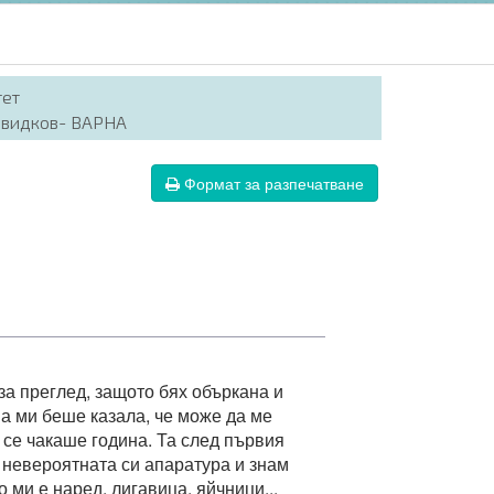
тет
авидков- ВАРНА
Формат за разпечатване
а преглед, защото бях объркана и
ва ми беше казала, че може да ме
 се чакаше година. Та след първия
 невероятната си апаратура и знам
 ми е наред, лигавица, яйчници...