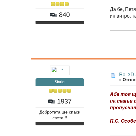
Да бе, Петя
840
ин витро, т
Re: 3D
«
Отгово
Starlet
Абе тоя ще
на такъв 
1937
пропуснал
Добротата ще спаси
света!!!
П.С. Особ