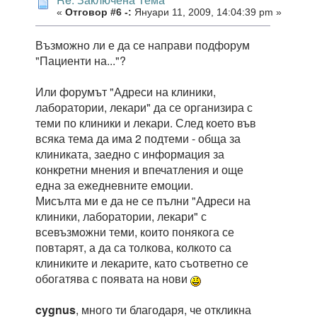
«
Отговор #6 -:
Януари 11, 2009, 14:04:39 pm »
Възможно ли е да се направи подфорум
"Пациенти на..."?
Или форумът "Адреси на клиники,
лаборатории, лекари" да се организира с
теми по клиники и лекари. След което във
всяка тема да има 2 подтеми - обща за
клиниката, заедно с информация за
конкретни мнения и впечатления и още
една за ежедневните емоции.
Мисълта ми е да не се пълни "Адреси на
клиники, лаборатории, лекари" с
всевъзможни теми, които понякога се
повтарят, а да са толкова, колкото са
клиниките и лекарите, като съответно се
обогатява с появата на нови
cygnus
, много ти благодаря, че откликна