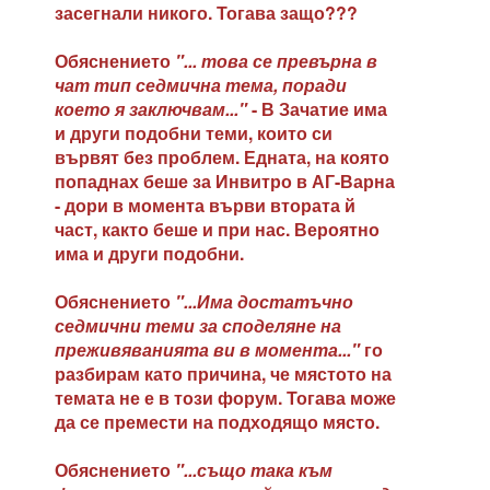
засегнали никого. Тогава защо???
Обяснението
"... това се превърна в
чат тип седмична тема, поради
което я заключвам..."
- В Зачатие има
и други подобни теми, които си
вървят без проблем. Едната, на която
попаднах беше за Инвитро в АГ-Варна
- дори в момента върви втората й
част, както беше и при нас. Вероятно
има и други подобни.
Обяснението
"...Има достатъчно
седмични теми за споделяне на
преживяванията ви в момента..."
го
разбирам като причина, че мястото на
темата не е в този форум. Тогава може
да се премести на подходящо място.
Обяснението
"...също така към