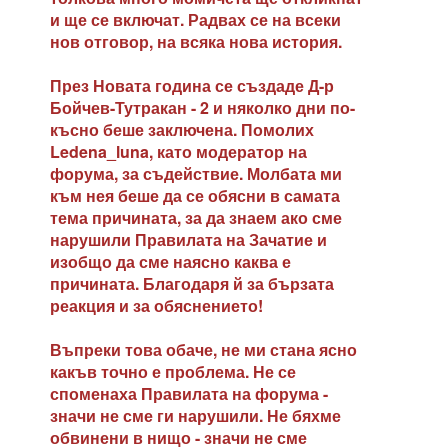
и ще се включат. Радвах се на всеки
нов отговор, на всяка нова история.
През Новата година се създаде Д-р
Бойчев-Тутракан - 2 и няколко дни по-
късно беше заключена. Помолих
Ledena_luna, като модератор на
форума, за съдействие. Молбата ми
към нея беше да се обясни в самата
тема причината, за да знаем ако сме
нарушили Правилата на Зачатие и
изобщо да сме наясно каква е
причината. Благодаря й за бързата
реакция и за обяснението!
Въпреки това обаче, не ми стана ясно
какъв точно е проблема. Не се
споменаха Правилата на форума -
значи не сме ги нарушили. Не бяхме
обвинени в нищо - значи не сме