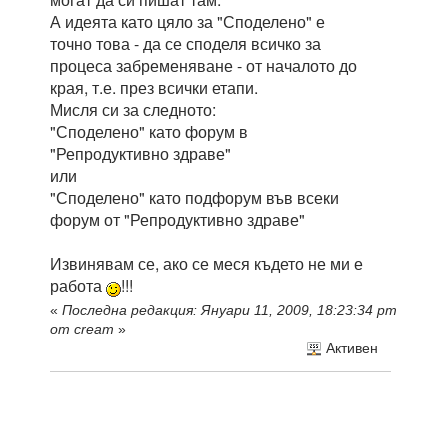
А идеята като цяло за "Споделено" е
точно това - да се споделя всичко за
процеса забременяване - от началото до
края, т.е. през всички етапи.
Мисля си за следното:
"Споделено" като форум в
"Репродуктивно здраве"
или
"Споделено" като подфорум във всеки
форум от "Репродуктивно здраве"
Извинявам се, ако се меся където не ми е
работа
!!!
«
Последна редакция: Януари 11, 2009, 18:23:34 pm
от cream
»
Активен