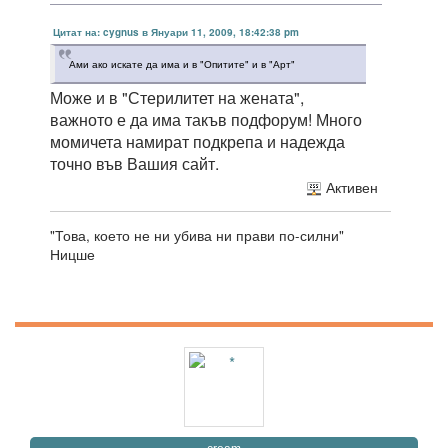
Цитат на: cygnus в Януари 11, 2009, 18:42:38 pm
Ами ако искате да има и в "Опитите" и в "Арт"
Може и в "Стерилитет на жената",
важното е да има такъв подфорум! Много
момичета намират подкрепа и надежда
точно във Вашия сайт.
Активен
"Това, което не ни убива ни прави по-силни"
Ницше