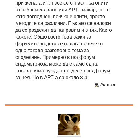
при жената и т.н все се отнасят за опити
за забременяване или АРТ - макар, че то
като погледнеш всичко е опити, просто
методите са различни. Пък ако се наложи
да се разделят да направим и в тях. Както
кажете. Общо взето това важи за
форумите, където се налага повече от
една такава разговорна тема за
споделяне. Примерно в подфорум
ендометриоза може да е само една.
Тогава няма нужда от отделен подфорум
за нея. Но в АРТ-а са около 3-4.
Активен