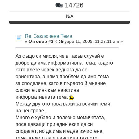
14726
N/A
Re: Заключена Тема
«
Отговор #3 -:
Януари 11, 2009, 11:27:11 am »
Аз също си мисля, че в такъв случай е
добре да има информативна тема, където
като влезе човек веднага да се
ориентира, а няма проблем да има тема
за споделяне, като в първото й мнение
сложите линк към наистина
информативната тема
Между другото това важи за всички теми
на центрове.
Много е хубаво и полезно момичетата,
посещаващи при един екип да си
споделят, но да има и една изчистена
тема, където да е наистина тяхното