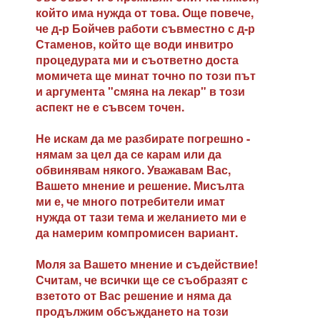
който има нужда от това. Още повече,
че д-р Бойчев работи съвместно с д-р
Стаменов, който ще води инвитро
процедурата ми и съответно доста
момичета ще минат точно по този път
и аргумента "смяна на лекар" в този
аспект не е съвсем точен.
Не искам да ме разбирате погрешно -
нямам за цел да се карам или да
обвинявам някого. Уважавам Вас,
Вашето мнение и решение. Мисълта
ми е, че много потребители имат
нужда от тази тема и желанието ми е
да намерим компромисен вариант.
Моля за Вашето мнение и съдействие!
Считам, че всички ще се съобразят с
взетото от Вас решение и няма да
продължим обсъждането на този