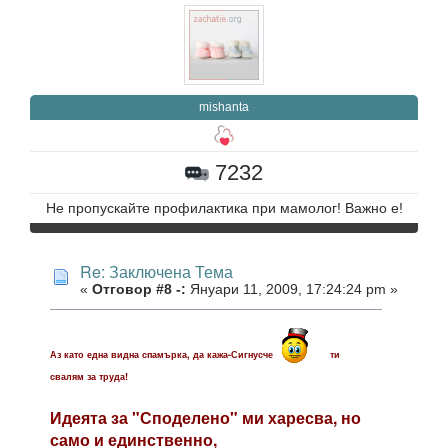
mishanta
7232
Не пропускайте профилактика при мамолог! Важно е!
Re: Заключена Тема
«
Отговор #8 -:
Януари 11, 2009, 17:24:24 pm »
Аз като една видна спамърка, да кажа-Сигнусче
ти
свалям за труда!
Идеята за "Споделено" ми харесва, но
само и единственно,