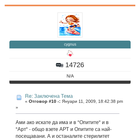
cygnus
14726
N/A
Re: Заключена Тема
«
Отговор #10 -:
Януари 11, 2009, 18:42:38 pm
»
Ами ако искате да има и в "Опитите" и в
"Арт" - общо взете АРТ и Опитите са най-
посещавани. А и останалите стерилитет