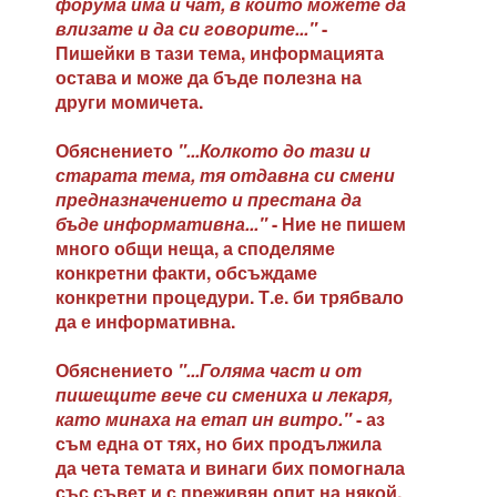
форума има и чат, в който можете да
влизате и да си говорите..."
-
Пишейки в тази тема, информацията
остава и може да бъде полезна на
други момичета.
Обяснението
"...Колкото до тази и
старата тема, тя отдавна си смени
предназначението и престана да
бъде информативна..."
- Ние не пишем
много общи неща, а споделяме
конкретни факти, обсъждаме
конкретни процедури. Т.е. би трябвало
да е информативна.
Обяснението
"...Голяма част и от
пишещите вече си смениха и лекаря,
като минаха на етап ин витро."
- аз
съм една от тях, но бих продължила
да чета темата и винаги бих помогнала
със съвет и с преживян опит на някой,