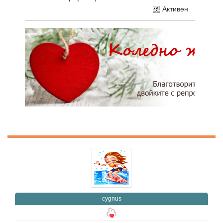
Активен
cygnus