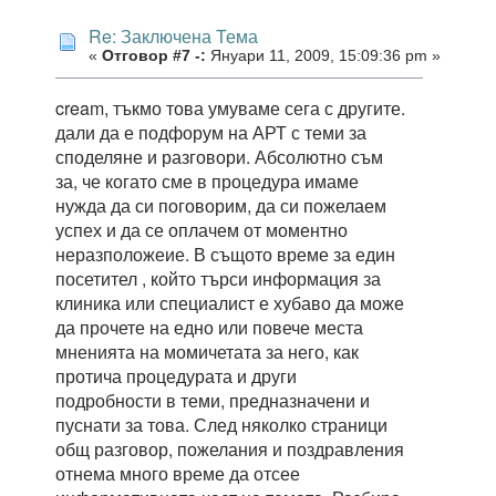
Re: Заключена Тема
«
Отговор #7 -:
Януари 11, 2009, 15:09:36 pm »
cream, тъкмо това умуваме сега с другите.
дали да е подфорум на АРТ с теми за
споделяне и разговори. Абсолютно съм
за, че когато сме в процедура имаме
нужда да си поговорим, да си пожелаем
успех и да се оплачем от моментно
неразположеие. В същото време за един
посетител , който търси информация за
клиника или специалист е хубаво да може
да прочете на едно или повече места
мненията на момичетата за него, как
протича процедурата и други
подробности в теми, предназначени и
пуснати за това. След няколко страници
общ разговор, пожелания и поздравления
отнема много време да отсее