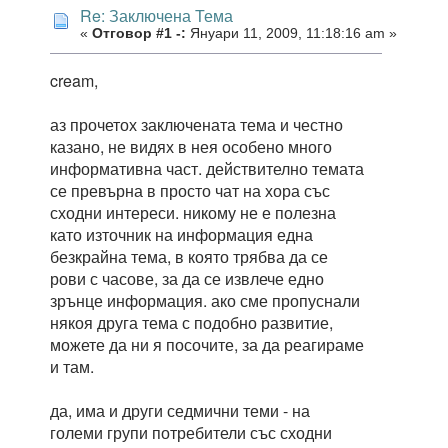
Re: Заключена Тема
«
Отговор #1 -:
Януари 11, 2009, 11:18:16 am »
cream,
аз прочетох заключената тема и честно
казано, не видях в нея особено много
информативна част. действително темата
се превърна в просто чат на хора със
сходни интереси. никому не е полезна
като източник на информация една
безкрайна тема, в която трябва да се
рови с часове, за да се извлече едно
зрънце информация. ако сме пропуснали
някоя друга тема с подобно развитие,
можете да ни я посочите, за да реагираме
и там.
да, има и други седмични теми - на
големи групи потребители със сходни