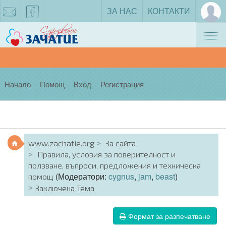
ЗА НАС
КОНТАКТИ
Tog
zachatie@gmail.com
facebook
nav
Начало
Помощ
Вход
Регистрация
www.zachatie.org
За сайта
Правила, условия за поверителност и
ползване, въпроси, предложения и техническа
(Модератори:
cygnus
,
jam
,
beast
)
помощ
Заключена Тема
Формат за разпечатване