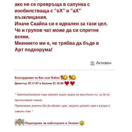
ако не се превръща в сапунка с
изобилстваща с "оХ" и "аХ"
възклицания.
Иначе Скайпа си е идеален за тази цел.
Че и групов чат може да си спретне
всеки.
Мнението ми е, че трябва да бъде в
Арт подхорума!
Активен
Благодарение на Вас съм Майка
Димитър 07.11.07 и Калина 21.10.09
* Чувствителните хора живеят върху върха на пръстите си, за да не
притесняват никого.
Прекосяват живота без да вдигат шум, защото целият шум е вътре в
самите тях *
Рецептурник на майсторките в Зачатие