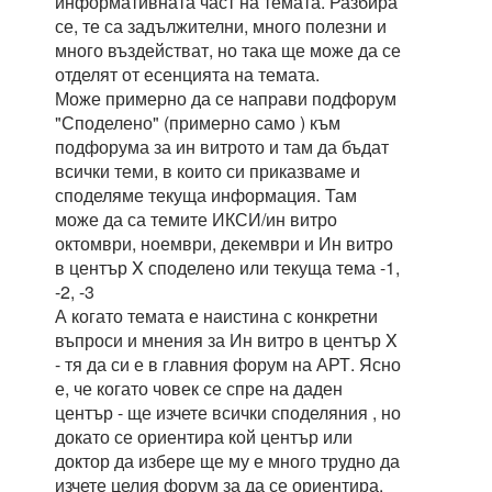
информативната част на темата. Разбира
се, те са задължителни, много полезни и
много въздействат, но така ще може да се
отделят от есенцията на темата.
Може примерно да се направи подфорум
"Споделено" (примерно само ) към
подфорума за ин витрото и там да бъдат
всички теми, в които си приказваме и
споделяме текуща информация. Там
може да са темите ИКСИ/ин витро
октомври, ноември, декември и Ин витро
в център X споделено или текуща тема -1,
-2, -3
А когато темата е наистина с конкретни
въпроси и мнения за Ин витро в център X
- тя да си е в главния форум на АРТ. Ясно
е, че когато човек се спре на даден
център - ще изчете всички споделяния , но
докато се ориентира кой център или
доктор да избере ще му е много трудно да
изчете целия форум за да се ориентира.