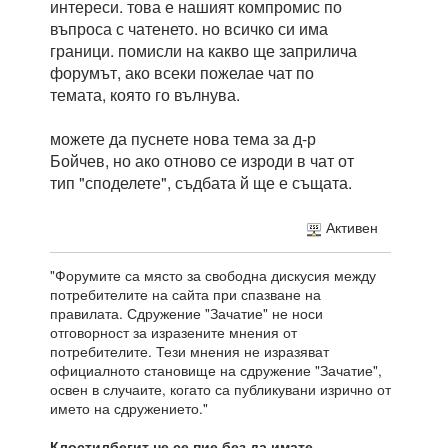
интереси. това е нашият компромис по
въпроса с чатенето. но всичко си има
граници. помисли на какво ще заприлича
форумът, ако всеки пожелае чат по
темата, която го вълнува.
можете да пуснете нова тема за д-р
Бойчев, но ако отново се изроди в чат от
тип "споделете", съдбата й ще е същата.
Активен
"Форумите са място за свободна дискусия между
потребителите на сайта при спазване на
правилата. Сдружение "Зачатие" не носи
отговорност за изразените мнения от
потребителите. Тези мнения не изразяват
официалното становище на сдружение "Зачатие",
освен в случаите, когато са публикувани изрично от
името на сдружението."
Клостилбегит не се пие без да имате