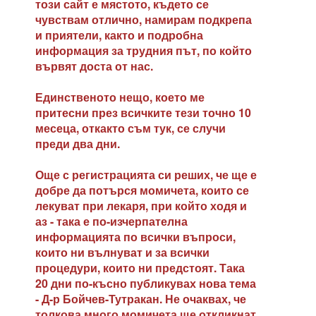
този сайт е мястото, където се
чувствам отлично, намирам подкрепа
и приятели, както и подробна
информация за трудния път, по който
вървят доста от нас.
Единственото нещо, което ме
притесни през всичките тези точно 10
месеца, откакто съм тук, се случи
преди два дни.
Още с регистрацията си реших, че ще е
добре да потърся момичета, които се
лекуват при лекаря, при който ходя и
аз - така е по-изчерпателна
информацията по всички въпроси,
които ни вълнуват и за всички
процедури, които ни предстоят. Така
20 дни по-късно публикувах нова тема
- Д-р Бойчев-Тутракан. Не очаквах, че
толкова много момичета ще откликнат