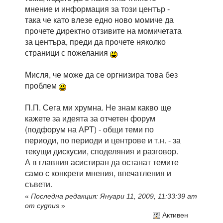
мнение и информация за този център -
така че като влезе едно ново момиче да
прочете директно отзивите на момичетата
за центъра, преди да прочете няколко
страници с пожелания
Мисля, че може да се оргнизира това без
проблем
П.П. Сега ми хрумна. Не знам какво ще
кажете за идеята за отчетен форум
(подфорум на АРТ) - общи теми по
периоди, по периоди и центрове и т.н. - за
текущи дискусии, споделяния и разговор.
А в главния асистиран да останат темите
само с конкрети мнения, впечатления и
съвети.
«
Последна редакция: Януари 11, 2009, 11:33:39 am
от cygnus
»
Активен