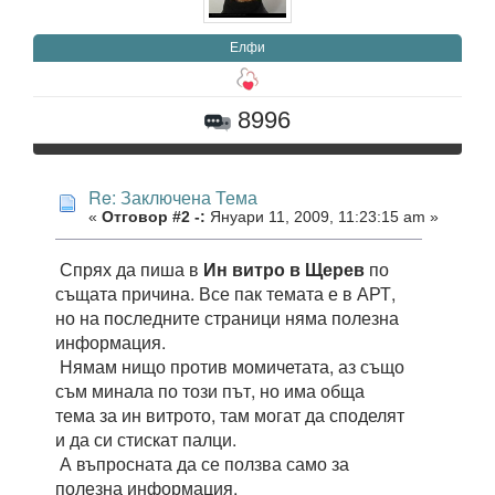
Елфи
8996
Re: Заключена Тема
«
Отговор #2 -:
Януари 11, 2009, 11:23:15 am »
Спрях да пиша в
Ин витро в Щерев
по
същата причина. Все пак темата е в АРТ,
но на последните страници няма полезна
информация.
Нямам нищо против момичетата, аз също
съм минала по този път, но има обща
тема за ин витрото, там могат да споделят
и да си стискат палци.
А въпросната да се ползва само за
полезна информация.