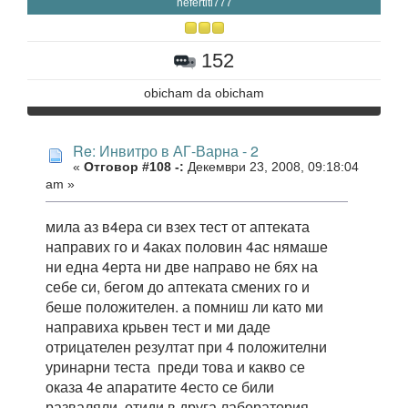
nefertiti777
152
obicham da obicham
Re: Инвитро в АГ-Варна - 2
«
Отговор #108 -:
Декември 23, 2008, 09:18:04
am »
мила аз в4ера си взех тест от аптеката
направих го и 4аках половин 4ас нямаше
ни една 4ерта ни две направо не бях на
себе си, бегом до аптеката смених го и
беше положителен. а помниш ли като ми
направиха крьвен тест и ми даде
отрицателен резултат при 4 положителни
уринарни теста преди това и какво се
оказа 4е апаратите 4есто се били
разваляли. отиди в друга лаборатория