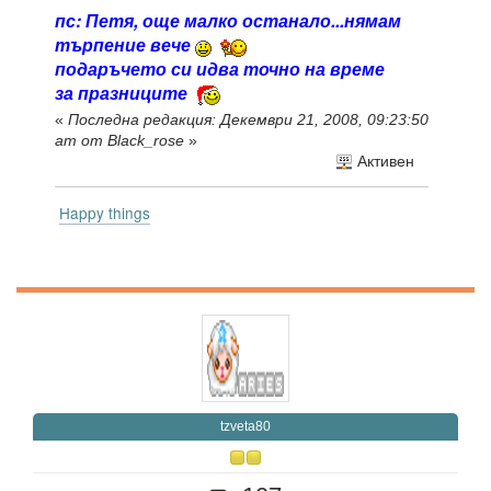
пс: Петя, още малко останало...нямам
търпение вече
подаръчето си идва точно на време
за празниците
«
Последна редакция: Декември 21, 2008, 09:23:50
am от Black_rose
»
Активен
Happy things
tzveta80