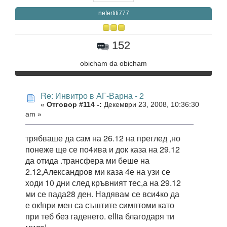
nefertiti777
152
obicham da obicham
Re: Инвитро в АГ-Варна - 2
«
Отговор #114 -:
Декември 23, 2008, 10:36:30
am »
трябваше да сам на 26.12 на преглед ,но
понеже ще се по4ива и док каза на 29.12
да отида .трансфера ми беше на
2.12,Александров ми каза 4е на узи се
ходи 10 дни след кръвният тес,а на 29.12
ми се пада28 ден. Надявам се вси4ко да
е ок!при мен са съштите симптоми като
при теб без гаденето. ellia благодаря ти