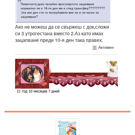
Помогнете:днес полу4их прословутото зацапване
нормално ли е 18-ти ден ми е след трансфер?????????
:(на кои ден сте го полуц4авали вие не е ли късно за
зацапване?
Ако не можеш да се свържеш с док,сложи
си 3 утрогестана вместо 2.Аз като имах
зацапване преди 10-я ден така правех.
Активен