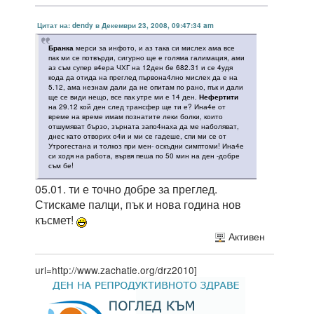
Цитат на: dendy в Декември 23, 2008, 09:47:34 am
Бранка
мерси за инфото, и аз така си мислех ама все
пак ми се потвърди, сигурно ще е голяма галимация, ами
аз съм супер в4ера ЧХГ на 12ден бе 682.31 и се 4удя
кода да отида на преглед първона4лно мислех да е на
5.12, ама незнам дали да не опитам по рано, пък и дали
ще се види нещо, все пак утре ми е 14 ден.
Нефертити
на 29.12 кой ден след трансфер ще ти е? Ина4е от
време на време имам познатите леки болки, които
отшумяват бързо, зърната запо4наха да ме наболяват,
днес като отворих о4и и ми се гадеше, спи ми се от
Утрогестана и толкоз при мен- оскъдни симптоми! Ина4е
си ходя на работа, вървя пеша по 50 мин на ден -добре
съм бе!
05.01. ти е точно добре за преглед.
Стискаме палци, пък и нова година нов
късмет!
Активен
url=http://www.zachatie.org/drz2010]