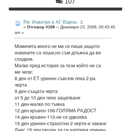
107
Re: Инвитро в АГ-Варна - 2
«
Отговор #106 -:
Декември 23, 2008, 00:43:45
am »
Момичета много не ми се пише,защото
новините са лоши,но съм длъжна да ви
споделя.
Малко пред история за тези който не са
ме чели:
8 ден от ЕТ-уринен съвсем лека 2-ра
черта
9 ден-същата черта
от 5 до 10 ден леко зацапване
11 ден-малко по тъмна
12 ден кръвен-106-ГОЛЯМА РАДОСТ
14 ден кръвен-110-не се удвоява
15 ден уринен-страхотни 2 черти-и чакане
Днес 19 ден реших да си напревя уринен-