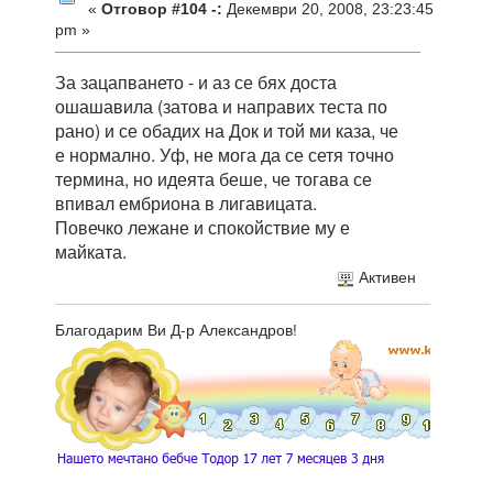
«
Отговор #104 -:
Декември 20, 2008, 23:23:45
pm »
За зацапването - и аз се бях доста
ошашавила (затова и направих теста по
рано) и се обадих на Док и той ми каза, че
е нормално. Уф, не мога да се сетя точно
термина, но идеята беше, че тогава се
впивал ембриона в лигавицата.
Повечко лежане и спокойствие му е
майката.
Активен
Благодарим Ви Д-р Александров!