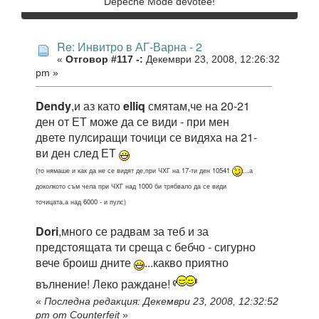
Depeche Mode devotee!
Re: Инвитро в АГ-Варна - 2
«
Отговор #117 -:
Декември 23, 2008, 12:26:32
pm »
Dendy
,и аз като
elliq
смятам,че на 20-21
ден от ЕТ може да се види - при мен
двете пулсиращи точици се видяха на 21-
ви ден след ЕТ
(то нямаше и как да не се видят де,при ЧХГ на 17-ти ден 10541
...а
доколкото съм чела при ЧХГ над 1000 би трябвало да се види
точицата,а над 6000 - и пулс)
Dori
,много се радвам за теб и за
предстоящата ти среща с бебчо - сигурно
вече броиш дните
...какво приятно
вълнение! Леко раждане!
«
Последна редакция: Декември 23, 2008, 12:32:52
pm от Counterfeit
»