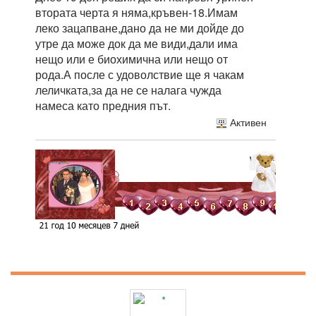
втората черта я няма,кръвен-18.Имам
леко зацапване,дано да не ми дойде до
утре да може док да ме види,дали има
нещо или е биохимична или нещо от
рода.А после с удоволствие ще я чакам
леличката,за да не се налага чужда
намеса като предния път.
Активен