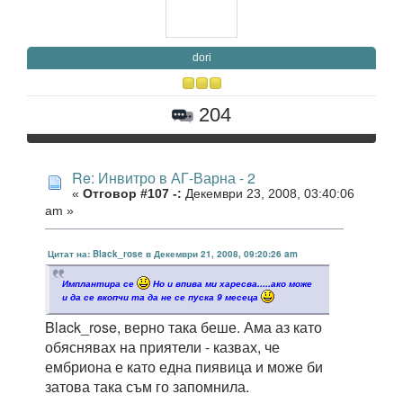
dori
204
Re: Инвитро в АГ-Варна - 2
«
Отговор #107 -:
Декември 23, 2008, 03:40:06
am »
Цитат на: Black_rose в Декември 21, 2008, 09:20:26 am
Имплантира се
Но и впива ми харесва.....ако може
и да се вкопчи та да не се пуска 9 месеца
Black_rose, верно така беше. Ама аз като
обяснявах на приятели - казвах, че
ембриона е като една пиявица и може би
затова така съм го запомнила.