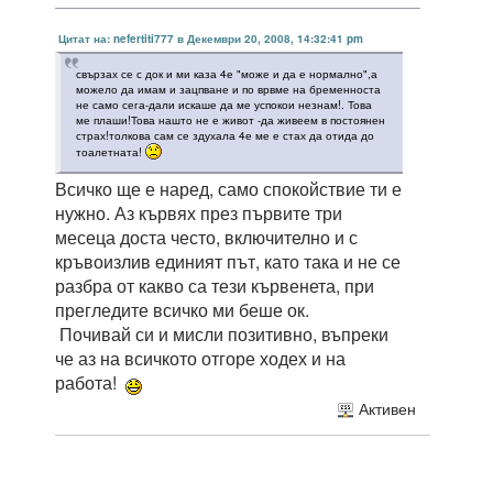
Цитат на: nefertiti777 в Декември 20, 2008, 14:32:41 pm
свързах се с док и ми каза 4е "може и да е нормално",а
можело да имам и зацпване и по врвме на бременноста
не само сега-дали искаше да ме успокои незнам!. Това
ме плаши!Това нашто не е живот -да живеем в постоянен
страх!толкова сам се здухала 4е ме е стах да отида до
тоалетната!
Всичко ще е наред, само спокойствие ти е
нужно. Аз кървях през първите три
месеца доста често, включително и с
кръвоизлив единият път, като така и не се
разбра от какво са тези кървенета, при
прегледите всичко ми беше ок.
Почивай си и мисли позитивно, въпреки
че аз на всичкото отгоре ходех и на
работа!
Активен