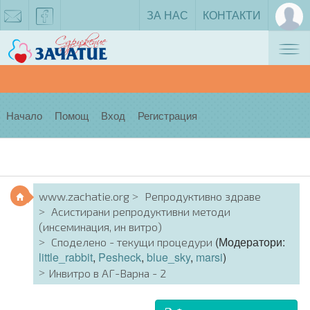
ЗА НАС
КОНТАКТИ
Tog
zachatie@gmail.com
facebook
nav
Начало
Помощ
Вход
Регистрация
www.zachatie.org
Репродуктивно здраве
Асистирани репродуктивни методи
(инсеминация, ин витро)
(Модератори:
Споделено - текущи процедури
little_rabbit
,
Pesheck
,
blue_sky
,
marsi
)
Инвитро в АГ-Варна - 2