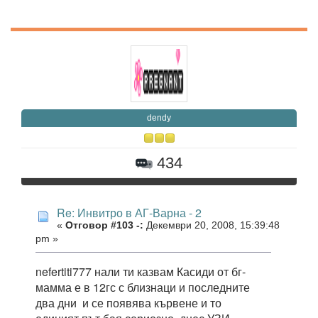
dendy
434
Re: Инвитро в АГ-Варна - 2
«
Отговор #103 -:
Декември 20, 2008, 15:39:48
pm »
nefertiti777 нали ти казвам Касиди от бг-
мамма е в 12гс с близнаци и последните
два дни и се появява кървене и то