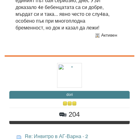
единият път бая сериозно, днес УЗИ
доказало 4е бебенцатата са си добре,
мърдат си и така... явно често се слу4ва,
особено пък при многоплодна
бременност, но док и казал да лежи!
Активен
dori
204
Re: Инвитро в АГ-Варна - 2