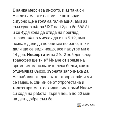
Бранка
мерси за инфото, и аз така си
мислех ама все пак ми се потвърди,
сигурно ще е голяма галимация, ами аз
съм супер в4ера ЧХГ на 12ден бе 682.31
и се 4удя кода да отида на преглед
първона4лно мислех да е на 5.12, ама
незнам дали да не опитам по рано, пък и
дали ще се види нещо, все пак утре ми е
14 ден.
Нефертити
на 29.12 кой ден след
трансфер ще ти е? Ина4е от време на
време имам познатите леки болки, които
отшумяват бързо, зърната запо4наха да
ме наболяват, днес като отворих о4и и ми
се гадеше, спи ми се от Утрогестана и
толкоз при мен- оскъдни симптоми! Ина4е
си ходя на работа, вървя пеша по 50 мин
на ден -добре съм бе!
Активен