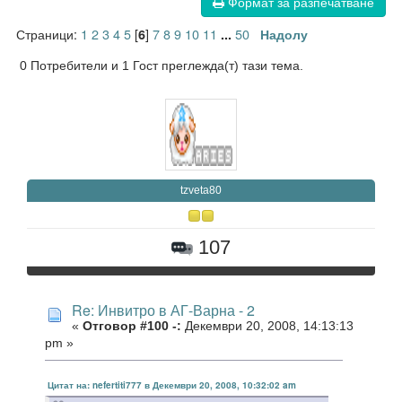
Формат за разпечатване
Страници:
1
2
3
4
5
[
]
7
8
9
10
11
50
6
...
Надолу
0 Потребители и 1 Гост преглежда(т) тази тема.
tzveta80
107
Re: Инвитро в АГ-Варна - 2
«
Отговор #100 -:
Декември 20, 2008, 14:13:13
pm »
Цитат на: nefertiti777 в Декември 20, 2008, 10:32:02 am