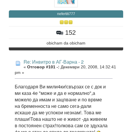
nefertiti777
152
obicham da obicham
Re: Инвитро в АГ-Варна - 2
«
Отговор #101 -:
Декември 20, 2008, 14:32:41
pm »
Благодаря Ви мили4ки!свързах се с док и
ми каза 4е "може и да е нормално",а
можело да имам и зацпване и по врвме
на бременноста не само сега-дали
искаше да ме успокои незнам!. Това ме
плаши!Това нашто не е живот -да живеем
в постоянен страх!толкова сам се здухала
4е ме е стах да отида до тоалетната!