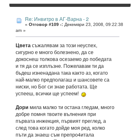
Re: Инвитро в АГ-Варна - 2
«
Отговор #109 -:
Декември 23, 2008, 09:22:38
am »
Цвета
съжалявам за този неуспех,
сигурно е много болезнено, да се
докоснеш толкова осезаемо до победата
и тя да се изплъзне. Пожелавам ти да
бъдеш изненадана така както аз, когато
най-малко предполагаш и шансовете са
ниски, но Бог си знае работата. Ще
успееш, всички ще успеем!
Дори
мила малко ти остана гледам, много
добре помня твоите вълнения при
първата инжекция, първият преглед, а
след това когато дойде моя ред, колко
пъти да знаеш съм препро4итала