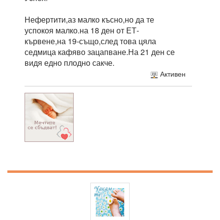
Нефертити,аз малко късно,но да те
успокоя малко.на 18 ден от ЕТ-
кървене,на 19-също,след това цяла
седмица кафяво зацапване.На 21 ден се
видя едно плодно сакче.
Активен