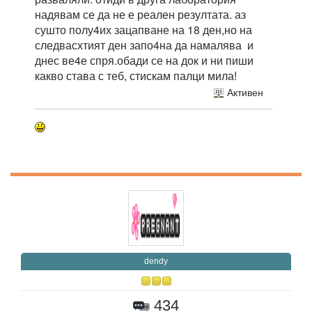
надявам се да не е реален резултата. аз
сушто полу4их зацапване на 18 ден,но на
следвасхтият ден запо4на да намалява и
днес ве4е спря.обади се на док и ни пиши
какво става с теб, стискам палци мила!
Активен
dendy
434