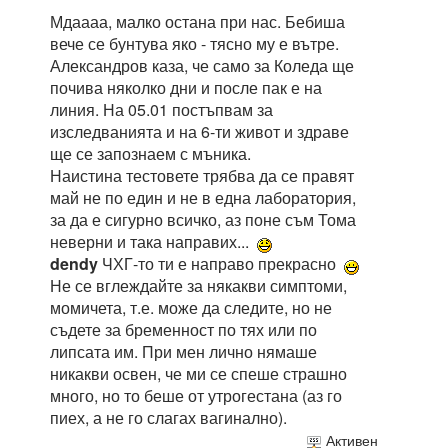
Мдаааа, малко остана при нас. Бебиша
вече се бунтува яко - тясно му е вътре.
Александров каза, че само за Коледа ще
почива няколко дни и после пак е на
линия. На 05.01 постъпвам за
изследванията и на 6-ти живот и здраве
ще се запознаем с мъника.
Наистина тестовете трябва да се правят
май не по един и не в една лаборатория,
за да е сигурно всичко, аз поне съм Тома
неверни и така направих...
dendy
ЧХГ-то ти е направо прекрасно
Не се вглеждайте за някакви симптоми,
момичета, т.е. може да следите, но не
съдете за бременност по тях или по
липсата им. При мен лично нямаше
никакви освен, че ми се спеше страшно
много, но то беше от утрогестана (аз го
пиех, а не го слагах вагинално).
Активен