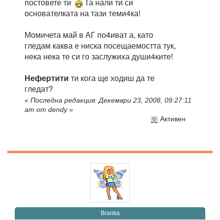
постовете ти
Та нали ти си
основателката на тази теми4ка!
Момичета май в АГ по4иват а, като
гледам каква е ниска посещаемостта тук,
нека нека те си го заслужиха души4ките!
Нефертити
ти кога ще ходиш да те
гледат?
«
Последна редакция: Декември 23, 2008, 09:27:11
am от dendy
»
Активен
Branka