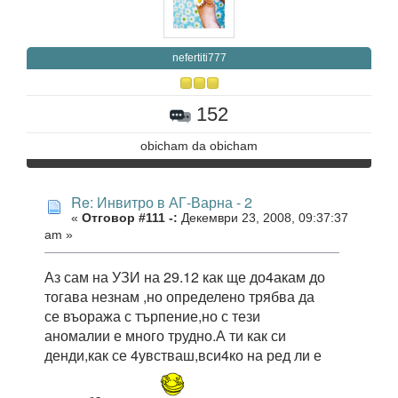
nefertiti777
152
obicham da obicham
Re: Инвитро в АГ-Варна - 2
«
Отговор #111 -:
Декември 23, 2008, 09:37:37
am »
Аз сам на УЗИ на 29.12 как ще до4акам до
тогава незнам ,но определено трябва да
се въоража с търпение,но с тези
аномалии е много трудно.А ти как си
денди,как се 4увстваш,вси4ко на ред ли е