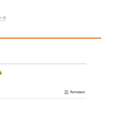
 it!
Активен