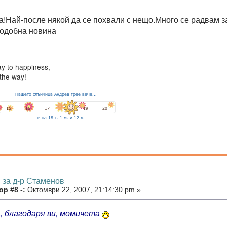
а!Най-после някой да се похвали с нещо.Много се радвам з
одобна новина
y to happiness,
the way!
 за д-р Стаменов
р #8 -:
Октомври 22, 2007, 21:14:30 pm »
а, благодаря ви, момичета