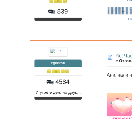
839
Re: Час
«
Отгово
eganeva
Ани, нали 
4584
И утре е ден, но друг....