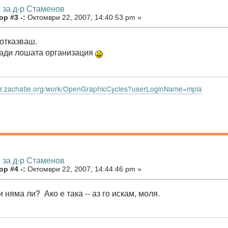
 за д-р Стаменов
р #3 -:
Октомври 22, 2007, 14:40:53 pm »
 отказваш.
ради лошата организация
dar.zachatie.org/work/OpenGraphicCycles?userLoginName=mpia
 за д-р Стаменов
р #4 -:
Октомври 22, 2007, 14:44:46 pm »
 няма ли? Ако е така -- аз го искам, моля.