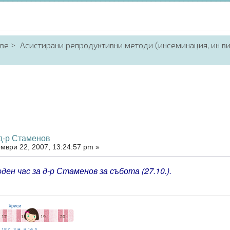
аве
Асистирани репродуктивни методи (инсеминация, ин в
 д-р Стаменов
мври 22, 2007, 13:24:57 pm »
ден час за д-р Стаменов за събота (27.10.).