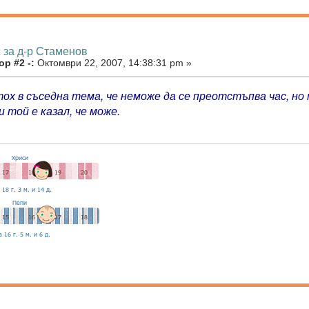
 за д-р Стаменов
р #2 -:
Октомври 22, 2007, 14:38:31 pm »
етох в съседна тема, че неможе да се преотстъпва час, но
 той е казал, че може.