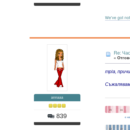
We've got noth
Re: Час
«
Отгово
mpia, прич
Съжалявам,
annaaa
839