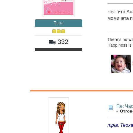
Честито,Ан
момичета п
Теоха
There's no wa
332
Happiness is 
Re: Час
«
Отгово
mpia, Теох