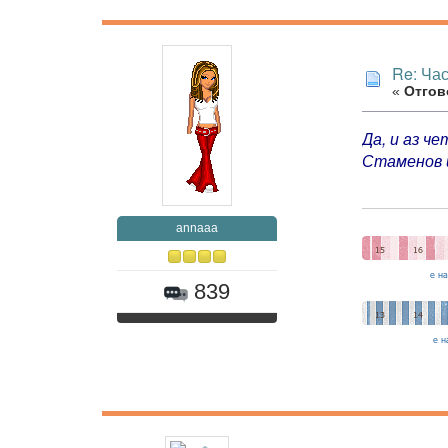
Re: Час
«
Отгово
Да, и аз ч
Стаменов и
annaaa
839