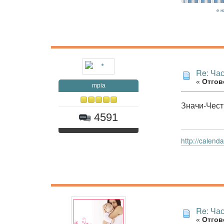
Re: Час
«
Отгово
mpia
Значи-Чест
4591
http://calen
Re: Час
«
Отгово