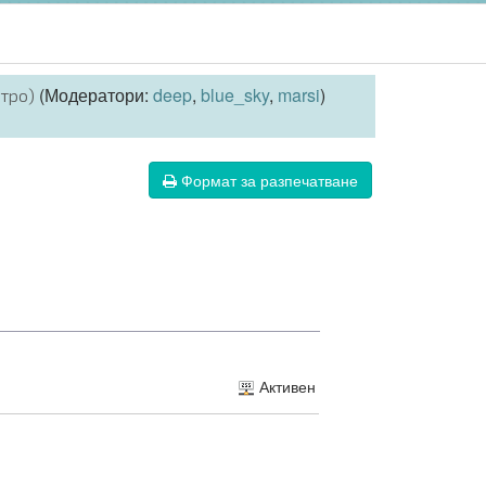
(Модератори:
deep
,
blue_sky
,
marsi
)
итро)
Формат за разпечатване
Активен