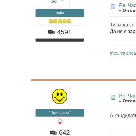
Re: Час
«
Отгово
mpia
Ти защо се
Да не е за
4591
http://calen
Re: Час
«
Отгово
*Принцеска*
А кандидати
642