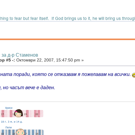
ing to fear but fear itself. If God brings us to it, he will bring us through
 за д-р Стаменов
р #5 -:
Октомври 22, 2007, 15:47:50 pm »
ината поради, която се отказвам я пожелавам на всички.
 но часът вече е даден.