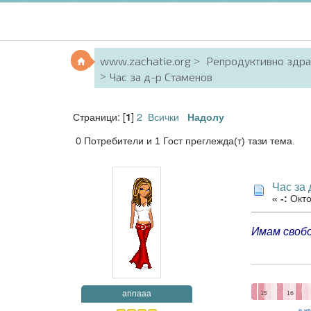
www.zachatie.org
Репродуктивно здр
Час за д-р Стаменов
Страници: [
]
2
Всички
1
Надолу
0 Потребители и 1 Гост преглежда(т) тази тема.
Час за
«
-:
Окто
Имам свобо
annaaa