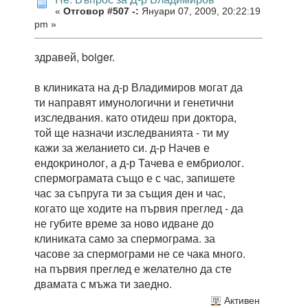
«
Отговор #507 -:
Януари 07, 2009, 20:22:19
pm »
здравей, boiger.
в клиниката на д-р Владимиров могат да
ти направят имунологични и генетични
изследвания. като отидеш при доктора,
той ще назначи изследванията - ти му
кажи за желанието си. д-р Начев е
ендокринолог, а д-р Тачева е ембриолог.
спермограмата също е с час, запишете
час за съпруга ти за същия ден и час,
когато ще ходите на първия преглед - да
не губите време за ново идване до
клиниката само за спермограма. за
часове за спермограми не се чака много.
на първия преглед е желателно да сте
двамата с мъжа ти заедно.
Активен