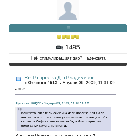
!!!
1495
Най стимулиращият дар? Надеждата
Re: Въпрос за Д-р Владимиров
«
Отговор #512 -:
Януари 09, 2009, 11:31:09
am »
Цитат на: boiger в Януари 09, 2009, 11:16:10 am
Момичета, знаете ли случайно дали наблизо или около
клиниката може да се намери възможност за нощувки. Аз
не съм от София и затова ще ви бъда благодарна ,ако
може да ми кажете. приятен ден
Здравей! Близо до клиниката има 2