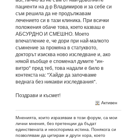
пациенти на д-р Владимиров и за себе си
съм решила да не продължавам
лечението си в тази клиника. При всички
положения обаче това, което казваш е
АБСУРДНО И СМЕШНО. Моето
впечатление е, че дори при най-малкото
съмнение за промяна в статуквото,
докторът изисква ново изследване и, ако
някой въобще е споменал думите "ин-
витро" пред теб, това надали е било в
контекста на: "Хайде да започваме
веднага без никакви изследвания".
Поздрави и късмет!
Активен
Мненията, които изразявам в този форум, са мои
лични мнения, без претенции да бъдат
единствената и неоспорима истина. Понякога си
позволявам да цитирам и други хора, което