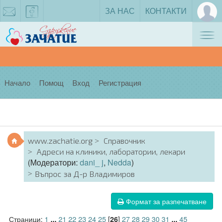
ЗА НАС
КОНТАКТИ
Tog
zachatie@gmail.com
facebook
nav
Начало
Помощ
Вход
Регистрация
www.zachatie.org
Справочник
Адреси на клиники, лаборатории, лекари
(Модератори:
dani_ j
,
Nedda
)
Въпрос за Д-р Владимиров
Формат за разпечатване
Страници:
1
21
22
23
24
25
[
]
27
28
29
30
31
45
...
26
...