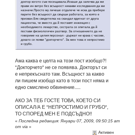
доктор когото съм посещавала.Искаше да започва да ми
прави ин витро без всъщност никакви изследвания да ми
назначи.Просто му личеше отдалече че иска да прибере
парите без всъщност да свърши работата, за която е
призван.Бях свидетелка на скандал вдигнат от друга
пациентка, че вместо да й поставят инжекция с
необходимото лекарство, сестрата се опитала да й
постави физиологичен разтвор. За отношението да не
говориме на целия персонал - държат ни крака с часове,
докато се появи "докторчето". За мен това е непростимо
и грубо.
Ама каква е целта на този пост изобщо?!
"Докторчето" не се появява. Докторът си
е непрекъснато там. Всъщност за какво
ли пишем изобщо като в този пост няма и
едно смислено обвинение.....
АКО ЗА ТЕБ ГОСТЕ ТОВА, КОЕТО СИ
ОПИСАЛ/А Е "НЕПРОСТИМО И ГРУБО",
ТО СПОРЕД МЕН Е ПОДСЪДНО!!
«
Последна редакция: Януари 07, 2009, 09:50:15 am
от via
»
Активен