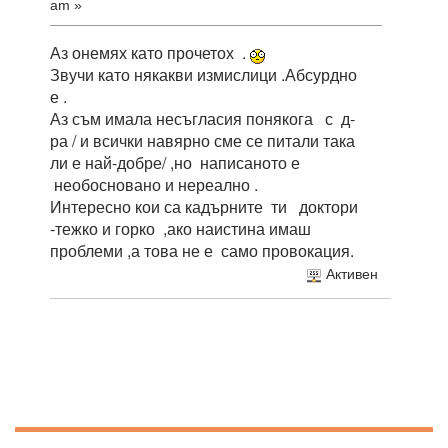
am »
Аз онемях като прочетох .
Звучи като някакви измислици .Абсурдно
е .
Аз съм имала несъгласия понякога с д-
ра / и всички навярно сме се питали така
ли е най-добре/ ,но написаното е
необосновано и нереално .
Интересно кои са кадърните ти доктори
-тежко и горко ,ако наистина имаш
проблеми ,а това не е само провокация.
Активен