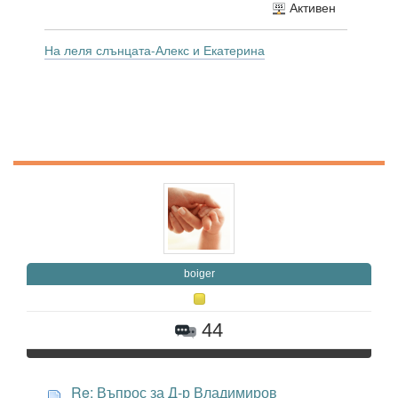
Активен
На леля слънцата-Алекс и Екатерина
boiger
44
Re: Въпрос за Д-р Владимиров