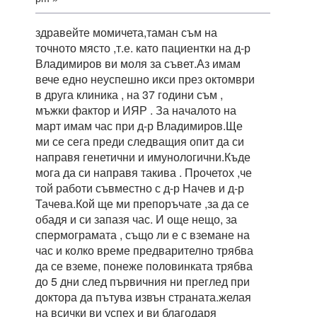
здравейте момичета,таман съм на
точното място ,т.е. като пациентки на д-р
Владимиров ви моля за съвет.Аз имам
вече едно неуспешно икси през октомври
в друга клиника , на 37 години съм ,
мъжки фактор и ИЯР . За началото на
март имам час при д-р Владимиров.Ще
ми се сега преди следващия опит да си
направя генетични и имунологични.Къде
мога да си направя такива . Прочетох ,че
той работи съвместно с д-р Начев и д-р
Тачева.Кой ще ми препоръчате ,за да се
обадя и си запазя час. И още нещо, за
спермограмата , също ли е с вземане на
час и колко време предварително трябва
да се вземе, понеже половинката трябва
до 5 дни след първичния ни преглед при
доктора да пътува извън страната.желая
на всички ви успех и ви благодаря