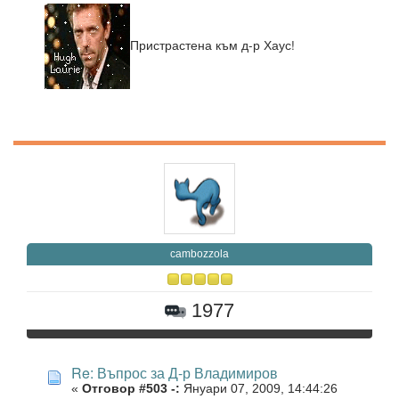
Пристрастена към д-р Хаус!
cambozzola
1977
Re: Въпрос за Д-р Владимиров
«
Отговор #503 -:
Януари 07, 2009, 14:44:26