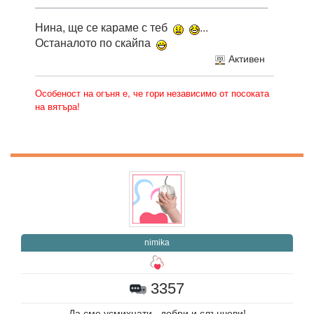
Нина, ще се караме с теб
...
Останалото по скайпа
Активен
Особеност на огъня е, че гори независимо от посоката
на вятъра!
nimika
3357
Да сме усмихнати , добри и слънчеви!