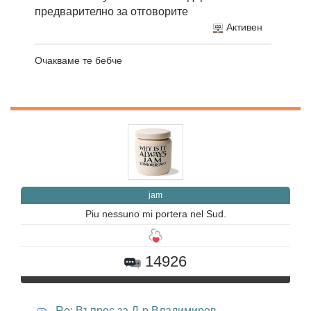
предварително за отговорите
Активен
Очакваме те бебче
jam
Piu nessuno mi portera nel Sud.
14926
Re: Въпрос за Д-р Владимиров