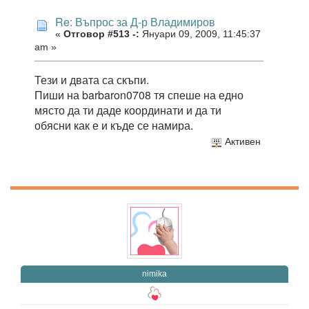
Re: Въпрос за Д-р Владимиров
«
Отговор #513 -:
Януари 09, 2009, 11:45:37
am »
Тези и двата са скъпи.
Пиши на barbaron0708 тя спеше на едно
място да ти даде координати и да ти
обясни как е и къде се намира.
Активен
nimika