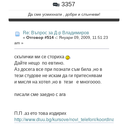
3357
Да сме усмихнати , добри и слънчеви!
Re: Въпрос за Д-р Владимиров
«
Отговор #514 -:
Януари 09, 2009, 11:51:23
am »
скъпички ми се сториха
.
Дайте нещо по евтино.
Аз досега все при познати съм била ,но в
тези студове не искам да ги притеснявам
и мисля на хотел ,но в тези е многоооо.
писали сме заедно с ara
П.П .аз ето това издирих
http://www.diuu.bg/kursove/novi_telefoni/koordinati.htm