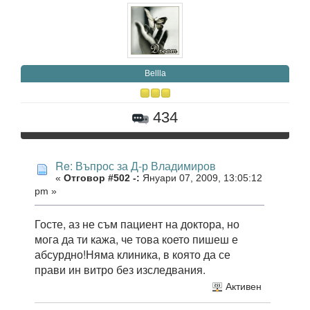
Bellla
434
Re: Въпрос за Д-р Владимиров
«
Отговор #502 -:
Януари 07, 2009, 13:05:12
pm »
Госте, аз не съм пациент на доктора, но
мога да ти кажа, че това което пишеш е
абсурдно!Няма клиника, в която да се
прави ин витро без изследвания.
Активен