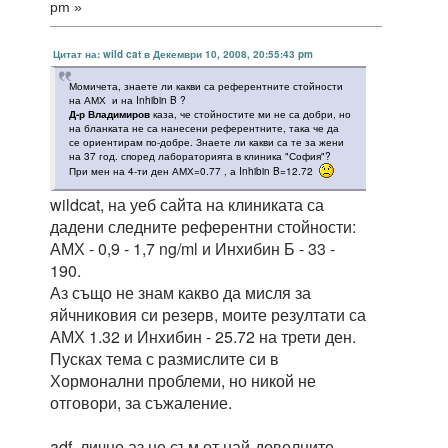
pm »
Цитат на: wild cat в Декември 10, 2008, 20:55:43 pm
Момичета, знаете ли какви са референтните стойности
на АМХ и на Inhibin B ?
Д-р Владимиров
каза, че стойностите ми не са добри, но
на бланката не са нанесени референтните, така че да
се ориентирам по-добре. Знаете ли какви са те за жени
на 37 год. според лабораторията в клиника "София"?
При мен на 4-ти ден АМХ=0.77 , а Inhibin B=12.72
wildcat, на уеб сайта на клиниката са
дадени следните референтни стойности:
АМХ - 0,9 - 1,7 ng/ml и Инхибин Б - 33 -
190.
Аз също не знам какво да мисля за
яйчниковия си резерв, моите резултати са
АМХ 1.32 и Инхибин - 25.72 на трети ден.
Пусках тема с размислите си в
Хормонални проблеми, но никой не
отговори, за съжаление.
adf, лично аз не съм от най-доволните