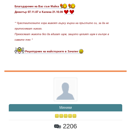
Благодарение на Вас съм Майка
Димитър 07.11.07 и Калина 21.10.09
* Чувствителните хора живеят върху върха на пръстите си, за да не
притесняват никого.
Прекосяват живота без да вдигат шум, защото целият шум е вътре в
самите тях *
Рецептурник на майсторките в Зачатие
Миники
2206