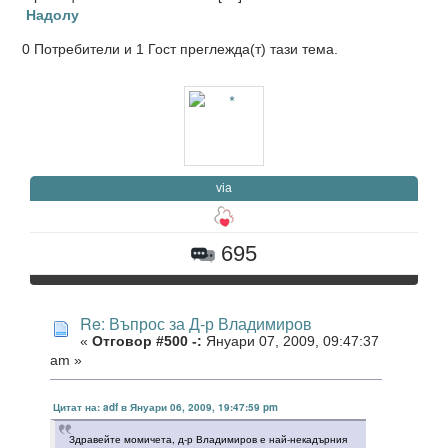
Надолу
0 Потребители и 1 Гост преглежда(т) тази тема.
via
695
Re: Въпрос за Д-р Владимиров
«
Отговор #500 -:
Януари 07, 2009, 09:47:37
am »
Цитат на: adf в Януари 06, 2009, 19:47:59 pm
Здравейте момичета, д-р Владимиров е най-некадърния