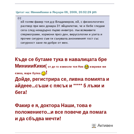
Цитат на: МинииКкики в Януари 06, 2009, 20:52:29 pm
ей голям факир тоя д-р Владимиров, ей, с физиологичен
разтвор при мен докара 31 яйцеклетки, че и бебе гледам
сега след некадърно първо инвитро. пък всякаквите
спермограми, хормони през ден, вирусологии и узита и
прочие сигурно съм ги сънувала.анонимният гост със
сигурност зане по-добре от мен.
Къде се бутаме тука в навалицата бре
МиниииКики(
от де го измисли тоя Ник
изкриви ми
!
езика, мари булка
Дойде, регистрира се, ливна помията и
айдеее...съши с пясък и ***** 5 лъжи и
бега!
Факир е я, доктора Наши, това е
положението...и все повече да помага
и да сбъдва мечти!
Активен