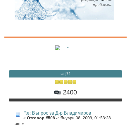
tanj74
2400
Re: Въпрос за Д-р Владимиров
«
Отговор #508 -:
Януари 08, 2009, 01:53:28
am »