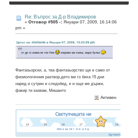
Re: Въпрос за Д-р Владимиров
«
Отговор #505 -:
Януари 07, 2009, 16:14:06
pm »
Цитат на: mishanta в Януари 07, 2009, 15:23:59 pm
от де го измисли тоя Ник
изкриви ми езика, мари булка
!
Фантазьорски, а, тва фантазьорство ще е само от
физиологичния разтвор,дето ми го биха 15 дни
наред и сутрин и следобед, е и още ме държи,
факир ти казвам, Мишанто
Активен