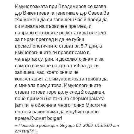
Имуноложката при Владимиров се казва
д-р Викентиева, а генетика е д-р Савов.За
тях можеш да си запишеш час и преди да
си минала на първичен преглед, и
направо с готовите резултати да влезеш
за първи преглед и да не губиш
време.Генетичните стават за 5-7 дни, а
имунологичните ги правят само в
четвъртак сутрин, и доколкото знам и за
самото взимане на кръв трябва да си
запишеш час, което значи че
консултацията с имуноложката трябва да
е минала преди това. Имунологичните
стават готови горе долу след 2 седмици,
поне при мен бе така.За спермограмата
jam ти е обяснила много точно.Мисля че
по този начин няма да изгубиш ценно
време.Късмет boiger!
«
Последна редакция: Януари 08, 2009, 01:55:00 am
от tanj74
»