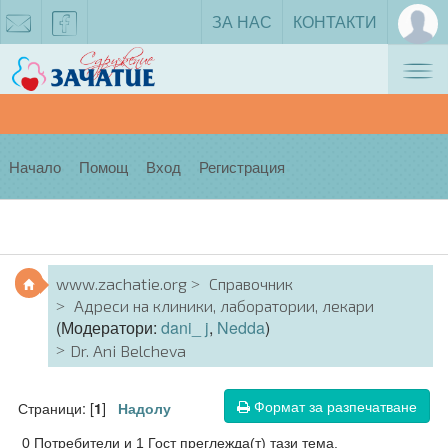
ЗА НАС
КОНТАКТИ
Tog
zachatie@gmail.com
facebook
nav
Начало
Помощ
Вход
Регистрация
www.zachatie.org
Справочник
Адреси на клиники, лаборатории, лекари
(Модератори:
dani_ j
,
Nedda
)
Dr. Ani Belcheva
Формат за разпечатване
Страници: [
]
1
Надолу
0 Потребители и 1 Гост преглежда(т) тази тема.