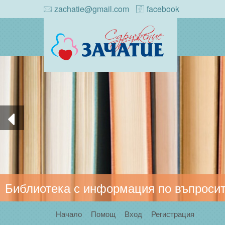
zachatie@gmail.com
facebook
Библиотека с информация по въпросит
Начало
Помощ
Вход
Регистрация