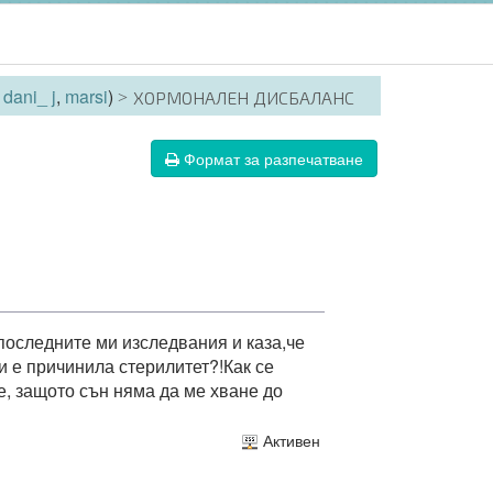
:
dani_ j
,
marsi
)
ХОРМОНАЛЕН ДИСБАЛАНС
Формат за разпечатване
 последните ми изследвания и каза,че
и е причинила стерилитет?!Как се
е, защото сън няма да ме хване до
Активен