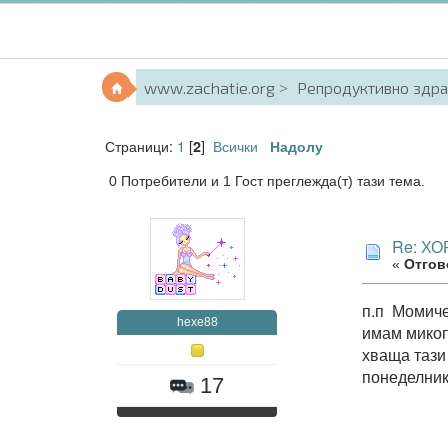
www.zachatie.org
Репродуктивно здр
Страници:
1
[
]
Всички
2
Надолу
0 Потребители и 1 Гост преглежда(т) тази тема.
Re: Х
«
Отгово
п.п Момиче
hexe88
имам микоп
хваща тази
понеделник
17