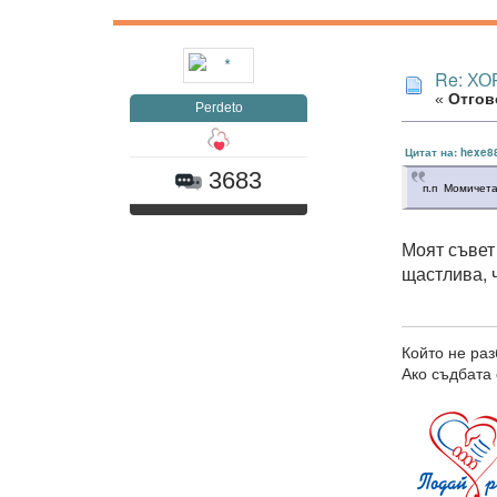
Re: Х
«
Отгово
Perdeto
Цитат на: hexe8
3683
п.п Момичета
Моят съвет
щастлива, 
Който не раз
Ако съдбата 