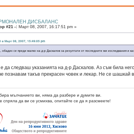
ОРМОНАЛЕН ДИСБАЛАНС
р #21 -:
Март 08, 2007, 16:17:51 pm »
8 в Март 08, 2007, 15:49:05 pm
, обадих се преди малко на д-р Даскалов за резултати от последните ми изследвания и ка
 е да следваш указанията на д-р Даскалов. Аз съм била нег
че познавам такъв прекрасен човек и лекар. Не се шашкай в
бира мълчанието ви, няма да разбере и думите ви.
е спряла да ви се усмихва, опитайте се да я разсмеете!