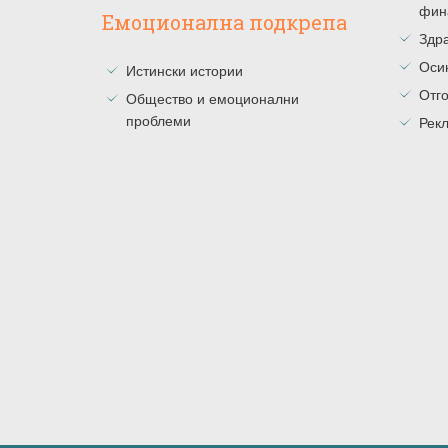
фин
Емоционална подкрепа
Здра
Оси
Истински истории
Отг
Общество и емоционални
проблеми
Рекл