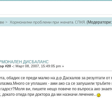
(Модератори
аве
Хормонални проблеми при жената. СПКЯ.
ОРМОНАЛЕН ДИСБАЛАНС
р #20 -:
Март 08, 2007, 15:49:05 pm »
та, обадих се преди малко на д-р Даскалов за резултати от
лазма.Много се уплаших - ами ако са се запушили тръбите 
 гадост?Моля ви, пишете нещо повече по въпроса ако знает
, докато отида при доктора да ми назначи лечение..