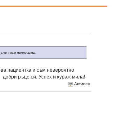
за,че имам микоплазма.
ова пациентка и съм невероятно
 добри ръце си. Успех и кураж мила!
Активен