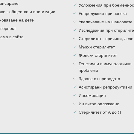
ансиране
Усложнения при бременнос
ве - общество и институции
Репродукция при човека
новяване на дете
Увеличаване на шансовете
оворност
Изследвания при стерилите
ама в сайта
Стерилитет - причини, леч
Мъжки стерилитет
Женски стерилитет
Генетични и имунологични
проблеми
Здраве от природата
Асистирани репродуктивни
Инсеминация
Ин витро оплождане
Стерилитет от А до Я