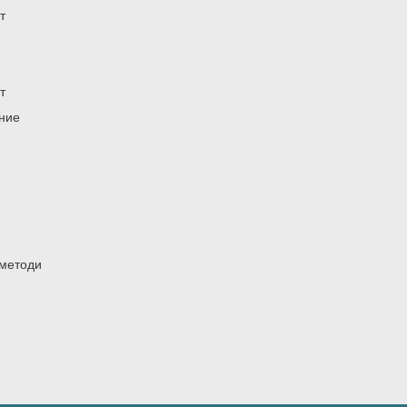
т
т
ение
 методи