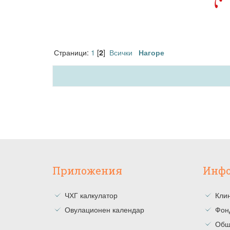
Страници:
1
[
]
Всички
2
Нагоре
Приложения
Инф
ЧХГ калкулатор
Клин
Овулационен календар
Фон
Общ