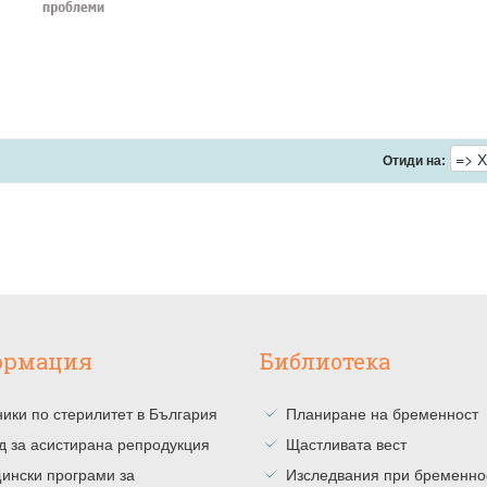
Отиди на:
ормация
Библиотека
ики по стерилитет в България
Планиране на бременност
д за асистирана репродукция
Щастливата вест
ински програми за
Изследвания при бременно