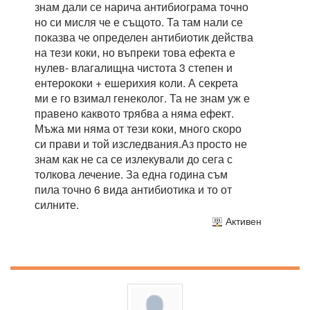
знам дали се нарича антибиограма точно
но си мисля че е същото. Та там нали се
показва че определен антибиотик действа
на тези коки, но въпреки това ефекта е
нулев- влагалищна чистота 3 степен и
ентерококи + ешерихия коли. А секрета
ми е го взимал генеколог. Та не знам уж е
правено каквото трябва а няма ефект.
Мъжа ми няма от тези коки, много скоро
си прави и той изследвания.Аз просто не
знам как не са се излекували до сега с
толкова лечение. За една година съм
пила точно 6 вида антибиотика и то от
силните.
Активен