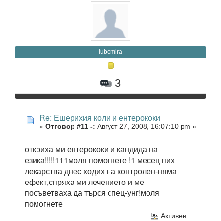
lubomira
3
Re: Ешерихия коли и ентерококи
«
Отговор #11 -:
Август 27, 2008, 16:07:10 pm »
откриха ми ентерококи и кандида на
езика!!!!!111моля помогнете !1 месец пих
лекарства днес ходих на контролен-няма
ефект,спряха ми лечението и ме
посъветваха да търся спец-унг!моля
помогнете
Активен