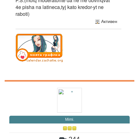
P.S.(molq moderatorite da ne me obvinqvat
4e pisha na latineca,tyj kato kredor-yt ne
raboti)
Активен
Mimi.