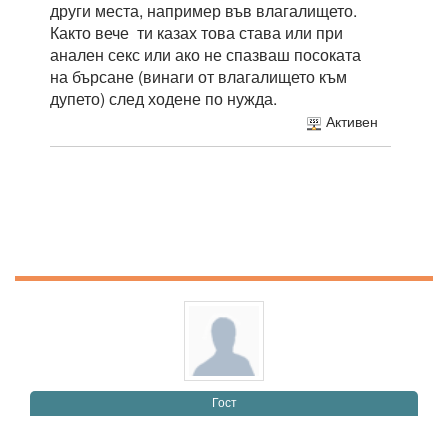
други места, например във влагалището.
Както вече ти казах това става или при
анален секс или ако не спазваш посоката
на бърсане (винаги от влагалището към
дупето) след ходене по нужда.
Активен
Гост