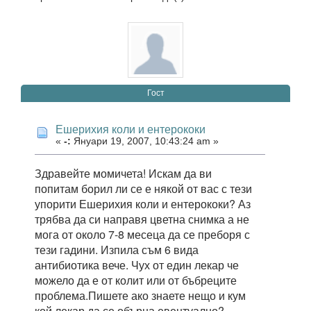
Гост
Ешерихия коли и ентерококи
«
-:
Януари 19, 2007, 10:43:24 am »
Здравейте момичета! Искам да ви
попитам борил ли се е някой от вас с тези
упорити Ешерихия коли и ентерококи? Аз
трябва да си направя цветна снимка а не
мога от около 7-8 месеца да се преборя с
тези гадини. Изпила съм 6 вида
антибиотика вече. Чух от един лекар че
можело да е от колит или от бъбреците
проблема.Пишете ако знаете нещо и кум
кой лекар да се обърна евентуално?