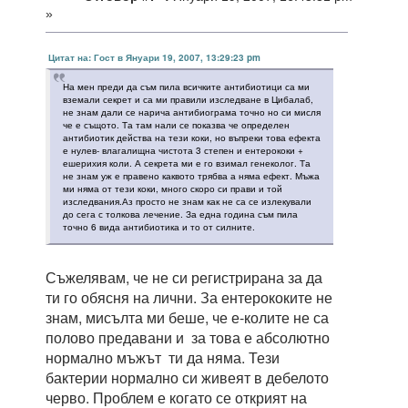
»
Цитат на: Гост в Януари 19, 2007, 13:29:23 pm
На мен преди да съм пила всичките антибиотици са ми
вземали секрет и са ми правили изследване в Цибалаб,
не знам дали се нарича антибиограма точно но си мисля
че е същото. Та там нали се показва че определен
антибиотик действа на тези коки, но въпреки това ефекта
е нулев- влагалищна чистота 3 степен и ентерококи +
ешерихия коли. А секрета ми е го взимал генеколог. Та
не знам уж е правено каквото трябва а няма ефект. Мъжа
ми няма от тези коки, много скоро си прави и той
изследвания.Аз просто не знам как не са се излекували
до сега с толкова лечение. За една година съм пила
точно 6 вида антибиотика и то от силните.
Съжелявам, че не си регистрирана за да
ти го обясня на лични. За ентерококите не
знам, мисълта ми беше, че е-колите не са
полово предавани и за това е абсолютно
нормално мъжът ти да няма. Тези
бактерии нормално си живеят в дебелото
черво. Проблем е когато се открият на