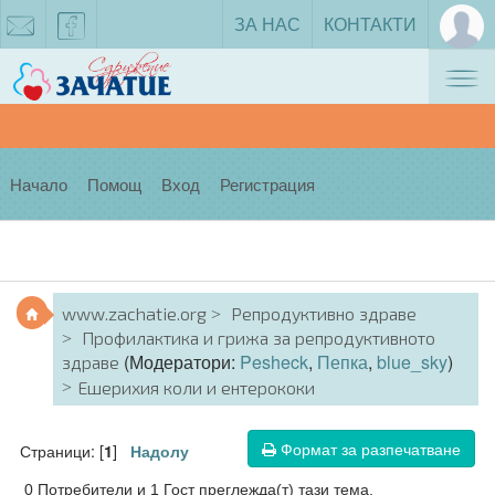
ЗА НАС
КОНТАКТИ
Tog
zachatie@gmail.com
facebook
nav
Начало
Помощ
Вход
Регистрация
www.zachatie.org
Репродуктивно здраве
Профилактика и грижа за репродуктивното
(Модератори:
Pesheck
,
Пепка
,
blue_sky
)
здраве
Ешерихия коли и ентерококи
Формат за разпечатване
Страници: [
]
1
Надолу
0 Потребители и 1 Гост преглежда(т) тази тема.