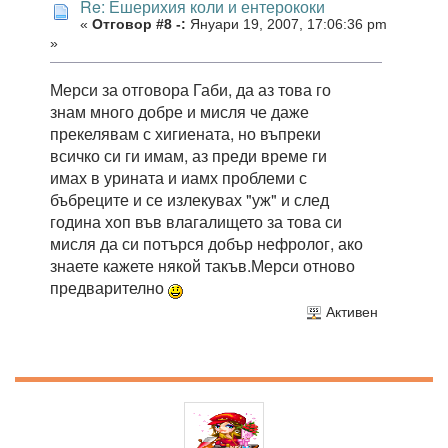
Re: Ешерихия коли и ентерококи
«
Отговор #8 -:
Януари 19, 2007, 17:06:36 pm
»
Мерси за отговора Габи, да аз това го
знам много добре и мисля че даже
прекелявам с хигиената, но въпреки
всичко си ги имам, аз преди време ги
имах в урината и иамх проблеми с
бъбреците и се излекувах "уж" и след
година хоп във влагалището за това си
мисля да си потърся добър нефролог, ако
знаете кажете някой такъв.Мерси отново
предварително
Активен