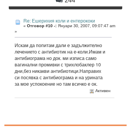
244
Re: Ешерихия коли и ентерококи
«
Отговор #10 -:
Януари 30, 2007, 09:07:47 am
»
Искам да попитам дали е задължително
лечението с антибиотик на е-коли.Имам и
антибиограма но док. ми изписа само
вагинални промивки с трихлобаклер 10
дни,без никакви антибиотици.Направих
си посявка с антибиограма и на урината
за мое успокоение но там всичко е ок.
Активен