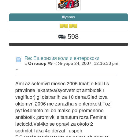
iliyanas
598
Re: Ешерихия коли и ентерококи
«
Отговор #9 -:
Януари 24, 2007, 12:16:33 pm
»
Ami az setemvri mesec 2005 imah e-koli i s
pravilnite lekarstva(syotvetniqt antibiotik i
vagifluor) gi otstranih za 10 dena.Sled tova
oktomvri 2006 me zaraziha s enterokoki.Tozi
pyt le4enieto mi be malko po-promeneno-
antibiotik ,promivki s tanutum roza Femina
lactocid.Vsi4ko se opravi za okolo 2
sedmici.Taka 4e derzai i uspeh.