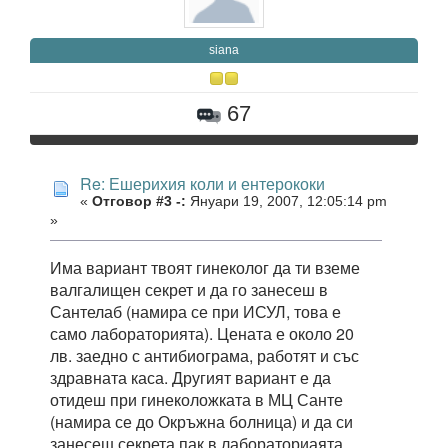
siana
67
Re: Ешерихия коли и ентерококи
«
Отговор #3 -:
Януари 19, 2007, 12:05:14 pm
»
Има вариант твоят гинеколог да ти вземе
валгалищен секрет и да го занесеш в
Сантелаб (намира се при ИСУЛ, това е
само лабораторията). Цената е около 20
лв. заедно с антибиограма, работят и със
здравната каса. Другият вариант е да
отидеш при гинеколожката в МЦ Санте
(намира се до Окръжна болница) и да си
занесеш секрета пак в лабораториаята.