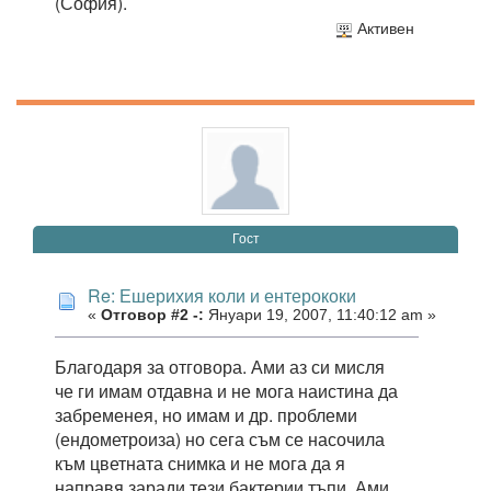
(София).
Активен
Гост
Re: Ешерихия коли и ентерококи
«
Отговор #2 -:
Януари 19, 2007, 11:40:12 am »
Благодаря за отговора. Ами аз си мисля
че ги имам отдавна и не мога наистина да
забременея, но имам и др. проблеми
(ендометроиза) но сега съм се насочила
към цветната снимка и не мога да я
направя заради тези бактерии тъпи. Ами