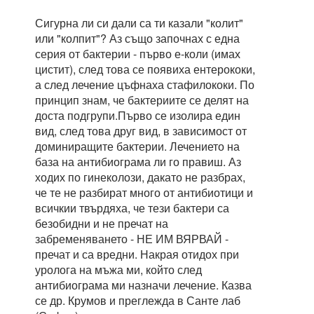
Сигурна ли си дали са ти казали "колит"
или "колпит"? Аз също започнах с една
серия от бактерии - първо е-коли (имах
цистит), след това се появиха ентерококи,
а след лечение цъфнаха стафилококи. По
принцип знам, че бактериите се делят на
доста подгрупи.Първо се изолира един
вид, след това друг вид, в зависимост от
доминиращите бактерии. Лечението на
база на антибиограма ли го правиш. Аз
ходих по гинеколози, дакато не разбрах,
че те не разбират много от антибиотици и
всичкии твърдяха, че тези бактери са
безобидни и не пречат на
забременяването - НЕ ИМ ВЯРВАЙ -
пречат и са вредни. Накрая отидох при
уролога на мъжа ми, който след
антибиограма ми назначи лечение. Казва
се др. Крумов и преглежда в Санте лаб