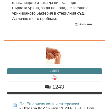
влагалището и така да пишкаш при
първата урина, за да не попадне заедно с
уринираното бактерия в стерилния съд.
Аз лично ще го пробвам.
Активен
gabi32
1243
Re: Ешерихия коли и ентерококи
«
Отговор #7 -:
Януари 19, 2007, 16:45:31 pm