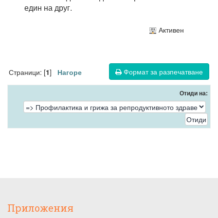
един на друг.
Активен
Формат за разпечатване
Страници: [
]
1
Нагоре
Отиди на:
Приложения