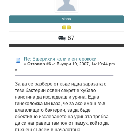
siana
67
Re: Ешерихия коли и ентерококи
«
Отговор #6 -:
Януари 19, 2007, 14:19:44 pm
»
За да се разбере от къде идва заразата с
тези бактерии освен секрет е хубаво
наистина да изследваш и урина. Една
гинеколожка ми каза, че за ако имаш във
влагалището бактерии, за да бъде
обективно изслеването на урината трябва
да си направиш тампон от памук, който да
пъхнеш съвсем в началотона