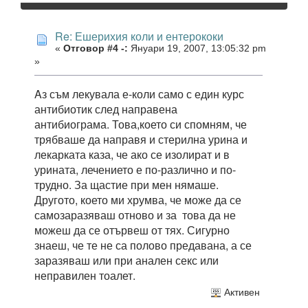
Re: Ешерихия коли и ентерококи
«
Отговор #4 -:
Януари 19, 2007, 13:05:32 pm
»
Aз съм лекувала е-коли само с един курс
антибиотик след направена
антибиограма. Това,което си спомням, че
трябваше да направя и стерилна урина и
лекарката каза, че ако се изолират и в
урината, лечението е по-различно и по-
трудно. За щастие при мен нямаше.
Другото, което ми хрумва, че може да се
самозаразяваш отново и за това да не
можеш да се отървеш от тях. Сигурно
знаеш, че те не са полово предавана, а се
заразяваш или при анален секс или
неправилен тоалет.
Активен