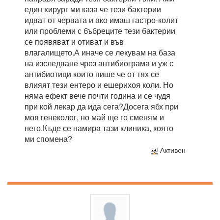
един хирург ми каза че тези бактерии
идват от червата и ако имаш гастро-колит
или проблеми с бъбреците тези бактерии
се появяват и отиват и във
влагалището.А иначе се лекувам на база
на изследване чрез антибиограма и уж с
антибиотици които пише че от тях се
влияят тези ентеро и ешерихоя коли. Но
няма ефект вече почти година и се чудя
при кой лекар да ида сега?Досега ябх при
моя генеколог, но май ще го сменям и
него.Къде се намира тази клиника, която
ми спомена?
Активен