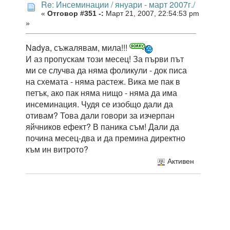
Re: Инсеминации / януари - март 2007г./
«
Отговор #351 -:
Март 21, 2007, 22:54:53 pm
»
Nadya, съжалявам, мила!!!
И аз пропускам този месец! За първи път
ми се случва да няма фоликули - док писа
на схемата - няма растеж. Вика ме пак в
петък, ако пак няма нищо - няма да има
инсеминация. Чудя се изобщо дали да
отивам? Това дали говори за изчерпан
яйчников ефект? В паника съм! Дали да
почина месец-два и да премина директно
към ин витрото?
Активен