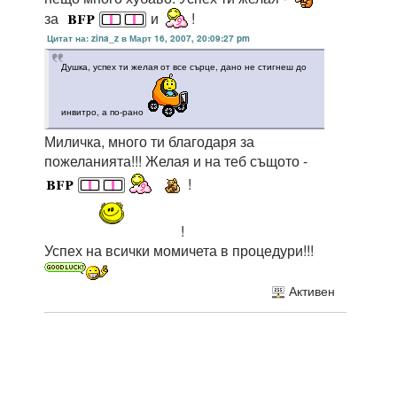
за
и
!
Цитат на: zina_z в Март 16, 2007, 20:09:27 pm
Душка, успех ти желая от все сърце, дано не стигнеш до
инвитро, а по-рано
Миличка, много ти благодаря за
пожеланията!!! Желая и на теб същото -
!
!
Успех на всички момичета в процедури!!!
Активен