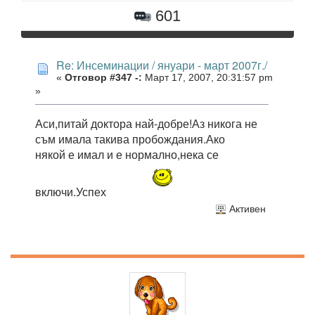
601
Re: Инсеминации / януари - март 2007г./
«
Отговор #347 -:
Март 17, 2007, 20:31:57 pm
»
Аси,питай доктора най-добре!Аз никога не
съм имала такива пробождания.Ако
някой е имал и е нормално,нека се
включи.Успех
Активен