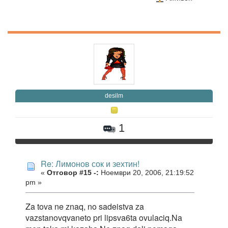
desilm
1
Re: Лимонов сок и зехтин!
«
Отговор #15 -:
Ноември 20, 2006, 21:19:52
pm »
Za tova ne znaq, no sadeistva za
vazstanovqvaneto pri lipsva6ta ovulaciq.Na