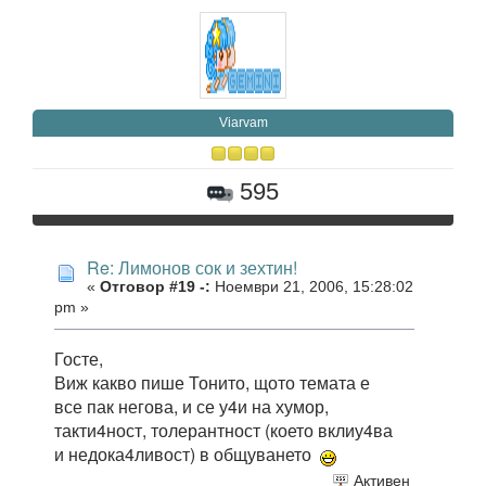
Viarvam
595
Re: Лимонов сок и зехтин!
«
Отговор #19 -:
Ноември 21, 2006, 15:28:02
pm »
Госте,
Виж какво пише Тонито, щото темата е
все пак негова, и се у4и на хумор,
такти4ност, толерантност (което вклиу4ва
и недока4ливост) в общуването
Активен