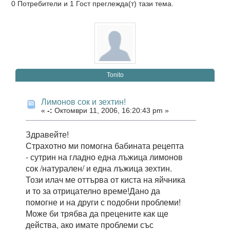
0 Потребители и 1 Гост преглежда(т) тази тема.
Tonito
Лимонов сок и зехтин!
«
-:
Октомври 11, 2006, 16:20:43 pm »
Здравейте!
Страхотно ми помогна бабината рецепта
- сутрин на гладно една лъжица лимонов
сок /натурален/ и една лъжица зехтин.
Този илач ме оттърва от киста на яйчника
и то за отрицателно време!Дано да
помогне и на други с подобни проблеми!
Може би трябва да прецените как ще
действа, ако имате проблеми със