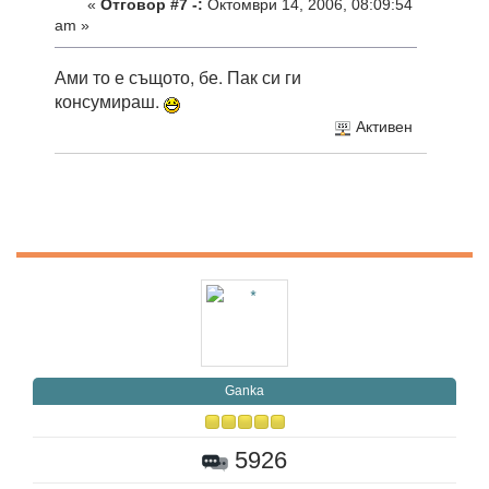
«
Отговор #7 -:
Октомври 14, 2006, 08:09:54
am »
Ами то е същото, бе. Пак си ги
консумираш.
Активен
Ganka
5926