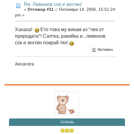
Re: Лимонов сок и зехтин!
«
Отговор #11 -:
Октомври 14, 2006, 15:51:24
pm »
Хахаха!
Ето това му викам аз "лек от
природата"! Салтка, ракийка и...лимонов
сок и зехтин покрай тях!
Активен
Alexandra
Grizkata