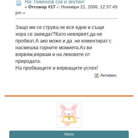
Re: Лимонов сок и зехтин!
«
Отговор #17 -:
Ноември 21, 2006, 12:37:49
pm »
Защо ми се струва,че все едни и същи
хора се заяждат?Като невярвят,да не
пробват.А ако може и да не коментират с
насмешка горните момиета.Аз ви
вярвям,вярвам и на лековете от
природата.
На пробващите и вярващите-успех!
Активен
Marie