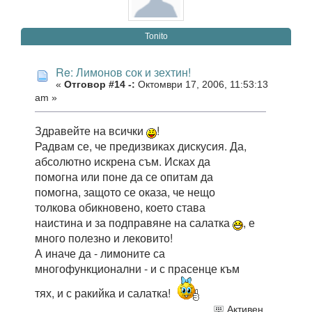
Tonito
Re: Лимонов сок и зехтин!
«
Отговор #14 -:
Октомври 17, 2006, 11:53:13
am »
Здравейте на всички
!
Радвам се, че предизвиках дискусия. Да,
абсолютно искрена съм. Исках да
помогна или поне да се опитам да
помогна, защото се оказа, че нещо
толкова обикновено, което става
наистина и за подправяне на салатка
, е
много полезно и лековито!
А иначе да - лимоните са
многофункционални - и с прасенце към
тях, и с ракийка и салатка!
Активен