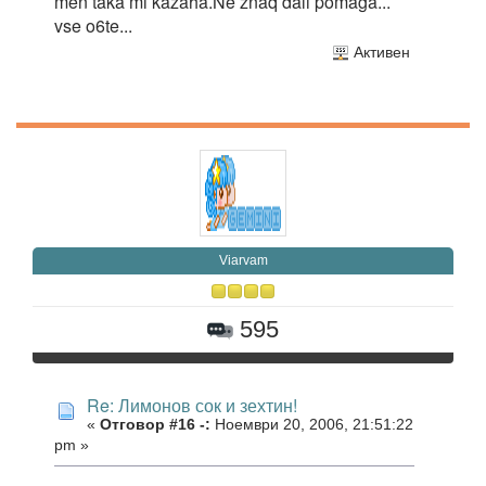
men taka mi kazaha.Ne znaq dali pomaga...
vse o6te...
Активен
Viarvam
595
Re: Лимонов сок и зехтин!
«
Отговор #16 -:
Ноември 20, 2006, 21:51:22
pm »