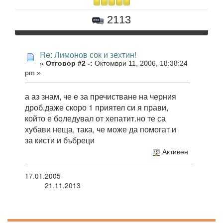
2113
Re: Лимонов сок и зехтин!
«
Отговор #2 -:
Октомври 11, 2006, 18:38:24
pm »
а аз знам, че е за пречистване на черния
дроб.даже скоро 1 приятел си я прави,
който е боледувал от хепатит.но те са
хубави неща, така, че може да помогат и
за кисти и бъбреци
Активен
17.01.2005
21.11.2013