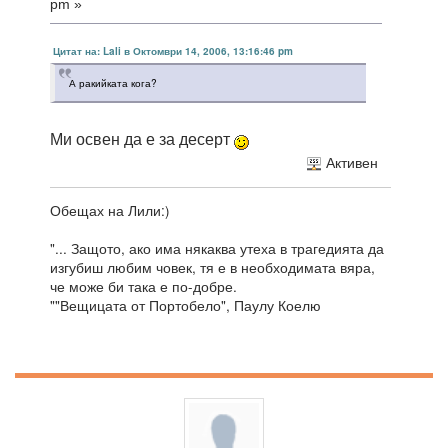
pm »
Цитат на: Lali в Октомври 14, 2006, 13:16:46 pm
А ракийката кога?
Ми освен да е за десерт
Активен
Обещах на Лили:)
"... Защото, ако има някаква утеха в трагедията да
изгубиш любим човек, тя е в необходимата вяра,
че може би така е по-добре.
""Вещицата от Портобело", Паулу Коелю