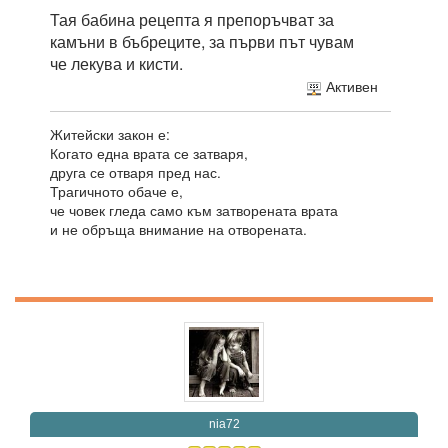
Тая бабина рецепта я препоръчват за
камъни в бъбреците, за първи път чувам
че лекува и кисти.
Активен
Житейски закон е:
Когато една врата се затваря,
друга се отваря пред нас.
Трагичното обаче е,
че човек гледа само към затворената врата
и не обръща внимание на отворената.
nia72