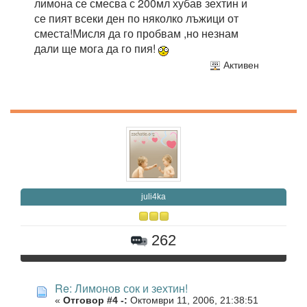
лимона се смесва с 200мл хубав зехтин и
се пият всеки ден по няколко лъжици от
сместа!Мисля да го пробвам ,но незнам
дали ще мога да го пия!
Активен
juli4ka
262
Re: Лимонов сок и зехтин!
«
Отговор #4 -:
Октомври 11, 2006, 21:38:51