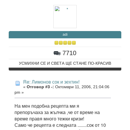
adi
7710
УСМИХНИ СЕ И СВЕТА ЩЕ СТАНЕ ПО-КРАСИВ
Re: Лимонов сок и зехтин!
«
Отговор #3 -:
Октомври 11, 2006, 21:04:06
pm »
На мен подобна рецепта ми я
препоръчаха за жълчка ,че от време на
време правя много тежки кризи!
Само че рецепта е следната ........сок от 10