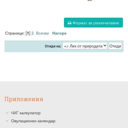
Формат за разпечатване
Страници: [
]
2
Всички
1
Нагоре
Отиди на:
Приложения
ЧХГ калкулатор
Овулационен календар