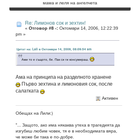
мама и леля на ангелчета
Re: Лимонов сок и зехтин!
«
Отговор #8 -:
Октомври 14, 2006, 12:22:39
pm »
Цитат на: Lali в Октомври 14, 2006, 08:09:54 am
Ами то е същото, бе. Пак си ги консумираш.
Ама на принципа на разделното хранене
Първо зехтина и лимоновия сок, после
салатката
Активен
Обещах на Лили:)
"... Защото, ако има някаква утеха в трагедията да
изгубиш любим човек, тя е в необходимата вяра,
че може би така е по-добре.