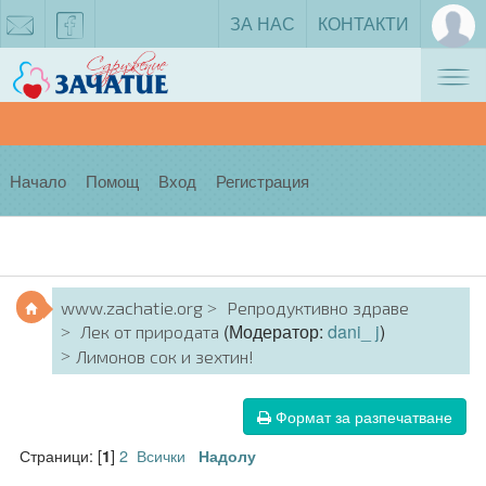
ЗА НАС
КОНТАКТИ
Tog
zachatie@gmail.com
facebook
nav
Начало
Помощ
Вход
Регистрация
www.zachatie.org
Репродуктивно здраве
(Модератор:
dani_ j
)
Лек от природата
Лимонов сок и зехтин!
Формат за разпечатване
Страници: [
]
2
Всички
1
Надолу