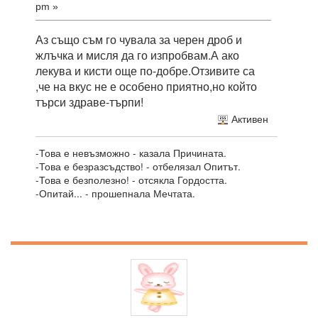
pm »
Аз също съм го чувала за черен дроб и
жлъчка и мисля да го изпробвам.А ако
лекува и кисти още по-добре.Отзивите са
,че на вкус не е особено приятно,но който
търси здраве-търпи!
Активен
-Това е невъзможно - казала Причината.
-Това е безразсъдство! - отбелязал Опитът.
-Това е безполезно! - отсякла Гордостта.
-Опитай... - прошепнала Мечтата.