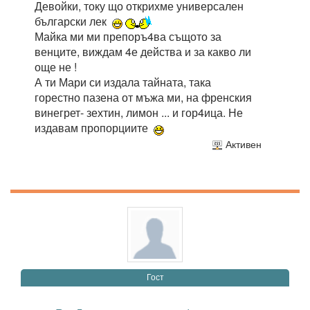
Девойки, току що открихме универсален
български лек
Майка ми ми препоръ4ва същото за
венците, виждам 4е действа и за какво ли
още не !
А ти Мари си издала тайната, така
горестно пазена от мъжа ми, на френския
винегрет- зехтин, лимон ... и гор4ица. Не
издавам пропорциите
Активен
Гост