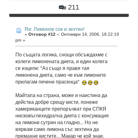
211
Re: Лимонов сок и зехтин!
«
Отговор #12 -:
Октомври 14, 2006, 18:22:19
pm »
По същата логика, снощи обсъждахме с
колеги лимонената диета, и един колега
се изцепи: "Аз също я правя тая
лимонена диета, само че към лимоните
прилагам печени прасенца"
Майтапа на страна, може и наистина да
действа добре срещу кисти, понеже
хамериканците препоръчват при СПКЯ
нисковъглехидратна диета с консумация
на лимони сутрин на гладно... Но не
вярвам само лимона със зехтина да
премахне кистите... Макар че кой знае,