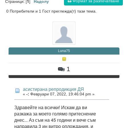
Формат за разпечатване
Страници: [
]
1
Надолу
0 Потребители и 1 Гост преглежда(т) тази тема.
Luna75
1
асистирана репродикция ДЯ
«
-:
Февруари 07, 2022, 19:46:04 pm »
Здравейте на всички! Искам да ви
разкажа за моето голямо притеснение
днес... Аз съм на 45 години и вече съм
направила 3 ин витро оплождания, и