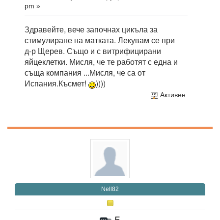
pm »
Здравейте, вече започнах цикъла за
стимулиране на матката. Лекувам се при
д-р Щерев. Също и с витрифицирани
яйцеклетки. Мисля, че те работят с една и
съща компания ...Мисля, че са от
Испания.Късмет!
))))
Активен
Nell82