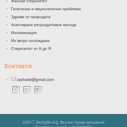
Женски стерилитет
Генетични и имунологични проблеми
Здраве от природата
Асистирани репродуктивни методи
Инсеминация
Ин витро оплождане
Стерилитет от А до Я
Контакти
zachatie@gmail.com
©2017 Zachatie.org. Всички права запазени!
Изработка на уеб сайт MaYoMo