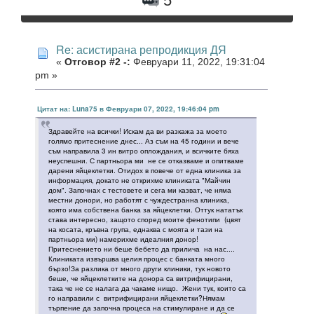
5
Re: асистирана репродикция ДЯ
«
Отговор #2 -:
Февруари 11, 2022, 19:31:04
pm »
Цитат на: Luna75 в Февруари 07, 2022, 19:46:04 pm
Здравейте на всички! Искам да ви разкажа за моето
голямо притеснение днес... Аз съм на 45 години и вече
съм направила 3 ин витро оплождания, и всичките бяха
неуспешни. С партньора ми не се отказваме и опитваме
дарени яйцеклетки. Отидох в повече от една клиника за
информация, докато не открихме клиниката "Майчин
дом". Започнах с тестовете и сега ми казват, че няма
местни донори, но работят с чуждестранна клиника,
която има собствена банка за яйцеклетки. Оттук нататък
става интересно, защото според моите фенотипи (цвят
на косата, кръвна група, еднаква с моята и тази на
партньора ми) намерихме идеалния донор!
Притеснението ни беше бебето да прилича на нас....
Клиниката извършва целия процес с банката много
бързо!За разлика от много други клиники, тук новото
беше, че яйцеклетките на донора cа витрифицирани,
така че не се налага да чакаме нищо. Жени тук, които са
го направили с витрифицирани яйцеклетки?Нямам
търпение да започна процеса на стимулиране и да се