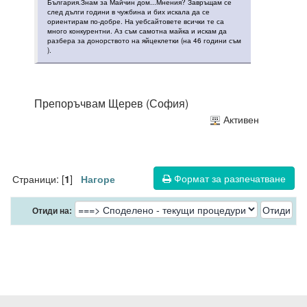
България.Знам за Майчин дом...Мнения? Завръщам се
след дълги години в чужбина и бих искала да се
ориентирам по-добре. На уебсайтовете всички те са
много конкурентни. Аз съм самотна майка и искам да
разбера за донорството на яйцеклетки (на 46 години съм
).
Препоръчвам Щерев (София)
Активен
Формат за разпечатване
Страници: [
]
1
Нагоре
Отиди на: