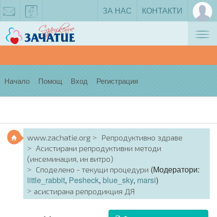
ЗА НАС
КОНТАКТИ
Tog
zachatie@gmail.com
facebook
nav
Начало
Помощ
Вход
Регистрация
www.zachatie.org
Репродуктивно здраве
Асистирани репродуктивни методи
(инсеминация, ин витро)
(Модератори:
Споделено - текущи процедури
little_rabbit
,
Pesheck
,
blue_sky
,
marsi
)
асистирана репродикция ДЯ