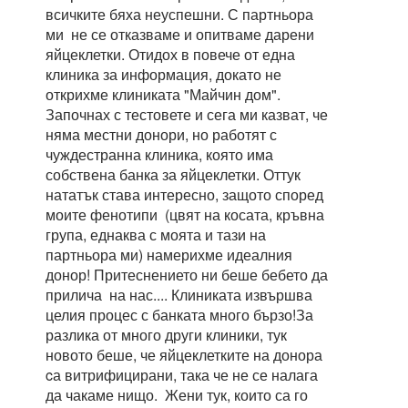
всичките бяха неуспешни. С партньора
ми не се отказваме и опитваме дарени
яйцеклетки. Отидох в повече от една
клиника за информация, докато не
открихме клиниката "Майчин дом".
Започнах с тестовете и сега ми казват, че
няма местни донори, но работят с
чуждестранна клиника, която има
собствена банка за яйцеклетки. Оттук
нататък става интересно, защото според
моите фенотипи (цвят на косата, кръвна
група, еднаква с моята и тази на
партньора ми) намерихме идеалния
донор! Притеснението ни беше бебето да
прилича на нас.... Клиниката извършва
целия процес с банката много бързо!За
разлика от много други клиники, тук
новото беше, че яйцеклетките на донора
cа витрифицирани, така че не се налага
да чакаме нищо. Жени тук, които са го