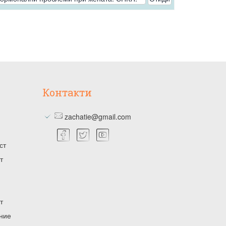
Контакти
zachatie@gmail.com
ст
т
т
ение