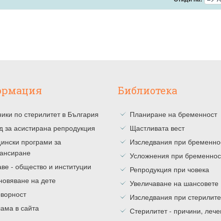
ормация
Библиотека
ики по стерилитет в България
Планиране на бременност
д за асистирана репродукция
Щастливата вест
ински програми за
Изследвания при бременно
ансиране
Усложнения при бременнос
ве - общество и институции
Репродукция при човека
новяване на дете
Увеличаване на шансовете
оворност
Изследвания при стерилите
ама в сайта
Стерилитет - причини, леч