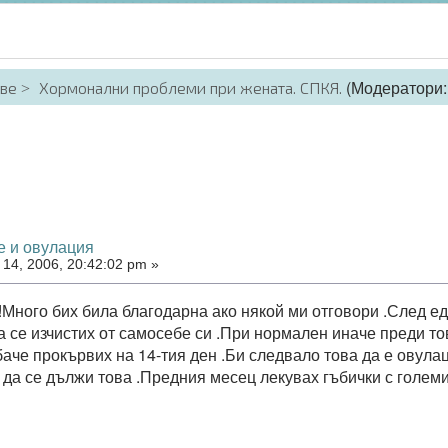
(Модератори
аве
Хормонални проблеми при жената. СПКЯ.
е и овулация
14, 2006, 20:42:02 pm »
!Много бих била благодарна ако някой ми отговори .След е
а се изчистих от самосебе си .При нормален иначе преди то
баче прокървих на 14-тия ден .Би следвало това да е овула
 да се дължи това .Предния месец лекувах гъбички с големи