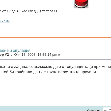
 от 12 до 48 час след (+) тест за О.
триум
рвене и овулация
р #2 -:
Юли 16, 2006, 15:59:14 pm »
ко ти е zацапало, въzможно да е от овулацията (и при мене
, той би трябвало да ти е каzал вероятните причини.
Отиди на: