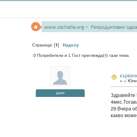
www.zachatie.org
Репродуктивно здр
Страници: [
]
1
Надолу
0 Потребители и 1 Гост преглежда(т) тази тема.
кървен
«
-:
Юли 
дани
Здравейте 
4мес.Тогав
29.Вчера о
какво може