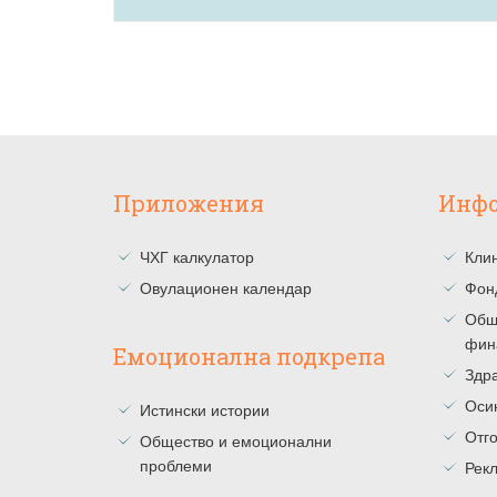
Приложения
Инф
ЧХГ калкулатор
Клин
Овулационен календар
Фон
Общ
фин
Емоционална подкрепа
Здра
Оси
Истински истории
Отг
Общество и емоционални
проблеми
Рекл