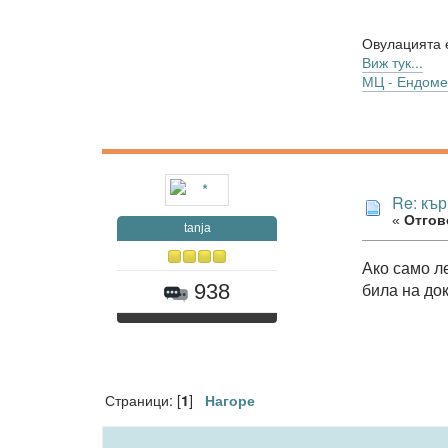
Овулацията е
Виж тук...
МЦ - Ендоме
Re: къ
«
Отгово
tanja
Ако само ле
била на док
938
Страници: [
]
1
Нагоре