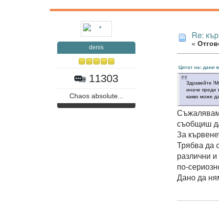
Re: къ
«
Отгово
denis
Цитат на: дани 
11303
Здравейте !М
иначе преди 
Chaos absolute...
какво може д
Съжалявам 
съобщиш да
За кървенет
Трябва да с
различни и
по-сериозно
Дано да ня