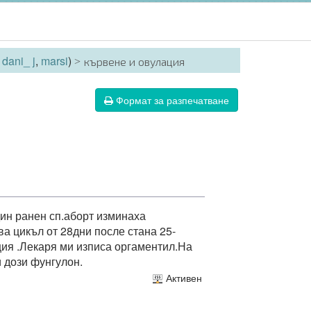
:
dani_ j
,
marsi
)
кървене и овулация
Формат за разпечатване
дин ранен сп.аборт изминаха
ва цикъл от 28дни после стана 25-
ция .Лекаря ми изписа оргаментил.На
 дози фунгулон.
Активен