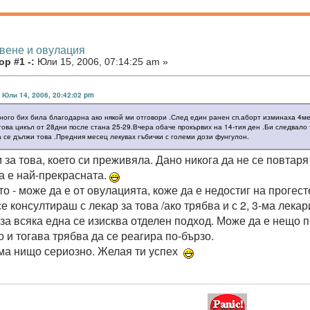
рвене и овулация
р #1 -:
Юли 15, 2006, 07:14:25 am »
в Юли 14, 2006, 20:42:02 pm
ного бих била благодарна ако някой ми отговори .След един ранен сп.аборт изминаха 4ме
това цикъл от 28дни после стана 25-29.Вчера обаче прокървих на 14-тия ден .Би следвало
а се дължи това .Предния месец лекувах гъбички с големи дози фунгулон.
за това, което си преживяла. Дано никога да не се повтаря
 е най-прекрасната.
о - може да е от овулацията, коже да е недостиг на прогест
е консултираш с лекар за това /ако трябва и с 2, 3-ма лека
 за всяка една се изисква отделен подход. Може да е нещо 
 и тогава трябва да се реагира по-бързо.
ма нищо сериозно. Желая ти успех