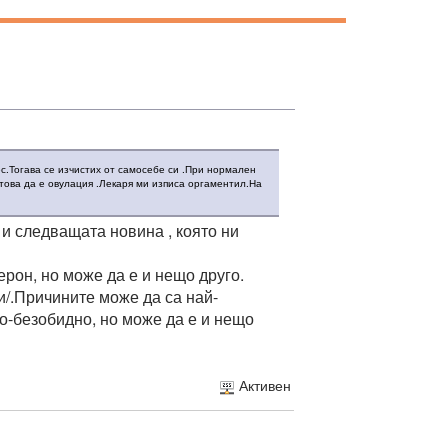
с.Тогава се изчистих от самосебе си .При нормален
 това да е овулация .Лекаря ми изписа оргаментил.На
 и следващата новина , която ни
ерон, но може да е и нещо друго.
ри/.Причините може да са най-
по-безобидно, но може да е и нещо
Активен