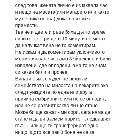
след това, жената лично е изчаквала час
и нещо на масата(или магарето или както
му се вика онова) докато някой я
премести.
Тва че и двете и ръце бяха дълго време
сини от сестри дето 10 минути не могат
да налучкат вена не го коментирам.
Не искам и да коментирам уклончивото
мърморясване че само 3 яйцеклекти били
извадени, две оплодени, ама то не знам
си какви били и прочее.
Винаги съм се чудел не лежи ли
семейството на милоста на лекарите ако
след пункцията по една или друга
причина ембрионите или не се оплодят,
или не се развият какво ли ще стане.
Може би ще кажат - ми сори, сега няма да
стане и да ви вземем парите - следващия
път......или ще ти трансферират едно
нищо, щото все пак 3 бона не са за