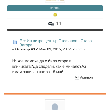
te4ke82
11
Re: Ин витро център Стефанов - Стара
Загора
«
Отговор #3 -:
Май 09, 2015, 20:54:26 pm »
Някое момиче да е било скоро в
клиниката?Да сподели, как е минало?Аз
имам записан час за 15 май.
Активен