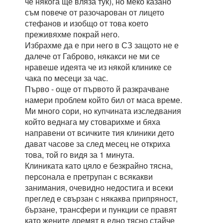
че някога ще вляза тук), но меко казано
съм повече от разочарован от лицето
стефанов и изобщо от това което
преживяхме покрай него.
Избрахме да е при него в СЗ защото не е
далече от Габрово, някакси не ми се
нравеше идеята че из някой клинике се
чака по месеци за час.
Първо - още от първото й разкрачване
намери проблем който бил от маса време.
Ми много сори, но купчината изследвания
който веднага му стоварихме и бяха
направени от всичките тия клиники дето
дават часове за след месец не откриха
това, той го видя за 1 минута.
Клиниката като цяло е безкрайно тясна,
персонала е претрупан с всякакви
занимания, очевидно недостига и всеки
преглед е свързан с някаква припряност,
бързане, трансфери и пункции се правят
като жените дремят в едно тясно стайче