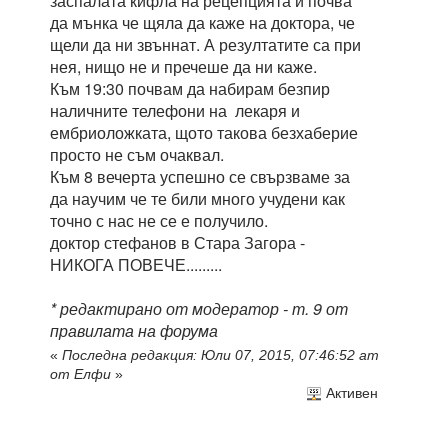
заспалата кифла на рецепцията и почва
да мънка че щяла да каже на доктора, че
щели да ни звъннат. А резултатите са при
нея, нищо не и пречеше да ни каже.
Към 19:30 почвам да набирам безпир
наличните телефони на лекаря и
ембриоложката, щото такова безхаберие
просто не съм очаквал.
Към 8 вечерта успешно се свързваме за
да научим че те били много учудени как
точно с нас не се е получило.
доктор стефанов в Стара Загора -
НИКОГА ПОВЕЧЕ.........
* редактирано от модератор - т. 9 от
правилата на форума
«
Последна редакция: Юли 07, 2015, 07:46:52 am
от Елфи
»
Активен