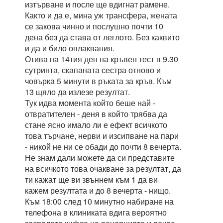
изтърване и после ще вдигнат рамене.
Както и да е, мина уж трансфера, жената
се закова чинно и послушно почти 10
дена без да става от леглото. Без каквито
и да и било оплаквания.
Отива на 14тия ден на кръвен тест в 9.30
сутринта, скапаната сестра отново и
човърка 5 минути в ръката за кръв. Към
13 щяло да излезе резултат.
Тук идва момента който беше най -
отвратителен - деня в който трябва да
стане ясно имало ли е ефект всичкото
това търчане, нерви и изсипване на пари
- никой не ни се обади до почти 8 вечерта.
Не знам дали можете да си представите
на всичкото това очакване за резултат, да
ти кажат ще ви звъннем към 1 да ви
кажем резултата и до 8 вечерта - нищо.
Към 18:00 след 10 минутно набиране на
телефона в клиниката вдига вероятно