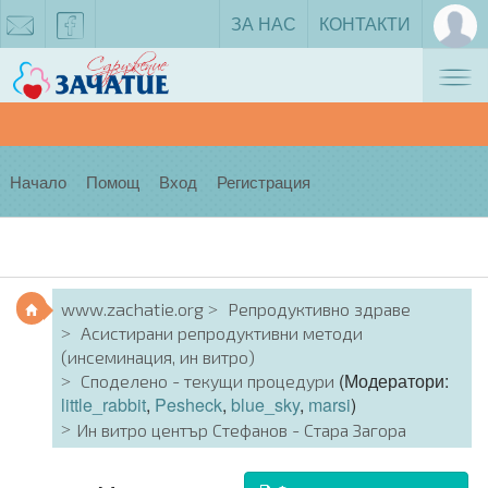
ЗА НАС
КОНТАКТИ
Tog
zachatie@gmail.com
facebook
nav
Начало
Помощ
Вход
Регистрация
www.zachatie.org
Репродуктивно здраве
Асистирани репродуктивни методи
(инсеминация, ин витро)
(Модератори:
Споделено - текущи процедури
little_rabbit
,
Pesheck
,
blue_sky
,
marsi
)
Ин витро център Стефанов - Стара Загора