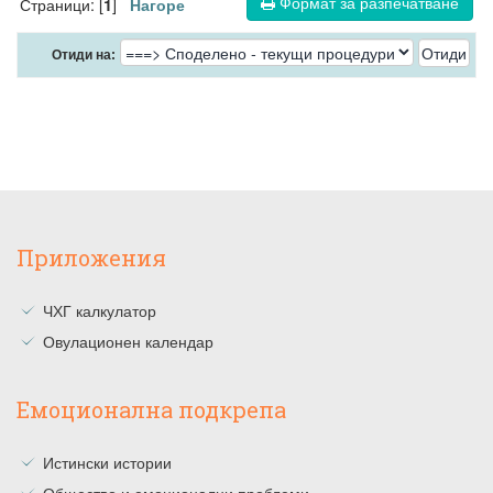
Формат за разпечатване
Страници: [
]
1
Нагоре
Отиди на:
Приложения
ЧХГ калкулатор
Овулационен календар
Емоционална подкрепа
Истински истории