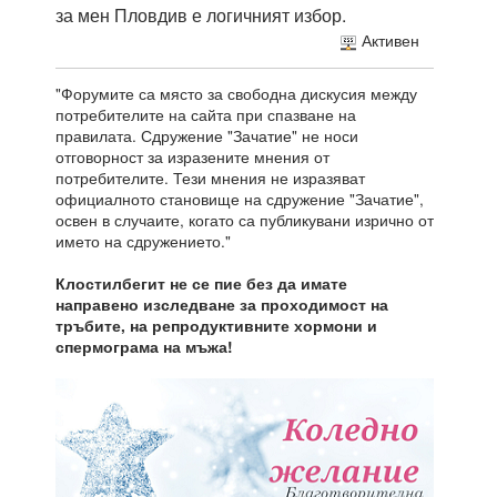
за мен Пловдив е логичният избор.
Активен
"Форумите са място за свободна дискусия между
потребителите на сайта при спазване на
правилата. Сдружение "Зачатие" не носи
отговорност за изразените мнения от
потребителите. Тези мнения не изразяват
официалното становище на сдружение "Зачатие",
освен в случаите, когато са публикувани изрично от
името на сдружението."
Клостилбегит не се пие без да имате
направено изследване за проходимост на
тръбите, на репродуктивните хормони и
спермограма на мъжа!