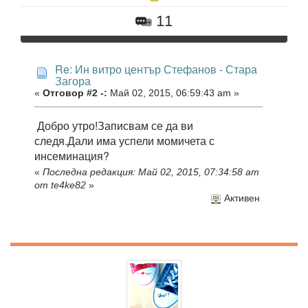
11
Re: Ин витро център Стефанов - Стара
Загора
«
Отговор #2 -:
Май 02, 2015, 06:59:43 am »
Добро утро!Записвам се да ви
следя.Дали има успели момичета с
инсеминация?
«
Последна редакция: Май 02, 2015, 07:34:58 am
от te4ke82
»
Активен