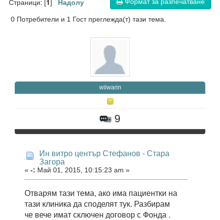
Формат за разпечатване
Страници: [
]
1
Надолу
0 Потребители и 1 Гост преглежда(т) тази тема.
wilwarin
9
Ин витро център Стефанов - Стара
Загора
«
-:
Май 01, 2015, 10:15:23 am »
Отварям тази тема, ако има пациентки на
тази клиника да споделят тук. Разбирам
че вече имат сключен договор с Фонда .