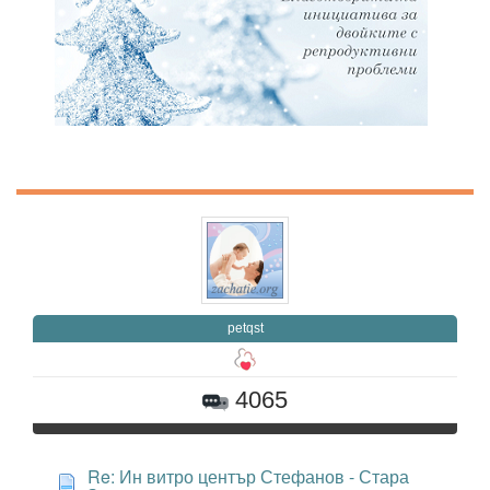
petqst
4065
Re: Ин витро център Стефанов - Стара