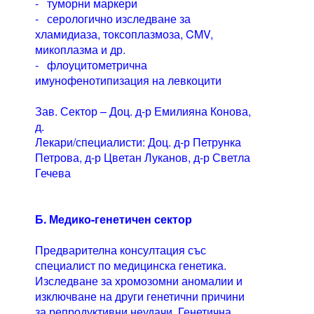
- туморни маркери
- серологично изследване за
хламидиаза, токсоплазмоза, CMV,
микоплазма и др.
- флоуцитометрична
имунофенотипизация на левкоцити
Зав. Сектор – Доц. д-р Емилияна Конова,
д.
Лекари/специалисти: Доц. д-р Петрунка
Петрова, д-р Цветан Луканов, д-р Светла
Гечева
Б. Медико-генетичен сектор
Предварителна консултация със
специалист по медицинска генетика.
Изследване за хромозомни аномалии и
изключване на други генетични причини
за репродуктивни неудачи. Генетична