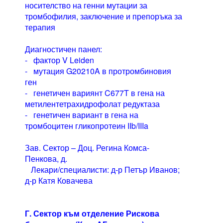
носителство на генни мутации за
тромбофилия, заключение и препоръка за
терапия
Диагностичен панел:
- фактор V Leiden
- мутация G20210A в протромбиновия
ген
- генетичен вариянт C677T в гена на
метилентетрахидрофолат редуктаза
- генетичен вариант в гена на
тромбоцитен гликопротеин IIb/IIIa
Зав. Сектор – Доц. Регина Комса-
Пенкова, д.
Лекари/специалисти: д-р Петър Иванов;
д-р Катя Ковачева
Г. Сектор към отделение Рискова