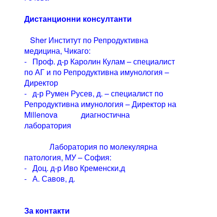
Дистанционни консултанти
Sher Институт по Репродуктивна
медицина, Чикаго:
- Проф. д-р Каролин Кулам – специалист
по АГ и по Репродуктивна имунология –
Директор
- д-р Румен Русев, д. – специалист по
Репродуктивна имунология – Директор на
Millenova диагностична
лаборатория
Лаборатория по молекулярна
патология, МУ – София:
- Доц. д-р Иво Кременски,д
- А. Савов, д.
За контакти