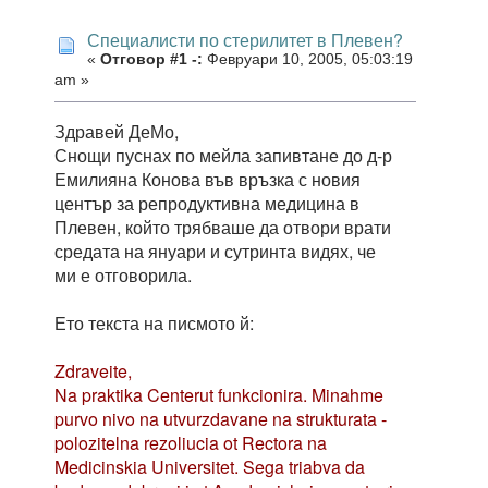
Специалисти по стерилитет в Плевен?
«
Отговор #1 -:
Февруари 10, 2005, 05:03:19
am »
Здравей ДеМо,
Снощи пуснах по мейла запивтане до д-р
Емилияна Конова във връзка с новия
център за репродуктивна медицина в
Плевен, който трябваше да отвори врати
средата на януари и сутринта видях, че
ми е отговорила.
Ето текста на писмото й:
Zdraveite,
Na praktika Centerut funkcionira. Minahme
purvo nivo na utvurzdavane na strukturata -
polozitelna rezoliucia ot Rectora na
Medicinskia Universitet. Sega triabva da