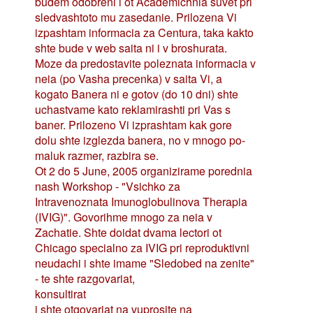
budem odobreni i ot Academichnia suvet pri
sledvashtoto mu zasedanie. Prilozena Vi
izpashtam informacia za Centura, taka kakto
shte bude v web saita ni i v broshurata.
Moze da predostavite poleznata informacia v
neia (po Vasha precenka) v saita Vi, a
kogato Banera ni e gotov (do 10 dni) shte
uchastvame kato reklamirashti pri Vas s
baner. Prilozeno Vi izprashtam kak gore
dolu shte izglezda banera, no v mnogo po-
maluk razmer, razbira se.
Ot 2 do 5 June, 2005 organizirame porednia
nash Workshop - "Vsichko za
Intravenoznata Imunoglobulinova Therapia
(IVIG)". Govorihme mnogo za neia v
Zachatie. Shte doidat dvama lectori ot
Chicago specialno za IVIG pri reproduktivni
neudachi i shte imame "Sledobed na zenite"
- te shte razgovariat,
konsultirat
i shte otgovariat na vuprosite na