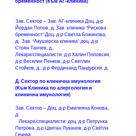
бременност (Към АГ-клиника)
Зав. Сектор – Зав. АГ-клиника Доц. д-р
Йордан Попов, д; Зав. клиника “Рискова
бременност” Доц. д-р Светла Божинова,
д; Зав. “Акушерска клиника” доц. д-р
Стоян Танчев, д.,
Лекари/специалисти: д-р Калин Поповски,
д-р Веселин Пенков, д-р Светлин
Стойков, д., д-р Фердинанд Пандурски, д.
Д. Сектор по клинична имунология
(Към Клиника по алергология и
клинична имунология)
Зав. Сектор – Доц. д-р Емилияна Конова,
д.
Лекари/специалисти: доц. д-р Петрунка
Петрова, д-р Цветан Луканов, д-р Светла
Гечева