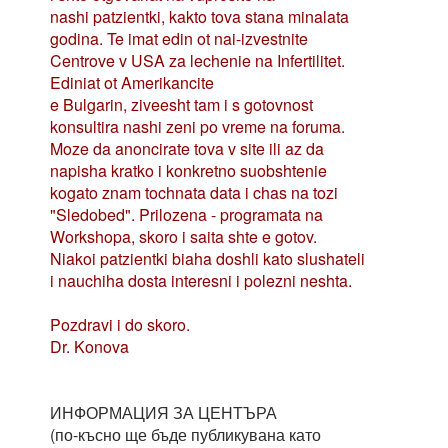
nashi patzientki, kakto tova stana minalata
godina. Te imat edin ot nai-izvestnite
Centrove v USA za lechenie na Infertilitet.
Ediniat ot Amerikancite
e Bulgarin, ziveesht tam i s gotovnost
konsultira nashi zeni po vreme na foruma.
Moze da anoncirate tova v site ili az da
napisha kratko i konkretno suobshtenie
kogato znam tochnata data i chas na tozi
"Sledobed". Prilozena - programata na
Workshopa, skoro i saita shte e gotov.
Niakoi patzientki biaha doshli kato slushateli
i nauchiha dosta interesni i polezni neshta.
Pozdravi i do skoro.
Dr. Konova
ИНФОРМАЦИЯ ЗА ЦЕНТЪРА
(по-късно ще бъде публикувана като