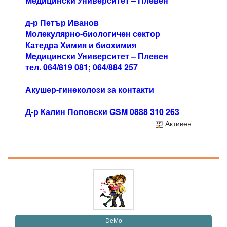
Медицински Университет – Плевен
д-р Петър Иванов
Молекулярно-биологичен сектор
Катедра Химия и биохимия
Мeдицински Университет – Плевен
тел. 064/819 081; 064/884 257
Акушер-гинеколози за контакти
Д-р Калин Поповски GSM 0888 310 263
Активен
DeMo