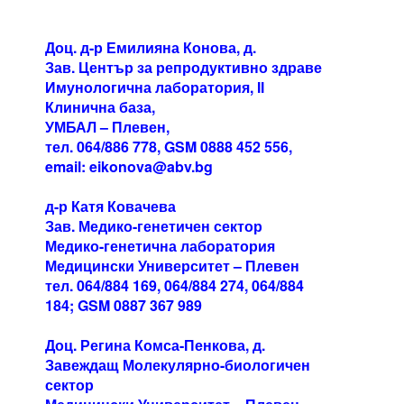
Доц. д-р Емилияна Конова, д.
Зав. Център за репродуктивно здраве
Имунологична лаборатория, ІІ
Клинична база,
УМБАЛ – Плевен,
тел. 064/886 778, GSM 0888 452 556,
email: eikonova@abv.bg
д-р Катя Ковачева
Зав. Медико-генетичен сектор
Медико-генетична лаборатория
Медицински Университет – Плевен
тел. 064/884 169, 064/884 274, 064/884
184; GSM 0887 367 989
Доц. Регина Комса-Пенкова, д.
Завеждащ Молекулярно-биологичен
сектор