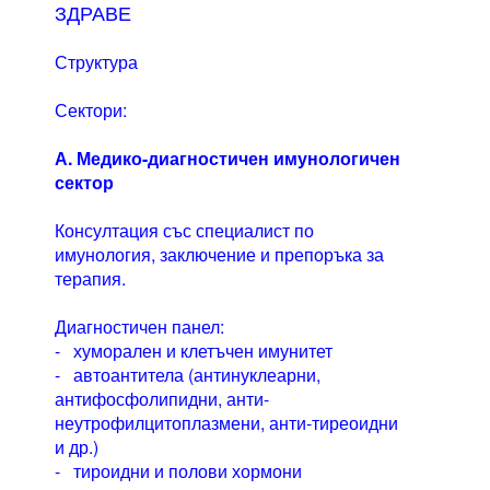
ЗДРАВЕ
Структура
Сектори:
А. Медико-диагностичен имунологичен
сектор
Консултация със специалист по
имунология, заключение и препоръка за
терапия.
Диагностичен панел:
- хуморален и клетъчен имунитет
- автоантитела (антинуклеарни,
антифосфолипидни, анти-
неутрофилцитоплазмени, анти-тиреоидни
и др.)
- тироидни и полови хормони