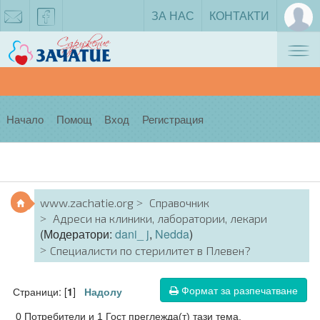
ЗА НАС
КОНТАКТИ
Tog
zachatie@gmail.com
facebook
nav
Начало
Помощ
Вход
Регистрация
www.zachatie.org
Справочник
Адреси на клиники, лаборатории, лекари
(Модератори:
dani_ j
,
Nedda
)
Специалисти по стерилитет в Плевен?
Формат за разпечатване
Страници: [
]
1
Надолу
0 Потребители и 1 Гост преглежда(т) тази тема.