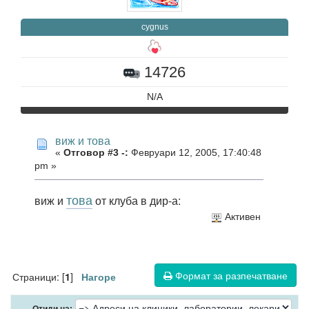
cygnus
14726
N/A
виж и това
«
Отговор #3 -:
Февруари 12, 2005, 17:40:48
pm »
това
виж и
от клуба в дир-а:
Активен
Формат за разпечатване
Страници: [
]
1
Нагоре
Отиди на: