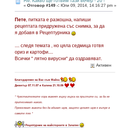
Re: Какво ще готвим тази вечер - 20 !
«
Отговор #149 -:
Юли 09, 2014, 14:16:27 pm »
Пете
, питката е разкошна, напиши
рецептата придружена със снимка, за да
я добавя в Рецептурника
.... следя темата , но цяла седмица готвя
ориз и картофи....
Всички " лятно вирусни" да оздравяват.
Активен
Благодарение на Вас съм Майка
Димитър 07.11.07 и Калина 21.10.09
* Чувствителните хора живеят върху върха на пръстите си, за да не
притесняват никого.
Прекосяват живота без да вдигат шум, защото целият шум е вътре в
самите тях *
Рецептурник на майсторките в Зачатие