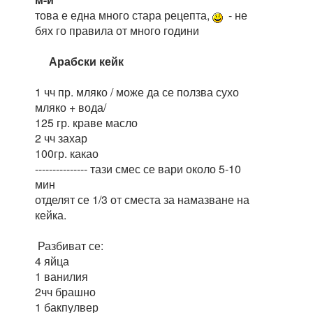
това е една много стара рецепта,
- не
бях го правила от много години
Арабски кейк
1 чч пр. мляко / може да се ползва сухо
мляко + вода/
125 гр. краве масло
2 чч захар
100гр. какао
--------------- тази смес се вари около 5-10
мин
отделят се 1/3 от сместа за намазване на
кейка.
Разбиват се:
4 яйца
1 ванилия
2чч брашно
1 бакпулвер