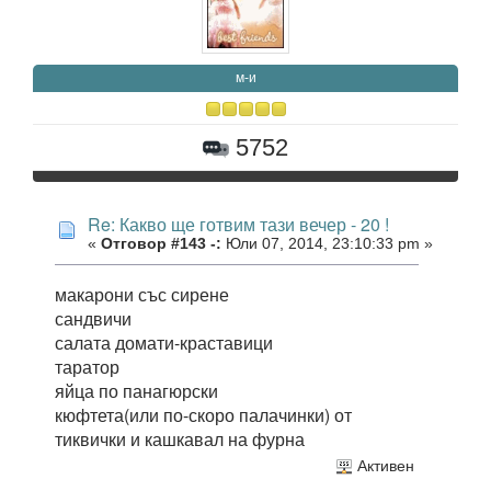
м-и
5752
Re: Какво ще готвим тази вечер - 20 !
«
Отговор #143 -:
Юли 07, 2014, 23:10:33 pm »
макарони със сирене
сандвичи
салата домати-краставици
таратор
яйца по панагюрски
кюфтета(или по-скоро палачинки) от
тиквички и кашкавал на фурна
Активен