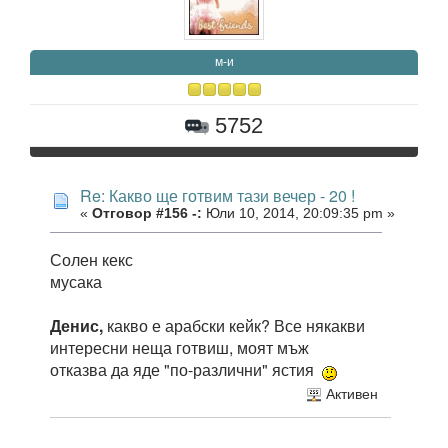
м-и
5752
Re: Какво ще готвим тази вечер - 20 !
«
Отговор #156 -:
Юли 10, 2014, 20:09:35 pm »
Солен кекс
мусака
Денис,
какво е арабски кейк? Все някакви
интересни неща готвиш, моят мъж
отказва да яде "по-различни" ястия
Активен