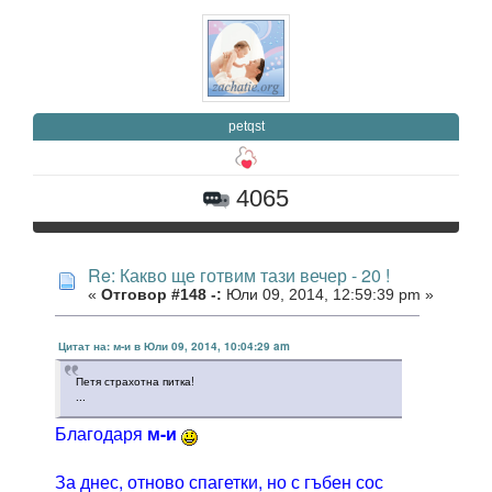
petqst
4065
Re: Какво ще готвим тази вечер - 20 !
«
Отговор #148 -:
Юли 09, 2014, 12:59:39 pm »
Цитат на: м-и в Юли 09, 2014, 10:04:29 am
Петя страхотна питка!
...
Благодаря
м-и
За днес, отново спагетки, но с гъбен сос