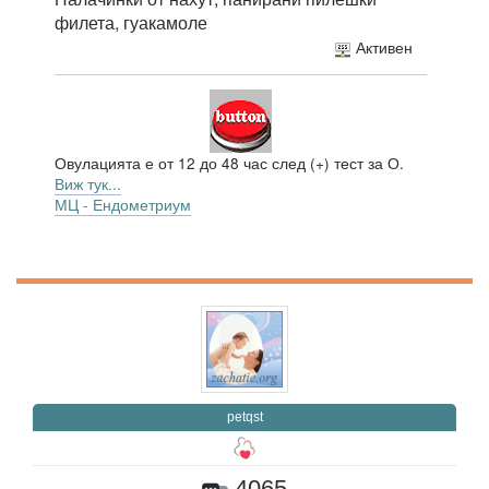
филета, гуакамоле
Активен
Овулацията е от 12 до 48 час след (+) тест за О.
Виж тук...
МЦ - Ендометриум
petqst
4065