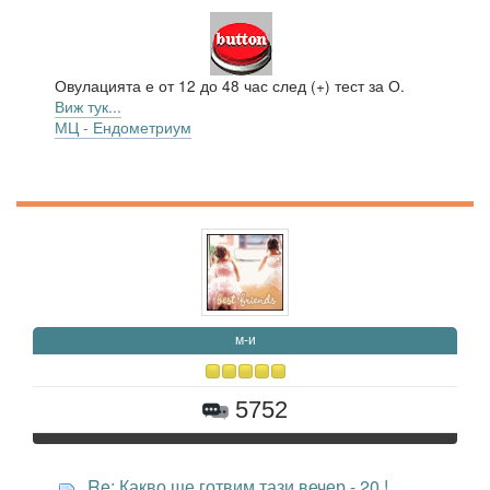
Овулацията е от 12 до 48 час след (+) тест за О.
Виж тук...
МЦ - Ендометриум
м-и
5752
Re: Какво ще готвим тази вечер - 20 !