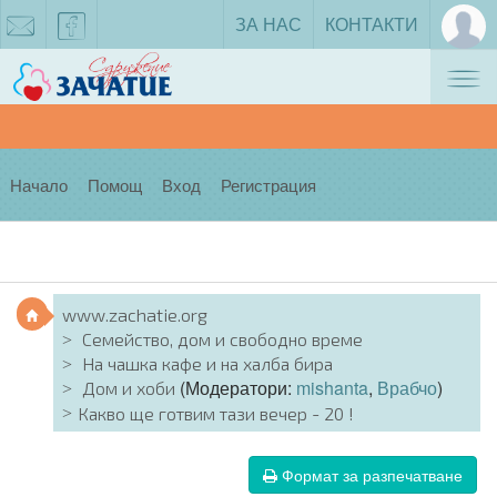
ЗА НАС
КОНТАКТИ
Tog
zachatie@gmail.com
facebook
nav
Начало
Помощ
Вход
Регистрация
www.zachatie.org
Семейство, дом и свободно време
На чашка кафе и на халба бира
(Модератори:
mishanta
,
Врабчо
)
Дом и хоби
Какво ще готвим тази вечер - 20 !
Формат за разпечатване