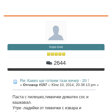
hope-love
2644
Re: Какво ще готвим тази вечер - 20 !
«
Отговор #157 -:
Юли 10, 2014, 20:38:13 pm »
Паста с пилешко,тиквички доматен сос и
кашкавал.
Утре -ладийки от тиквички с извара и