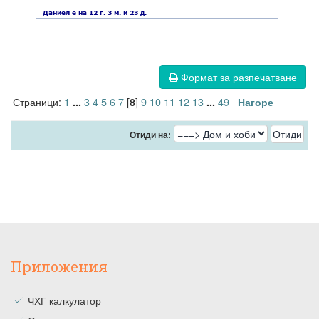
Формат за разпечатване
Страници:
1
3
4
5
6
7
[
]
9
10
11
12
13
49
...
8
...
Нагоре
Отиди на:
Приложения
ЧХГ калкулатор