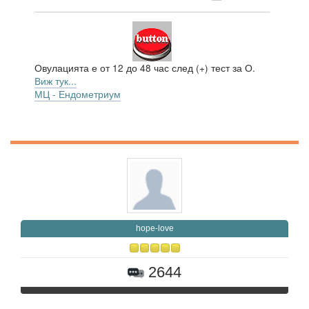
Овулацията е от 12 до 48 час след (+) тест за О.
Виж тук...
МЦ - Ендометриум
hope-love
2644