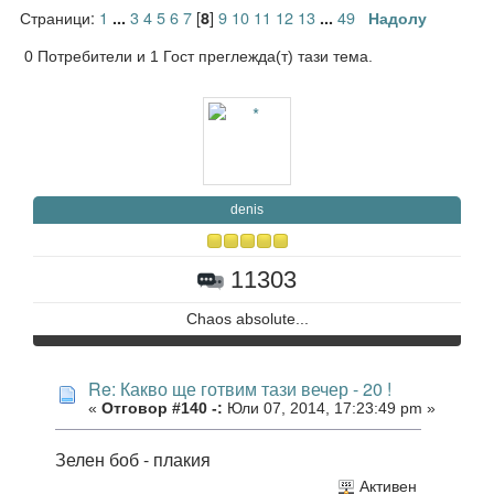
Страници:
1
3
4
5
6
7
[
]
9
10
11
12
13
49
...
8
...
Надолу
0 Потребители и 1 Гост преглежда(т) тази тема.
denis
11303
Chaos absolute...
Re: Какво ще готвим тази вечер - 20 !
«
Отговор #140 -:
Юли 07, 2014, 17:23:49 pm »
Зелен боб - плакия
Активен