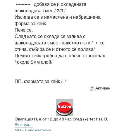
---------- добавя се и охладената
шоколадова смес / 2/3 /
Изсипва се в намаслена и набрашнена
форма за кейк
Пече се.
След като се охлади се залива с
шоколадовата смес - няколко пъти / тя се
стича, събира се и отното се полива/
Целият кейк трябва да е облян с шоколад
/ около 5мм слой/
ПП. формата за кейк /
/
Активен
Овулацията е от 12 до 48 час след (+) тест за О.
Виж тук...
МЦ - Ендометриум