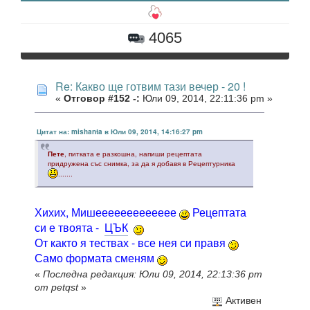
4065
Re: Какво ще готвим тази вечер - 20 !
«
Отговор #152 -:
Юли 09, 2014, 22:11:36 pm »
Цитат на: mishanta в Юли 09, 2014, 14:16:27 pm
Пете
, питката е разкошна, напиши рецептата
придружена със снимка, за да я добавя в Рецептурника
.......
Хихих, Мишеееееееееееее
Рецептата
си е твоята -
ЦЪК
От както я тествах - все нея си правя
Само формата сменям
«
Последна редакция: Юли 09, 2014, 22:13:36 pm
от petqst
»
Активен