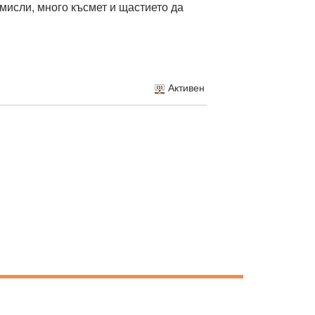
мисли, много късмет и щастието да
Активен