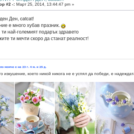
р #2 -:
Март 25, 2014, 13:44:47 pm »
ен Ден, catcat!
ие е много хубав празник.
ти най-големият подарък здравето
ките ти мечти скоро да станат реалност!
о изкушение, което никой никога не е успял да победи, е надеждат