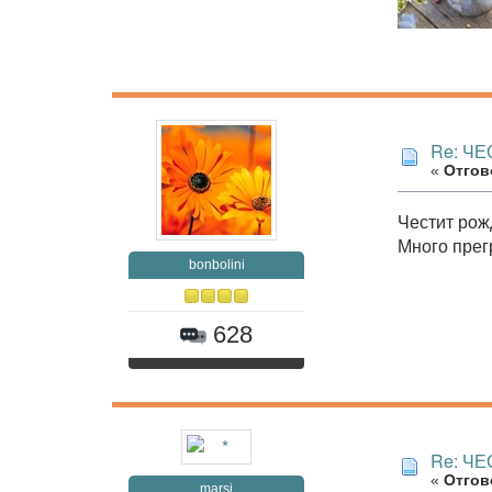
Re: ЧЕ
«
Отгово
Честит рожд
Много прег
bonbolini
628
Re: ЧЕ
«
Отгово
marsi