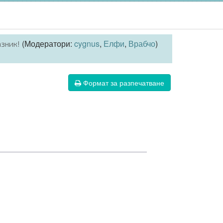
(Модератори:
cygnus
,
Елфи
,
Врабчо
)
азник!
Формат за разпечатване