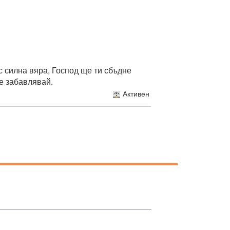
с силна вяра, Господ ще ти сбъдне
се забавлявай.
Активен