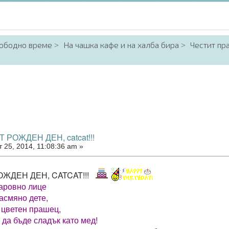
вободно време
На чашка кафе и на халба бира
Честит пр
 РОЖДЕН ДЕН, catcat!!!
 25, 2014, 11:08:36 am »
ОЖДЕН ДЕН, CATCAT!!!
аровно лице
засмяно дете,
 цветен прашец,
 да бъде сладък като мед!