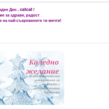
catcat
ден Ден ,
!
е за здраве, радост
е на най-съкровените ти мечти!