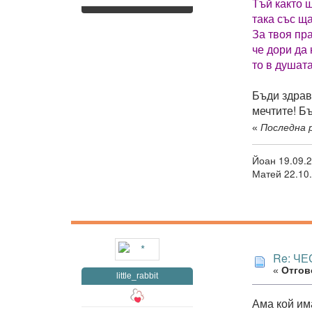
Тъй както 
така със ща
За твоя пр
че дори да
то в душат
Бъди здрав
мечтите! Б
«
Последна р
Йоан 19.09.2
Матей 22.10.
Re: ЧЕ
«
Отгово
little_rabbit
Ама кой им