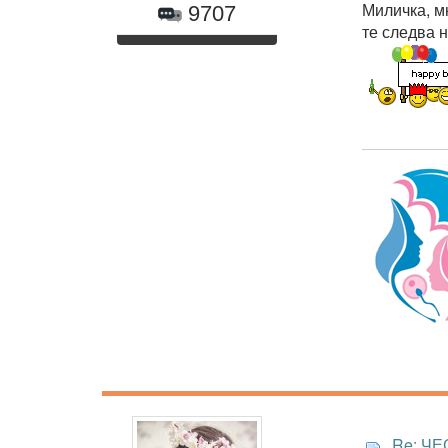
Миличка, м
9707
те следва 
Re: ЧЕ