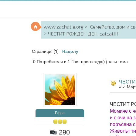
www.zachatie.org
Семейство, дом и с
ЧЕСТИТ РОЖДЕН ДЕН, catcat!!!
Страници: [
]
1
Надолу
0 Потребители и 1 Гост преглежда(т) тази тема.
ЧЕСТИТ
«
-:
Март
ЧЕСТИТ Р
Момиче с ч
Ефра
и с очи на 
поръсена с
Животът ти
290