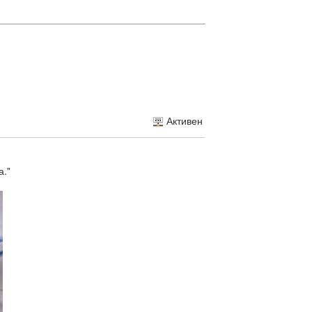
Активен
а."