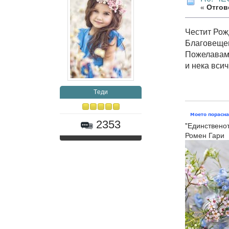
«
Отгово
Честит Рожд
Благовещен
Пожелавам 
и нека всич
Tеди
2353
"Единственот
Ромен Гари