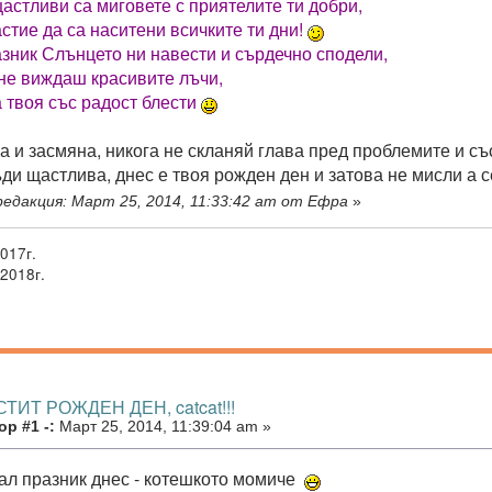
щастливи са миговете с приятелите ти добри,
стие да са наситени всичките ти дни!
азник Слънцето ни навести и сърдечно сподели,
 не виждаш красивите лъчи,
а твоя със радост блести
а и засмяна, никога не скланяй глава пред проблемите и съ
ъди щастлива, днес е твоя рожден ден и затова не мисли а 
едакция: Март 25, 2014, 11:33:42 am от Ефра
»
017г.
2018г.
СТИТ РОЖДЕН ДЕН, catcat!!!
р #1 -:
Март 25, 2014, 11:39:04 am »
ал празник днес - котешкото момиче