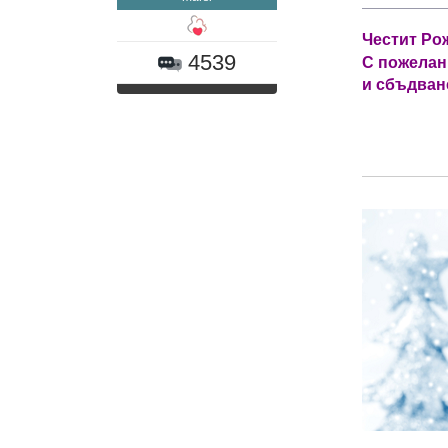
Честит Рож
4539
С пожелани
и сбъдван