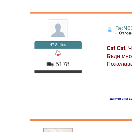
Re: ЧЕ
«
Отгово
47 Smiles
Cat Cat,
Ч
Бъди мно
Пожелава
5178