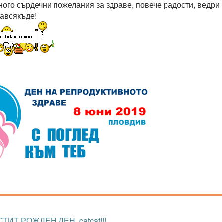
ного сърдечни пожелания за здраве, повече радости, ведри 
навсякъде!
СТИТ РОЖДЕН ДЕН, catcat!!!