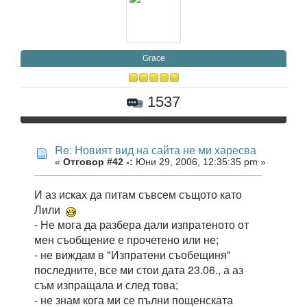
Grace
1537
Re: Новият вид на сайта не ми харесва
«
Отговор #42 -:
Юни 29, 2006, 12:35:35 pm »
И аз исках да питам съвсем същото като
Лили
- Не мога да разбера дали изпратеното от
мен съобщение е прочетено или не;
- не виждам в "Изпратени съобещиня"
последните, все ми стои дата 23.06., а аз
съм изпращала и след това;
- не знам кога ми се пълни пощенската