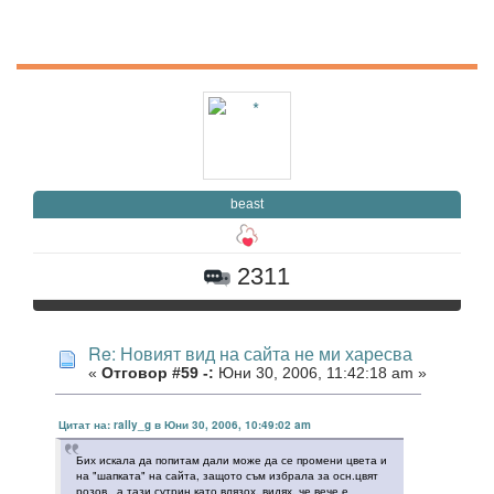
beast
2311
Re: Новият вид на сайта не ми харесва
«
Отговор #59 -:
Юни 30, 2006, 11:42:18 am »
Цитат на: rally_g в Юни 30, 2006, 10:49:02 am
Бих искала да попитам дали може да се промени цвета и
на "шапката" на сайта, защото съм избрала за осн.цвят
розов, а тази сутрин като влязох, видях, че вече е