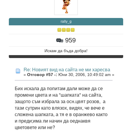
rally_g
959
Искам да бъда добра!
Re: Новият вид на сайта не ми харесва
«
Отговор #57 -:
Юни 30, 2006, 10:49:02 am »
Бих искала да попитам дали може да се
промени цвета и на "шапката" на сайта,
защото съм избрала за осн.цвят розов, а
тази сутрин като влязох, видях, че вече е
сложена шапката, а тя е в оранжево както
и преди;има ли начин да оеднаквя
цветовете или не?