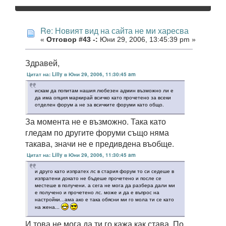
Re: Новият вид на сайта не ми харесва
«
Отговор #43 -:
Юни 29, 2006, 13:45:39 pm »
Здравей,
Цитат на: Lilly в Юни 29, 2006, 11:30:45 am
искам да попитам нашия любезен админ възможно ли е
да има опция маркирай всичко като прочетено за всеки
отделен форум а не за всичките форуми като общо.
За момента не е възможно. Така като
гледам по другите форуми също няма
такава, значи не е предивдена въобще.
Цитат на: Lilly в Юни 29, 2006, 11:30:45 am
и друго като изпратех лс в стария форум то си седеше в
изпратени докато не бъдеше прочетено и после се
местеше в получени. а сега не мога да разбера дали ми
е получено и прочетено лс. може и да е въпрос на
настройки...ама ако е така обясни ми го мола ти се като
на жена...
И това не мога да ти го кажа как става. По