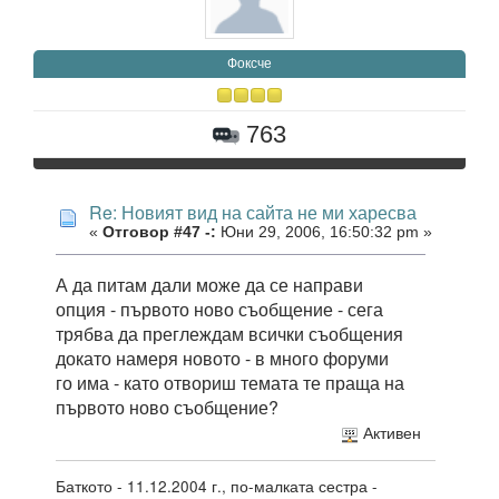
Фоксче
763
Re: Новият вид на сайта не ми харесва
«
Отговор #47 -:
Юни 29, 2006, 16:50:32 pm »
А да питам дали може да се направи
опция - първото ново съобщение - сега
трябва да преглеждам всички съобщения
докато намеря новото - в много форуми
го има - като отвориш темата те праща на
първото ново съобщение?
Активен
Баткото - 11.12.2004 г., по-малката сестра -