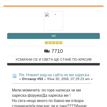
adi
7710
УСМИХНИ СЕ И СВЕТА ЩЕ СТАНЕ ПО-КРАСИВ
Re: Новият вид на сайта не ми харесва
«
Отговор #53 -:
Юни 30, 2006, 07:29:23 am »
Мили момичета по горе написах че ми
харесва форума!Да харесва ми !
Но сега нещо много по бавно ми отвара
страниците!и при вас ли е така????Иначе