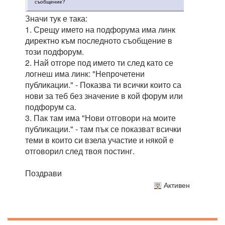
съобщение?
Значи тук е така:
1. Срещу името на подфорума има линк
директно към последното съобщение в
този подфорум.
2. Най отгоре под името ти след като се
логнеш има линк: "Непрочетени
публикации." - Показва ти всички които са
нови за теб без значение в кой форум или
подфорум са.
3. Пак там има "Нови отговори на моите
публикации." - там пък се показват всички
теми в които си взела участие и някой е
отговорил след твоя постинг.
Поздрави
Активен