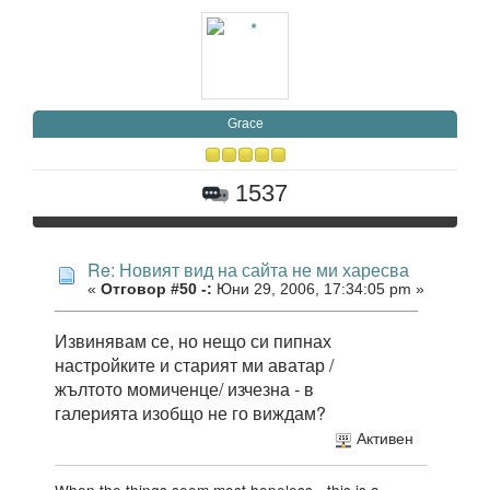
Grace
1537
Re: Новият вид на сайта не ми харесва
«
Отговор #50 -:
Юни 29, 2006, 17:34:05 pm »
Извинявам се, но нещо си пипнах
настройките и старият ми аватар /
жълтото момиченце/ изчезна - в
галерията изобщо не го виждам?
Активен