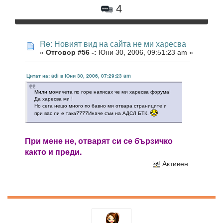
4
Re: Новият вид на сайта не ми харесва
«
Отговор #56 -:
Юни 30, 2006, 09:51:23 am »
Цитат на: adi в Юни 30, 2006, 07:29:23 am
Мили момичета по горе написах че ми харесва форума!
Да харесва ми !
Но сега нещо много по бавно ми отвара страниците!и
при вас ли е така????Иначе съм на АДСЛ БТК.
При мене не, отварят си се бързичко
както и преди.
Активен