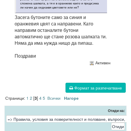
сложена шапката, а тя е в оранжево както и преди;има
ли начин да оеднаквя цветовете или не?
Засега бутоните само за синия и
оранжевия цвят са направени. Като
направим останалите бутони
автоматично ще стане розова шапката ти.
Няма да има нужда нищо да пипаш.
Поздрави
Активен
Формат за разпечатване
Страници:
1
2
[
]
4
5
Всички
3
Нагоре
Отиди на: