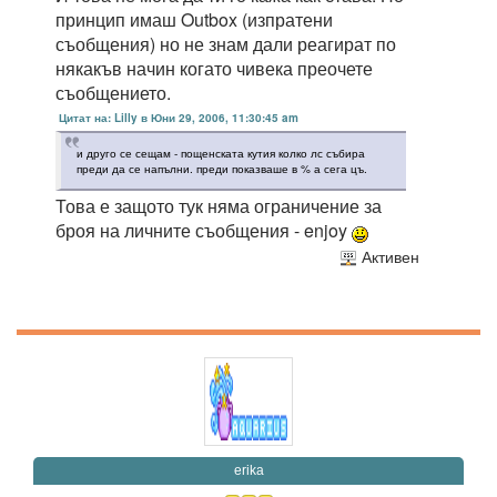
принцип имаш Outbox (изпратени
съобщения) но не знам дали реагират по
някакъв начин когато чивека преочете
съобщението.
Цитат на: Lilly в Юни 29, 2006, 11:30:45 am
и друго се сещам - пощенската кутия колко лс събира
преди да се напълни. преди показваше в % а сега цъ.
Това е защото тук няма ограничение за
броя на личните съобщения - enjoy
Активен
erika