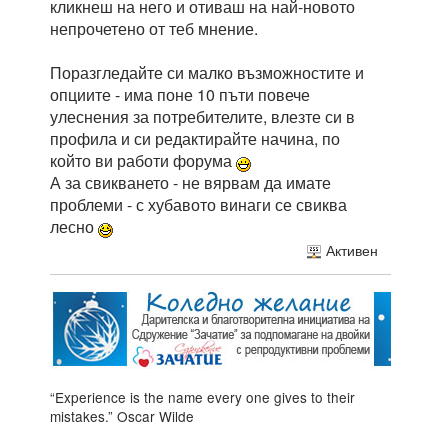
кликнеш на него и отиваш на най-новото
непрочетено от теб мнение.
Поразгледайте си малко възможностите и
опциите - има поне 10 пъти повече
улеснения за потребителите, влезте си в
профила и си редактирайте начина, по
който ви работи форума
А за свикването - не вярвам да имате
проблеми - с хубавото винаги се свиква
лесно
Активен
“Experience is the name every one gives to their
mistakes.” Oscar Wilde