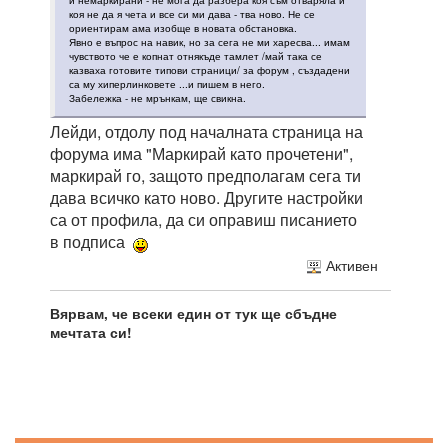
и немаркирани - не мога да разбера коя съм отваряла и
коя не да я чета и все си ми дава - тва ново. Не се
ориентирам ама изобще в новата обстановка.
Явно е въпрос на навик, но за сега не ми харесва... имам
чувството че е копнат отнякъде тамлет /май така се
казваха готовите типови страници/ за форум , създадени
са му хиперлинковете ...и пишем в него.
Забележка - не мрънкам, ще свикна.
Лейди, отдолу под началната страница на
форума има "Маркирай като прочетени",
маркирай го, защото предполагам сега ти
дава всичко като ново. Другите настройки
са от профила, да си оправиш писанието
в подписа
Активен
Вярвам, че всеки един от тук ще сбъдне
мечтата си!