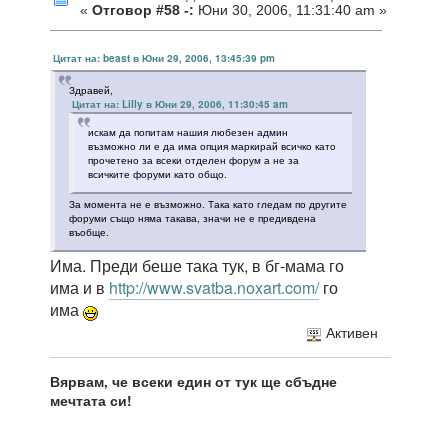
«
Отговор #58 -:
Юни 30, 2006, 11:31:40 am »
Цитат на: beast в Юни 29, 2006, 13:45:39 pm
Здравей,
Цитат на: Lilly в Юни 29, 2006, 11:30:45 am
искам да попитам нашия любезен админ
възможно ли е да има опция маркирай всичко като
прочетено за всеки отделен форум а не за
всичките форуми като общо.
За момента не е възможно. Така като гледам по другите
форуми също няма такава, значи не е предивдена
въобще.
Има. Преди беше така тук, в бг-мама го
има и в
http://www.svatba.noxart.com/
го
има
Активен
Вярвам, че всеки един от тук ще сбъдне
мечтата си!