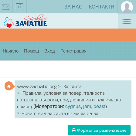
ЗА НАС
КОНТАКТИ
Tog
zachatie@gmail.com
facebook
nav
Начало
Помощ
Вход
Регистрация
www.zachatie.org
За сайта
Правила, условия за поверителност и
ползване, въпроси, предложения и техническа
(Модератори:
cygnus
,
jam
,
beast
)
помощ
Новият вид на сайта не ми харесва
Формат за разпечатване