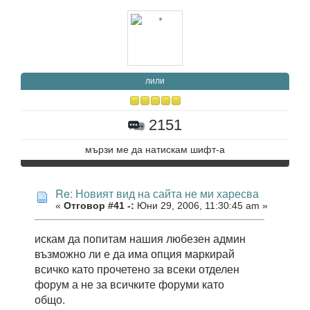
лили
2151
мързи ме да натискам шифт-а
Re: Новият вид на сайта не ми харесва
«
Отговор #41 -:
Юни 29, 2006, 11:30:45 am »
искам да попитам нашия любезен админ
възможно ли е да има опция маркирай
всичко като прочетено за всеки отделен
форум а не за всичките форуми като
общо.