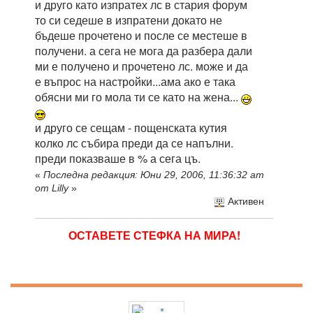
и друго като изпратех лс в стария форум
то си седеше в изпратени докато не
бъдеше прочетено и после се местеше в
получени. а сега не мога да разбера дали
ми е получено и прочетено лс. може и да
е въпрос на настройки...ама ако е така
обясни ми го мола ти се като на жена...
и друго се сещам - пощенската кутия
колко лс събира преди да се напълни.
преди показваше в % а сега цъ.
«
Последна редакция: Юни 29, 2006, 11:36:32 am
от Lilly
»
Активен
ОСТАВЕТЕ СТЕФКА НА МИРА!