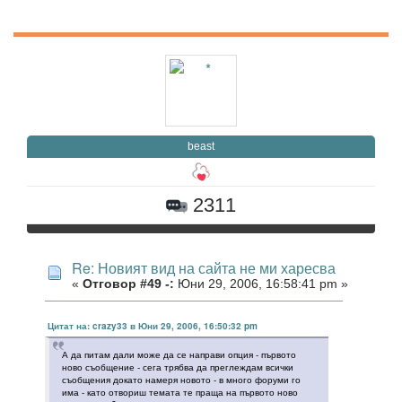
beast
2311
Re: Новият вид на сайта не ми харесва
«
Отговор #49 -:
Юни 29, 2006, 16:58:41 pm »
Цитат на: crazy33 в Юни 29, 2006, 16:50:32 pm
А да питам дали може да се направи опция - първото
ново съобщение - сега трябва да преглеждам всички
съобщения докато намеря новото - в много форуми го
има - като отвориш темата те праща на първото ново