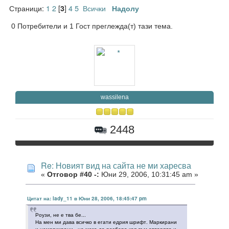
Страници:
1
2
[
]
4
5
Всички
3
Надолу
0 Потребители и 1 Гост преглежда(т) тази тема.
wassilena
2448
Re: Новият вид на сайта не ми харесва
«
Отговор #40 -:
Юни 29, 2006, 10:31:45 am »
Цитат на: lady_11 в Юни 28, 2006, 18:45:47 pm
Роузи, не е тва бе...
На мен ми дава всичко в егати едрия шрифт. Маркирани