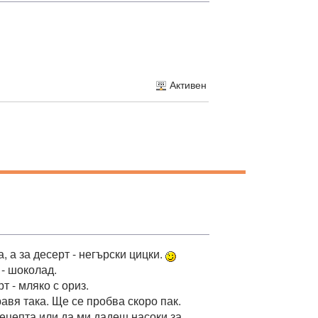
Активен
, а за десерт - негърски цицки.
 - шоколад.
т - мляко с ориз.
авя така. Ще се пробва скоро пак.
цепта или да ми дадеш насоки за