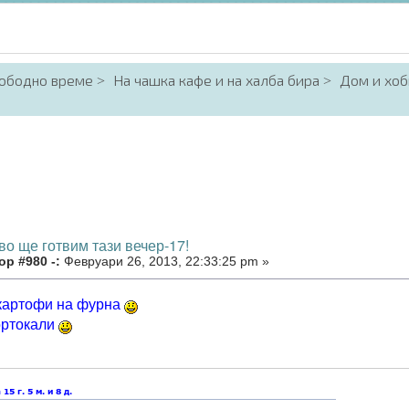
вободно време
На чашка кафе и на халба бира
Дом и хоб
во ще готвим тази вечер-17!
р #980 -:
Февруари 26, 2013, 22:33:25 pm »
картофи на фурна
ортокали