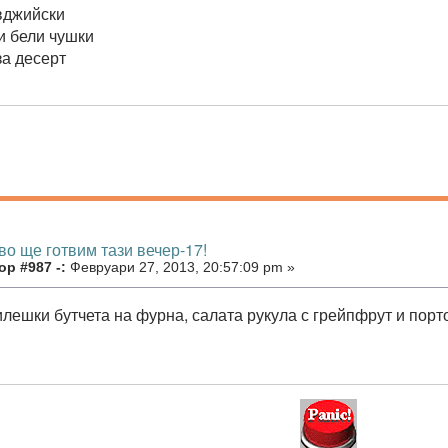
вджийски
 бели чушки
за десерт
во ще готвим тази вечер-17!
р #987 -:
Февруари 27, 2013, 20:57:09 pm »
лешки бутчета на фурна, салата рукула с грейпфрут и порт