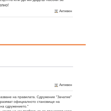
елно!
Активен
Активен
пазване на правилата. Сдружение "Зачатие"
изразяват официалното становище на
 на сдружението."
 които не им трябват, за да впечатлят хора,