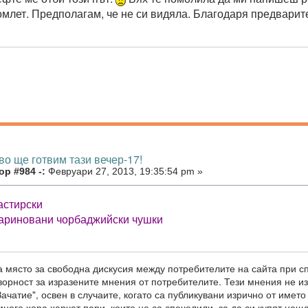
омлет. Предполагам, че не си видяла. Благодаря предварит
во ще готвим тази вечер-17!
р #984 -:
Февруари 27, 2013, 19:35:54 pm »
астирски
ариновани чорбаджийски чушки
 място за свободна дискусия между потребителите на сайта при с
оворност за изразените мнения от потребителите. Тези мнения не 
ачатие", освен в случаите, когато са публикувани изрично от името
ного хора харчат пари, които не са спечелили, за да си купят неща,