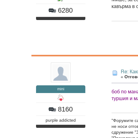
кавърма в 
6280
Re: Как
«
Отгово
mini
боб по ман
туршия и м
8160
"Форумите са
purple addicted
не носи отг
сдружение "З
"Прекалено м