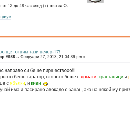
 от 12 до 48 час след (+) тест за О.
триум
во ще готвим тази вечер-17!
р #988 -:
Февруари 27, 2013, 21:04:39 pm »
ес направо си беше пиршествооо!!!
ървото беше таратор, второто беше с
домати
,
краставици
и
ше с
ябълки
, и
киви
учай има и пасирано авокадо с банан, ако на някой му пригл