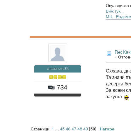
Овулацията е
Виж тук...
МЦ - Ендоме
Re: Как
«
Отгово
chattenoire84
Оххааа, дн
Та значи п
десерта бе
734
За всеки сл
закуска
Страници:
1
45
46
47
48
49
[
]
...
50
Нагоре