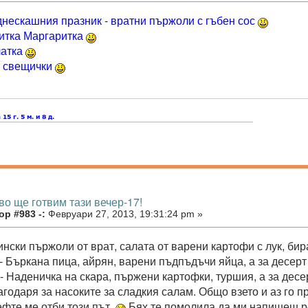
днескашния празник - вратни пържоли с гъбен сос
итка Маргаритка
латка
е свещички
во ще готвим тази вечер-17!
р #983 -:
Февруари 27, 2013, 19:31:24 pm »
нски пържоли от врат, салата от варени картофи с лук, бира
- Бъркана пица, айрян, варени пъдпъдъчи яйца, а за десерт
- Наденичка на скара, пържени картофки, туршия, а за десер
годаря за насоките за сладкия салам. Общо взето и аз го пр
ефте ме отби този път.
Бях те помолила да ми напишеш ре