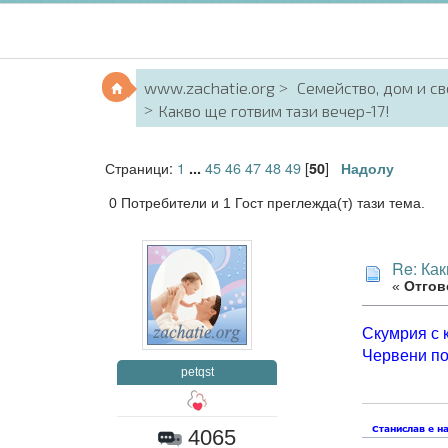
www.zachatie.org
Семейство, дом и с
Какво ще готвим тази вечер-17!
Страници:
1
45
46
47
48
49
[
]
...
50
Надолу
0 Потребители и 1 Гост преглежда(т) тази тема.
Re: Как
«
Отгово
Скумрия с 
Червени п
petqst
4065