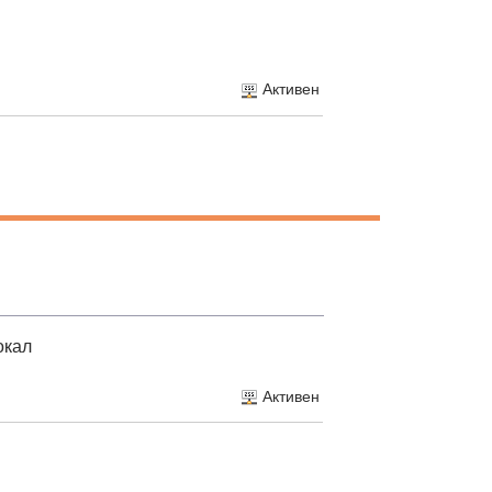
Активен
окал
Активен