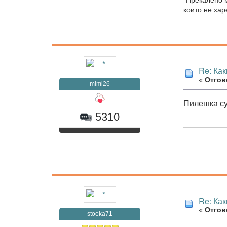
които не хар
Re: Как
«
Отгово
mimi26
Пилешка суп
5310
Re: Как
«
Отгово
stoeka71