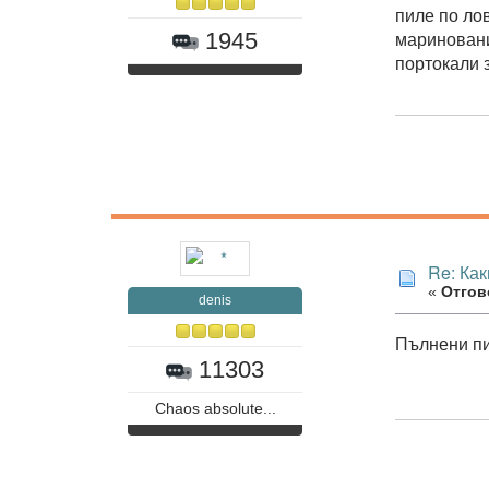
пиле по ло
мариновани
1945
портокали 
Re: Как
«
Отгово
denis
Пълнени пи
11303
Chaos absolute...