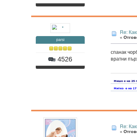
Re: Как
«
Отгово
parsi
спанак чор
вратни пър
4526
Re: Как
«
Отгово