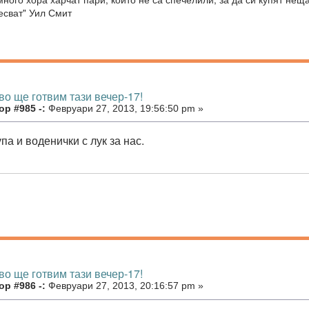
есват" Уил Смит
во ще готвим тази вечер-17!
р #985 -:
Февруари 27, 2013, 19:56:50 pm »
а и воденички с лук за нас.
во ще готвим тази вечер-17!
р #986 -:
Февруари 27, 2013, 20:16:57 pm »