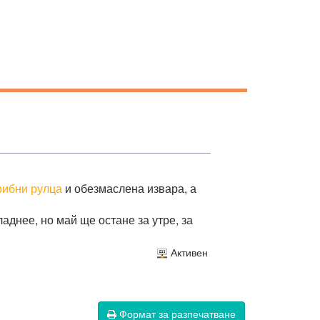
рибни рулца
и обезмаслена извара, а
аднее, но май ще остане за утре, за
Активен
Формат за разпечатване