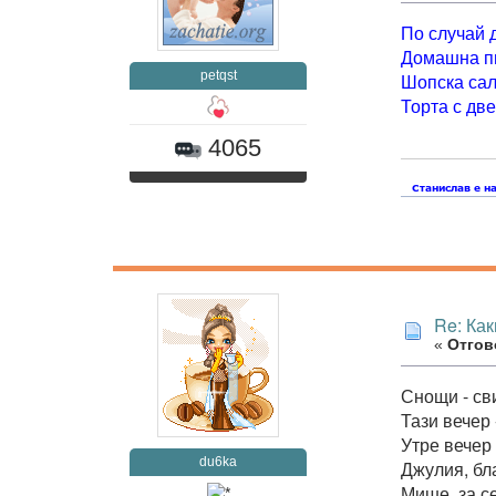
По случай 
Домашна п
petqst
Шопска са
Торта с дв
4065
Re: Как
«
Отгово
Снощи - сви
Тази вечер 
Утре вечер 
du6ka
Джулия, бла
Мише, за с