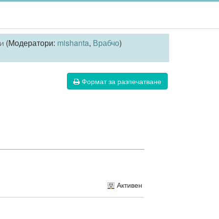
(Модератори:
mishanta
,
Врабчо
)
и
Формат за разпечатване
Активен