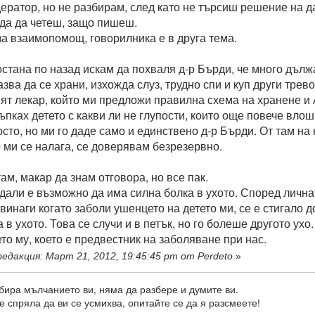
ератор, но не разбирам, след като не търсиш решение на 
да да четеш, защо пишеш.
 за взаимопомощ, говорилника е в друга тема.
остана по назад искам да похваля д-р Бърди, че много дължа
зва да се храни, изхожда слуз, трудно спи и куп други тре
ят лекар, който ми предложи правилна схема на хранене и 
тъпках детето с какви ли не глупости, които още повече вл
сто, но ми го даде само и единствено д-р Бърди. От там на 
о ми се налага, се доверявам безрезервно.
ам, макар да знам отговора, но все пак.
 дали е възможно да има силна болка в ухото. Според лична
 винаги когато заболи ушенцето на детето ми, се е стигало до
 в ухото. Това се случи и в петък, но го болеше другото ух
то му, което е предвестник на заболяване при нас.
едакция: Март 21, 2012, 19:45:45 pm от Perdeto
»
бира мълчанието ви, няма да разбере и думите ви.
е спряла да ви се усмихва, опитайте се да я разсмеете!