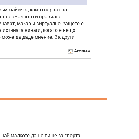
към майките, които вярват по
ост нормалното и правилно
знават, макар и виртуално, защото е
а истината винаги, когато е нещо
е може да даде мнение. За други
Активен
 най малкото да не пише за спорта.