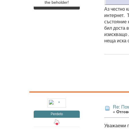
the beholder!
Аз честно 
интернет. 
състояние н
бил доста в
изискващо 
неща иска 
Re: Пом
«
Отгово
Perdeto
Уважаеми по