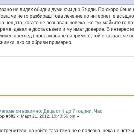
казано не видях обидни думи към д-р Бърди. По-скоро беше 
Това, че не го разбираш това лечение по интернет е всъщн
а нещата, когато не познаваш човека. Но тук майките го по
реме, давал е доста съвети и му имат доверие. В интерес н
личен преглед ( преслушване например), той е казвал, че н
снимки, ако са обриви примерно.
агаме си взаимно: Деца от 1 до 7 години. Час
р #582 -:
Март 21, 2012, 19:43:56 pm »
требители, на който таза тема не е полезна, нека не чете и