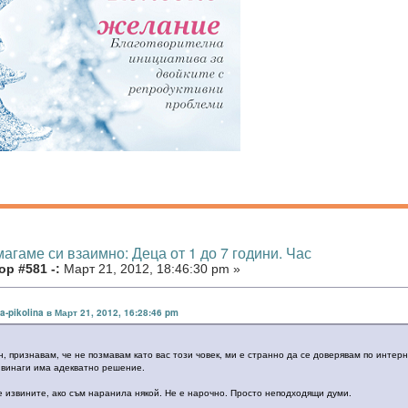
агаме си взаимно: Деца от 1 до 7 години. Час
р #581 -:
Март 21, 2012, 18:46:30 pm »
na-pikolina в Март 21, 2012, 16:28:46 pm
, признавам, че не позмавам като вас този човек, ми е странно да се доверявам по интерне
, винаги има адекватно решение.
е извините, ако съм наранила някой. Не е нарочно. Просто неподходящи думи.