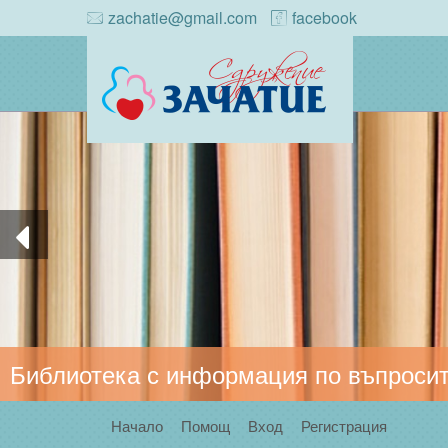
zachatie@gmail.com
facebook
Библиотека с информация по въпросит
Начало
Помощ
Вход
Регистрация