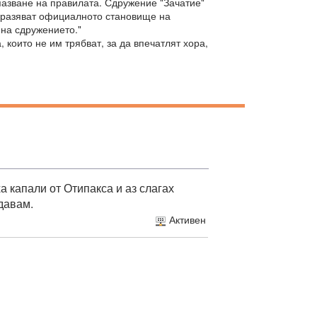
пазване на правилата. Сдружение "Зачатие"
изразяват официалното становище на
 на сдружението."
 които не им трябват, за да впечатлят хора,
а капали от Отипакса и аз слагах
 давам.
Активен