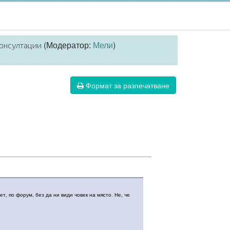
(Модератор:
Мели
)
онсултации
Формат за разпечатване
т, по форум, без да ни види човек на място. Не, че