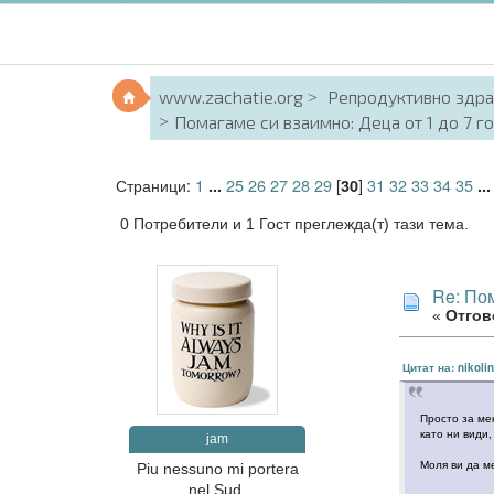
www.zachatie.org
Репродуктивно здр
Помагаме си взаимно: Деца от 1 до 7 го
Страници:
1
25
26
27
28
29
[
]
31
32
33
34
35
...
30
..
0 Потребители и 1 Гост преглежда(т) тази тема.
Re: Пом
«
Отгово
Цитат на: nikoli
Просто за мен
като ни види
jam
Моля ви да м
Piu nessuno mi portera
nel Sud.