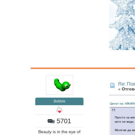
Re: Пом
«
Отгово
Bobbie
Цитат на: nikoli
Просто за мен
5701
като ни види
Моля ви да м
Beauty is in the eye of