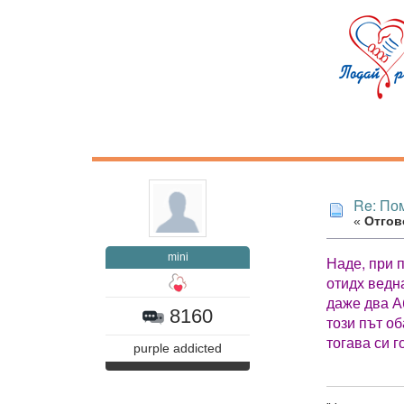
Re: Пом
«
Отгово
mini
Наде, при 
отидх ведн
даже два А
8160
този път об
тогава си 
purple addicted