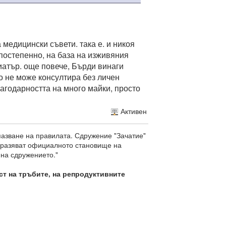
 медицински съвети. така е. и никоя
 постепенно, на база на изживяния
диатър. още повече, Бърди винаги
то не може консултира без личен
агодарността на много майки, просто
Активен
пазване на правилата. Сдружение "Зачатие"
изразяват официалното становище на
 на сдружението."
ст на тръбите, на репродуктивните