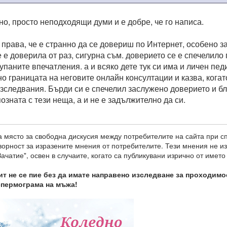
но, просто неподходящи думи и е добре, че го написа.
права, че е странно да се довериш по Интернет, особено за
е е доверила от раз, сигурна съм. доверието се е спечелило
упаните впечатления. а и всяко дете тук си има и личен пе
но границата на неговите онлайн консултации и казва, кога
изследвания. Бърди си е спечелил заслужено доверието и бл
позната с тези неща, а и не е задължително да си.
 място за свободна дискусия между потребителите на сайта при с
оворност за изразените мнения от потребителите. Тези мнения не 
ачатие", освен в случаите, когато са публикувани изрично от името
т не се пие без да имате направено изследване за проходимо
спермограма на мъжа!