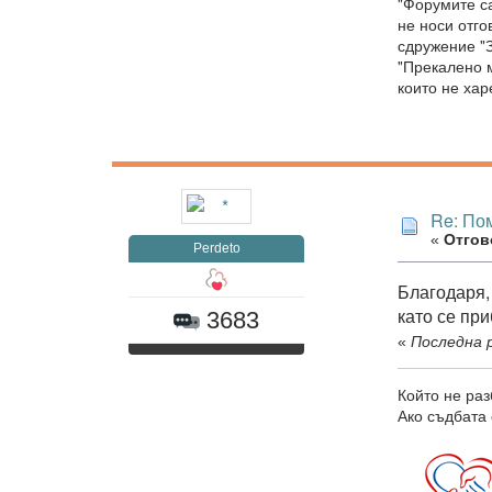
"Форумите са
не носи отг
сдружение "З
"Прекалено м
които не хар
Re: Пом
«
Отгово
Perdeto
Благодаря, 
като се при
3683
«
Последна р
Който не раз
Ако съдбата 