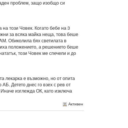
даден проблем, защо изобщо си
 на този Човек. Когато бебе на 3
вожни за всяка майка неща, това беше
АМ. Обиколила бях светилата в
ошиха положението, а решението беше
нататък, този Човек ме спечели и до
та лекарка е възможно, но от опита
 АБ. Детето днес го взех с рев от
о. Иначе изглежда ОК, като изключа
Активен