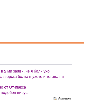
 2 ми заяви, че я боли ухо
 зверска болка в ухото и тогава пи
вно от Отипакса
а подобен вирус
Активен