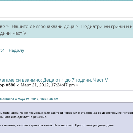
аве
Нашите дългоочаквани деца
Педиатрични грижи и к
дини. Част V
51
.
Надолу
агаме си взаимно: Деца от 1 до 7 години. Част V
р #580 -:
Март 21, 2012, 17:24:47 pm »
na-pikolina в Март 21, 2012, 16:28:46 pm
, признавам, че не позмавам като вас този човек, ми е странно да се доверявам по интерне
, винаги има адекватно решение.
е извините, ако съм наранила някой. Не е нарочно. Просто неподходящи думи.