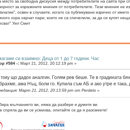
 място за свободна дискусия между потребителите на сайта при с
оворност за изразените мнения от потребителите. Тези мнения не 
ачатие", освен в случаите, когато са публикувани изрично от името
ного хора харчат пари, които не са спечелили, за да си купят неща,
есват" Уил Смит
агаме си взаимно: Деца от 1 до 7 години. Час
р #584 -:
Март 21, 2012, 20:12:19 pm »
току що дадох аналгин. Голям рев беше. Те в градината бях
брахме, ама Нъц, боли го. Купила съм АБ и ако утре е така,
едакция: Март 21, 2012, 20:13:59 pm от Perdeto
»
бира мълчанието ви, няма да разбере и думите ви.
е спряла да ви се усмихва, опитайте се да я разсмеете!