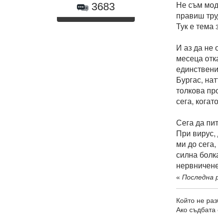
Не съм мод
3683
правиш тру
Тук е тема
И аз да не 
месеца отка
единствени
Бургас, на
толкова про
сега, когат
Сега да пит
При вирус,
ми до сега,
силна болка
нервничене
«
Последна р
Който не раз
Ако съдбата 