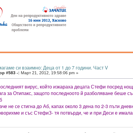
агаме си взаимно: Деца от 1 до 7 години. Част V
р #583 -:
Март 21, 2012, 19:58:06 pm »
последният вирус, който изкараха децата Стефи посред нощ в
ага за Отипакс, защото последноото й разболяване беше със
б
аче не се стигна до Аб, капах около 3 дена по 2-3 пъти дне
говорихме и със СтефиЗ- тя потвърди, че и при Деси е имал