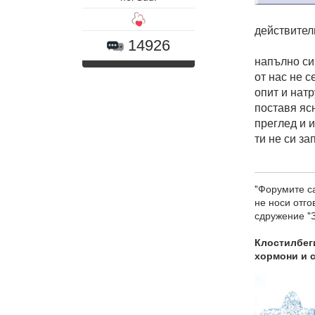
действител
14926
напълно си 
от нас не с
опит и натр
поставя яс
преглед и 
ти не си за
"Форумите са
не носи отг
сдружение "З
Клостилбеги
хормони и 