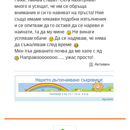
много и усещат, че им се обръща
внимание и си го навиват на пръста! Ние
също имаме някакви подобни изпълнения
и се опитвам да го оставя да се нареве и
наинати, та да му мине
Не винаги
успявам обаче
Да се надявам, че няма
да съжалявам след време
Мен пък диването почва да ме хапе с яд
Направоооооооо...... ужас просто!
Активен