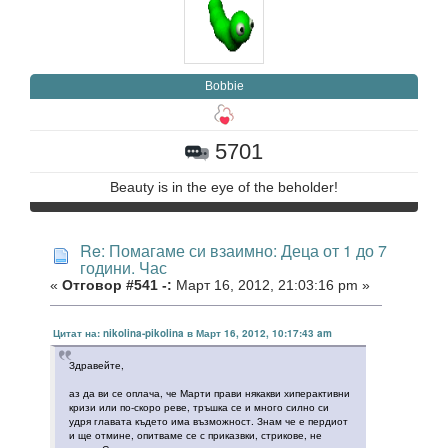
Bobbie
5701
Beauty is in the eye of the beholder!
Re: Помагаме си взаимно: Деца от 1 до 7
години. Час
«
Отговор #541 -:
Март 16, 2012, 21:03:16 pm »
Цитат на: nikolina-pikolina в Март 16, 2012, 10:17:43 am
Здравейте,
аз да ви се оплача, че Марти прави някакви хиперактивни
кризи или по-скоро реве, тръшка се и много силно си
удря главата където има възможност. Знам че е пердиот
и ще отмине, опитваме се с приказвки, стрикове, не