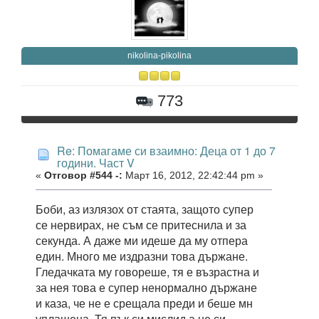
nikolina-pikolina
773
Re: Помагаме си взаимно: Деца от 1 до 7
години. Част V
«
Отговор #544 -:
Март 16, 2012, 22:42:44 pm »
Боби, аз излязох от стаята, защото супер
се нервирах, не съм се притеснила и за
секунда. А даже ми идеше да му отпера
един. Много ме издразни това държане.
Гледачката му говореше, тя е възрастна и
за нея това е супер ненормално държане
и каза, че не е срещала преди и беше мн
уплашена. Тя пък си мислид а не си