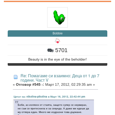
Bobbie
5701
Beauty is in the eye of the beholder!
Re: Помагаме си взаимно: Деца от 1 до 7
години. Част V
«
Отговор #545 -:
Март 17, 2012, 02:29:35 am »
Цитат на: nikolina-pikolina в Март 16, 2012, 22:42:44 pm
Боби, аз излязох от стаята, защото супер се нервирах,
не съм се притеснила и за секунда. А даже ми идеше да
му отпера един. Много ме издразни това държане.