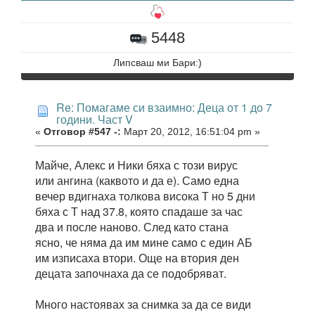
5448
Липсваш ми Бари:)
Re: Помагаме си взаимно: Деца от 1 до 7
години. Част V
«
Отговор #547 -:
Март 20, 2012, 16:51:04 pm »
Майче, Алекс и Ники бяха с този вирус
или ангина (каквото и да е). Само една
вечер вдигнаха толкова висока Т но 5 дни
бяха с Т над 37.8, която спадаше за час
два и после наново. След като стана
ясно, че няма да им мине само с един АБ
им изписаха втори. Още на втория ден
децата започнаха да се подобряват.
Много настоявах за снимка за да се види