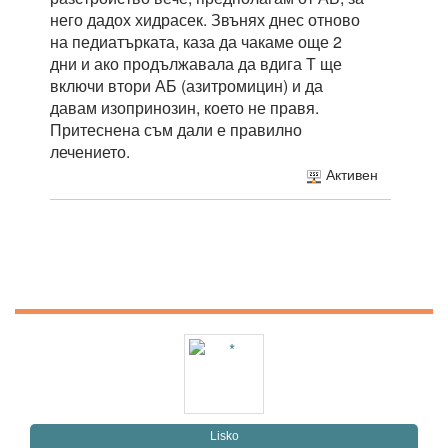
него дадох хидрасек. Звънях днес отново
на педиатърката, каза да чакаме още 2
дни и ако продължавала да вдига Т ще
включи втори АБ (азитромицин) и да
давам изопринозин, което не правя.
Притеснена съм дали е правилно
лечението.
Активен
Lisko