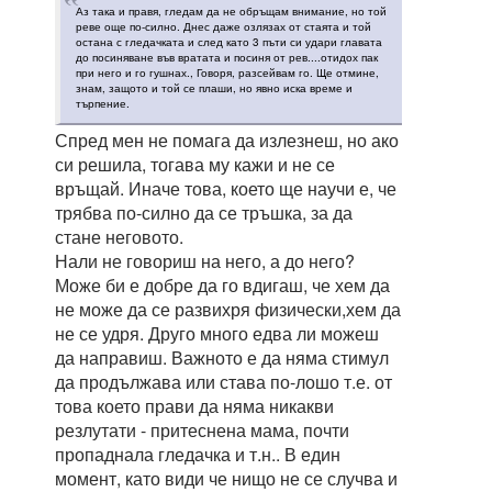
Аз така и правя, гледам да не обръщам внимание, но той
реве още по-силно. Днес даже озлязах от стаята и той
остана с гледачката и след като 3 пъти си удари главата
до посиняване във вратата и посиня от рев....отидох пак
при него и го гушнах., Говоря, разсейвам го. Ще отмине,
знам, защото и той се плаши, но явно иска време и
търпение.
Спред мен не помага да излезнеш, но ако
си решила, тогава му кажи и не се
връщай. Иначе това, което ще научи е, че
трябва по-силно да се тръшка, за да
стане неговото.
Нали не говориш на него, а до него?
Може би е добре да го вдигаш, че хем да
не може да се развихря физически,хем да
не се удря. Друго много едва ли можеш
да направиш. Важното е да няма стимул
да продължава или става по-лошо т.е. от
това което прави да няма никакви
резлутати - притеснена мама, почти
пропаднала гледачка и т.н.. В един
момент, като види че нищо не се случва и