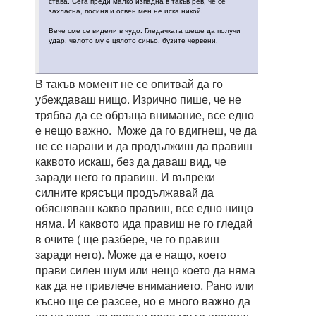
става. Сега преди малко изпадна в такъв рев, че се
захласна, посиня и освен мен не иска никой.
Вече сме се видели в чудо. Гледачката щеше да получи
удар, челото му е цялото синьо, бузите червени.
В такъв момент не се опитвай да го
убеждаваш нищо. Изрично пише, че не
трябва да се обръща внимание, все едно
е нещо важно. Може да го вдигнеш, че да
не се нарани и да продължиш да правиш
каквото искаш, без да даваш вид, че
заради него го правиш. И въпреки
силните крясъци продължавай да
обясняваш какво правиш, все едно нищо
няма. И каквото ида правиш не го гледай
в очите ( ще разбере, че го правиш
заради него). Може да е нащо, което
прави силен шум или нещо което да няма
как да не привлече вниманието. Рано или
късно ще се разсее, но е много важно да