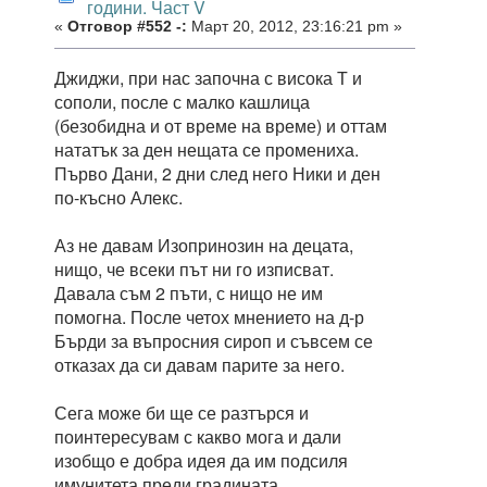
години. Част V
«
Отговор #552 -:
Март 20, 2012, 23:16:21 pm »
Джиджи, при нас започна с висока Т и
сополи, после с малко кашлица
(безобидна и от време на време) и оттам
нататък за ден нещата се промениха.
Първо Дани, 2 дни след него Ники и ден
по-късно Алекс.
Аз не давам Изопринозин на децата,
нищо, че всеки път ни го изписват.
Давала съм 2 пъти, с нищо не им
помогна. После четох мнението на д-р
Бърди за въпросния сироп и съвсем се
отказах да си давам парите за него.
Сега може би ще се разтърся и
поинтересувам с какво мога и дали
изобщо е добра идея да им подсиля
имунитета преди градината.