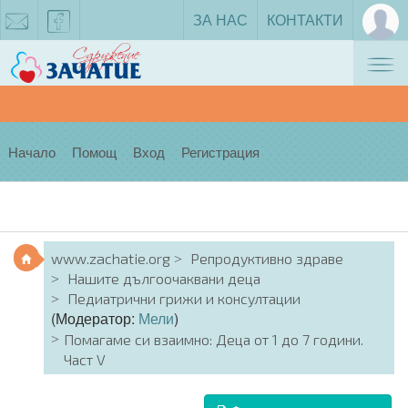
ЗА НАС
КОНТАКТИ
Tog
zachatie@gmail.com
facebook
nav
Начало
Помощ
Вход
Регистрация
www.zachatie.org
Репродуктивно здраве
Нашите дългоочаквани деца
Педиатрични грижи и консултации
(Модератор:
Мели
)
Помагаме си взаимно: Деца от 1 до 7 години.
Част V