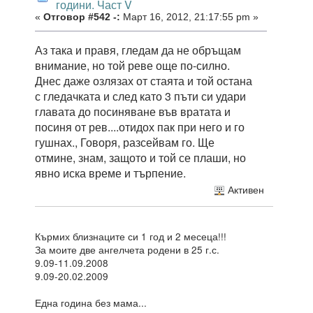
години. Част V
«
Отговор #542 -:
Март 16, 2012, 21:17:55 pm »
Аз така и правя, гледам да не обръщам
внимание, но той реве още по-силно.
Днес даже озлязах от стаята и той остана
с гледачката и след като 3 пъти си удари
главата до посиняване във вратата и
посиня от рев....отидох пак при него и го
гушнах., Говоря, разсейвам го. Ще
отмине, знам, защото и той се плаши, но
явно иска време и търпение.
Активен
Кърмих близнаците си 1 год и 2 месеца!!!
За моите две ангелчета родени в 25 г.с.
9.09-11.09.2008
9.09-20.02.2009
Една година без мама...