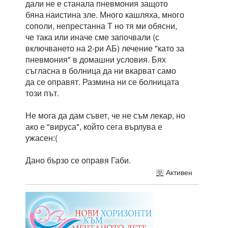
дали не е станала пневмония защото
бяна наистина зле. Много кашляха, много
сополи, непрестанна Т но тя ми обясни,
че така или иначе сме започвали (с
включването на 2-ри АБ) лечение "като за
пневмония" в домашни условия. Бях
съгласна в болница да ни вкарват само
да се оправят. Размина ни се болницата
този път.
Не мога да дам съвет, че не съм лекар, но
ако е "вируса", който сега върлува е
ужасен:(
Дано бързо се оправя Габи.
Активен