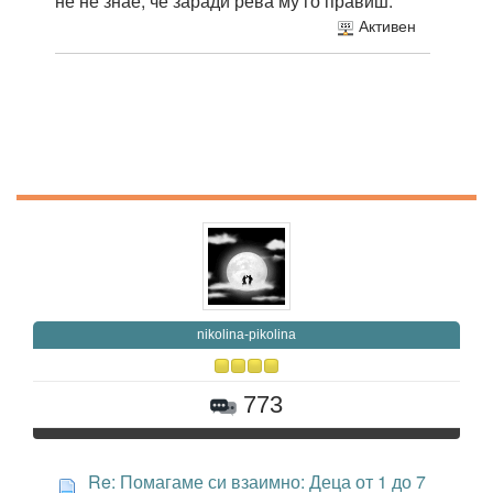
не не знае, че заради рева му го правиш.
Активен
nikolina-pikolina
773
Re: Помагаме си взаимно: Деца от 1 до 7