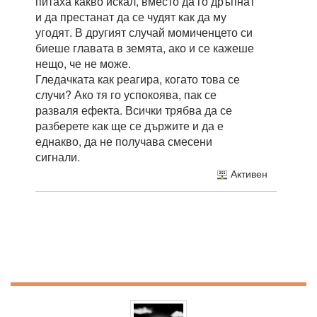
питаха какво искал, вместо да го дръпнат
и да престанат да се чудят как да му
угодят. В другият случай момиченцето си
биеше главата в земята, ако и се кажеше
нещо, че не може.
Гледачката как реагира, когато това се
случи? Ако тя го успокоява, пак се
разваля ефекта. Всички трябва да се
разберете как ще се държите и да е
еднакво, да не получава смесени
сигнали.
Активен