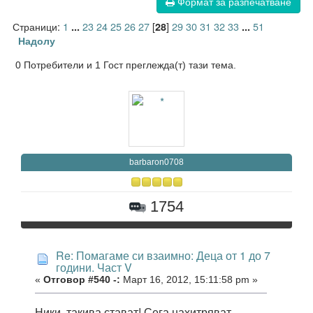
Формат за разпечатване
Страници:
1
23
24
25
26
27
[
]
29
30
31
32
33
51
...
28
...
Надолу
0 Потребители и 1 Гост преглежда(т) тази тема.
barbaron0708
1754
Re: Помагаме си взаимно: Деца от 1 до 7
години. Част V
«
Отговор #540 -:
Март 16, 2012, 15:11:58 pm »
Ники, такива стават! Сега нахитряват