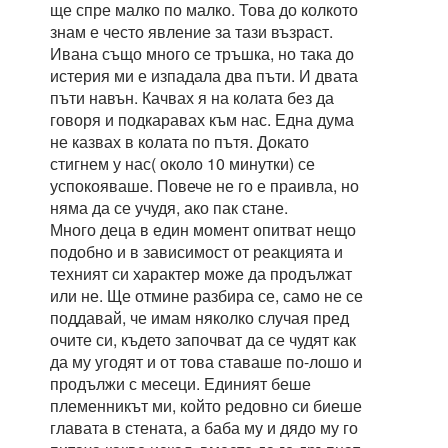
ще спре малко по малко. Това до колкото
знам е често явление за тази възраст.
Ивана също много се тръшка, но така до
истерия ми е изпадала два пъти. И двата
пъти навън. Качвах я на колата без да
говоря и подкаравах към нас. Една дума
не казвах в колата по пътя. Докато
стигнем у нас( около 10 минутки) се
успокояваше. Повече не го е праивла, но
няма да се учудя, ако пак стане.
Много деца в един момент опитват нещо
подобно и в зависимост от реакцията и
техният си характер може да продължат
или не. Ще отмине разбира се, само не се
поддавай, че имам няколко случая пред
очите си, където започват да се чудят как
да му угодят и от това ставаше по-лошо и
продължи с месеци. Единият беше
племенникът ми, който редовно си биеше
главата в стената, а баба му и дядо му го