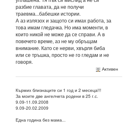
разбие главата, да не получи
траевма...бабешки истории.
А аз излязох и защото си имах работа, за
това имам гледачка. Но има моменти, в
които никой не може да се справи. А в
повечето време, аз не му обръщам
внимание. Като се нерви, хвърля биба
или се тръшка, просто не го гледам и не
говоря.
Активен
Кърмих близнаците си 1 год и 2 месеца!!!
За моите две ангелчета родени в 25 г.с.
9.09-11.09.2008
9.09-20.02.2009
Една година без мама...