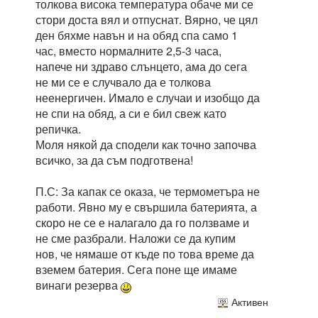
толкова висока температура обаче ми се
стори доста вял и отпуснат. Вярно, че цял
ден бяхме навън и на обяд спа само 1
час, вместо нормалните 2,5-3 часа,
напече ни здраво слънцето, ама до сега
не ми се е случвало да е толкова
неенергичен. Имало е случаи и изобщо да
не спи на обяд, а си е бил свеж като
репичка.
Моля някой да сподели как точно започва
всичко, за да съм подготвена!
П.С: За капак се оказа, че термометъра не
работи. Явно му е свършила батерията, а
скоро не се е налагало да го ползваме и
не сме разбрали. Наложи се да купим
нов, че нямаше от къде по това време да
вземем батерия. Сега поне ще имаме
винаги резерва
Активен