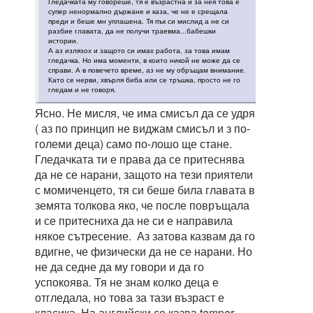
Гледачката му говореше, тя е възрастна и за нея това е
супер ненормално държане и каза, че не е срещала
преди и беше мн уплашена. Тя пък си мислид а не си
разбие главата, да не получи траевма...бабешки
истории.
А аз излязох и защото си имах работа, за това имам
гледачка. Но има моменти, в които никой не може да се
справи. А в повечето време, аз не му обръщам внимание.
Като се нерви, хвърля биба или се тръшка, просто не го
гледам и не говоря.
Ясно. Не мисля, че има смисъл да се удря
( аз по принцип не виджам смисъл и з по-
големи деца) само по-лошо ще стане.
Гледачката ти е права да се притеснява
да не се нарани, защото на тези приятели
с момиченцето, тя си беше била главата в
земята толкова яко, че после повръщала
и се притесниха да не си е направила
някое сътресение. Аз затова казвам да го
вдигне, че физически да не се нарани. Но
не да седне да му говори и да го
успокоява. Тя не знам колко деца е
отгледала, но това за тази възраст е
класика. На английски се казва temper