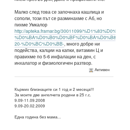
Малко след това се започнаха кашлица и
сополи, този път се разминахме с Аб, но
пихме Умкалор
http://apteka.framar.bg/30011099/%D1%83%D
%D0%BA%D0%B0%D0%BF%D0%BA%D0%B8-
20-%D0%BC%D0%BB-
, много добре ни
подейства, калции на капки, витамин Ц и
правихме по 5-6 инфалации на ден, с
инхалатор и физиологичен разтвор.
Активен
Кърмих близнаците си 1 год и 2 месеца!!!
За моите две ангелчета родени в 25 г.с.
9.09-11.09.2008
9.09-20.02.2009
Една година без мама...