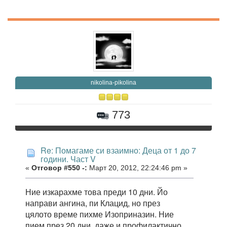
nikolina-pikolina
773
Re: Помагаме си взаимно: Деца от 1 до 7
години. Част V
«
Отговор #550 -:
Март 20, 2012, 22:24:46 pm »
Ние изкарахме това преди 10 дни. Йо
направи ангина, пи Клацид, но през
цялото време пихме Изоприназин. Ние
пием през 20 дни, даже и профилактично.