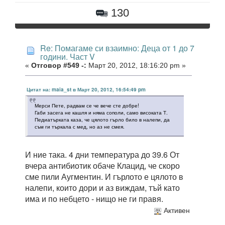
130
Re: Помагаме си взаимно: Деца от 1 до 7
години. Част V
«
Отговор #549 -:
Март 20, 2012, 18:16:20 pm »
Цитат на: maia_st в Март 20, 2012, 16:54:49 pm
Мерси Пете, радвам се че вече сте добре!
Габи засега не кашля и няма сополи, само високата Т.
Педиатърката каза, че цялото гърло било в налепи, да
съм ги търкала с мед, но аз не смея.
И ние така. 4 дни температура до 39.6 От
вчера антибиотик обаче Клацид, че скоро
сме пили Аугментин. И гърлото е цялото в
налепи, които дори и аз виждам, тъй като
има и по небцето - нищо не ги правя.
Активен