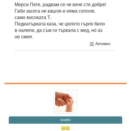
Мерси Пете, радвам се че вече сте добре!
Габи засега не кашля и няма сополи,
само високата Т.
Педиатърката каза, че цялото гърло било
в налепи, да съм ги търкала с мед, но аз
не смея.
Активен
sladko