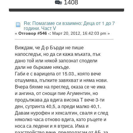
1408
Re: Помагаме си взаимно: Деца от 1 до 7
години. Част V
«
Отговор #546 -:
Март 20, 2012, 16:42:03 pm »
Виждам, че Д-р Бърди не пише
напоследък, но да си кажа мъката, пък
дано той или някой запознат сподели
дали не бъркаме някъде.
Габи е с варицела от 15.03., която вече
отшумява, пъпките завяхват и няма нови.
Вчера бяхме на преглед, оказа се че има
и ангина, от снощи пие Агументин, но
продължава да вдига висока Т вече 3-ти
ден, сутринта 40,5, а преди малко 40,1.
Давам нурофен и хексалгин, сваля и след
няколко часа отново вдига, като ръцете и
носа са ледени и я втриса. Има и
разстройство вече, предполагам от АБ, за