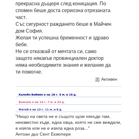
прекрасна дъщеря след коницация. По
спомен беше доста сериозна отрязаната
част.
Със сигурност раждането беше в Майчин
дом София.
Желая ти успешна бременност и здраво
бебе.
Не се отказвай от мечтата си, само
защото някакъв провинциален доктор
няма необходимите знания и желание да
ти помогне.
Активен
"Нищо на света не е същото щом някъде там,
неизвестно къде, една овца, която не сме виждали,
е изяла или не е изяла една роза..."
Антоан дьо Сент Екзюпери