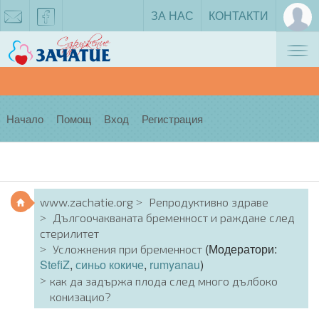
ЗА НАС
КОНТАКТИ
Tog
zachatie@gmail.com
facebook
nav
Начало
Помощ
Вход
Регистрация
www.zachatie.org
Репродуктивно здраве
Дългоочакваната бременност и раждане след
стерилитет
(Модератори:
Усложнения при бременност
StefiZ
,
синьо кокиче
,
rumyanau
)
как да задържа плода след много дълбоко
конизацио?