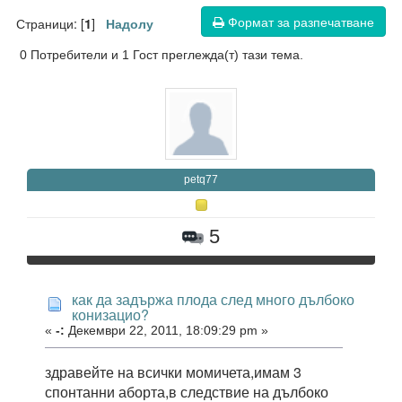
Формат за разпечатване
Страници: [
]
1
Надолу
0 Потребители и 1 Гост преглежда(т) тази тема.
petq77
5
как да задържа плода след много дълбоко
конизацио?
«
-:
Декември 22, 2011, 18:09:29 pm »
здравейте на всички момичета,имам 3
спонтанни аборта,в следствие на дълбоко