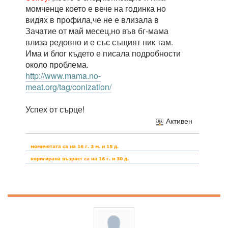
момченце което е вече на годинка но
видях в профила,че не е влизала в
Зачатие от май месец,но във бг-мама
влиза редовно и е със същият ник там.
Има и блог където е писала подробности
около проблема.
http://www.mama.no-
meat.org/tag/conization/
Успех от сърце!
Активен