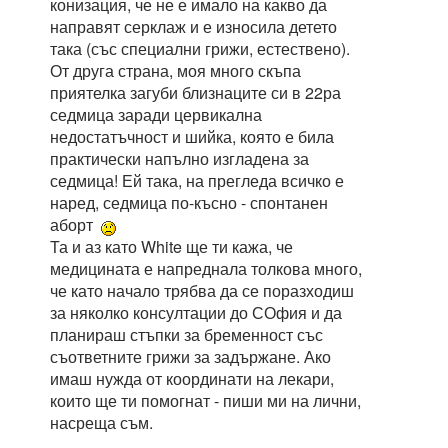
конизация, че не е имало на какво да
направят серклаж и е износила детето
така (със специални грижи, естествено).
От друга страна, моя много скъпа
приятелка загуби близнаците си в 22ра
седмица заради цервикална
недостатъчност и шийка, която е била
практически напълно изгладена за
седмица! Ей така, на прегледа всичко е
наред, седмица по-късно - спонтанен
аборт
Та и аз като White ще ти кажа, че
медицината е напреднала толкова много,
че като начало трябва да се поразходиш
за няколко консултации до СОфия и да
планираш стъпки за бременност със
съответните грижи за задържане. Ако
имаш нужда от координати на лекари,
които ще ти помогнат - пиши ми на лични,
насреща съм.