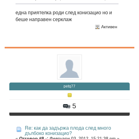
една приятелка роди след конизацио но и
беше направен серклаж
Активен
petq77
5
Re: как да задържа плода след много
дълбоко конизацио?
«
Отговор #8 -:
Февруари 03, 2012, 15:21:38 pm »