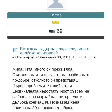
Heaven
69
Re: как да задържа плода след много
дълбоко конизацио?
«
Отговор #6 -:
Декември 30, 2011, 13:35:01 pm »
Мила Петя, много си преживяла.
Съжалявам и ти съчувствам, разбирам те
по-добре, отколкото си представяш.
Първо, проблемите с шийката и
цервикалната недостатъчност съвсем не
са "запазена марка" на претърпелите
дълбока конизация. Познавам жена,
родила на 39 с толкова дълбока