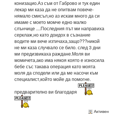
конизацио.Аз съм от Габрово и тук един
лекар ми каза да не опитвам повече-
нямало смисъл,но аз искам много да си
имаме с моето момче едно малко
слънчице ....Последния път ми направиха
серклаж,но като доидох в съзнание
водите ми вече изтичаха,защо???никой
не ми каза случвало се било. след 3 дни
ми предизвикаха раждане.Моля ви
момичета,ако има някоя която е износила
бебе със такава операция като моята
моля да сподели или да ме насочи към
специалист,който мойе да помогне.
предварително ви благодаря
Активен