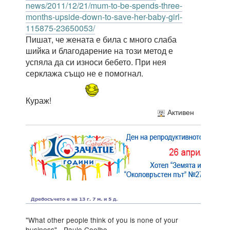
news/2011/12/21/mum-to-be-spends-three-
months-upside-down-to-save-her-baby-girl-
115875-23650053/
Пишат, че жената е била с много слаба
шийка и благодарение на този метод е
успяла да си износи бебето. При нея
серклажа също не е помогнал.
Кураж!
Активен
"What other people think of you is none of your
business" - Paulo Coelho