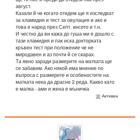
август.
Казали й че когато отидем ще я изследват
за хламидия и тест за овулация и ако и
това е наред през Септ. инсето и т.н.
И честно да ви кажа до гуша ми е дошло с
тази хламидия и пак иска докторката
кръвен тест при положение че не
миродавен и аз почти й се скарах.
Та явно заради размерите на матката ще
се забавим. Ако някой има мнение по
въпроса с размерите и особеностите на
матката нека да драсне 2 реда. Какво като
е малка - ами и жена е мъничка
Активен