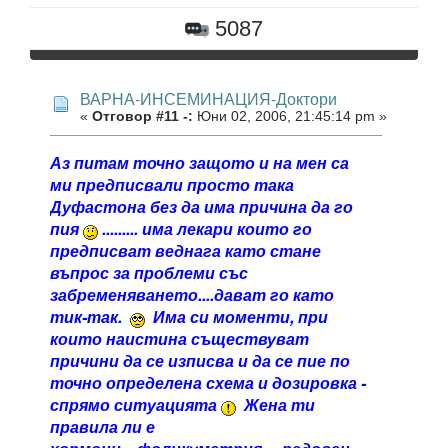
5087
ВАРНА-ИНСЕМИНАЦИЯ-Доктори
«
Отговор #11 -:
Юни 02, 2006, 21:45:14 pm »
Аз питам точно защото и на мен са
ми предписвали просто така
Дуфастона без да има причина да го
пия
......... има лекари които го
предписват веднага като стане
въпрос за проблеми със
забременяването....дават го като
тик-так.
Има си моменти, при
които наистина съществуват
причини да се изписва и да се пие по
точно определена схема и дозировка -
спрямо ситуацията
Жена ти
правила ли е