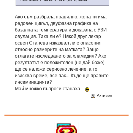
Ако съм разбрала правилно, жена ти има
редовен цикъл, двуфазна графика на
базалната температура и доказана с УЗИ
овулация. Така ли е? Някой друг лекар
освен Станева изказвал ли е опасения
относно размерите на матката? Защо
отлагате изследването за хламидия? Ако
резултатът е положителен (не дай боже)
ще се наложи сериозно лечение, а то
изисква време, все пак... Къде ще правите
инсеминацията?
Май множко въпроси станаха...
Активен