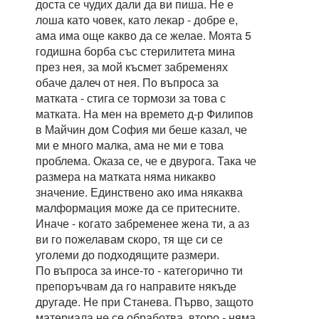
доста се чудих дали да ви пиша. Не е
лоша като човек, като лекар - добре е,
ама има още какво да се желае. Моята 5
годишна борба със стерилитета мина
през нея, за мой късмет забременях
обаче далеч от нея. По въпроса за
матката - стига се тормози за това с
матката. На мен на времето д-р Филипов
в Майчин дом София ми беше казал, че
ми е много малка, ама не ми е това
проблема. Оказа се, че е двурога. Така че
размера на матката няма никакво
значение. Единствено ако има някаква
малформация може да се притесните.
Иначе - когато забременее жена ти, а аз
ви го пожелавам скоро, тя ще си се
уголеми до подходящите размери.
По въпроса за инсе-то - категорично ти
препоръчвам да го направите някъде
другаде. Не при Станева. Първо, защото
материала не се обработва, второ - няма