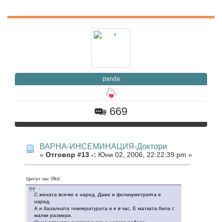
panda
669
ВАРНА-ИНСЕМИНАЦИЯ-Доктори
«
Отговор #13 -:
Юни 02, 2006, 22:22:39 pm »
Цитат на: ilko
С жената всичко е наред. Даже и фоликуметрията е
наред.
А и базалната температурата и е в час. Е матката била с
малки размери.
Само опашати липсват е тва е цялата работа.