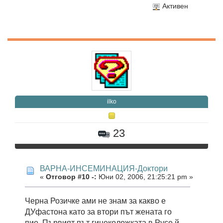
Активен
ilko
23
ВАРНА-ИНСЕМИНАЦИЯ-Доктори
«
Отговор #10 -:
Юни 02, 2006, 21:25:21 pm »
Черна Розичке ами не знам за какво е
ДУфастона като за втори път жената го
пие. Първият път гинеколожката в Русе й