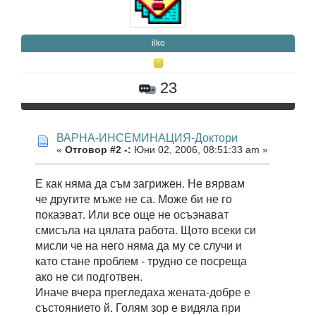
ilko
23
ВАРНА-ИНСЕМИНАЦИЯ-Доктори
«
Отговор #2 -:
Юни 02, 2006, 08:51:33 am »
Е как няма да съм загрижен. Не вярвам
че другите мъже не са. Може би не го
покаэват. Или все още не осъэнават
смисъла на цялата работа. Щото всеки си
мисли че на него няма да му се случи и
като стане проблем - трудно се посреща
ако не си подготвен.
Иначе вчера прегледаха жената-добре е
състоянието й. Голям зор е видяла при