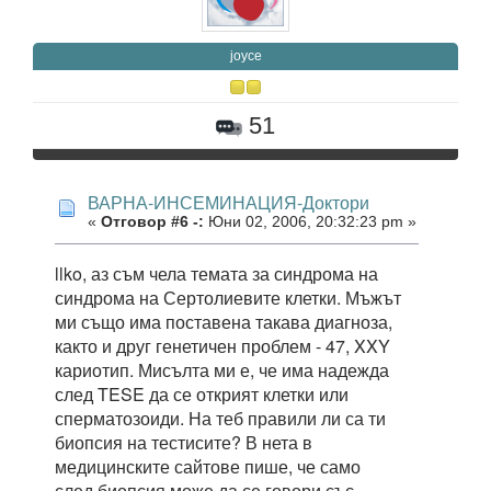
joyce
51
ВАРНА-ИНСЕМИНАЦИЯ-Доктори
«
Отговор #6 -:
Юни 02, 2006, 20:32:23 pm »
llko, аз съм чела темата за синдрома на
синдрома на Сертолиевите клетки. Мъжът
ми също има поставена такава диагноза,
както и друг генетичен проблем - 47, XXY
кариотип. Мисълта ми е, че има надежда
след TESE да се открият клетки или
сперматозоиди. На теб правили ли са ти
биопсия на тестисите? В нета в
медицинските сайтове пише, че само
след биопсия може да се говори със