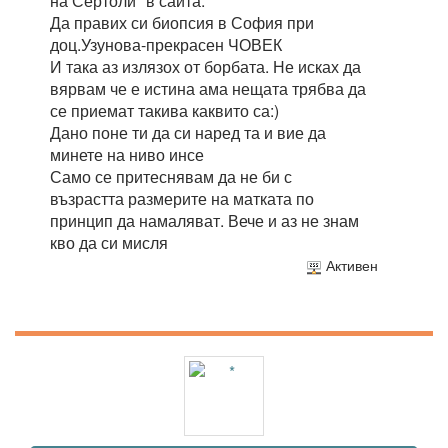
на Сертоли'' в сайта.
Да правих си биопсия в София при
доц.Узунова-прекрасен ЧОВЕК
И така аз излязох от борбата. Не исках да
вярвам че е истина ама нещата трябва да
се приемат такива каквито са:)
Дано поне ти да си наред та и вие да
минете на ниво инсе
Само се притеснявам да не би с
възрастта размерите на матката по
принцип да намаляват. Вече и аз не знам
кво да си мисля
Активен