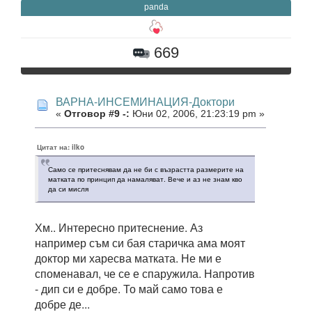
panda
669
ВАРНА-ИНСЕМИНАЦИЯ-Доктори
«
Отговор #9 -:
Юни 02, 2006, 21:23:19 pm »
Цитат на: ilko
Само се притеснявам да не би с възрастта размерите на
матката по принцип да намаляват. Вече и аз не знам кво
да си мисля
Хм.. Интересно притеснение. Аз
например съм си бая старичка ама моят
доктор ми харесва матката. Не ми е
споменавал, че се е спаружила. Напротив
- дип си е добре. То май само това е
добре де...