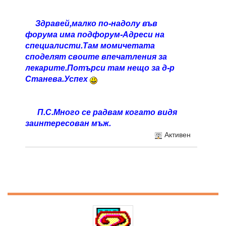
Здравей,малко по-надолу във
форума има подфорум-Адреси на
специалисти.Там момичетата
споделят своите впечатления за
лекарите.Потърси там нещо за д-р
Станева.Успех
П.С.Много се радвам когато видя
заинтересован мъж.
Активен