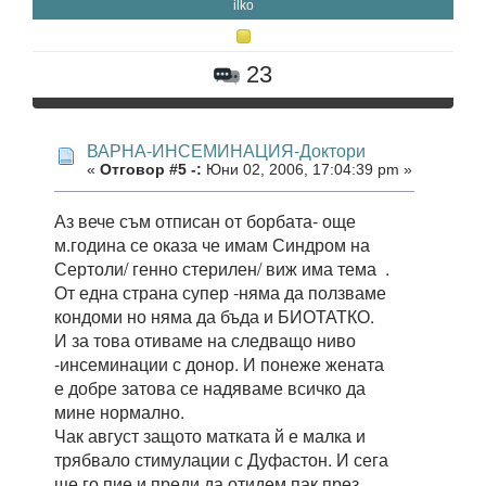
ilko
23
ВАРНА-ИНСЕМИНАЦИЯ-Доктори
«
Отговор #5 -:
Юни 02, 2006, 17:04:39 pm »
Аз вече съм отписан от борбата- още
м.година се оказа че имам Синдром на
Сертоли/ генно стерилен/ виж има тема .
От една страна супер -няма да ползваме
кондоми но няма да бъда и БИОТАТКО.
И за това отиваме на следващо ниво
-инсеминации с донор. И понеже жената
е добре затова се надяваме всичко да
мине нормално.
Чак август защото матката й е малка и
трябвало стимулации с Дуфастон. И сега
ще го пие и преди да отидем пак през