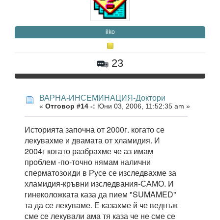
ilko
23
ВАРНА-ИНСЕМИНАЦИЯ-Доктори
«
Отговор #14 -:
Юни 03, 2006, 11:52:35 am »
Историята започна от 2000г. когато се
лекувахме и двамата от хламидия. И
2004г когато разбрахме че аз имам
проблем -по-точно нямам налични
сперматозоиди в Русе се изследвахме за
хламидия-кръвни изследвания-САМО. И
гинеколожката каза да пием "SUMAMED"
та да се лекуваме. Е казахме й че веднъж
сме се лекували ама тя каза че не сме се