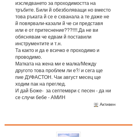
иэследването эа проходимостта на
тръбите. Били й обезболяващи но вместо
това ръката й се е схванала а те даже не
й повярвали-каэали й че си представя
или е от притеснение???!!!!.Да не ви
обяснявам че едвам й поставили
инструментите и т.н.
Та както и да е всичко е проходимо и
проводимо.
Матката на жена ми е малка/Между
другото това проблем ли е?/ и сега ще
пие ДУФАСТОН. Чак август месец ще
ходим пак на преглед.
И дай Боже- за септември с песен - да ни
се случи бебе - АМИН
Активен