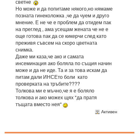
светне
Но може и да попитаме някого,но нямаме
позната гинеколожка ,че да чуем и друго
мнение. Е не че е проблем да отидем пак
на преглед , ама усещам жената че не е
още готова пак да се кикерчи след като
преживя съвсем на скоро цветната
снимка.
Даже ми каза,че ако и самата
инсеминация ако боляла по същия начин
може и да не иде. Та и за това искам да
питам дали ИНСЕто боли като
проверката на тръбите????
Толкова ми е мъчно,че я е боляло
толкова и ако можех щях "да пратя
тъщата вместо нея"
Активен