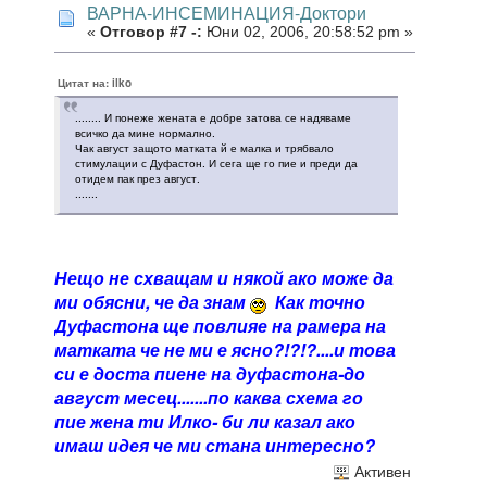
ВАРНА-ИНСЕМИНАЦИЯ-Доктори
«
Отговор #7 -:
Юни 02, 2006, 20:58:52 pm »
Цитат на: ilko
........ И понеже жената е добре затова се надяваме
всичко да мине нормално.
Чак август защото матката й е малка и трябвало
стимулации с Дуфастон. И сега ще го пие и преди да
отидем пак през август.
.......
Нещо не схващам и някой ако може да
ми обясни, че да знам
Как точно
Дуфастона ще повлияе на рамера на
матката че не ми е ясно?!?!?....и това
си е доста пиене на дуфастона-до
август месец.......по каква схема го
пие жена ти Илко- би ли казал ако
имаш идея че ми стана интересно?
Активен