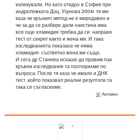
излекували. Но като отидох в София при
андроложката Доц. Узунова 2004г тя ми
каза че кръният метод не е миродавен и
че за да се разбере дали наистина има
все още хламидия трябва да си направя
тест от секрет както и жена ми. И така
изследванията показаха че няма
хламидия- съответно жена ми също.
И сега др Станева искаше да правим пак
кръвни изследвания та поспорихме по
въпроса. После тя каза че имало и ДНК
тест ,който показвал реални резултати та
така се съгласихме.
Активен