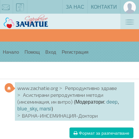
ЗА НАС
КОНТАКТИ
Tog
zachatie@gmail.com
facebook
nav
Начало
Помощ
Вход
Регистрация
www.zachatie.org
Репродуктивно здраве
Асистирани репродуктивни методи
(Модератори:
deep
,
(инсеминация, ин витро)
blue_sky
,
marsi
)
ВАРНА-ИНСЕМИНАЦИЯ-Доктори
Формат за разпечатване