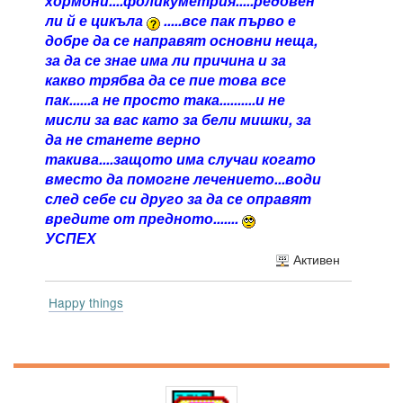
хормони....фоликуметрия.....редовен
ли й е цикъла
.....все пак първо е
добре да се направят основни неща,
за да се знае има ли причина и за
какво трябва да се пие това все
пак......а не просто така..........и не
мисли за вас като за бели мишки, за
да не станете верно
такива....защото има случаи когато
вместо да помогне лечението...води
след себе си друго за да се оправят
вредите от предното.......
УСПЕХ
Активен
Happy things