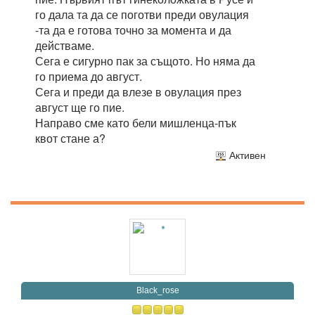
го дала та да се поготви преди овулация
-та да е готова точно за момента и да
действаме.
Сега е сигурно пак за същото. Но няма да
го приема до август.
Сега и преди да влезе в овулация през
август ще го пие.
Направо сме като бели мишленца-пък
квот стане а?
Активен
Black_rose