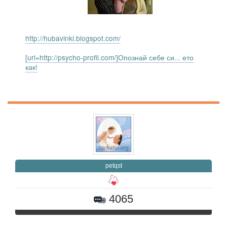
http://hubavinki.blogspot.com/
[url=http://psycho-profil.com/]Опознай себе си... ето
как!
petqst
4065