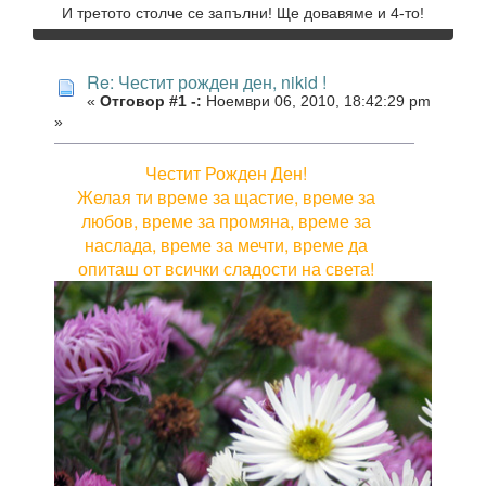
И третото столче се запълни! Ще довавяме и 4-то!
Re: Честит рожден ден, nikid !
«
Отговор #1 -:
Ноември 06, 2010, 18:42:29 pm
»
Честит Рожден Ден!
Желая ти време за щастие, време за
любов, време за промяна, време за
наслада, време за мечти, време да
опиташ от всички сладости на света!