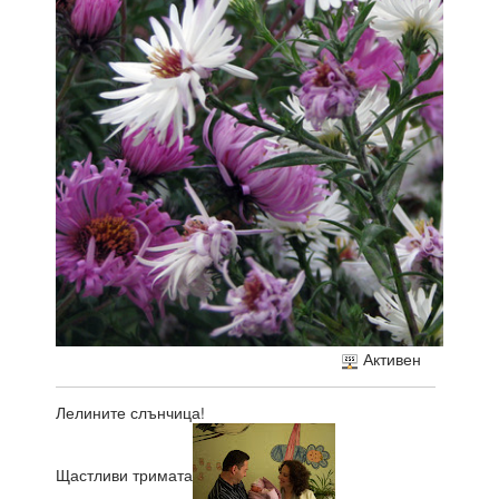
Активен
Лелините слънчица!
Щастливи тримата