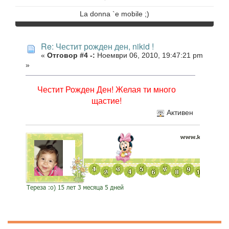
La donna `e mobile ;)
Re: Честит рожден ден, nikid !
«
Отговор #4 -:
Ноември 06, 2010, 19:47:21 pm
»
Честит Рожден Ден! Желая ти много
щастие!
Активен