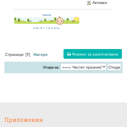
Активен
Формат за разпечатване
Страници: [
]
1
Нагоре
Отиди на:
Приложения