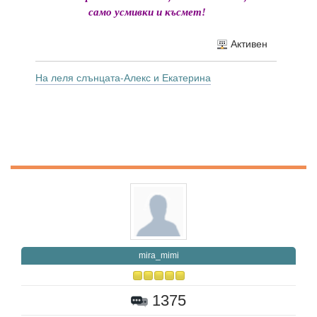
само усмивки и късмет!
Активен
На леля слънцата-Алекс и Екатерина
mira_mimi
1375