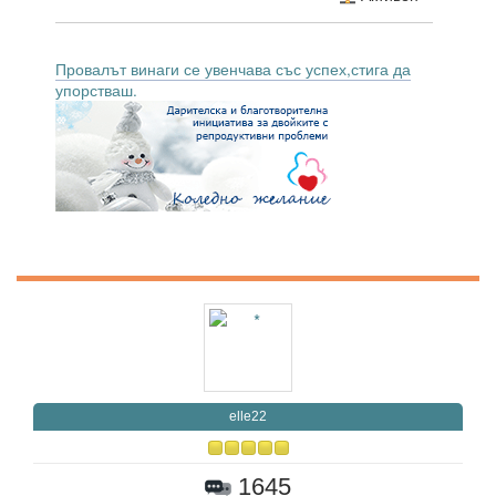
Провалът винаги се увенчава със успех,стига да
упорстваш.
elle22
1645