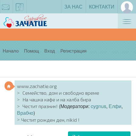
ЗА НАС
КОНТАКТИ
Tog
zachatie@gmail.com
facebook
nav
Начало
Помощ
Вход
Регистрация
www.zachatie.org
Семейство, дом и свободно време
На чашка кафе и на халба бира
(Модератори:
cygnus
,
Елфи
,
Честит празник!
Врабчо
)
Честит рожден ден, nikid !