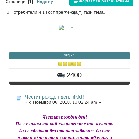
Формат за разпечатване
Страници: [
]
1
Надолу
0 Потребители и 1 Гост преглежда(т) тази тема.
tanj74
2400
Честит рожден ден, nikid !
«
-:
Ноември 06, 2010, 10:02:24 am »
Честит рожден ден!
Пожелавам ти най-съкровените ти желания
да се сбъднат без никакво забавяне, да сте
живи и здрави ти и всички, които обичаш, и