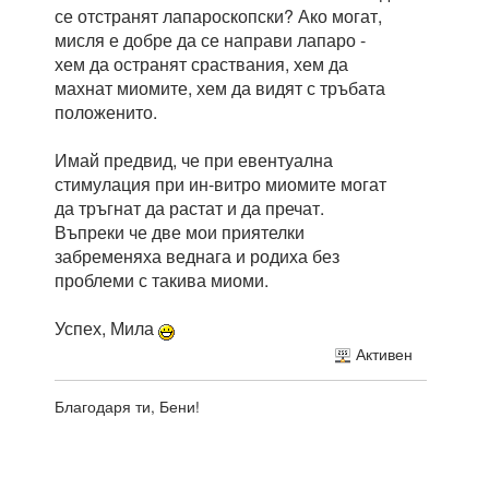
се отстранят лапароскопски? Ако могат,
мисля е добре да се направи лапаро -
хем да остранят сраствания, хем да
махнат миомите, хем да видят с тръбата
положенито.
Имай предвид, че при евентуална
стимулация при ин-витро миомите могат
да тръгнат да растат и да пречат.
Въпреки че две мои приятелки
забременяха веднага и родиха без
проблеми с такива миоми.
Успех, Мила
Активен
Благодаря ти, Бени!