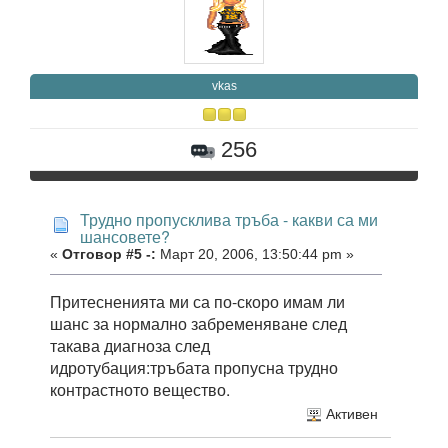
vkas
256
Трудно пропусклива тръба - какви са ми
шансовете?
«
Отговор #5 -:
Март 20, 2006, 13:50:44 pm »
Притесненията ми са по-скоро имам ли
шанс за нормално забременяване след
такава диагноза след
идротубация:тръбата пропусна трудно
контрастното вещество.
Активен