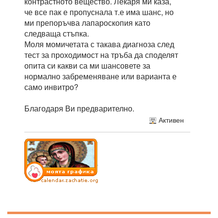
контрастното вещество. Лекаря ми каза,
че все пак е пропуснала т.е има шанс, но
ми препоръчва лапароскопия като
следваща стъпка.
Моля момичетата с такава диагноза след
тест за проходимост на тръба да споделят
опита си какви са ми шансовете за
нормално забременяване или варианта е
само инвитро?
Благодаря Ви предварително.
Активен