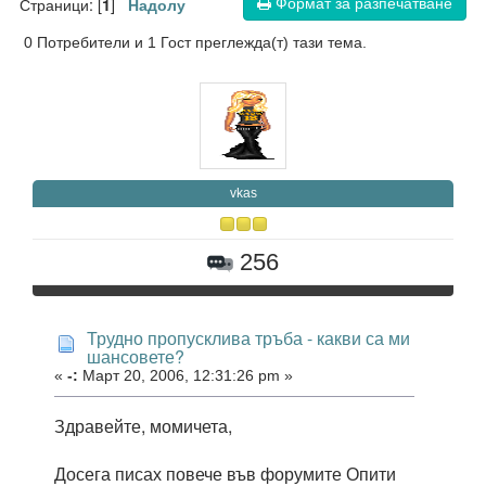
Формат за разпечатване
Страници: [
]
1
Надолу
0 Потребители и 1 Гост преглежда(т) тази тема.
vkas
256
Трудно пропусклива тръба - какви са ми
шансовете?
«
-:
Март 20, 2006, 12:31:26 pm »
Здравейте, момичета,
Досега писах повече във форумите Опити