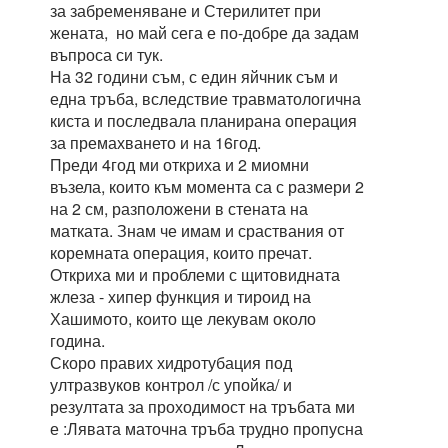
за забременяване и Стерилитет при
жената, но май сега е по-добре да задам
въпроса си тук.
На 32 години съм, с един яйчник съм и
една тръба, вследствие травматологична
киста и последвала планирана операция
за премахването и на 16год.
Преди 4год ми откриха и 2 миомни
възела, които към момента са с размери 2
на 2 см, разположени в стената на
матката. Знам че имам и сраствания от
коремната операция, които пречат.
Откриха ми и проблеми с щитовидната
жлеза - хипер функция и тироид на
Хашимото, които ще лекувам около
година.
Скоро правих хидротубация под
ултразвуков контрол /с упойка/ и
резултата за проходимост на тръбата ми
е :Лявата маточна тръба трудно пропусна