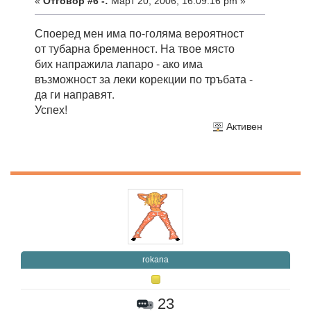
«
Отговор #6 -:
Март 20, 2006, 16:09:16 pm »
Споеред мен има по-голяма вероятност
от тубарна бременност. На твое място
бих напражила лапаро - ако има
възможност за леки корекции по тръбата -
да ги направят.
Успех!
Активен
rokana
23