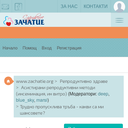
ЗА НАС
КОНТАКТИ
Tog
zachatie@gmail.com
facebook
nav
Начало
Помощ
Вход
Регистрация
www.zachatie.org
Репродуктивно здраве
Асистирани репродуктивни методи
(Модератори:
deep
,
(инсеминация, ин витро)
blue_sky
,
marsi
)
Трудно пропусклива тръба - какви са ми
шансовете?