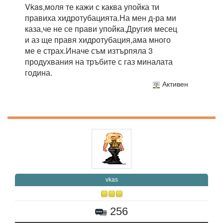
Vkas,моля те кажи с каква упойка ти
правиха хидротубацията.На мен д-ра ми
каза,че не се прави упойка.Другия месец
и аз ще правя хидротубация,ама много
ме е страх.Иначе съм изтърпяла 3
продухвания на тръбите с газ миналата
година.
Активен
vkas
256