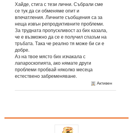
Хайде, стига с тези лични. Събрали сме
се тук да си обменяме опит и
впечатления. Личните съобщения са за
неща извън репродуктивните проблеми.
За трудната пропускливост аз бих казала,
че е възможно да се е получил спазъм на
тръбата. Така че реално тя може би си е
добре.
Аз на твое място бих изчакала с
лапароскопията, ако нямате други
проблеми пробвай няколко месеца
естествено забременяване.
Активен