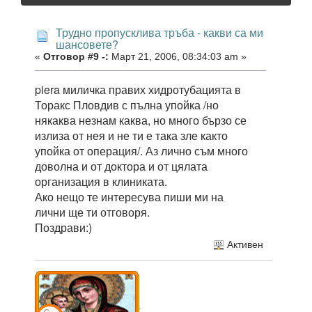
Трудно пропусклива тръба - какви са ми
шансовете?
«
Отговор #9 -:
Март 21, 2006, 08:34:03 am »
piera миличка правих хидротубацията в
Торакс Пловдив с пълна упойка /но
някаква незнам каква, но много бързо се
излиза от нея и не ти е така зле както
упойка от операция/. Аз лично съм много
доволна и от доктора и от цялата
организация в клиниката.
Ако нещо те интересува пиши ми на
лични ще ти отговоря.
Поздрави:)
Активен