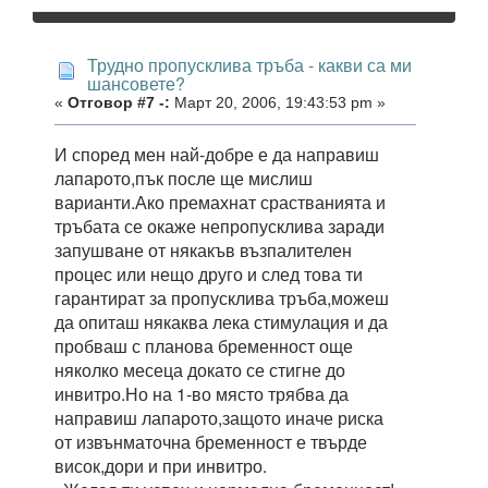
Трудно пропусклива тръба - какви са ми
шансовете?
«
Отговор #7 -:
Март 20, 2006, 19:43:53 pm »
И според мен най-добре е да направиш
лапарото,пък после ще мислиш
варианти.Ако премахнат срастванията и
тръбата се окаже непропусклива заради
запушване от някакъв възпалителен
процес или нещо друго и след това ти
гарантират за пропусклива тръба,можеш
да опиташ някаква лека стимулация и да
пробваш с планова бременност още
няколко месеца докато се стигне до
инвитро.Но на 1-во място трябва да
направиш лапарото,защото иначе риска
от извънматочна бременност е твърде
висок,дори и при инвитро.