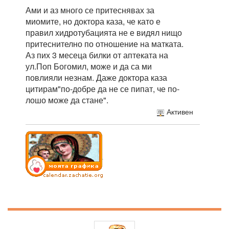
Ами и аз много се притеснявах за
миомите, но доктора каза, че като е
правил хидротубацията не е видял нищо
притеснително по отношение на матката.
Аз пих 3 месеца билки от аптеката на
ул.Поп Богомил, може и да са ми
повлияли незнам. Даже доктора каза
цитирам"по-добре да не се пипат, че по-
лошо може да стане".
Активен