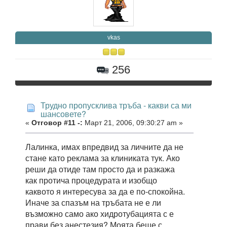
vkas
256
Трудно пропусклива тръба - какви са ми
шансовете?
«
Отговор #11 -:
Март 21, 2006, 09:30:27 am »
Лалинка, имах впредвид за личните да не
стане като реклама за клиниката тук. Ако
реши да отиде там просто да и разкажа
как протича процедурата и изобщо
каквото я интересува за да е по-спокойна.
Иначе за спазъм на тръбата не е ли
възможно само ако хидротубацията с е
прави без анестезия? Моята беше с