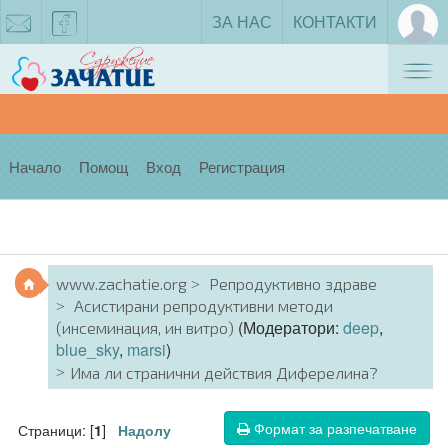
ЗА НАС
КОНТАКТИ
Tog
zachatie@gmail.com
facebook
nav
Начало
Помощ
Вход
Регистрация
www.zachatie.org
Репродуктивно здраве
Асистирани репродуктивни методи
(Модератори:
deep
,
(инсеминация, ин витро)
blue_sky
,
marsi
)
Има ли странични действия Диферелина?
Формат за разпечатване
Страници: [
]
1
Надолу