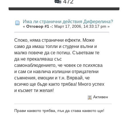
472
Има ли странични действия Диферелина?
«
Отговор #1 -:
Март 17, 2006, 14:33:17 pm »
Споко, няма странични ефекти. Може
само да имаш топли и студени вълни и
малко повече да се потиш. Съветвам те
да не прекаляваш със
самонаблюдението, че човек се психясва
и сам си навлича излишни отрицателни
съмнения, емоции и т.н. Вярвай, че
всичко ще бъде както трябва! Много успех
и късмет ти желая!
Активен
Прави каквото трябва, пък да става каквото ще!