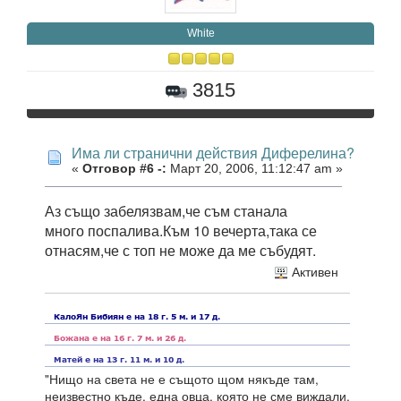
White
3815
Има ли странични действия Диферелина?
«
Отговор #6 -:
Март 20, 2006, 11:12:47 am »
Аз също забелязвам,че съм станала
много поспалива.Към 10 вечерта,така се
отнасям,че с топ не може да ме събудят.
Активен
"Нищо на света не е същото щом някъде там,
неизвестно къде, една овца, която не сме виждали,