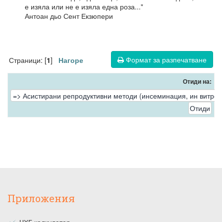
е изяла или не е изяла една роза..."
Антоан дьо Сент Екзюпери
Формат за разпечатване
Страници: [
]
1
Нагоре
Отиди на:
Приложения
ЧХГ калкулатор