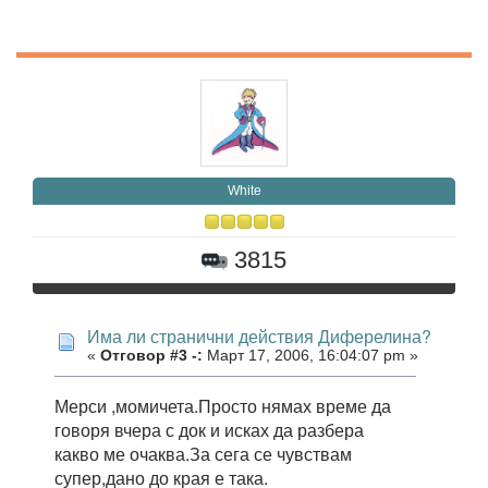
White
3815
Има ли странични действия Диферелина?
«
Отговор #3 -:
Март 17, 2006, 16:04:07 pm »
Мерси ,момичета.Просто нямах време да
говоря вчера с док и исках да разбера
какво ме очаква.За сега се чувствам
супер,дано до края е така.