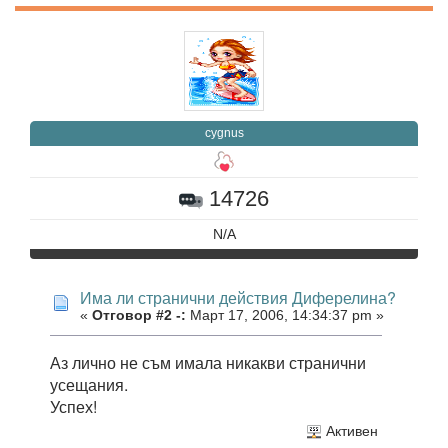
cygnus
14726
N/A
Има ли странични действия Диферелина?
«
Отговор #2 -:
Март 17, 2006, 14:34:37 pm »
Аз лично не съм имала никакви странични
усещания.
Успех!
Активен