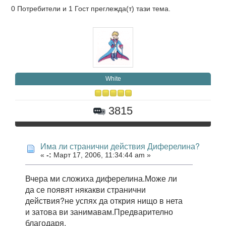
0 Потребители и 1 Гост преглежда(т) тази тема.
White
3815
Има ли странични действия Диферелина?
«
-:
Март 17, 2006, 11:34:44 am »
Вчера ми сложиха диферелина.Може ли
да се появят някакви странични
действия?не успях да открия нищо в нета
и затова ви занимавам.Предварително
благодаря.