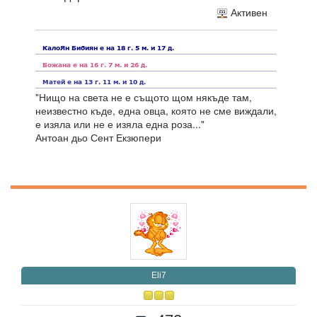
Активен
"Нищо на света не е същото щом някъде там,
неизвестно къде, една овца, която не сме виждали,
е изяла или не е изяла една роза..."
Антоан дьо Сент Екзюпери
Eli7