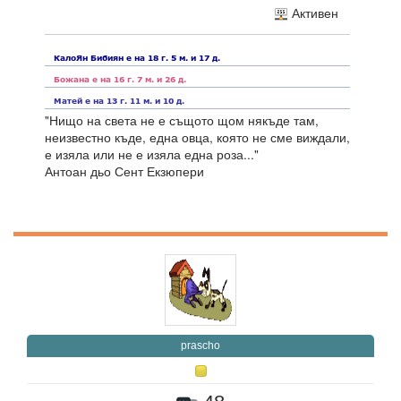
Активен
"Нищо на света не е същото щом някъде там,
неизвестно къде, една овца, която не сме виждали,
е изяла или не е изяла една роза..."
Антоан дьо Сент Екзюпери
prascho